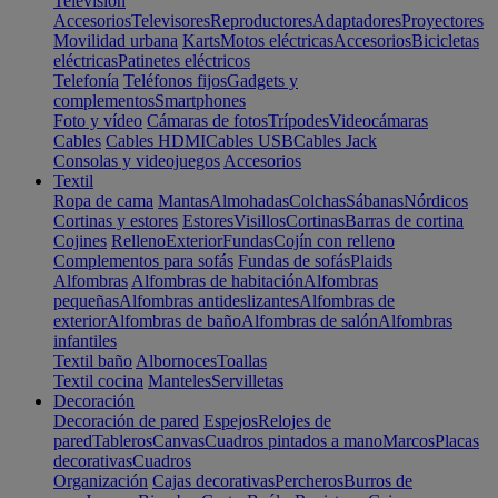
Televisión
Accesorios
Televisores
Reproductores
Adaptadores
Proyectores
Movilidad urbana
Karts
Motos eléctricas
Accesorios
Bicicletas
eléctricas
Patinetes eléctricos
Telefonía
Teléfonos fijos
Gadgets y
complementos
Smartphones
Foto y vídeo
Cámaras de fotos
Trípodes
Videocámaras
Cables
Cables HDMI
Cables USB
Cables Jack
Consolas y videojuegos
Accesorios
Textil
Ropa de cama
Mantas
Almohadas
Colchas
Sábanas
Nórdicos
Cortinas y estores
Estores
Visillos
Cortinas
Barras de cortina
Cojines
Relleno
Exterior
Fundas
Cojín con relleno
Complementos para sofás
Fundas de sofás
Plaids
Alfombras
Alfombras de habitación
Alfombras
pequeñas
Alfombras antideslizantes
Alfombras de
exterior
Alfombras de baño
Alfombras de salón
Alfombras
infantiles
Textil baño
Albornoces
Toallas
Textil cocina
Manteles
Servilletas
Decoración
Decoración de pared
Espejos
Relojes de
pared
Tableros
Canvas
Cuadros pintados a mano
Marcos
Placas
decorativas
Cuadros
Organización
Cajas decorativas
Percheros
Burros de