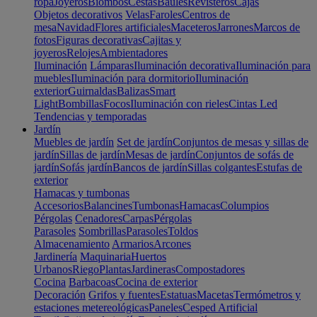
ropa
Joyeros
Biombos
Cestas
Baúles
Revisteros
Cajas
Objetos decorativos
Velas
Faroles
Centros de
mesa
Navidad
Flores artificiales
Maceteros
Jarrones
Marcos de
fotos
Figuras decorativas
Cajitas y
joyeros
Relojes
Ambientadores
Iluminación
Lámparas
Iluminación decorativa
Iluminación para
muebles
Iluminación para dormitorio
Iluminación
exterior
Guirnaldas
Balizas
Smart
Light
Bombillas
Focos
Iluminación con rieles
Cintas Led
Tendencias y temporadas
Jardín
Muebles de jardín
Set de jardín
Conjuntos de mesas y sillas de
jardín
Sillas de jardín
Mesas de jardín
Conjuntos de sofás de
jardín
Sofás jardín
Bancos de jardín
Sillas colgantes
Estufas de
exterior
Hamacas y tumbonas
Accesorios
Balancines
Tumbonas
Hamacas
Columpios
Pérgolas
Cenadores
Carpas
Pérgolas
Parasoles
Sombrillas
Parasoles
Toldos
Almacenamiento
Armarios
Arcones
Jardinería
Maquinaria
Huertos
Urbanos
Riego
Plantas
Jardineras
Compostadores
Cocina
Barbacoas
Cocina de exterior
Decoración
Grifos y fuentes
Estatuas
Macetas
Termómetros y
estaciones metereológicas
Paneles
Cesped Artificial