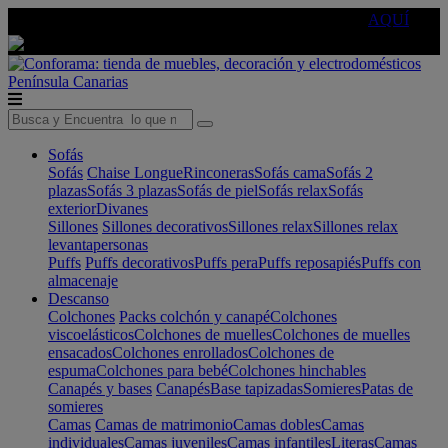
🔵Cambia tu electro con
-10% EXTRA
de descuento ☑️
AQUÍ
Península
Canarias
Sofás
Sofás
Chaise Longue
Rinconeras
Sofás cama
Sofás 2
plazas
Sofás 3 plazas
Sofás de piel
Sofás relax
Sofás
exterior
Divanes
Sillones
Sillones decorativos
Sillones relax
Sillones relax
levantapersonas
Puffs
Puffs decorativos
Puffs pera
Puffs reposapiés
Puffs con
almacenaje
Descanso
Colchones
Packs colchón y canapé
Colchones
viscoelásticos
Colchones de muelles
Colchones de muelles
ensacados
Colchones enrollados
Colchones de
espuma
Colchones para bebé
Colchones hinchables
Canapés y bases
Canapés
Base tapizadas
Somieres
Patas de
somieres
Camas
Camas de matrimonio
Camas dobles
Camas
individuales
Camas juveniles
Camas infantiles
Literas
Camas