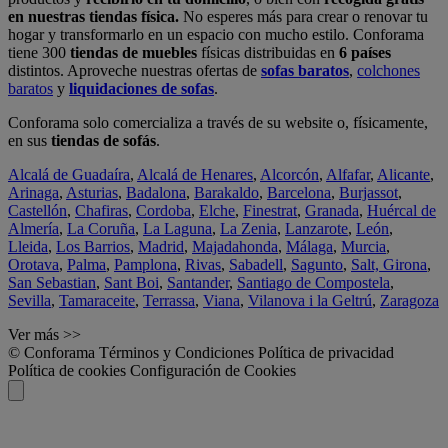
en nuestras tiendas física.
No esperes más para crear o renovar tu
hogar y transformarlo en un espacio con mucho estilo. Conforama
tiene 300
tiendas de muebles
físicas distribuidas en
6 países
distintos. Aproveche nuestras ofertas de
sofas baratos
,
colchones
baratos
y
liquidaciones de sofas
.
Conforama solo comercializa a través de su website o, físicamente,
en sus
tiendas de sofás
.
Alcalá de Guadaíra
,
Alcalá de Henares
,
Alcorcón
,
Alfafar
,
Alicante
,
Arinaga
,
Asturias
,
Badalona
,
Barakaldo
,
Barcelona
,
Burjassot
,
Castellón
,
Chafiras
,
Cordoba
,
Elche
,
Finestrat
,
Granada
,
Huércal de
Almería
,
La Coruña
,
La Laguna
,
La Zenia
,
Lanzarote
,
León
,
Lleida
,
Los Barrios
,
Madrid
,
Majadahonda
,
Málaga
,
Murcia
,
Orotava
,
Palma
,
Pamplona
,
Rivas
,
Sabadell
,
Sagunto
,
Salt, Girona
,
San Sebastian
,
Sant Boi
,
Santander
,
Santiago de Compostela
,
Sevilla
,
Tamaraceite
,
Terrassa
,
Viana
,
Vilanova i la Geltrú
,
Zaragoza
Ver más >>
© Conforama
Términos y Condiciones
Política de privacidad
Política de cookies
Configuración de Cookies