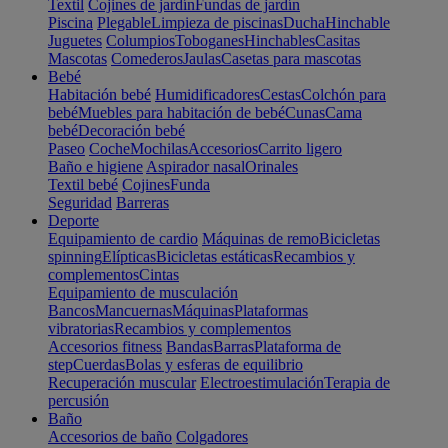
Textil
Cojines de jardín
Fundas de jardín
Piscina
Plegable
Limpieza de piscinas
Ducha
Hinchable
Juguetes
Columpios
Toboganes
Hinchables
Casitas
Mascotas
Comederos
Jaulas
Casetas para mascotas
Bebé
Habitación bebé
Humidificadores
Cestas
Colchón para
bebé
Muebles para habitación de bebé
Cunas
Cama
bebé
Decoración bebé
Paseo
Coche
Mochilas
Accesorios
Carrito ligero
Baño e higiene
Aspirador nasal
Orinales
Textil bebé
Cojines
Funda
Seguridad
Barreras
Deporte
Equipamiento de cardio
Máquinas de remo
Bicicletas
spinning
Elípticas
Bicicletas estáticas
Recambios y
complementos
Cintas
Equipamiento de musculación
Bancos
Mancuernas
Máquinas
Plataformas
vibratorias
Recambios y complementos
Accesorios fitness
Bandas
Barras
Plataforma de
step
Cuerdas
Bolas y esferas de equilibrio
Recuperación muscular
Electroestimulación
Terapia de
percusión
Baño
Accesorios de baño
Colgadores