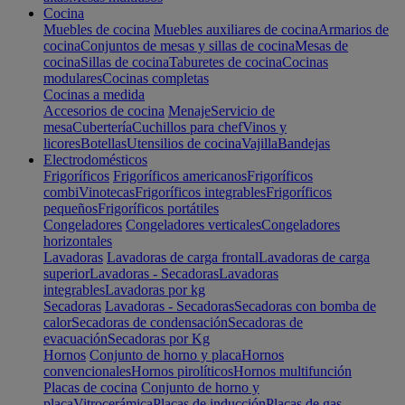
Cocina
Muebles de cocina
Muebles auxiliares de cocina
Armarios de
cocina
Conjuntos de mesas y sillas de cocina
Mesas de
cocina
Sillas de cocina
Taburetes de cocina
Cocinas
modulares
Cocinas completas
Cocinas a medida
Accesorios de cocina
Menaje
Servicio de
mesa
Cubertería
Cuchillos para chef
Vinos y
licores
Botellas
Utensilios de cocina
Vajilla
Bandejas
Electrodomésticos
Frigoríficos
Frigoríficos americanos
Frigoríficos
combi
Vinotecas
Frigoríficos integrables
Frigoríficos
pequeños
Frigoríficos portátiles
Congeladores
Congeladores verticales
Congeladores
horizontales
Lavadoras
Lavadoras de carga frontal
Lavadoras de carga
superior
Lavadoras - Secadoras
Lavadoras
integrables
Lavadoras por kg
Secadoras
Lavadoras - Secadoras
Secadoras con bomba de
calor
Secadoras de condensación
Secadoras de
evacuación
Secadoras por Kg
Hornos
Conjunto de horno y placa
Hornos
convencionales
Hornos pirolíticos
Hornos multifunción
Placas de cocina
Conjunto de horno y
placa
Vitrocerámica
Placas de inducción
Placas de gas