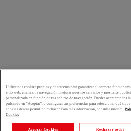
Utilizamos cookies propias y de terceros para garantizar el correcto funcionami
sitio web, analizar la navegación, mejorar nuestros servicios y mostrarte public
personalizada en función de tus hábitos de navegación. Puedes aceptar todas la
pulsando en “Aceptar”, o configurar tus preferencias para seleccionar qué tipos
cookies deseas permitir o rechazar. Para más información, consulta nuestra
Pol
Cookies
Aceptar Cookies
Rechazar todas