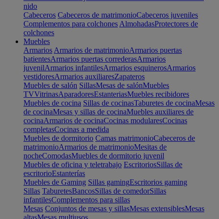
nido
Cabeceros
Cabeceros de matrimonio
Cabeceros juveniles
Complementos para colchones
Almohadas
Protectores de
colchones
Muebles
Armarios
Armarios de matrimonio
Armarios puertas
batientes
Armarios puertas correderas
Armarios
juvenil
Armarios infantiles
Armarios esquineros
Armarios
vestidores
Armarios auxiliares
Zapateros
Muebles de salón
Sillas
Mesas de salón
Muebles
TV
Vitrinas
Aparadores
Estanterias
Muebles recibidores
Muebles de cocina
Sillas de cocinas
Taburetes de cocina
Mesas
de cocina
Mesas y sillas de cocina
Muebles auxiliares de
cocina
Armarios de cocina
Cocinas modulares
Cocinas
completas
Cocinas a medida
Muebles de dormitorio
Camas matrimonio
Cabeceros de
matrimonio
Armarios de matrimonio
Mesitas de
noche
Comodas
Muebles de dormitorio juvenil
Muebles de oficina y teletrabajo
Escritorios
Sillas de
escritorio
Estanterías
Muebles de Gaming
Sillas gaming
Escritorios gaming
Sillas
Taburetes
Bancos
Sillas de comedor
Sillas
infantiles
Complementos para sillas
Mesas
Conjuntos de mesas y sillas
Mesas extensibles
Mesas
altas
Mesas multiusos