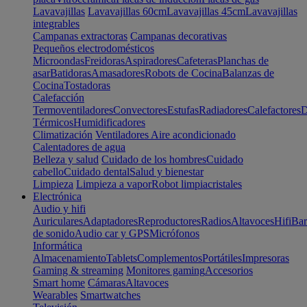
Lavavajillas
Lavavajillas 60cm
Lavavajillas 45cm
Lavavajillas
integrables
Campanas extractoras
Campanas decorativas
Pequeños electrodomésticos
Microondas
Freidoras
Aspiradores
Cafeteras
Planchas de
asar
Batidoras
Amasadores
Robots de Cocina
Balanzas de
Cocina
Tostadoras
Calefacción
Termoventiladores
Convectores
Estufas
Radiadores
Calefactores
D
Térmicos
Humidificadores
Climatización
Ventiladores
Aire acondicionado
Calentadores de agua
Belleza y salud
Cuidado de los hombres
Cuidado
cabello
Cuidado dental
Salud y bienestar
Limpieza
Limpieza a vapor
Robot limpiacristales
Electrónica
Audio y hifi
Auriculares
Adaptadores
Reproductores
Radios
Altavoces
Hifi
Bar
de sonido
Audio car y GPS
Micrófonos
Informática
Almacenamiento
Tablets
Complementos
Portátiles
Impresoras
Gaming & streaming
Monitores gaming
Accesorios
Smart home
Cámaras
Altavoces
Wearables
Smartwatches