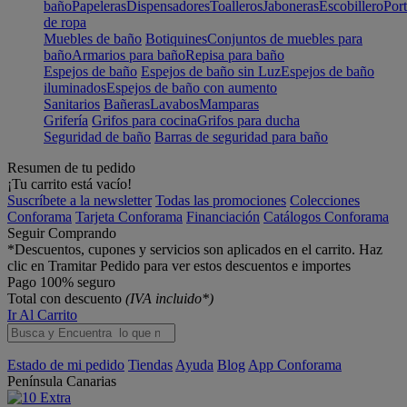
baño
Papeleras
Dispensadores
Toalleros
Jaboneras
Escobillero
Port
de ropa
Muebles de baño
Botiquines
Conjuntos de muebles para
baño
Armarios para baño
Repisa para baño
Espejos de baño
Espejos de baño sin Luz
Espejos de baño
iluminados
Espejos de baño con aumento
Sanitarios
Bañeras
Lavabos
Mamparas
Grifería
Grifos para cocina
Grifos para ducha
Seguridad de baño
Barras de seguridad para baño
Resumen de tu pedido
¡Tu carrito está vacío!
Suscríbete a la newsletter
Todas las promociones
Colecciones
Conforama
Tarjeta Conforama
Financiación
Catálogos Conforama
Seguir Comprando
*Descuentos, cupones y servicios son aplicados en el carrito. Haz
clic en Tramitar Pedido para ver estos descuentos e importes
Pago 100% seguro
Total con descuento
(IVA incluido*)
Ir Al Carrito
Estado de mi pedido
Tiendas
Ayuda
Blog
App Conforama
Península
Canarias