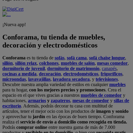
¡Nueva app!
Conforama, tu tienda de muebles,
decoración y electrodomésticos
Conforama
es tu tienda de
sofás
,
sofá cama
,
sofá chaise longue
,
sillón
,
sillón relax
,
colchones
,
muebles de salón
,
mesas comedor
,
dormitorio de juvenil
,
dormitorio de matrimonio
,
canapés
,
cocinas a medida
,
decoración
,
electrodomésticos
,
frigoríficos
,
microondas
,
lavavajillas
,
lavadora secadora
, y
televisiones
.
Descubre nuestra amplia variedad de estilos en cualquier
muebles
para tu hogar,
con los mejores precios y promociones
. Crea el
espacio en el que vives gracias a nuestros
muebles de comedor
y
habitaciones,
armarios
y
zapateros
,
mesas de comedor
y
sillas de
escritorio
. Además, podrás decorar tu casa con multitud de
artículos, tener el mejor ocio con los productos de
imagen y sonido
y aprovechar tu
jardín
en las épocas de buen tiempo. Conforama
realiza el
servicio de envío a domicilio como recogida en tienda.
Podrás
comprar online
entre nuestra gama de más de 7.000
productos y
recibirlo en tu domicilio
, o bien con
recogida gratis