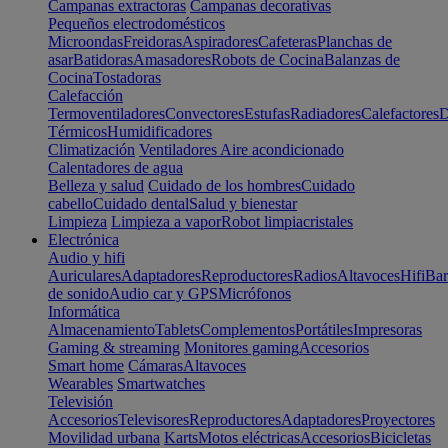
Campanas extractoras
Campanas decorativas
Pequeños electrodomésticos
Microondas
Freidoras
Aspiradores
Cafeteras
Planchas de
asar
Batidoras
Amasadores
Robots de Cocina
Balanzas de
Cocina
Tostadoras
Calefacción
Termoventiladores
Convectores
Estufas
Radiadores
Calefactores
D
Térmicos
Humidificadores
Climatización
Ventiladores
Aire acondicionado
Calentadores de agua
Belleza y salud
Cuidado de los hombres
Cuidado
cabello
Cuidado dental
Salud y bienestar
Limpieza
Limpieza a vapor
Robot limpiacristales
Electrónica
Audio y hifi
Auriculares
Adaptadores
Reproductores
Radios
Altavoces
Hifi
Bar
de sonido
Audio car y GPS
Micrófonos
Informática
Almacenamiento
Tablets
Complementos
Portátiles
Impresoras
Gaming & streaming
Monitores gaming
Accesorios
Smart home
Cámaras
Altavoces
Wearables
Smartwatches
Televisión
Accesorios
Televisores
Reproductores
Adaptadores
Proyectores
Movilidad urbana
Karts
Motos eléctricas
Accesorios
Bicicletas