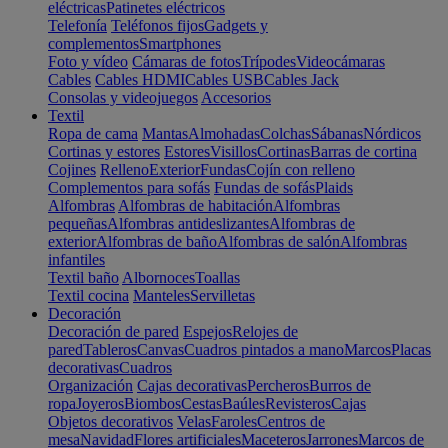
eléctricas
Patinetes eléctricos
Telefonía
Teléfonos fijos
Gadgets y
complementos
Smartphones
Foto y vídeo
Cámaras de fotos
Trípodes
Videocámaras
Cables
Cables HDMI
Cables USB
Cables Jack
Consolas y videojuegos
Accesorios
Textil
Ropa de cama
Mantas
Almohadas
Colchas
Sábanas
Nórdicos
Cortinas y estores
Estores
Visillos
Cortinas
Barras de cortina
Cojines
Relleno
Exterior
Fundas
Cojín con relleno
Complementos para sofás
Fundas de sofás
Plaids
Alfombras
Alfombras de habitación
Alfombras
pequeñas
Alfombras antideslizantes
Alfombras de
exterior
Alfombras de baño
Alfombras de salón
Alfombras
infantiles
Textil baño
Albornoces
Toallas
Textil cocina
Manteles
Servilletas
Decoración
Decoración de pared
Espejos
Relojes de
pared
Tableros
Canvas
Cuadros pintados a mano
Marcos
Placas
decorativas
Cuadros
Organización
Cajas decorativas
Percheros
Burros de
ropa
Joyeros
Biombos
Cestas
Baúles
Revisteros
Cajas
Objetos decorativos
Velas
Faroles
Centros de
mesa
Navidad
Flores artificiales
Maceteros
Jarrones
Marcos de