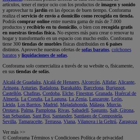
artículos, tener el mejor ocio con los productos de
imagen y sonido
y aprovechar tu
jardín
en las épocas de buen tiempo. Conforama
realiza el
servicio de envío a domicilio como recogida en tienda.
Podrás
comprar online
entre nuestra gama de más de 7.000
productos y
recibirlo en tu domicilio
, o bien con
recogida gratis
en nuestras tiendas física.
No esperes más para crear o renovar tu
hogar y transformarlo en un espacio con mucho estilo. Conforama
tiene 300
tiendas de muebles
físicas distribuidas en
6 países
distintos. Aproveche nuestras ofertas de
sofas baratos
,
colchones
baratos
y
liquidaciones de sofas
.
Conforama solo comercializa a través de su website o, físicamente,
en sus
tiendas de sofás
.
Alcalá de Guadaíra
,
Alcalá de Henares
,
Alcorcón
,
Alfafar
,
Alicante
,
Arinaga
,
Asturias
,
Badalona
,
Barakaldo
,
Barcelona
,
Burjassot
,
Castellón
,
Chafiras
,
Cordoba
,
Elche
,
Finestrat
,
Granada
,
Huércal de
Almería
,
La Coruña
,
La Laguna
,
La Zenia
,
Lanzarote
,
León
,
Lleida
,
Los Barrios
,
Madrid
,
Majadahonda
,
Málaga
,
Murcia
,
Orotava
,
Palma
,
Pamplona
,
Rivas
,
Sabadell
,
Sagunto
,
Salt, Girona
,
San Sebastian
,
Sant Boi
,
Santander
,
Santiago de Compostela
,
Sevilla
,
Tamaraceite
,
Terrassa
,
Viana
,
Vilanova i la Geltrú
,
Zaragoza
Ver más >>
© Conforama
Términos y Condiciones
Política de privacidad