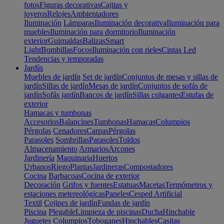
fotos
Figuras decorativas
Cajitas y
joyeros
Relojes
Ambientadores
Iluminación
Lámparas
Iluminación decorativa
Iluminación para
muebles
Iluminación para dormitorio
Iluminación
exterior
Guirnaldas
Balizas
Smart
Light
Bombillas
Focos
Iluminación con rieles
Cintas Led
Tendencias y temporadas
Jardín
Muebles de jardín
Set de jardín
Conjuntos de mesas y sillas de
jardín
Sillas de jardín
Mesas de jardín
Conjuntos de sofás de
jardín
Sofás jardín
Bancos de jardín
Sillas colgantes
Estufas de
exterior
Hamacas y tumbonas
Accesorios
Balancines
Tumbonas
Hamacas
Columpios
Pérgolas
Cenadores
Carpas
Pérgolas
Parasoles
Sombrillas
Parasoles
Toldos
Almacenamiento
Armarios
Arcones
Jardinería
Maquinaria
Huertos
Urbanos
Riego
Plantas
Jardineras
Compostadores
Cocina
Barbacoas
Cocina de exterior
Decoración
Grifos y fuentes
Estatuas
Macetas
Termómetros y
estaciones metereológicas
Paneles
Cesped Artificial
Textil
Cojines de jardín
Fundas de jardín
Piscina
Plegable
Limpieza de piscinas
Ducha
Hinchable
Juguetes
Columpios
Toboganes
Hinchables
Casitas