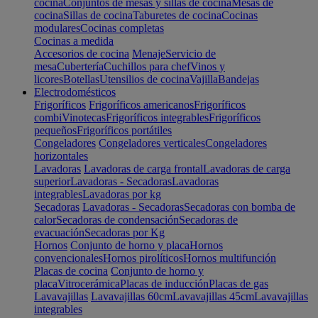
cocina
Conjuntos de mesas y sillas de cocina
Mesas de
cocina
Sillas de cocina
Taburetes de cocina
Cocinas
modulares
Cocinas completas
Cocinas a medida
Accesorios de cocina
Menaje
Servicio de
mesa
Cubertería
Cuchillos para chef
Vinos y
licores
Botellas
Utensilios de cocina
Vajilla
Bandejas
Electrodomésticos
Frigoríficos
Frigoríficos americanos
Frigoríficos
combi
Vinotecas
Frigoríficos integrables
Frigoríficos
pequeños
Frigoríficos portátiles
Congeladores
Congeladores verticales
Congeladores
horizontales
Lavadoras
Lavadoras de carga frontal
Lavadoras de carga
superior
Lavadoras - Secadoras
Lavadoras
integrables
Lavadoras por kg
Secadoras
Lavadoras - Secadoras
Secadoras con bomba de
calor
Secadoras de condensación
Secadoras de
evacuación
Secadoras por Kg
Hornos
Conjunto de horno y placa
Hornos
convencionales
Hornos pirolíticos
Hornos multifunción
Placas de cocina
Conjunto de horno y
placa
Vitrocerámica
Placas de inducción
Placas de gas
Lavavajillas
Lavavajillas 60cm
Lavavajillas 45cm
Lavavajillas
integrables