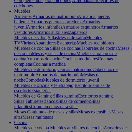
Complementos para colchones
Almohadas
Protectores de
colchones
Muebles
Armarios
Armarios de matrimonio
Armarios puertas
batientes
Armarios puertas correderas
Armarios
juvenil
Armarios infantiles
Armarios esquineros
Armarios
vestidores
Armarios auxiliares
Zapateros
Muebles de salón
Sillas
Mesas de salón
Muebles
TV
Vitrinas
Aparadores
Estanterias
Muebles recibidores
Muebles de cocina
Sillas de cocinas
Taburetes de cocina
Mesas
de cocina
Mesas y sillas de cocina
Muebles auxiliares de
cocina
Armarios de cocina
Cocinas modulares
Cocinas
completas
Cocinas a medida
Muebles de dormitorio
Camas matrimonio
Cabeceros de
matrimonio
Armarios de matrimonio
Mesitas de
noche
Comodas
Muebles de dormitorio juvenil
Muebles de oficina y teletrabajo
Escritorios
Sillas de
escritorio
Estanterías
Muebles de Gaming
Sillas gaming
Escritorios gaming
Sillas
Taburetes
Bancos
Sillas de comedor
Sillas
infantiles
Complementos para sillas
Mesas
Conjuntos de mesas y sillas
Mesas extensibles
Mesas
altas
Mesas multiusos
Cocina
Muebles de cocina
Muebles auxiliares de cocina
Armarios de