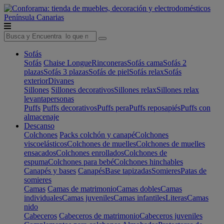
Península
Canarias
Sofás
Sofás
Chaise Longue
Rinconeras
Sofás cama
Sofás 2
plazas
Sofás 3 plazas
Sofás de piel
Sofás relax
Sofás
exterior
Divanes
Sillones
Sillones decorativos
Sillones relax
Sillones relax
levantapersonas
Puffs
Puffs decorativos
Puffs pera
Puffs reposapiés
Puffs con
almacenaje
Descanso
Colchones
Packs colchón y canapé
Colchones
viscoelásticos
Colchones de muelles
Colchones de muelles
ensacados
Colchones enrollados
Colchones de
espuma
Colchones para bebé
Colchones hinchables
Canapés y bases
Canapés
Base tapizadas
Somieres
Patas de
somieres
Camas
Camas de matrimonio
Camas dobles
Camas
individuales
Camas juveniles
Camas infantiles
Literas
Camas
nido
Cabeceros
Cabeceros de matrimonio
Cabeceros juveniles