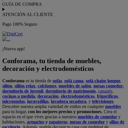
GUÍA DE COMPRA
ATENCIÓN AL CLIENTE
Pago 100% Seguro
¡Nueva app!
Conforama, tu tienda de muebles,
decoración y electrodomésticos
Conforama
es tu tienda de
sofás
,
sofá cama
,
sofá chaise longue
,
sillón
,
sillón relax
,
colchones
,
muebles de salón
,
mesas comedor
,
dormitorio de juvenil
,
dormitorio de matrimonio
,
canapés
,
cocinas a medida
,
decoración
,
electrodomésticos
,
frigoríficos
,
microondas
,
lavavajillas
,
lavadora secadora
, y
televisiones
.
Descubre nuestra amplia variedad de estilos en cualquier
muebles
para tu hogar,
con los mejores precios y promociones
. Crea el
espacio en el que vives gracias a nuestros
muebles de comedor
y
habitaciones,
armarios
y
zapateros
,
mesas de comedor
y
sillas de
escritorio
. Además, podrás decorar tu casa con multitud de