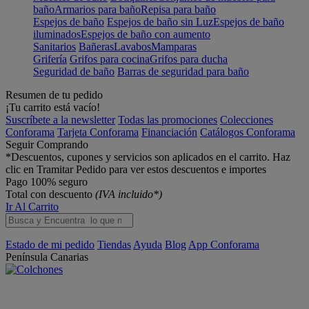
baño
Armarios para baño
Repisa para baño
Espejos de baño
Espejos de baño sin Luz
Espejos de baño
iluminados
Espejos de baño con aumento
Sanitarios
Bañeras
Lavabos
Mamparas
Grifería
Grifos para cocina
Grifos para ducha
Seguridad de baño
Barras de seguridad para baño
Resumen de tu pedido
¡Tu carrito está vacío!
Suscríbete a la newsletter
Todas las promociones
Colecciones
Conforama
Tarjeta Conforama
Financiación
Catálogos Conforama
Seguir Comprando
*Descuentos, cupones y servicios son aplicados en el carrito. Haz
clic en Tramitar Pedido para ver estos descuentos e importes
Pago 100% seguro
Total con descuento
(IVA incluido*)
Ir Al Carrito
Estado de mi pedido
Tiendas
Ayuda
Blog
App Conforama
Península
Canarias