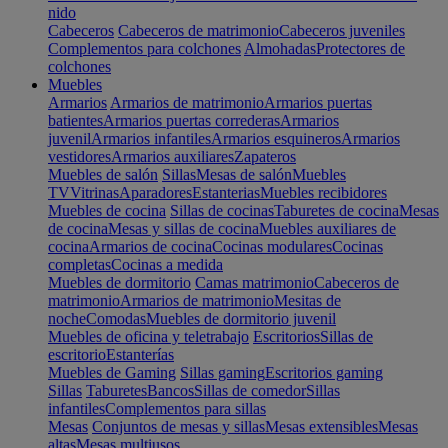
nido
Cabeceros
Cabeceros de matrimonio
Cabeceros juveniles
Complementos para colchones
Almohadas
Protectores de
colchones
Muebles
Armarios
Armarios de matrimonio
Armarios puertas
batientes
Armarios puertas correderas
Armarios
juvenil
Armarios infantiles
Armarios esquineros
Armarios
vestidores
Armarios auxiliares
Zapateros
Muebles de salón
Sillas
Mesas de salón
Muebles
TV
Vitrinas
Aparadores
Estanterias
Muebles recibidores
Muebles de cocina
Sillas de cocinas
Taburetes de cocina
Mesas
de cocina
Mesas y sillas de cocina
Muebles auxiliares de
cocina
Armarios de cocina
Cocinas modulares
Cocinas
completas
Cocinas a medida
Muebles de dormitorio
Camas matrimonio
Cabeceros de
matrimonio
Armarios de matrimonio
Mesitas de
noche
Comodas
Muebles de dormitorio juvenil
Muebles de oficina y teletrabajo
Escritorios
Sillas de
escritorio
Estanterías
Muebles de Gaming
Sillas gaming
Escritorios gaming
Sillas
Taburetes
Bancos
Sillas de comedor
Sillas
infantiles
Complementos para sillas
Mesas
Conjuntos de mesas y sillas
Mesas extensibles
Mesas
altas
Mesas multiusos