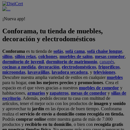
¡Nueva app!
Conforama, tu tienda de muebles,
decoración y electrodomésticos
Conforama
es tu tienda de
sofás
,
sofá cama
,
sofá chaise longue
,
sillón
,
sillón relax
,
colchones
,
muebles de salón
,
mesas comedor
,
dormitorio de juvenil
,
dormitorio de matrimonio
,
canapés
,
cocinas a medida
,
decoración
,
electrodomésticos
,
frigoríficos
,
microondas
,
lavavajillas
,
lavadora secadora
, y
televisiones
.
Descubre nuestra amplia variedad de estilos en cualquier
muebles
para tu hogar,
con los mejores precios y promociones
. Crea el
espacio en el que vives gracias a nuestros
muebles de comedor
y
habitaciones,
armarios
y
zapateros
,
mesas de comedor
y
sillas de
escritorio
. Además, podrás decorar tu casa con multitud de
artículos, tener el mejor ocio con los productos de
imagen y sonido
y aprovechar tu
jardín
en las épocas de buen tiempo. Conforama
realiza el
servicio de envío a domicilio como recogida en tienda.
Podrás
comprar online
entre nuestra gama de más de 7.000
productos y
recibirlo en tu domicilio
, o bien con
recogida gratis
en nuestras tiendas física.
No esperes más para crear o renovar tu