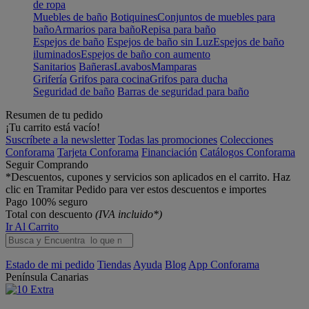
de ropa
Muebles de baño
Botiquines
Conjuntos de muebles para
baño
Armarios para baño
Repisa para baño
Espejos de baño
Espejos de baño sin Luz
Espejos de baño
iluminados
Espejos de baño con aumento
Sanitarios
Bañeras
Lavabos
Mamparas
Grifería
Grifos para cocina
Grifos para ducha
Seguridad de baño
Barras de seguridad para baño
Resumen de tu pedido
¡Tu carrito está vacío!
Suscríbete a la newsletter
Todas las promociones
Colecciones
Conforama
Tarjeta Conforama
Financiación
Catálogos Conforama
Seguir Comprando
*Descuentos, cupones y servicios son aplicados en el carrito. Haz
clic en Tramitar Pedido para ver estos descuentos e importes
Pago 100% seguro
Total con descuento
(IVA incluido*)
Ir Al Carrito
Estado de mi pedido
Tiendas
Ayuda
Blog
App Conforama
Península
Canarias