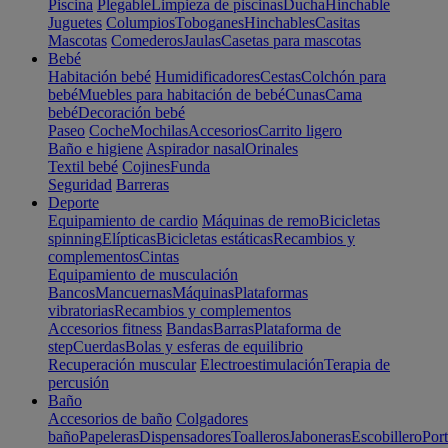
Piscina
Plegable
Limpieza de piscinas
Ducha
Hinchable
Juguetes
Columpios
Toboganes
Hinchables
Casitas
Mascotas
Comederos
Jaulas
Casetas para mascotas
Bebé
Habitación bebé
Humidificadores
Cestas
Colchón para
bebé
Muebles para habitación de bebé
Cunas
Cama
bebé
Decoración bebé
Paseo
Coche
Mochilas
Accesorios
Carrito ligero
Baño e higiene
Aspirador nasal
Orinales
Textil bebé
Cojines
Funda
Seguridad
Barreras
Deporte
Equipamiento de cardio
Máquinas de remo
Bicicletas
spinning
Elípticas
Bicicletas estáticas
Recambios y
complementos
Cintas
Equipamiento de musculación
Bancos
Mancuernas
Máquinas
Plataformas
vibratorias
Recambios y complementos
Accesorios fitness
Bandas
Barras
Plataforma de
step
Cuerdas
Bolas y esferas de equilibrio
Recuperación muscular
Electroestimulación
Terapia de
percusión
Baño
Accesorios de baño
Colgadores
baño
Papeleras
Dispensadores
Toalleros
Jaboneras
Escobillero
Port