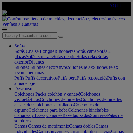
🔵Cambia tu electro con
-10% EXTRA
de descuento ☑️
AQUÍ
Península
Canarias
Sofás
Sofás
Chaise Longue
Rinconeras
Sofás cama
Sofás 2
plazas
Sofás 3 plazas
Sofás de piel
Sofás relax
Sofás
exterior
Divanes
Sillones
Sillones decorativos
Sillones relax
Sillones relax
levantapersonas
Puffs
Puffs decorativos
Puffs pera
Puffs reposapiés
Puffs con
almacenaje
Descanso
Colchones
Packs colchón y canapé
Colchones
viscoelásticos
Colchones de muelles
Colchones de muelles
ensacados
Colchones enrollados
Colchones de
espuma
Colchones para bebé
Colchones hinchables
Canapés y bases
Canapés
Base tapizadas
Somieres
Patas de
somieres
Camas
Camas de matrimonio
Camas dobles
Camas
individuales
Camas juveniles
Camas infantiles
Literas
Camas