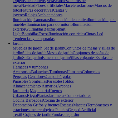
Objetos decorativos
Velas
Faroles
Centros de
mesa
Navidad
Flores artificiales
Maceteros
Jarrones
Marcos de
fotos
Figuras decorativas
Cajitas y
joyeros
Relojes
Ambientadores
Iluminación
Lámparas
Iluminación decorativa
Iluminación para
muebles
Iluminación para dormitorio
Iluminación
exterior
Guirnaldas
Balizas
Smart
Light
Bombillas
Focos
Iluminación con rieles
Cintas Led
Tendencias y temporadas
Jardín
Muebles de jardín
Set de jardín
Conjuntos de mesas y sillas de
jardín
Sillas de jardín
Mesas de jardín
Conjuntos de sofás de
jardín
Sofás jardín
Bancos de jardín
Sillas colgantes
Estufas de
exterior
Hamacas y tumbonas
Accesorios
Balancines
Tumbonas
Hamacas
Columpios
Pérgolas
Cenadores
Carpas
Pérgolas
Parasoles
Sombrillas
Parasoles
Toldos
Almacenamiento
Armarios
Arcones
Jardinería
Maquinaria
Huertos
Urbanos
Riego
Plantas
Jardineras
Compostadores
Cocina
Barbacoas
Cocina de exterior
Decoración
Grifos y fuentes
Estatuas
Macetas
Termómetros y
estaciones metereológicas
Paneles
Cesped Artificial
Textil
Cojines de jardín
Fundas de jardín