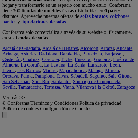
hogar y transformarlo en un espacio con mucho estilo. Conforama
tiene 300
tiendas de muebles
físicas distribuidas en
6 países
distintos. Aproveche nuestras ofertas de
sofas baratos
,
colchones
baratos
y
liquidaciones de sofas
.
Conforama solo comercializa a través de su website o, físicamente,
en sus
tiendas de sofás
.
Alcalá de Guadaíra
,
Alcalá de Henares
,
Alcorcón
,
Alfafar
,
Alicante
,
Arinaga
,
Asturias
,
Badalona
,
Barakaldo
,
Barcelona
,
Burjassot
,
Castellón
,
Chafiras
,
Cordoba
,
Elche
,
Finestrat
,
Granada
,
Huércal de
Almería
,
La Coruña
,
La Laguna
,
La Zenia
,
Lanzarote
,
León
,
Lleida
,
Los Barrios
,
Madrid
,
Majadahonda
,
Málaga
,
Murcia
,
Orotava
,
Palma
,
Pamplona
,
Rivas
,
Sabadell
,
Sagunto
,
Salt, Girona
,
San Sebastian
,
Sant Boi
,
Santander
,
Santiago de Compostela
,
Sevilla
,
Tamaraceite
,
Terrassa
,
Viana
,
Vilanova i la Geltrú
,
Zaragoza
Ver más >>
© Conforama
Términos y Condiciones
Política de privacidad
Política de cookies
Configuración de Cookies