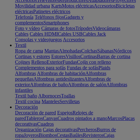
Accesorios
Televisores
Reproductores
Adaptadores
Proyectores
Movilidad urbana
Karts
Motos eléctricas
Accesorios
Bicicletas
eléctricas
Patinetes eléctricos
Telefonía
Teléfonos fijos
Gadgets y
complementos
Smartphones
Foto y vídeo
Cámaras de fotos
Trípodes
Videocámaras
Cables
Cables HDMI
Cables USB
Cables Jack
Consolas y videojuegos
Accesorios
Textil
Ropa de cama
Mantas
Almohadas
Colchas
Sábanas
Nórdicos
Cortinas y estores
Estores
Visillos
Cortinas
Barras de cortina
Cojines
Relleno
Exterior
Fundas
Cojín con relleno
Complementos para sofás
Fundas de sofás
Plaids
Alfombras
Alfombras de habitación
Alfombras
pequeñas
Alfombras antideslizantes
Alfombras de
exterior
Alfombras de baño
Alfombras de salón
Alfombras
infantiles
Textil baño
Albornoces
Toallas
Textil cocina
Manteles
Servilletas
Decoración
Decoración de pared
Espejos
Relojes de
pared
Tableros
Canvas
Cuadros pintados a mano
Marcos
Placas
decorativas
Cuadros
Organización
Cajas decorativas
Percheros
Burros de
ropa
Joyeros
Biombos
Cestas
Baúles
Revisteros
Cajas