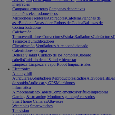
integrables
Campanas extractoras
Campanas decorativas
Pequeños electrodomésticos
Microondas
Freidoras
Aspiradores
Cafeteras
Planchas de
asar
Batidoras
Amasadores
Robots de Cocina
Balanzas de
Cocina
Tostadoras
Calefacción
Termoventiladores
Convectores
Estufas
Radiadores
Calefactores
D
Térmicos
Humidificadores
Climatización
Ventiladores
Aire acondicionado
Calentadores de agua
Belleza y salud
Cuidado de los hombres
Cuidado
cabello
Cuidado dental
Salud y bienestar
Limpieza
Limpieza a vapor
Robot limpiacristales
Electrónica
Audio y hifi
Auriculares
Adaptadores
Reproductores
Radios
Altavoces
Hifi
Bar
de sonido
Audio car y GPS
Micrófonos
Informática
Almacenamiento
Tablets
Complementos
Portátiles
Impresoras
Gaming & streaming
Monitores gaming
Accesorios
Smart home
Cámaras
Altavoces
Wearables
Smartwatches
Televisión