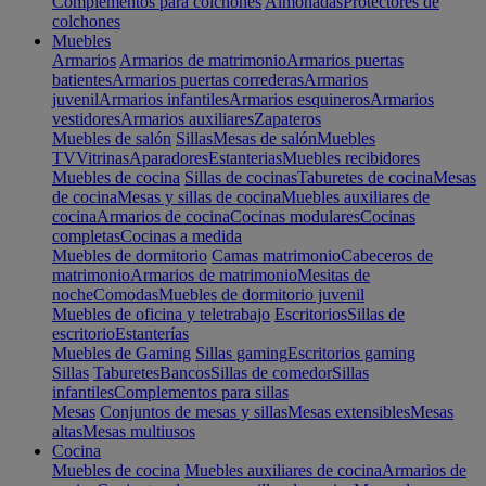
Complementos para colchones
Almohadas
Protectores de
colchones
Muebles
Armarios
Armarios de matrimonio
Armarios puertas
batientes
Armarios puertas correderas
Armarios
juvenil
Armarios infantiles
Armarios esquineros
Armarios
vestidores
Armarios auxiliares
Zapateros
Muebles de salón
Sillas
Mesas de salón
Muebles
TV
Vitrinas
Aparadores
Estanterias
Muebles recibidores
Muebles de cocina
Sillas de cocinas
Taburetes de cocina
Mesas
de cocina
Mesas y sillas de cocina
Muebles auxiliares de
cocina
Armarios de cocina
Cocinas modulares
Cocinas
completas
Cocinas a medida
Muebles de dormitorio
Camas matrimonio
Cabeceros de
matrimonio
Armarios de matrimonio
Mesitas de
noche
Comodas
Muebles de dormitorio juvenil
Muebles de oficina y teletrabajo
Escritorios
Sillas de
escritorio
Estanterías
Muebles de Gaming
Sillas gaming
Escritorios gaming
Sillas
Taburetes
Bancos
Sillas de comedor
Sillas
infantiles
Complementos para sillas
Mesas
Conjuntos de mesas y sillas
Mesas extensibles
Mesas
altas
Mesas multiusos
Cocina
Muebles de cocina
Muebles auxiliares de cocina
Armarios de