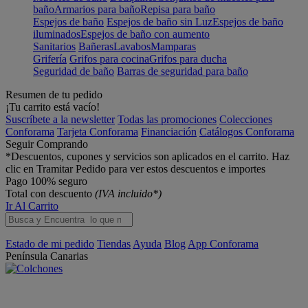
baño
Armarios para baño
Repisa para baño
Espejos de baño
Espejos de baño sin Luz
Espejos de baño
iluminados
Espejos de baño con aumento
Sanitarios
Bañeras
Lavabos
Mamparas
Grifería
Grifos para cocina
Grifos para ducha
Seguridad de baño
Barras de seguridad para baño
Resumen de tu pedido
¡Tu carrito está vacío!
Suscríbete a la newsletter
Todas las promociones
Colecciones
Conforama
Tarjeta Conforama
Financiación
Catálogos Conforama
Seguir Comprando
*Descuentos, cupones y servicios son aplicados en el carrito. Haz
clic en Tramitar Pedido para ver estos descuentos e importes
Pago 100% seguro
Total con descuento
(IVA incluido*)
Ir Al Carrito
Estado de mi pedido
Tiendas
Ayuda
Blog
App Conforama
Península
Canarias