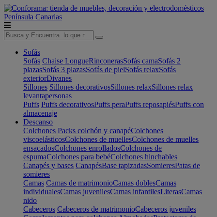
Península
Canarias
Sofás
Sofás
Chaise Longue
Rinconeras
Sofás cama
Sofás 2
plazas
Sofás 3 plazas
Sofás de piel
Sofás relax
Sofás
exterior
Divanes
Sillones
Sillones decorativos
Sillones relax
Sillones relax
levantapersonas
Puffs
Puffs decorativos
Puffs pera
Puffs reposapiés
Puffs con
almacenaje
Descanso
Colchones
Packs colchón y canapé
Colchones
viscoelásticos
Colchones de muelles
Colchones de muelles
ensacados
Colchones enrollados
Colchones de
espuma
Colchones para bebé
Colchones hinchables
Canapés y bases
Canapés
Base tapizadas
Somieres
Patas de
somieres
Camas
Camas de matrimonio
Camas dobles
Camas
individuales
Camas juveniles
Camas infantiles
Literas
Camas
nido
Cabeceros
Cabeceros de matrimonio
Cabeceros juveniles