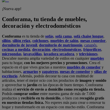
¡Nueva app!
Conforama, tu tienda de muebles,
decoración y electrodomésticos
Conforama
es tu tienda de
sofás
,
sofá cama
,
sofá chaise longue
,
sillón
,
sillón relax
,
colchones
,
muebles de salón
,
mesas comedor
,
dormitorio de juvenil
,
dormitorio de matrimonio
,
canapés
,
cocinas a medida
,
decoración
,
electrodomésticos
,
frigoríficos
,
microondas
,
lavavajillas
,
lavadora secadora
, y
televisiones
.
Descubre nuestra amplia variedad de estilos en cualquier
muebles
para tu hogar,
con los mejores precios y promociones
. Crea el
espacio en el que vives gracias a nuestros
muebles de comedor
y
habitaciones,
armarios
y
zapateros
,
mesas de comedor
y
sillas de
escritorio
. Además, podrás decorar tu casa con multitud de
artículos, tener el mejor ocio con los productos de
imagen y sonido
y aprovechar tu
jardín
en las épocas de buen tiempo. Conforama
realiza el
servicio de envío a domicilio como recogida en tienda.
Podrás
comprar online
entre nuestra gama de más de 7.000
productos y
recibirlo en tu domicilio
, o bien con
recogida gratis
en nuestras tiendas física.
No esperes más para crear o renovar tu
hogar y transformarlo en un espacio con mucho estilo. Conforama