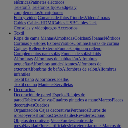
eléctricas
Patinetes eléctricos
Telefonía
Teléfonos fijos
Gadgets y
complementos
Smartphones
Foto y vídeo
Cámaras de fotos
Trípodes
Videocámaras
Cables
Cables HDMI
Cables USB
Cables Jack
Consolas y videojuegos
Accesorios
Textil
Ropa de cama
Mantas
Almohadas
Colchas
Sábanas
Nórdicos
Cortinas y estores
Estores
Visillos
Cortinas
Barras de cortina
Cojines
Relleno
Exterior
Fundas
Cojín con relleno
Complementos para sofás
Fundas de sofás
Plaids
Alfombras
Alfombras de habitación
Alfombras
pequeñas
Alfombras antideslizantes
Alfombras de
exterior
Alfombras de baño
Alfombras de salón
Alfombras
infantiles
Textil baño
Albornoces
Toallas
Textil cocina
Manteles
Servilletas
Decoración
Decoración de pared
Espejos
Relojes de
pared
Tableros
Canvas
Cuadros pintados a mano
Marcos
Placas
decorativas
Cuadros
Organización
Cajas decorativas
Percheros
Burros de
ropa
Joyeros
Biombos
Cestas
Baúles
Revisteros
Cajas
Objetos decorativos
Velas
Faroles
Centros de
mesa
Navidad
Flores artificiales
Maceteros
Jarrones
Marcos de