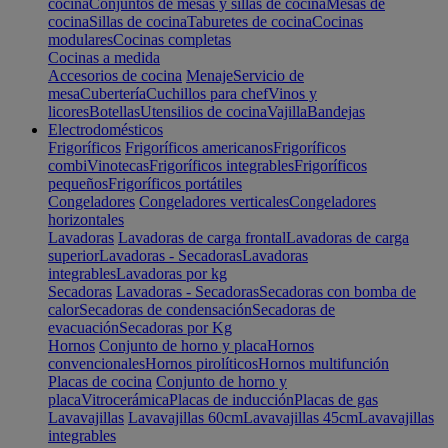
cocina
Conjuntos de mesas y sillas de cocina
Mesas de
cocina
Sillas de cocina
Taburetes de cocina
Cocinas
modulares
Cocinas completas
Cocinas a medida
Accesorios de cocina
Menaje
Servicio de
mesa
Cubertería
Cuchillos para chef
Vinos y
licores
Botellas
Utensilios de cocina
Vajilla
Bandejas
Electrodomésticos
Frigoríficos
Frigoríficos americanos
Frigoríficos
combi
Vinotecas
Frigoríficos integrables
Frigoríficos
pequeños
Frigoríficos portátiles
Congeladores
Congeladores verticales
Congeladores
horizontales
Lavadoras
Lavadoras de carga frontal
Lavadoras de carga
superior
Lavadoras - Secadoras
Lavadoras
integrables
Lavadoras por kg
Secadoras
Lavadoras - Secadoras
Secadoras con bomba de
calor
Secadoras de condensación
Secadoras de
evacuación
Secadoras por Kg
Hornos
Conjunto de horno y placa
Hornos
convencionales
Hornos pirolíticos
Hornos multifunción
Placas de cocina
Conjunto de horno y
placa
Vitrocerámica
Placas de inducción
Placas de gas
Lavavajillas
Lavavajillas 60cm
Lavavajillas 45cm
Lavavajillas
integrables