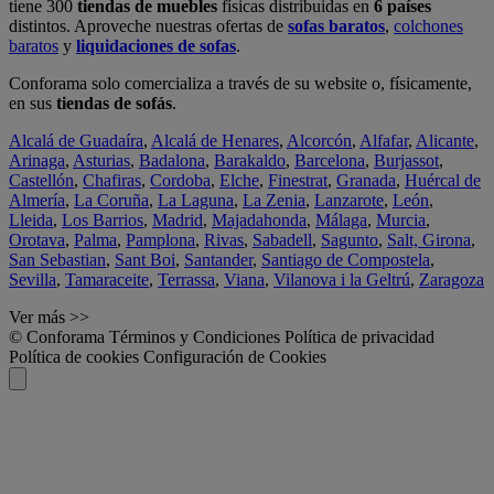
tiene 300
tiendas de muebles
físicas distribuidas en
6 países
distintos. Aproveche nuestras ofertas de
sofas baratos
,
colchones
baratos
y
liquidaciones de sofas
.
Conforama solo comercializa a través de su website o, físicamente,
en sus
tiendas de sofás
.
Alcalá de Guadaíra
,
Alcalá de Henares
,
Alcorcón
,
Alfafar
,
Alicante
,
Arinaga
,
Asturias
,
Badalona
,
Barakaldo
,
Barcelona
,
Burjassot
,
Castellón
,
Chafiras
,
Cordoba
,
Elche
,
Finestrat
,
Granada
,
Huércal de
Almería
,
La Coruña
,
La Laguna
,
La Zenia
,
Lanzarote
,
León
,
Lleida
,
Los Barrios
,
Madrid
,
Majadahonda
,
Málaga
,
Murcia
,
Orotava
,
Palma
,
Pamplona
,
Rivas
,
Sabadell
,
Sagunto
,
Salt, Girona
,
San Sebastian
,
Sant Boi
,
Santander
,
Santiago de Compostela
,
Sevilla
,
Tamaraceite
,
Terrassa
,
Viana
,
Vilanova i la Geltrú
,
Zaragoza
Ver más >>
© Conforama
Términos y Condiciones
Política de privacidad
Política de cookies
Configuración de Cookies