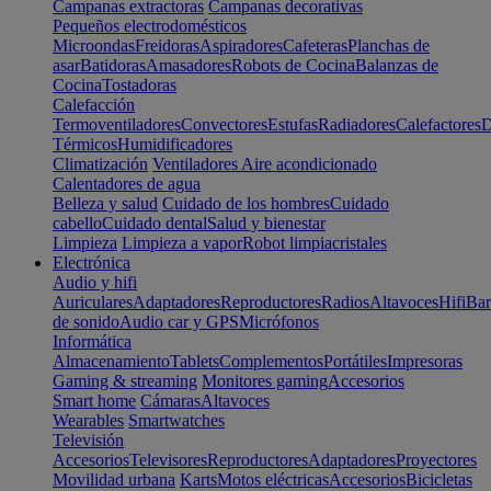
Campanas extractoras
Campanas decorativas
Pequeños electrodomésticos
Microondas
Freidoras
Aspiradores
Cafeteras
Planchas de
asar
Batidoras
Amasadores
Robots de Cocina
Balanzas de
Cocina
Tostadoras
Calefacción
Termoventiladores
Convectores
Estufas
Radiadores
Calefactores
D
Térmicos
Humidificadores
Climatización
Ventiladores
Aire acondicionado
Calentadores de agua
Belleza y salud
Cuidado de los hombres
Cuidado
cabello
Cuidado dental
Salud y bienestar
Limpieza
Limpieza a vapor
Robot limpiacristales
Electrónica
Audio y hifi
Auriculares
Adaptadores
Reproductores
Radios
Altavoces
Hifi
Bar
de sonido
Audio car y GPS
Micrófonos
Informática
Almacenamiento
Tablets
Complementos
Portátiles
Impresoras
Gaming & streaming
Monitores gaming
Accesorios
Smart home
Cámaras
Altavoces
Wearables
Smartwatches
Televisión
Accesorios
Televisores
Reproductores
Adaptadores
Proyectores
Movilidad urbana
Karts
Motos eléctricas
Accesorios
Bicicletas