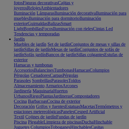
fotos
Figuras decorativas
Cajitas y
joyeros
Relojes
Ambientadores
Iluminación
Lámparas
Iluminación decorativa
Iluminación para
muebles
Iluminación para dormitorio
Iluminación
exterior
Guirnaldas
Balizas
Smart
Light
Bombillas
Focos
Iluminación con rieles
Cintas Led
Tendencias y temporadas
Jardín
Muebles de jardín
Set de jardín
Conjuntos de mesas y sillas de
jardín
Sillas de jardín
Mesas de jardín
Conjuntos de sofás de
jardín
Sofás jardín
Bancos de jardín
Sillas colgantes
Estufas de
exterior
Hamacas y tumbonas
Accesorios
Balancines
Tumbonas
Hamacas
Columpios
Pérgolas
Cenadores
Carpas
Pérgolas
Parasoles
Sombrillas
Parasoles
Toldos
Almacenamiento
Armarios
Arcones
Jardinería
Maquinaria
Huertos
Urbanos
Riego
Plantas
Jardineras
Compostadores
Cocina
Barbacoas
Cocina de exterior
Decoración
Grifos y fuentes
Estatuas
Macetas
Termómetros y
estaciones metereológicas
Paneles
Cesped Artificial
Textil
Cojines de jardín
Fundas de jardín
Piscina
Plegable
Limpieza de piscinas
Ducha
Hinchable
Juguetes
Columpios
Toboganes
Hinchables
Casitas