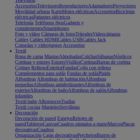
Televisión
Accesorios
Televisores
Reproductores
Adaptadores
Proyectores
Movilidad urbana
Karts
Motos eléctricas
Accesorios
Bicicletas
eléctricas
Patinetes eléctricos
Telefonía
Teléfonos fijos
Gadgets y
complementos
Smartphones
Foto y vídeo
Cámaras de fotos
Trípodes
Videocámaras
Cables
Cables HDMI
Cables USB
Cables Jack
Consolas y videojuegos
Accesorios
Textil
Ropa de cama
Mantas
Almohadas
Colchas
Sábanas
Nórdicos
Cortinas y estores
Estores
Visillos
Cortinas
Barras de cortina
Cojines
Relleno
Exterior
Fundas
Cojín con relleno
Complementos para sofás
Fundas de sofás
Plaids
Alfombras
Alfombras de habitación
Alfombras
pequeñas
Alfombras antideslizantes
Alfombras de
exterior
Alfombras de baño
Alfombras de salón
Alfombras
infantiles
Textil baño
Albornoces
Toallas
Textil cocina
Manteles
Servilletas
Decoración
Decoración de pared
Espejos
Relojes de
pared
Tableros
Canvas
Cuadros pintados a mano
Marcos
Placas
decorativas
Cuadros
Organización
Cajas decorativas
Percheros
Burros de