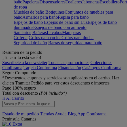
baño
Papeleras
Dispensadores
Toalleros
Jaboneras
Escobillero
Port
de ropa
Muebles de baño
Botiquines
Conjuntos de muebles para
baño
Armarios para baño
Repisa para baño
Espejos de baño
Espejos de baño sin Luz
Espejos de baño
iluminados
Espejos de baño con aumento
Sanitarios
Bañeras
Lavabos
Mamparas
Grifería
Grifos para cocina
Grifos para ducha
Seguridad de baño
Barras de seguridad para baño
Resumen de tu pedido
¡Tu carrito está vacío!
Suscríbete a la newsletter
Todas las promociones
Colecciones
Conforama
Tarjeta Conforama
Financiación
Catálogos Conforama
Seguir Comprando
*Descuentos, cupones y servicios son aplicados en el carrito. Haz
clic en Tramitar Pedido para ver estos descuentos e importes
Pago 100% seguro
Total con descuento
(IVA incluido*)
Ir Al Carrito
Estado de mi pedido
Tiendas
Ayuda
Blog
App Conforama
Península
Canarias