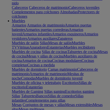
nido
Cabeceros
Cabeceros de matrimonio
Cabeceros juveniles
Complementos para colchones
Almohadas
Protectores de
colchones
Muebles
Armarios
Armarios de matrimonio
Armarios puertas
batientes
Armarios puertas correderas
Armarios
juvenil
Armarios infantiles
Armarios esquineros
Armarios
vestidores
Armarios auxiliares
Zapateros
Muebles de salón
Sillas
Mesas de salón
Muebles
TV
Vitrinas
Aparadores
Estanterias
Muebles recibidores
Muebles de cocina
Sillas de cocinas
Taburetes de cocina
Mesas
de cocina
Mesas y sillas de cocina
Muebles auxiliares de
cocina
Armarios de cocina
Cocinas modulares
Cocinas
completas
Cocinas a medida
Muebles de dormitorio
Camas matrimonio
Cabeceros de
matrimonio
Armarios de matrimonio
Mesitas de
noche
Comodas
Muebles de dormitorio juvenil
Muebles de oficina y teletrabajo
Escritorios
Sillas de
escritorio
Estanterías
Muebles de Gaming
Sillas gaming
Escritorios gaming
Sillas
Taburetes
Bancos
Sillas de comedor
Sillas
infantiles
Complementos para sillas
Mesas
Conjuntos de mesas y sillas
Mesas extensibles
Mesas
altas
Mesas multiusos