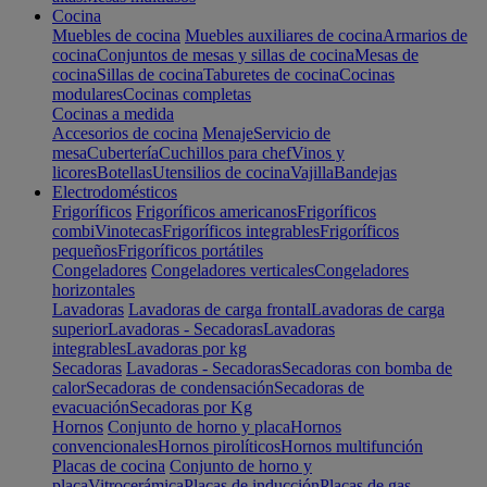
Cocina
Muebles de cocina
Muebles auxiliares de cocina
Armarios de
cocina
Conjuntos de mesas y sillas de cocina
Mesas de
cocina
Sillas de cocina
Taburetes de cocina
Cocinas
modulares
Cocinas completas
Cocinas a medida
Accesorios de cocina
Menaje
Servicio de
mesa
Cubertería
Cuchillos para chef
Vinos y
licores
Botellas
Utensilios de cocina
Vajilla
Bandejas
Electrodomésticos
Frigoríficos
Frigoríficos americanos
Frigoríficos
combi
Vinotecas
Frigoríficos integrables
Frigoríficos
pequeños
Frigoríficos portátiles
Congeladores
Congeladores verticales
Congeladores
horizontales
Lavadoras
Lavadoras de carga frontal
Lavadoras de carga
superior
Lavadoras - Secadoras
Lavadoras
integrables
Lavadoras por kg
Secadoras
Lavadoras - Secadoras
Secadoras con bomba de
calor
Secadoras de condensación
Secadoras de
evacuación
Secadoras por Kg
Hornos
Conjunto de horno y placa
Hornos
convencionales
Hornos pirolíticos
Hornos multifunción
Placas de cocina
Conjunto de horno y
placa
Vitrocerámica
Placas de inducción
Placas de gas