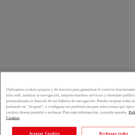
Utilizamos cookies propias y de terceros para garantizar el correcto funcionami
sitio web, analizar la navegación, mejorar nuestros servicios y mostrarte public
personalizada en función de tus hábitos de navegación. Puedes aceptar todas la
pulsando en “Aceptar”, o configurar tus preferencias para seleccionar qué tipos
cookies deseas permitir o rechazar. Para más información, consulta nuestra
Pol
Cookies
Aceptar Cookies
Rechazar todas