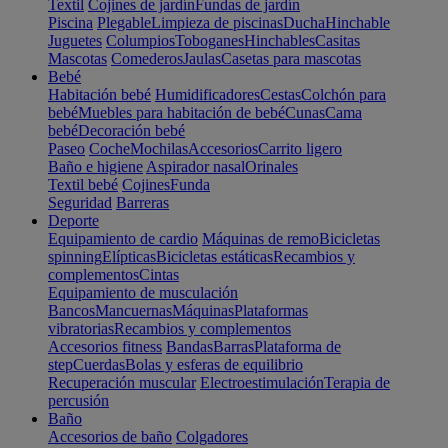
Textil
Cojines de jardín
Fundas de jardín
Piscina
Plegable
Limpieza de piscinas
Ducha
Hinchable
Juguetes
Columpios
Toboganes
Hinchables
Casitas
Mascotas
Comederos
Jaulas
Casetas para mascotas
Bebé
Habitación bebé
Humidificadores
Cestas
Colchón para
bebé
Muebles para habitación de bebé
Cunas
Cama
bebé
Decoración bebé
Paseo
Coche
Mochilas
Accesorios
Carrito ligero
Baño e higiene
Aspirador nasal
Orinales
Textil bebé
Cojines
Funda
Seguridad
Barreras
Deporte
Equipamiento de cardio
Máquinas de remo
Bicicletas
spinning
Elípticas
Bicicletas estáticas
Recambios y
complementos
Cintas
Equipamiento de musculación
Bancos
Mancuernas
Máquinas
Plataformas
vibratorias
Recambios y complementos
Accesorios fitness
Bandas
Barras
Plataforma de
step
Cuerdas
Bolas y esferas de equilibrio
Recuperación muscular
Electroestimulación
Terapia de
percusión
Baño
Accesorios de baño
Colgadores