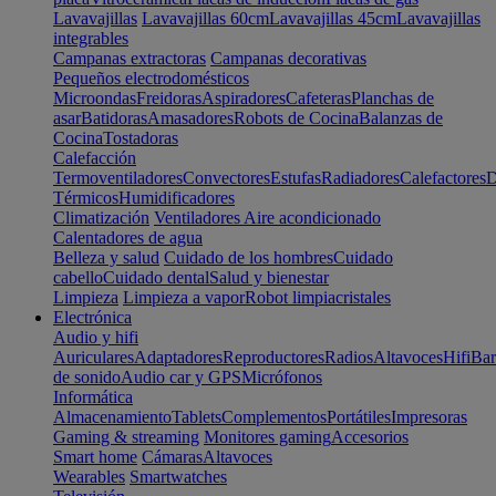
Lavavajillas
Lavavajillas 60cm
Lavavajillas 45cm
Lavavajillas
integrables
Campanas extractoras
Campanas decorativas
Pequeños electrodomésticos
Microondas
Freidoras
Aspiradores
Cafeteras
Planchas de
asar
Batidoras
Amasadores
Robots de Cocina
Balanzas de
Cocina
Tostadoras
Calefacción
Termoventiladores
Convectores
Estufas
Radiadores
Calefactores
D
Térmicos
Humidificadores
Climatización
Ventiladores
Aire acondicionado
Calentadores de agua
Belleza y salud
Cuidado de los hombres
Cuidado
cabello
Cuidado dental
Salud y bienestar
Limpieza
Limpieza a vapor
Robot limpiacristales
Electrónica
Audio y hifi
Auriculares
Adaptadores
Reproductores
Radios
Altavoces
Hifi
Bar
de sonido
Audio car y GPS
Micrófonos
Informática
Almacenamiento
Tablets
Complementos
Portátiles
Impresoras
Gaming & streaming
Monitores gaming
Accesorios
Smart home
Cámaras
Altavoces
Wearables
Smartwatches