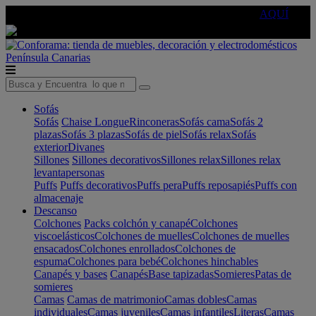
🔵Cambia tu electro con
-10% EXTRA
de descuento ☑️
AQUÍ
Península
Canarias
Sofás
Sofás
Chaise Longue
Rinconeras
Sofás cama
Sofás 2
plazas
Sofás 3 plazas
Sofás de piel
Sofás relax
Sofás
exterior
Divanes
Sillones
Sillones decorativos
Sillones relax
Sillones relax
levantapersonas
Puffs
Puffs decorativos
Puffs pera
Puffs reposapiés
Puffs con
almacenaje
Descanso
Colchones
Packs colchón y canapé
Colchones
viscoelásticos
Colchones de muelles
Colchones de muelles
ensacados
Colchones enrollados
Colchones de
espuma
Colchones para bebé
Colchones hinchables
Canapés y bases
Canapés
Base tapizadas
Somieres
Patas de
somieres
Camas
Camas de matrimonio
Camas dobles
Camas
individuales
Camas juveniles
Camas infantiles
Literas
Camas