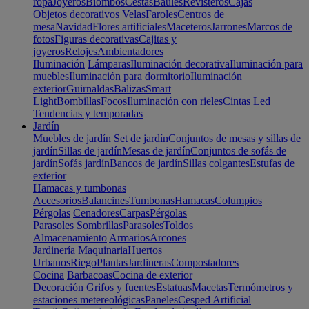
ropa
Joyeros
Biombos
Cestas
Baúles
Revisteros
Cajas
Objetos decorativos
Velas
Faroles
Centros de
mesa
Navidad
Flores artificiales
Maceteros
Jarrones
Marcos de
fotos
Figuras decorativas
Cajitas y
joyeros
Relojes
Ambientadores
Iluminación
Lámparas
Iluminación decorativa
Iluminación para
muebles
Iluminación para dormitorio
Iluminación
exterior
Guirnaldas
Balizas
Smart
Light
Bombillas
Focos
Iluminación con rieles
Cintas Led
Tendencias y temporadas
Jardín
Muebles de jardín
Set de jardín
Conjuntos de mesas y sillas de
jardín
Sillas de jardín
Mesas de jardín
Conjuntos de sofás de
jardín
Sofás jardín
Bancos de jardín
Sillas colgantes
Estufas de
exterior
Hamacas y tumbonas
Accesorios
Balancines
Tumbonas
Hamacas
Columpios
Pérgolas
Cenadores
Carpas
Pérgolas
Parasoles
Sombrillas
Parasoles
Toldos
Almacenamiento
Armarios
Arcones
Jardinería
Maquinaria
Huertos
Urbanos
Riego
Plantas
Jardineras
Compostadores
Cocina
Barbacoas
Cocina de exterior
Decoración
Grifos y fuentes
Estatuas
Macetas
Termómetros y
estaciones metereológicas
Paneles
Cesped Artificial