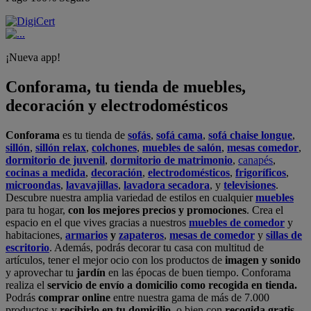
¡Nueva app!
Conforama, tu tienda de muebles,
decoración y electrodomésticos
Conforama
es tu tienda de
sofás
,
sofá cama
,
sofá chaise longue
,
sillón
,
sillón relax
,
colchones
,
muebles de salón
,
mesas comedor
,
dormitorio de juvenil
,
dormitorio de matrimonio
,
canapés
,
cocinas a medida
,
decoración
,
electrodomésticos
,
frigoríficos
,
microondas
,
lavavajillas
,
lavadora secadora
, y
televisiones
.
Descubre nuestra amplia variedad de estilos en cualquier
muebles
para tu hogar,
con los mejores precios y promociones
. Crea el
espacio en el que vives gracias a nuestros
muebles de comedor
y
habitaciones,
armarios
y
zapateros
,
mesas de comedor
y
sillas de
escritorio
. Además, podrás decorar tu casa con multitud de
artículos, tener el mejor ocio con los productos de
imagen y sonido
y aprovechar tu
jardín
en las épocas de buen tiempo. Conforama
realiza el
servicio de envío a domicilio como recogida en tienda.
Podrás
comprar online
entre nuestra gama de más de 7.000
productos y
recibirlo en tu domicilio
, o bien con
recogida gratis