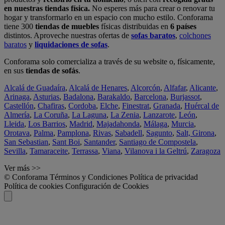
en nuestras tiendas física.
No esperes más para crear o renovar tu
hogar y transformarlo en un espacio con mucho estilo. Conforama
tiene 300
tiendas de muebles
físicas distribuidas en
6 países
distintos. Aproveche nuestras ofertas de
sofas baratos
,
colchones
baratos
y
liquidaciones de sofas
.
Conforama solo comercializa a través de su website o, físicamente,
en sus
tiendas de sofás
.
Alcalá de Guadaíra
,
Alcalá de Henares
,
Alcorcón
,
Alfafar
,
Alicante
,
Arinaga
,
Asturias
,
Badalona
,
Barakaldo
,
Barcelona
,
Burjassot
,
Castellón
,
Chafiras
,
Cordoba
,
Elche
,
Finestrat
,
Granada
,
Huércal de
Almería
,
La Coruña
,
La Laguna
,
La Zenia
,
Lanzarote
,
León
,
Lleida
,
Los Barrios
,
Madrid
,
Majadahonda
,
Málaga
,
Murcia
,
Orotava
,
Palma
,
Pamplona
,
Rivas
,
Sabadell
,
Sagunto
,
Salt, Girona
,
San Sebastian
,
Sant Boi
,
Santander
,
Santiago de Compostela
,
Sevilla
,
Tamaraceite
,
Terrassa
,
Viana
,
Vilanova i la Geltrú
,
Zaragoza
Ver más >>
© Conforama
Términos y Condiciones
Política de privacidad
Política de cookies
Configuración de Cookies