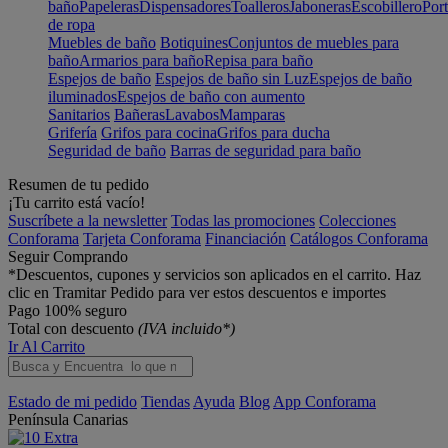
baño
Papeleras
Dispensadores
Toalleros
Jaboneras
Escobillero
Port
de ropa
Muebles de baño
Botiquines
Conjuntos de muebles para
baño
Armarios para baño
Repisa para baño
Espejos de baño
Espejos de baño sin Luz
Espejos de baño
iluminados
Espejos de baño con aumento
Sanitarios
Bañeras
Lavabos
Mamparas
Grifería
Grifos para cocina
Grifos para ducha
Seguridad de baño
Barras de seguridad para baño
Resumen de tu pedido
¡Tu carrito está vacío!
Suscríbete a la newsletter
Todas las promociones
Colecciones
Conforama
Tarjeta Conforama
Financiación
Catálogos Conforama
Seguir Comprando
*Descuentos, cupones y servicios son aplicados en el carrito. Haz
clic en Tramitar Pedido para ver estos descuentos e importes
Pago 100% seguro
Total con descuento
(IVA incluido*)
Ir Al Carrito
Estado de mi pedido
Tiendas
Ayuda
Blog
App Conforama
Península
Canarias