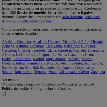
en nuestras tiendas física.
No esperes más para crear o renovar tu
hogar y transformarlo en un espacio con mucho estilo. Conforama
tiene 300
tiendas de muebles
físicas distribuidas en
6 países
distintos. Aproveche nuestras ofertas de
sofas baratos
,
colchones
baratos
y
liquidaciones de sofas
.
Conforama solo comercializa a través de su website o, físicamente,
en sus
tiendas de sofás
.
Alcalá de Guadaíra
,
Alcalá de Henares
,
Alcorcón
,
Alfafar
,
Alicante
,
Arinaga
,
Asturias
,
Badalona
,
Barakaldo
,
Barcelona
,
Burjassot
,
Castellón
,
Chafiras
,
Cordoba
,
Elche
,
Finestrat
,
Granada
,
Huércal de
Almería
,
La Coruña
,
La Laguna
,
La Zenia
,
Lanzarote
,
León
,
Lleida
,
Los Barrios
,
Madrid
,
Majadahonda
,
Málaga
,
Murcia
,
Orotava
,
Palma
,
Pamplona
,
Rivas
,
Sabadell
,
Sagunto
,
Salt, Girona
,
San Sebastian
,
Sant Boi
,
Santander
,
Santiago de Compostela
,
Sevilla
,
Tamaraceite
,
Terrassa
,
Viana
,
Vilanova i la Geltrú
,
Zaragoza
Ver más >>
© Conforama
Términos y Condiciones
Política de privacidad
Política de cookies
Configuración de Cookies