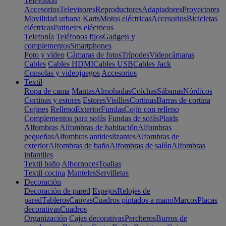
Televisión
Accesorios
Televisores
Reproductores
Adaptadores
Proyectores
Movilidad urbana
Karts
Motos eléctricas
Accesorios
Bicicletas
eléctricas
Patinetes eléctricos
Telefonía
Teléfonos fijos
Gadgets y
complementos
Smartphones
Foto y vídeo
Cámaras de fotos
Trípodes
Videocámaras
Cables
Cables HDMI
Cables USB
Cables Jack
Consolas y videojuegos
Accesorios
Textil
Ropa de cama
Mantas
Almohadas
Colchas
Sábanas
Nórdicos
Cortinas y estores
Estores
Visillos
Cortinas
Barras de cortina
Cojines
Relleno
Exterior
Fundas
Cojín con relleno
Complementos para sofás
Fundas de sofás
Plaids
Alfombras
Alfombras de habitación
Alfombras
pequeñas
Alfombras antideslizantes
Alfombras de
exterior
Alfombras de baño
Alfombras de salón
Alfombras
infantiles
Textil baño
Albornoces
Toallas
Textil cocina
Manteles
Servilletas
Decoración
Decoración de pared
Espejos
Relojes de
pared
Tableros
Canvas
Cuadros pintados a mano
Marcos
Placas
decorativas
Cuadros
Organización
Cajas decorativas
Percheros
Burros de