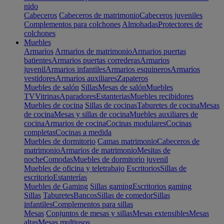
nido
Cabeceros
Cabeceros de matrimonio
Cabeceros juveniles
Complementos para colchones
Almohadas
Protectores de
colchones
Muebles
Armarios
Armarios de matrimonio
Armarios puertas
batientes
Armarios puertas correderas
Armarios
juvenil
Armarios infantiles
Armarios esquineros
Armarios
vestidores
Armarios auxiliares
Zapateros
Muebles de salón
Sillas
Mesas de salón
Muebles
TV
Vitrinas
Aparadores
Estanterias
Muebles recibidores
Muebles de cocina
Sillas de cocinas
Taburetes de cocina
Mesas
de cocina
Mesas y sillas de cocina
Muebles auxiliares de
cocina
Armarios de cocina
Cocinas modulares
Cocinas
completas
Cocinas a medida
Muebles de dormitorio
Camas matrimonio
Cabeceros de
matrimonio
Armarios de matrimonio
Mesitas de
noche
Comodas
Muebles de dormitorio juvenil
Muebles de oficina y teletrabajo
Escritorios
Sillas de
escritorio
Estanterías
Muebles de Gaming
Sillas gaming
Escritorios gaming
Sillas
Taburetes
Bancos
Sillas de comedor
Sillas
infantiles
Complementos para sillas
Mesas
Conjuntos de mesas y sillas
Mesas extensibles
Mesas
altas
Mesas multiusos