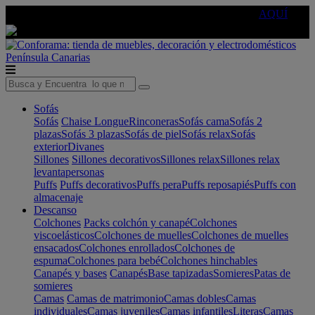
🔵Cambia tu electro con
-10% EXTRA
de descuento ☑️
AQUÍ
Península
Canarias
Sofás
Sofás
Chaise Longue
Rinconeras
Sofás cama
Sofás 2
plazas
Sofás 3 plazas
Sofás de piel
Sofás relax
Sofás
exterior
Divanes
Sillones
Sillones decorativos
Sillones relax
Sillones relax
levantapersonas
Puffs
Puffs decorativos
Puffs pera
Puffs reposapiés
Puffs con
almacenaje
Descanso
Colchones
Packs colchón y canapé
Colchones
viscoelásticos
Colchones de muelles
Colchones de muelles
ensacados
Colchones enrollados
Colchones de
espuma
Colchones para bebé
Colchones hinchables
Canapés y bases
Canapés
Base tapizadas
Somieres
Patas de
somieres
Camas
Camas de matrimonio
Camas dobles
Camas
individuales
Camas juveniles
Camas infantiles
Literas
Camas