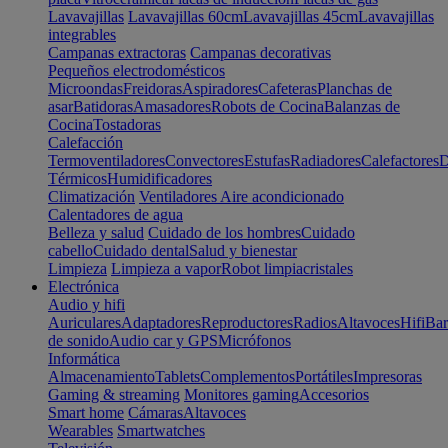
Lavavajillas
Lavavajillas 60cm
Lavavajillas 45cm
Lavavajillas
integrables
Campanas extractoras
Campanas decorativas
Pequeños electrodomésticos
Microondas
Freidoras
Aspiradores
Cafeteras
Planchas de
asar
Batidoras
Amasadores
Robots de Cocina
Balanzas de
Cocina
Tostadoras
Calefacción
Termoventiladores
Convectores
Estufas
Radiadores
Calefactores
D
Térmicos
Humidificadores
Climatización
Ventiladores
Aire acondicionado
Calentadores de agua
Belleza y salud
Cuidado de los hombres
Cuidado
cabello
Cuidado dental
Salud y bienestar
Limpieza
Limpieza a vapor
Robot limpiacristales
Electrónica
Audio y hifi
Auriculares
Adaptadores
Reproductores
Radios
Altavoces
Hifi
Bar
de sonido
Audio car y GPS
Micrófonos
Informática
Almacenamiento
Tablets
Complementos
Portátiles
Impresoras
Gaming & streaming
Monitores gaming
Accesorios
Smart home
Cámaras
Altavoces
Wearables
Smartwatches