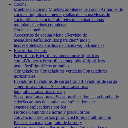
Cocina
Muebles de cocina
Muebles auxiliares de cocina
Armarios de
cocina
Conjuntos de mesas y sillas de cocina
Mesas de
cocina
Sillas de cocina
Taburetes de cocina
Cocinas
modulares
Cocinas completas
Cocinas a medida
Accesorios de cocina
Menaje
Servicio de
mesa
Cubertería
Cuchillos para chef
Vinos y
licores
Botellas
Utensilios de cocina
Vajilla
Bandejas
Electrodomésticos
Frigoríficos
Frigoríficos americanos
Frigoríficos
combi
Vinotecas
Frigoríficos integrables
Frigoríficos
pequeños
Frigoríficos portátiles
Congeladores
Congeladores verticales
Congeladores
horizontales
Lavadoras
Lavadoras de carga frontal
Lavadoras de carga
superior
Lavadoras - Secadoras
Lavadoras
integrables
Lavadoras por kg
Secadoras
Lavadoras - Secadoras
Secadoras con bomba de
calor
Secadoras de condensación
Secadoras de
evacuación
Secadoras por Kg
Hornos
Conjunto de horno y placa
Hornos
convencionales
Hornos pirolíticos
Hornos multifunción
Placas de cocina
Conjunto de horno y
placa
Vitrocerámica
Placas de inducción
Placas de gas