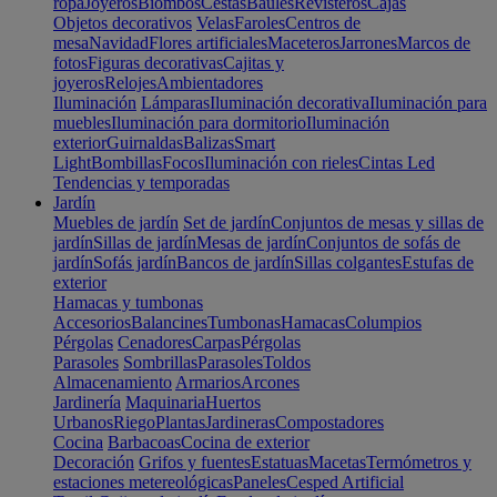
ropa
Joyeros
Biombos
Cestas
Baúles
Revisteros
Cajas
Objetos decorativos
Velas
Faroles
Centros de
mesa
Navidad
Flores artificiales
Maceteros
Jarrones
Marcos de
fotos
Figuras decorativas
Cajitas y
joyeros
Relojes
Ambientadores
Iluminación
Lámparas
Iluminación decorativa
Iluminación para
muebles
Iluminación para dormitorio
Iluminación
exterior
Guirnaldas
Balizas
Smart
Light
Bombillas
Focos
Iluminación con rieles
Cintas Led
Tendencias y temporadas
Jardín
Muebles de jardín
Set de jardín
Conjuntos de mesas y sillas de
jardín
Sillas de jardín
Mesas de jardín
Conjuntos de sofás de
jardín
Sofás jardín
Bancos de jardín
Sillas colgantes
Estufas de
exterior
Hamacas y tumbonas
Accesorios
Balancines
Tumbonas
Hamacas
Columpios
Pérgolas
Cenadores
Carpas
Pérgolas
Parasoles
Sombrillas
Parasoles
Toldos
Almacenamiento
Armarios
Arcones
Jardinería
Maquinaria
Huertos
Urbanos
Riego
Plantas
Jardineras
Compostadores
Cocina
Barbacoas
Cocina de exterior
Decoración
Grifos y fuentes
Estatuas
Macetas
Termómetros y
estaciones metereológicas
Paneles
Cesped Artificial