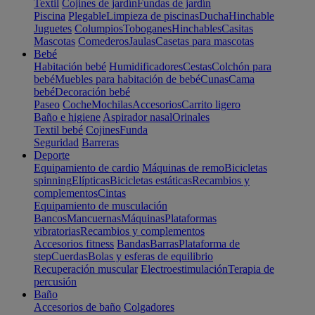
Textil
Cojines de jardín
Fundas de jardín
Piscina
Plegable
Limpieza de piscinas
Ducha
Hinchable
Juguetes
Columpios
Toboganes
Hinchables
Casitas
Mascotas
Comederos
Jaulas
Casetas para mascotas
Bebé
Habitación bebé
Humidificadores
Cestas
Colchón para
bebé
Muebles para habitación de bebé
Cunas
Cama
bebé
Decoración bebé
Paseo
Coche
Mochilas
Accesorios
Carrito ligero
Baño e higiene
Aspirador nasal
Orinales
Textil bebé
Cojines
Funda
Seguridad
Barreras
Deporte
Equipamiento de cardio
Máquinas de remo
Bicicletas
spinning
Elípticas
Bicicletas estáticas
Recambios y
complementos
Cintas
Equipamiento de musculación
Bancos
Mancuernas
Máquinas
Plataformas
vibratorias
Recambios y complementos
Accesorios fitness
Bandas
Barras
Plataforma de
step
Cuerdas
Bolas y esferas de equilibrio
Recuperación muscular
Electroestimulación
Terapia de
percusión
Baño
Accesorios de baño
Colgadores