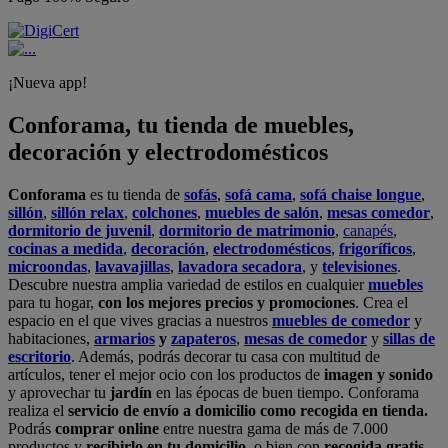
¡Nueva app!
Conforama, tu tienda de muebles,
decoración y electrodomésticos
Conforama
es tu tienda de
sofás
,
sofá cama
,
sofá chaise longue
,
sillón
,
sillón relax
,
colchones
,
muebles de salón
,
mesas comedor
,
dormitorio de juvenil
,
dormitorio de matrimonio
,
canapés
,
cocinas a medida
,
decoración
,
electrodomésticos
,
frigoríficos
,
microondas
,
lavavajillas
,
lavadora secadora
, y
televisiones
.
Descubre nuestra amplia variedad de estilos en cualquier
muebles
para tu hogar,
con los mejores precios y promociones
. Crea el
espacio en el que vives gracias a nuestros
muebles de comedor
y
habitaciones,
armarios
y
zapateros
,
mesas de comedor
y
sillas de
escritorio
. Además, podrás decorar tu casa con multitud de
artículos, tener el mejor ocio con los productos de
imagen y sonido
y aprovechar tu
jardín
en las épocas de buen tiempo. Conforama
realiza el
servicio de envío a domicilio como recogida en tienda.
Podrás
comprar online
entre nuestra gama de más de 7.000
productos y
recibirlo en tu domicilio
, o bien con
recogida gratis