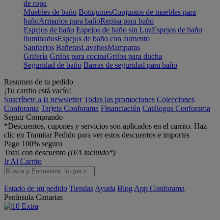
de ropa
Muebles de baño
Botiquines
Conjuntos de muebles para
baño
Armarios para baño
Repisa para baño
Espejos de baño
Espejos de baño sin Luz
Espejos de baño
iluminados
Espejos de baño con aumento
Sanitarios
Bañeras
Lavabos
Mamparas
Grifería
Grifos para cocina
Grifos para ducha
Seguridad de baño
Barras de seguridad para baño
Resumen de tu pedido
¡Tu carrito está vacío!
Suscríbete a la newsletter
Todas las promociones
Colecciones
Conforama
Tarjeta Conforama
Financiación
Catálogos Conforama
Seguir Comprando
*Descuentos, cupones y servicios son aplicados en el carrito. Haz
clic en Tramitar Pedido para ver estos descuentos e importes
Pago 100% seguro
Total con descuento
(IVA incluido*)
Ir Al Carrito
Estado de mi pedido
Tiendas
Ayuda
Blog
App Conforama
Península
Canarias