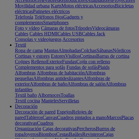
Accesorios
Televisores
Reproductores
Adaptadores
Proyectores
Movilidad urbana
Karts
Motos eléctricas
Accesorios
Bicicletas
eléctricas
Patinetes eléctricos
Telefonía
Teléfonos fijos
Gadgets y
complementos
Smartphones
Foto y vídeo
Cámaras de fotos
Trípodes
Videocámaras
Cables
Cables HDMI
Cables USB
Cables Jack
Consolas y videojuegos
Accesorios
Textil
Ropa de cama
Mantas
Almohadas
Colchas
Sábanas
Nórdicos
Cortinas y estores
Estores
Visillos
Cortinas
Barras de cortina
Cojines
Relleno
Exterior
Fundas
Cojín con relleno
Complementos para sofás
Fundas de sofás
Plaids
Alfombras
Alfombras de habitación
Alfombras
pequeñas
Alfombras antideslizantes
Alfombras de
exterior
Alfombras de baño
Alfombras de salón
Alfombras
infantiles
Textil baño
Albornoces
Toallas
Textil cocina
Manteles
Servilletas
Decoración
Decoración de pared
Espejos
Relojes de
pared
Tableros
Canvas
Cuadros pintados a mano
Marcos
Placas
decorativas
Cuadros
Organización
Cajas decorativas
Percheros
Burros de
ropa
Joyeros
Biombos
Cestas
Baúles
Revisteros
Cajas