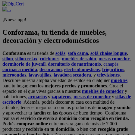
¡Nueva app!
Conforama, tu tienda de muebles,
decoración y electrodomésticos
Conforama
es tu tienda de
sofás
,
sofá cama
,
sofá chaise longue
,
sillón
,
sillón relax
,
colchones
,
muebles de salón
,
mesas comedor
,
dormitorio de juvenil
,
dormitorio de matrimonio
,
canapés
,
cocinas a medida
,
decoración
,
electrodomésticos
,
frigoríficos
,
microondas
,
lavavajillas
,
lavadora secadora
, y
televisiones
.
Descubre nuestra amplia variedad de estilos en cualquier
muebles
para tu hogar,
con los mejores precios y promociones
. Crea el
espacio en el que vives gracias a nuestros
muebles de comedor
y
habitaciones,
armarios
y
zapateros
,
mesas de comedor
y
sillas de
escritorio
. Además, podrás decorar tu casa con multitud de
artículos, tener el mejor ocio con los productos de
imagen y sonido
y aprovechar tu
jardín
en las épocas de buen tiempo. Conforama
realiza el
servicio de envío a domicilio como recogida en tienda.
Podrás
comprar online
entre nuestra gama de más de 7.000
productos y
recibirlo en tu domicilio
, o bien con
recogida gratis
en nuestras tiendas física.
No esperes más para crear o renovar tu