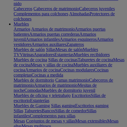
nido
Cabeceros
Cabeceros de matrimonio
Cabeceros juveniles
Complementos para colchones
Almohadas
Protectores de
colchones
Muebles
Armarios
Armarios de matrimonio
Armarios puertas
batientes
Armarios puertas correderas
Armarios
juvenil
Armarios infantiles
Armarios esquineros
Armarios
vestidores
Armarios auxiliares
Zapateros
Muebles de salón
Sillas
Mesas de salón
Muebles
TV
Vitrinas
Aparadores
Estanterias
Muebles recibidores
Muebles de cocina
Sillas de cocinas
Taburetes de cocina
Mesas
de cocina
Mesas y sillas de cocina
Muebles auxiliares de
cocina
Armarios de cocina
Cocinas modulares
Cocinas
completas
Cocinas a medida
Muebles de dormitorio
Camas matrimonio
Cabeceros de
matrimonio
Armarios de matrimonio
Mesitas de
noche
Comodas
Muebles de dormitorio juvenil
Muebles de oficina y teletrabajo
Escritorios
Sillas de
escritorio
Estanterías
Muebles de Gaming
Sillas gaming
Escritorios gaming
Sillas
Taburetes
Bancos
Sillas de comedor
Sillas
infantiles
Complementos para sillas
Mesas
Conjuntos de mesas y sillas
Mesas extensibles
Mesas
altas
Mesas multiusos