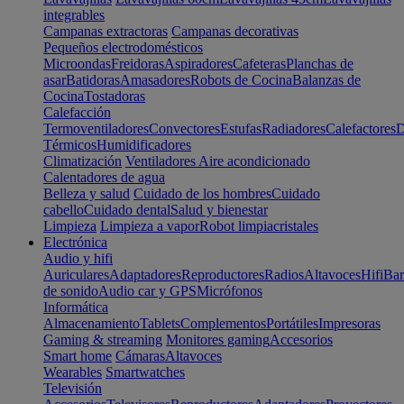
integrables
Campanas extractoras
Campanas decorativas
Pequeños electrodomésticos
Microondas
Freidoras
Aspiradores
Cafeteras
Planchas de
asar
Batidoras
Amasadores
Robots de Cocina
Balanzas de
Cocina
Tostadoras
Calefacción
Termoventiladores
Convectores
Estufas
Radiadores
Calefactores
D
Térmicos
Humidificadores
Climatización
Ventiladores
Aire acondicionado
Calentadores de agua
Belleza y salud
Cuidado de los hombres
Cuidado
cabello
Cuidado dental
Salud y bienestar
Limpieza
Limpieza a vapor
Robot limpiacristales
Electrónica
Audio y hifi
Auriculares
Adaptadores
Reproductores
Radios
Altavoces
Hifi
Bar
de sonido
Audio car y GPS
Micrófonos
Informática
Almacenamiento
Tablets
Complementos
Portátiles
Impresoras
Gaming & streaming
Monitores gaming
Accesorios
Smart home
Cámaras
Altavoces
Wearables
Smartwatches
Televisión