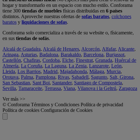
hogar y transformarlo en un espacio con mucho estilo. Conforama
tiene 300
tiendas de muebles
físicas distribuidas en
6 países
distintos. Aproveche nuestras ofertas de
sofas baratos
,
colchones
baratos
y
liquidaciones de sofas
.
Conforama solo comercializa a través de su website o, físicamente,
en sus
tiendas de sofás
.
Alcalá de Guadaíra
,
Alcalá de Henares
,
Alcorcón
,
Alfafar
,
Alicante
,
Arinaga
,
Asturias
,
Badalona
,
Barakaldo
,
Barcelona
,
Burjassot
,
Castellón
,
Chafiras
,
Cordoba
,
Elche
,
Finestrat
,
Granada
,
Huércal de
Almería
,
La Coruña
,
La Laguna
,
La Zenia
,
Lanzarote
,
León
,
Lleida
,
Los Barrios
,
Madrid
,
Majadahonda
,
Málaga
,
Murcia
,
Orotava
,
Palma
,
Pamplona
,
Rivas
,
Sabadell
,
Sagunto
,
Salt, Girona
,
San Sebastian
,
Sant Boi
,
Santander
,
Santiago de Compostela
,
Sevilla
,
Tamaraceite
,
Terrassa
,
Viana
,
Vilanova i la Geltrú
,
Zaragoza
Ver más >>
© Conforama
Términos y Condiciones
Política de privacidad
Política de cookies
Configuración de Cookies