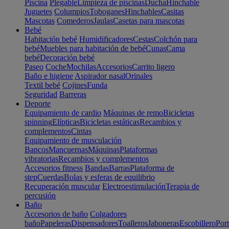
Piscina
Plegable
Limpieza de piscinas
Ducha
Hinchable
Juguetes
Columpios
Toboganes
Hinchables
Casitas
Mascotas
Comederos
Jaulas
Casetas para mascotas
Bebé
Habitación bebé
Humidificadores
Cestas
Colchón para
bebé
Muebles para habitación de bebé
Cunas
Cama
bebé
Decoración bebé
Paseo
Coche
Mochilas
Accesorios
Carrito ligero
Baño e higiene
Aspirador nasal
Orinales
Textil bebé
Cojines
Funda
Seguridad
Barreras
Deporte
Equipamiento de cardio
Máquinas de remo
Bicicletas
spinning
Elípticas
Bicicletas estáticas
Recambios y
complementos
Cintas
Equipamiento de musculación
Bancos
Mancuernas
Máquinas
Plataformas
vibratorias
Recambios y complementos
Accesorios fitness
Bandas
Barras
Plataforma de
step
Cuerdas
Bolas y esferas de equilibrio
Recuperación muscular
Electroestimulación
Terapia de
percusión
Baño
Accesorios de baño
Colgadores
baño
Papeleras
Dispensadores
Toalleros
Jaboneras
Escobillero
Port