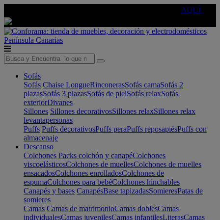
🔵Cambia tu electro con
-10% EXTRA
de descuento ☑️
AQUÍ
Península
Canarias
Sofás
Sofás
Chaise Longue
Rinconeras
Sofás cama
Sofás 2
plazas
Sofás 3 plazas
Sofás de piel
Sofás relax
Sofás
exterior
Divanes
Sillones
Sillones decorativos
Sillones relax
Sillones relax
levantapersonas
Puffs
Puffs decorativos
Puffs pera
Puffs reposapiés
Puffs con
almacenaje
Descanso
Colchones
Packs colchón y canapé
Colchones
viscoelásticos
Colchones de muelles
Colchones de muelles
ensacados
Colchones enrollados
Colchones de
espuma
Colchones para bebé
Colchones hinchables
Canapés y bases
Canapés
Base tapizadas
Somieres
Patas de
somieres
Camas
Camas de matrimonio
Camas dobles
Camas
individuales
Camas juveniles
Camas infantiles
Literas
Camas