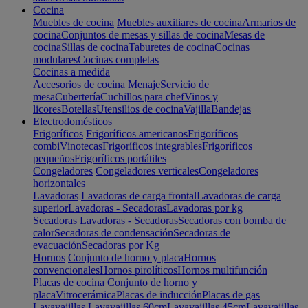
Cocina
Muebles de cocina
Muebles auxiliares de cocina
Armarios de
cocina
Conjuntos de mesas y sillas de cocina
Mesas de
cocina
Sillas de cocina
Taburetes de cocina
Cocinas
modulares
Cocinas completas
Cocinas a medida
Accesorios de cocina
Menaje
Servicio de
mesa
Cubertería
Cuchillos para chef
Vinos y
licores
Botellas
Utensilios de cocina
Vajilla
Bandejas
Electrodomésticos
Frigoríficos
Frigoríficos americanos
Frigoríficos
combi
Vinotecas
Frigoríficos integrables
Frigoríficos
pequeños
Frigoríficos portátiles
Congeladores
Congeladores verticales
Congeladores
horizontales
Lavadoras
Lavadoras de carga frontal
Lavadoras de carga
superior
Lavadoras - Secadoras
Lavadoras por kg
Secadoras
Lavadoras - Secadoras
Secadoras con bomba de
calor
Secadoras de condensación
Secadoras de
evacuación
Secadoras por Kg
Hornos
Conjunto de horno y placa
Hornos
convencionales
Hornos pirolíticos
Hornos multifunción
Placas de cocina
Conjunto de horno y
placa
Vitrocerámica
Placas de inducción
Placas de gas
Lavavajillas
Lavavajillas 60cm
Lavavajillas 45cm
Lavavajillas