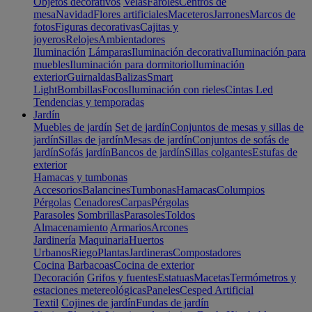
Objetos decorativos
Velas
Faroles
Centros de
mesa
Navidad
Flores artificiales
Maceteros
Jarrones
Marcos de
fotos
Figuras decorativas
Cajitas y
joyeros
Relojes
Ambientadores
Iluminación
Lámparas
Iluminación decorativa
Iluminación para
muebles
Iluminación para dormitorio
Iluminación
exterior
Guirnaldas
Balizas
Smart
Light
Bombillas
Focos
Iluminación con rieles
Cintas Led
Tendencias y temporadas
Jardín
Muebles de jardín
Set de jardín
Conjuntos de mesas y sillas de
jardín
Sillas de jardín
Mesas de jardín
Conjuntos de sofás de
jardín
Sofás jardín
Bancos de jardín
Sillas colgantes
Estufas de
exterior
Hamacas y tumbonas
Accesorios
Balancines
Tumbonas
Hamacas
Columpios
Pérgolas
Cenadores
Carpas
Pérgolas
Parasoles
Sombrillas
Parasoles
Toldos
Almacenamiento
Armarios
Arcones
Jardinería
Maquinaria
Huertos
Urbanos
Riego
Plantas
Jardineras
Compostadores
Cocina
Barbacoas
Cocina de exterior
Decoración
Grifos y fuentes
Estatuas
Macetas
Termómetros y
estaciones metereológicas
Paneles
Cesped Artificial
Textil
Cojines de jardín
Fundas de jardín