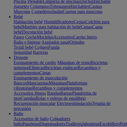
Piscina
Plegable
Limpieza de piscinas
Ducha
Hinchable
Juguetes
Columpios
Toboganes
Hinchables
Casitas
Mascotas
Comederos
Jaulas
Casetas para mascotas
Bebé
Habitación bebé
Humidificadores
Cestas
Colchón para
bebé
Muebles para habitación de bebé
Cunas
Cama
bebé
Decoración bebé
Paseo
Coche
Mochilas
Accesorios
Carrito ligero
Baño e higiene
Aspirador nasal
Orinales
Textil bebé
Cojines
Funda
Seguridad
Barreras
Deporte
Equipamiento de cardio
Máquinas de remo
Bicicletas
spinning
Elípticas
Bicicletas estáticas
Recambios y
complementos
Cintas
Equipamiento de musculación
Bancos
Mancuernas
Máquinas
Plataformas
vibratorias
Recambios y complementos
Accesorios fitness
Bandas
Barras
Plataforma de
step
Cuerdas
Bolas y esferas de equilibrio
Recuperación muscular
Electroestimulación
Terapia de
percusión
Baño
Accesorios de baño
Colgadores
baño
Papeleras
Dispensadores
Toalleros
Jaboneras
Escobillero
Port