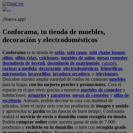
¡Nueva app!
Conforama, tu tienda de muebles,
decoración y electrodomésticos
Conforama
es tu tienda de
sofás
,
sofá cama
,
sofá chaise longue
,
sillón
,
sillón relax
,
colchones
,
muebles de salón
,
mesas comedor
,
dormitorio de juvenil
,
dormitorio de matrimonio
,
canapés
,
cocinas a medida
,
decoración
,
electrodomésticos
,
frigoríficos
,
microondas
,
lavavajillas
,
lavadora secadora
, y
televisiones
.
Descubre nuestra amplia variedad de estilos en cualquier
muebles
para tu hogar,
con los mejores precios y promociones
. Crea el
espacio en el que vives gracias a nuestros
muebles de comedor
y
habitaciones,
armarios
y
zapateros
,
mesas de comedor
y
sillas de
escritorio
. Además, podrás decorar tu casa con multitud de
artículos, tener el mejor ocio con los productos de
imagen y sonido
y aprovechar tu
jardín
en las épocas de buen tiempo. Conforama
realiza el
servicio de envío a domicilio como recogida en tienda.
Podrás
comprar online
entre nuestra gama de más de 7.000
productos y
recibirlo en tu domicilio
, o bien con
recogida gratis
en nuestras tiendas física.
No esperes más para crear o renovar tu