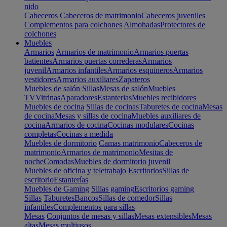
nido
Cabeceros
Cabeceros de matrimonio
Cabeceros juveniles
Complementos para colchones
Almohadas
Protectores de
colchones
Muebles
Armarios
Armarios de matrimonio
Armarios puertas
batientes
Armarios puertas correderas
Armarios
juvenil
Armarios infantiles
Armarios esquineros
Armarios
vestidores
Armarios auxiliares
Zapateros
Muebles de salón
Sillas
Mesas de salón
Muebles
TV
Vitrinas
Aparadores
Estanterias
Muebles recibidores
Muebles de cocina
Sillas de cocinas
Taburetes de cocina
Mesas
de cocina
Mesas y sillas de cocina
Muebles auxiliares de
cocina
Armarios de cocina
Cocinas modulares
Cocinas
completas
Cocinas a medida
Muebles de dormitorio
Camas matrimonio
Cabeceros de
matrimonio
Armarios de matrimonio
Mesitas de
noche
Comodas
Muebles de dormitorio juvenil
Muebles de oficina y teletrabajo
Escritorios
Sillas de
escritorio
Estanterías
Muebles de Gaming
Sillas gaming
Escritorios gaming
Sillas
Taburetes
Bancos
Sillas de comedor
Sillas
infantiles
Complementos para sillas
Mesas
Conjuntos de mesas y sillas
Mesas extensibles
Mesas
altas
Mesas multiusos