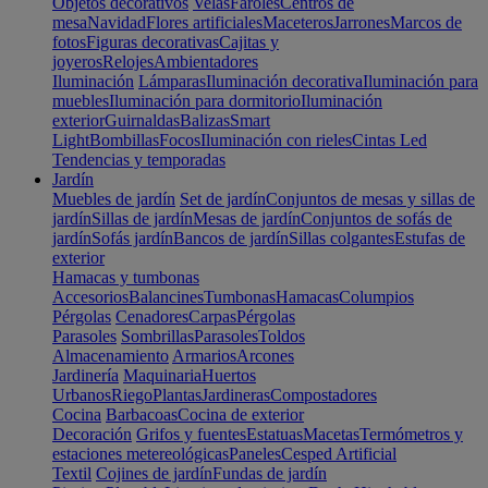
Objetos decorativos
Velas
Faroles
Centros de
mesa
Navidad
Flores artificiales
Maceteros
Jarrones
Marcos de
fotos
Figuras decorativas
Cajitas y
joyeros
Relojes
Ambientadores
Iluminación
Lámparas
Iluminación decorativa
Iluminación para
muebles
Iluminación para dormitorio
Iluminación
exterior
Guirnaldas
Balizas
Smart
Light
Bombillas
Focos
Iluminación con rieles
Cintas Led
Tendencias y temporadas
Jardín
Muebles de jardín
Set de jardín
Conjuntos de mesas y sillas de
jardín
Sillas de jardín
Mesas de jardín
Conjuntos de sofás de
jardín
Sofás jardín
Bancos de jardín
Sillas colgantes
Estufas de
exterior
Hamacas y tumbonas
Accesorios
Balancines
Tumbonas
Hamacas
Columpios
Pérgolas
Cenadores
Carpas
Pérgolas
Parasoles
Sombrillas
Parasoles
Toldos
Almacenamiento
Armarios
Arcones
Jardinería
Maquinaria
Huertos
Urbanos
Riego
Plantas
Jardineras
Compostadores
Cocina
Barbacoas
Cocina de exterior
Decoración
Grifos y fuentes
Estatuas
Macetas
Termómetros y
estaciones metereológicas
Paneles
Cesped Artificial
Textil
Cojines de jardín
Fundas de jardín