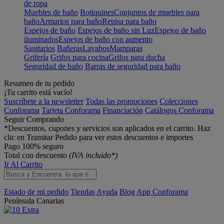
de ropa
Muebles de baño
Botiquines
Conjuntos de muebles para
baño
Armarios para baño
Repisa para baño
Espejos de baño
Espejos de baño sin Luz
Espejos de baño
iluminados
Espejos de baño con aumento
Sanitarios
Bañeras
Lavabos
Mamparas
Grifería
Grifos para cocina
Grifos para ducha
Seguridad de baño
Barras de seguridad para baño
Resumen de tu pedido
¡Tu carrito está vacío!
Suscríbete a la newsletter
Todas las promociones
Colecciones
Conforama
Tarjeta Conforama
Financiación
Catálogos Conforama
Seguir Comprando
*Descuentos, cupones y servicios son aplicados en el carrito. Haz
clic en Tramitar Pedido para ver estos descuentos e importes
Pago 100% seguro
Total con descuento
(IVA incluido*)
Ir Al Carrito
Estado de mi pedido
Tiendas
Ayuda
Blog
App Conforama
Península
Canarias