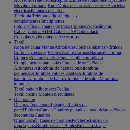
Accesorios
Televisores
Reproductores
Adaptadores
Proyectores
Movilidad urbana
Karts
Motos eléctricas
Accesorios
Bicicletas
eléctricas
Patinetes eléctricos
Telefonía
Teléfonos fijos
Gadgets y
complementos
Smartphones
Foto y vídeo
Cámaras de fotos
Trípodes
Videocámaras
Cables
Cables HDMI
Cables USB
Cables Jack
Consolas y videojuegos
Accesorios
Textil
Ropa de cama
Mantas
Almohadas
Colchas
Sábanas
Nórdicos
Cortinas y estores
Estores
Visillos
Cortinas
Barras de cortina
Cojines
Relleno
Exterior
Fundas
Cojín con relleno
Complementos para sofás
Fundas de sofás
Plaids
Alfombras
Alfombras de habitación
Alfombras
pequeñas
Alfombras antideslizantes
Alfombras de
exterior
Alfombras de baño
Alfombras de salón
Alfombras
infantiles
Textil baño
Albornoces
Toallas
Textil cocina
Manteles
Servilletas
Decoración
Decoración de pared
Espejos
Relojes de
pared
Tableros
Canvas
Cuadros pintados a mano
Marcos
Placas
decorativas
Cuadros
Organización
Cajas decorativas
Percheros
Burros de
ropa
Joyeros
Biombos
Cestas
Baúles
Revisteros
Cajas