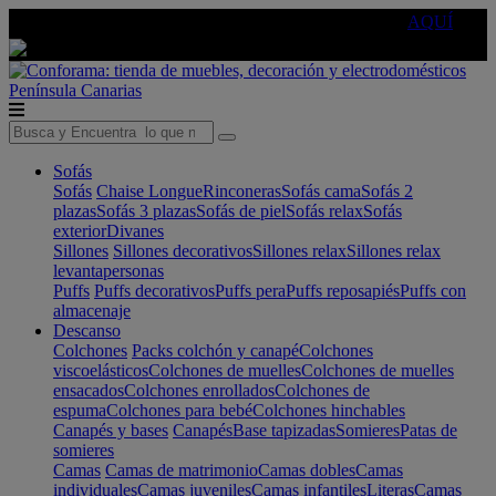
🔵Cambia tu electro con
-10% EXTRA
de descuento ☑️
AQUÍ
Península
Canarias
Sofás
Sofás
Chaise Longue
Rinconeras
Sofás cama
Sofás 2
plazas
Sofás 3 plazas
Sofás de piel
Sofás relax
Sofás
exterior
Divanes
Sillones
Sillones decorativos
Sillones relax
Sillones relax
levantapersonas
Puffs
Puffs decorativos
Puffs pera
Puffs reposapiés
Puffs con
almacenaje
Descanso
Colchones
Packs colchón y canapé
Colchones
viscoelásticos
Colchones de muelles
Colchones de muelles
ensacados
Colchones enrollados
Colchones de
espuma
Colchones para bebé
Colchones hinchables
Canapés y bases
Canapés
Base tapizadas
Somieres
Patas de
somieres
Camas
Camas de matrimonio
Camas dobles
Camas
individuales
Camas juveniles
Camas infantiles
Literas
Camas