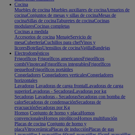
Cocina
Muebles de cocina
Muebles auxiliares de cocina
Armarios de
cocina
Conjuntos de mesas y sillas de cocina
Mesas de
cocina
Sillas de cocina
Taburetes de cocina
Cocinas
modulares
Cocinas completas
Cocinas a medida
Accesorios de cocina
Menaje
Servicio de
mesa
Cubertería
Cuchillos para chef
Vinos y
licores
Botellas
Utensilios de cocina
Vajilla
Bandejas
Electrodomésticos
Frigoríficos
Frigoríficos americanos
Frigoríficos
combi
Vinotecas
Frigoríficos integrables
Frigoríficos
pequeños
Frigoríficos portátiles
Congeladores
Congeladores verticales
Congeladores
horizontales
Lavadoras
Lavadoras de carga frontal
Lavadoras de carga
superior
Lavadoras - Secadoras
Lavadoras por kg
Secadoras
Lavadoras - Secadoras
Secadoras con bomba de
calor
Secadoras de condensación
Secadoras de
evacuación
Secadoras por Kg
Hornos
Conjunto de horno y placa
Hornos
convencionales
Hornos pirolíticos
Hornos multifunción
Placas de cocina
Conjunto de horno y
placa
Vitrocerámica
Placas de inducción
Placas de gas
Lavavajillas
Lavavajillas 60cm
Lavavajillas 45cm
Lavavajillas