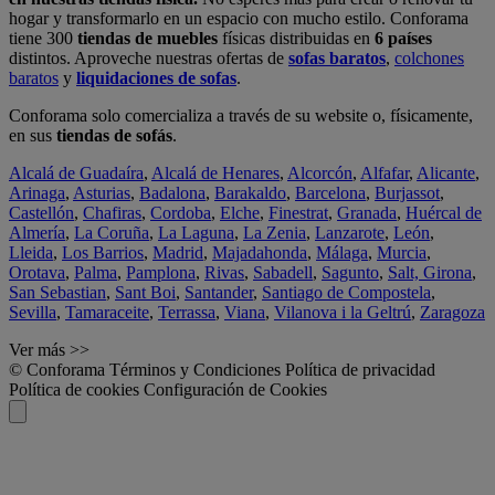
hogar y transformarlo en un espacio con mucho estilo. Conforama
tiene 300
tiendas de muebles
físicas distribuidas en
6 países
distintos. Aproveche nuestras ofertas de
sofas baratos
,
colchones
baratos
y
liquidaciones de sofas
.
Conforama solo comercializa a través de su website o, físicamente,
en sus
tiendas de sofás
.
Alcalá de Guadaíra
,
Alcalá de Henares
,
Alcorcón
,
Alfafar
,
Alicante
,
Arinaga
,
Asturias
,
Badalona
,
Barakaldo
,
Barcelona
,
Burjassot
,
Castellón
,
Chafiras
,
Cordoba
,
Elche
,
Finestrat
,
Granada
,
Huércal de
Almería
,
La Coruña
,
La Laguna
,
La Zenia
,
Lanzarote
,
León
,
Lleida
,
Los Barrios
,
Madrid
,
Majadahonda
,
Málaga
,
Murcia
,
Orotava
,
Palma
,
Pamplona
,
Rivas
,
Sabadell
,
Sagunto
,
Salt, Girona
,
San Sebastian
,
Sant Boi
,
Santander
,
Santiago de Compostela
,
Sevilla
,
Tamaraceite
,
Terrassa
,
Viana
,
Vilanova i la Geltrú
,
Zaragoza
Ver más >>
© Conforama
Términos y Condiciones
Política de privacidad
Política de cookies
Configuración de Cookies