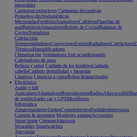
integrables
Campanas extractoras
Campanas decorativas
Pequeños electrodomésticos
Microondas
Freidoras
Aspiradores
Cafeteras
Planchas de
asar
Batidoras
Amasadores
Robots de Cocina
Balanzas de
Cocina
Tostadoras
Calefacción
Termoventiladores
Convectores
Estufas
Radiadores
Calefactores
D
Térmicos
Humidificadores
Climatización
Ventiladores
Aire acondicionado
Calentadores de agua
Belleza y salud
Cuidado de los hombres
Cuidado
cabello
Cuidado dental
Salud y bienestar
Limpieza
Limpieza a vapor
Robot limpiacristales
Electrónica
Audio y hifi
Auriculares
Adaptadores
Reproductores
Radios
Altavoces
Hifi
Bar
de sonido
Audio car y GPS
Micrófonos
Informática
Almacenamiento
Tablets
Complementos
Portátiles
Impresoras
Gaming & streaming
Monitores gaming
Accesorios
Smart home
Cámaras
Altavoces
Wearables
Smartwatches
Televisión