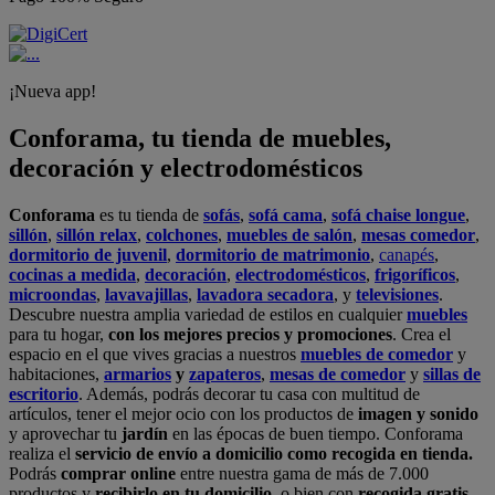
¡Nueva app!
Conforama, tu tienda de muebles,
decoración y electrodomésticos
Conforama
es tu tienda de
sofás
,
sofá cama
,
sofá chaise longue
,
sillón
,
sillón relax
,
colchones
,
muebles de salón
,
mesas comedor
,
dormitorio de juvenil
,
dormitorio de matrimonio
,
canapés
,
cocinas a medida
,
decoración
,
electrodomésticos
,
frigoríficos
,
microondas
,
lavavajillas
,
lavadora secadora
, y
televisiones
.
Descubre nuestra amplia variedad de estilos en cualquier
muebles
para tu hogar,
con los mejores precios y promociones
. Crea el
espacio en el que vives gracias a nuestros
muebles de comedor
y
habitaciones,
armarios
y
zapateros
,
mesas de comedor
y
sillas de
escritorio
. Además, podrás decorar tu casa con multitud de
artículos, tener el mejor ocio con los productos de
imagen y sonido
y aprovechar tu
jardín
en las épocas de buen tiempo. Conforama
realiza el
servicio de envío a domicilio como recogida en tienda.
Podrás
comprar online
entre nuestra gama de más de 7.000
productos y
recibirlo en tu domicilio
, o bien con
recogida gratis