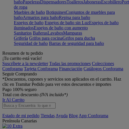
baño
Papeleras
Dispensadores
Toalleros
Jaboneras
Escobillero
Port
de ropa
Muebles de baño
Botiquines
Conjuntos de muebles para
baño
Armarios para baño
Repisa para baño
Espejos de baño
Espejos de baño sin Luz
Espejos de baño
iluminados
Espejos de baño con aumento
Sanitarios
Bañeras
Lavabos
Mamparas
Grifería
Grifos para cocina
Grifos para ducha
Seguridad de baño
Barras de seguridad para baño
Resumen de tu pedido
¡Tu carrito está vacío!
Suscríbete a la newsletter
Todas las promociones
Colecciones
Conforama
Tarjeta Conforama
Financiación
Catálogos Conforama
Seguir Comprando
*Descuentos, cupones y servicios son aplicados en el carrito. Haz
clic en Tramitar Pedido para ver estos descuentos e importes
Pago 100% seguro
Total con descuento
(IVA incluido*)
Ir Al Carrito
Estado de mi pedido
Tiendas
Ayuda
Blog
App Conforama
Península
Canarias