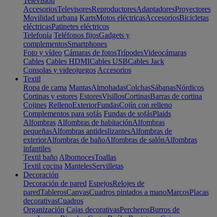
Televisión
Accesorios
Televisores
Reproductores
Adaptadores
Proyectores
Movilidad urbana
Karts
Motos eléctricas
Accesorios
Bicicletas
eléctricas
Patinetes eléctricos
Telefonía
Teléfonos fijos
Gadgets y
complementos
Smartphones
Foto y vídeo
Cámaras de fotos
Trípodes
Videocámaras
Cables
Cables HDMI
Cables USB
Cables Jack
Consolas y videojuegos
Accesorios
Textil
Ropa de cama
Mantas
Almohadas
Colchas
Sábanas
Nórdicos
Cortinas y estores
Estores
Visillos
Cortinas
Barras de cortina
Cojines
Relleno
Exterior
Fundas
Cojín con relleno
Complementos para sofás
Fundas de sofás
Plaids
Alfombras
Alfombras de habitación
Alfombras
pequeñas
Alfombras antideslizantes
Alfombras de
exterior
Alfombras de baño
Alfombras de salón
Alfombras
infantiles
Textil baño
Albornoces
Toallas
Textil cocina
Manteles
Servilletas
Decoración
Decoración de pared
Espejos
Relojes de
pared
Tableros
Canvas
Cuadros pintados a mano
Marcos
Placas
decorativas
Cuadros
Organización
Cajas decorativas
Percheros
Burros de