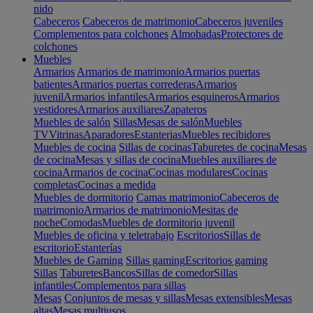
nido
Cabeceros
Cabeceros de matrimonio
Cabeceros juveniles
Complementos para colchones
Almohadas
Protectores de
colchones
Muebles
Armarios
Armarios de matrimonio
Armarios puertas
batientes
Armarios puertas correderas
Armarios
juvenil
Armarios infantiles
Armarios esquineros
Armarios
vestidores
Armarios auxiliares
Zapateros
Muebles de salón
Sillas
Mesas de salón
Muebles
TV
Vitrinas
Aparadores
Estanterias
Muebles recibidores
Muebles de cocina
Sillas de cocinas
Taburetes de cocina
Mesas
de cocina
Mesas y sillas de cocina
Muebles auxiliares de
cocina
Armarios de cocina
Cocinas modulares
Cocinas
completas
Cocinas a medida
Muebles de dormitorio
Camas matrimonio
Cabeceros de
matrimonio
Armarios de matrimonio
Mesitas de
noche
Comodas
Muebles de dormitorio juvenil
Muebles de oficina y teletrabajo
Escritorios
Sillas de
escritorio
Estanterías
Muebles de Gaming
Sillas gaming
Escritorios gaming
Sillas
Taburetes
Bancos
Sillas de comedor
Sillas
infantiles
Complementos para sillas
Mesas
Conjuntos de mesas y sillas
Mesas extensibles
Mesas
altas
Mesas multiusos