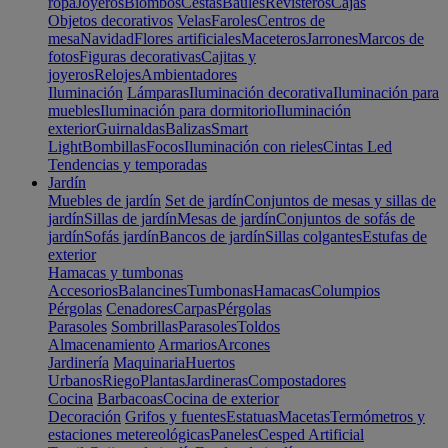
ropa
Joyeros
Biombos
Cestas
Baúles
Revisteros
Cajas
Objetos decorativos
Velas
Faroles
Centros de
mesa
Navidad
Flores artificiales
Maceteros
Jarrones
Marcos de
fotos
Figuras decorativas
Cajitas y
joyeros
Relojes
Ambientadores
Iluminación
Lámparas
Iluminación decorativa
Iluminación para
muebles
Iluminación para dormitorio
Iluminación
exterior
Guirnaldas
Balizas
Smart
Light
Bombillas
Focos
Iluminación con rieles
Cintas Led
Tendencias y temporadas
Jardín
Muebles de jardín
Set de jardín
Conjuntos de mesas y sillas de
jardín
Sillas de jardín
Mesas de jardín
Conjuntos de sofás de
jardín
Sofás jardín
Bancos de jardín
Sillas colgantes
Estufas de
exterior
Hamacas y tumbonas
Accesorios
Balancines
Tumbonas
Hamacas
Columpios
Pérgolas
Cenadores
Carpas
Pérgolas
Parasoles
Sombrillas
Parasoles
Toldos
Almacenamiento
Armarios
Arcones
Jardinería
Maquinaria
Huertos
Urbanos
Riego
Plantas
Jardineras
Compostadores
Cocina
Barbacoas
Cocina de exterior
Decoración
Grifos y fuentes
Estatuas
Macetas
Termómetros y
estaciones metereológicas
Paneles
Cesped Artificial