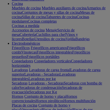
Cocina
Muebles de cocina
Muebles auxiliares de cocina
Armarios de
cocina
Conjuntos de mesas y sillas de cocina
Mesas de
cocina
Sillas de cocina
Taburetes de cocina
Cocinas
modulares
Cocinas completas
Cocinas a medida
Accesorios de cocina
Menaje
Servicio de
mesa
Cubertería
Cuchillos para chef
Vinos y
licores
Botellas
Utensilios de cocina
Vajilla
Bandejas
Electrodomésticos
Frigoríficos
Frigoríficos americanos
Frigoríficos
combi
Vinotecas
Frigoríficos integrables
Frigoríficos
pequeños
Frigoríficos portátiles
Congeladores
Congeladores verticales
Congeladores
horizontales
Lavadoras
Lavadoras de carga frontal
Lavadoras de carga
superior
Lavadoras - Secadoras
Lavadoras
integrables
Lavadoras por kg
Secadoras
Lavadoras - Secadoras
Secadoras con bomba de
calor
Secadoras de condensación
Secadoras de
evacuación
Secadoras por Kg
Hornos
Conjunto de horno y placa
Hornos
convencionales
Hornos pirolíticos
Hornos multifunción
Placas de cocina
Conjunto de horno y
placa
Vitrocerámica
Placas de inducción
Placas de gas