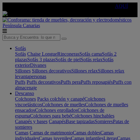
🔵Cambia tu electro con
-10% EXTRA
de descuento ☑️
AQUÍ
Península
Canarias
Sofás
Sofás
Chaise Longue
Rinconeras
Sofás cama
Sofás 2
plazas
Sofás 3 plazas
Sofás de piel
Sofás relax
Sofás
exterior
Divanes
Sillones
Sillones decorativos
Sillones relax
Sillones relax
levantapersonas
Puffs
Puffs decorativos
Puffs pera
Puffs reposapiés
Puffs con
almacenaje
Descanso
Colchones
Packs colchón y canapé
Colchones
viscoelásticos
Colchones de muelles
Colchones de muelles
ensacados
Colchones enrollados
Colchones de
espuma
Colchones para bebé
Colchones hinchables
Canapés y bases
Canapés
Base tapizadas
Somieres
Patas de
somieres
Camas
Camas de matrimonio
Camas dobles
Camas
individuales
Camas juveniles
Camas infantiles
Literas
Camas