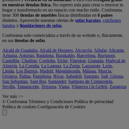
en nuestras tiendas física.
No esperes más para crear o renovar tu
hogar y transformarlo en un espacio con mucho estilo. Conforama
tiene 300
tiendas de muebles
físicas distribuidas en
6 países
distintos. Aproveche nuestras ofertas de
sofas baratos
,
colchones
baratos
y
liquidaciones de sofas
.
Conforama solo comercializa a través de su website o, físicamente,
en sus
tiendas de sofás
.
Alcalá de Guadaíra
,
Alcalá de Henares
,
Alcorcón
,
Alfafar
,
Alicante
,
Arinaga
,
Asturias
,
Badalona
,
Barakaldo
,
Barcelona
,
Burjassot
,
Castellón
,
Chafiras
,
Cordoba
,
Elche
,
Finestrat
,
Granada
,
Huércal de
Almería
,
La Coruña
,
La Laguna
,
La Zenia
,
Lanzarote
,
León
,
Lleida
,
Los Barrios
,
Madrid
,
Majadahonda
,
Málaga
,
Murcia
,
Orotava
,
Palma
,
Pamplona
,
Rivas
,
Sabadell
,
Sagunto
,
Salt, Girona
,
San Sebastian
,
Sant Boi
,
Santander
,
Santiago de Compostela
,
Sevilla
,
Tamaraceite
,
Terrassa
,
Viana
,
Vilanova i la Geltrú
,
Zaragoza
Ver más >>
© Conforama
Términos y Condiciones
Política de privacidad
Política de cookies
Configuración de Cookies