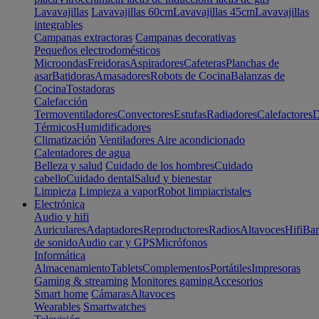
Lavavajillas
Lavavajillas 60cm
Lavavajillas 45cm
Lavavajillas
integrables
Campanas extractoras
Campanas decorativas
Pequeños electrodomésticos
Microondas
Freidoras
Aspiradores
Cafeteras
Planchas de
asar
Batidoras
Amasadores
Robots de Cocina
Balanzas de
Cocina
Tostadoras
Calefacción
Termoventiladores
Convectores
Estufas
Radiadores
Calefactores
D
Térmicos
Humidificadores
Climatización
Ventiladores
Aire acondicionado
Calentadores de agua
Belleza y salud
Cuidado de los hombres
Cuidado
cabello
Cuidado dental
Salud y bienestar
Limpieza
Limpieza a vapor
Robot limpiacristales
Electrónica
Audio y hifi
Auriculares
Adaptadores
Reproductores
Radios
Altavoces
Hifi
Bar
de sonido
Audio car y GPS
Micrófonos
Informática
Almacenamiento
Tablets
Complementos
Portátiles
Impresoras
Gaming & streaming
Monitores gaming
Accesorios
Smart home
Cámaras
Altavoces
Wearables
Smartwatches