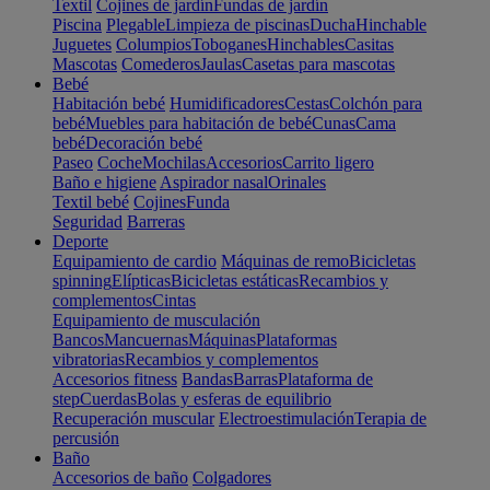
Textil
Cojines de jardín
Fundas de jardín
Piscina
Plegable
Limpieza de piscinas
Ducha
Hinchable
Juguetes
Columpios
Toboganes
Hinchables
Casitas
Mascotas
Comederos
Jaulas
Casetas para mascotas
Bebé
Habitación bebé
Humidificadores
Cestas
Colchón para
bebé
Muebles para habitación de bebé
Cunas
Cama
bebé
Decoración bebé
Paseo
Coche
Mochilas
Accesorios
Carrito ligero
Baño e higiene
Aspirador nasal
Orinales
Textil bebé
Cojines
Funda
Seguridad
Barreras
Deporte
Equipamiento de cardio
Máquinas de remo
Bicicletas
spinning
Elípticas
Bicicletas estáticas
Recambios y
complementos
Cintas
Equipamiento de musculación
Bancos
Mancuernas
Máquinas
Plataformas
vibratorias
Recambios y complementos
Accesorios fitness
Bandas
Barras
Plataforma de
step
Cuerdas
Bolas y esferas de equilibrio
Recuperación muscular
Electroestimulación
Terapia de
percusión
Baño
Accesorios de baño
Colgadores