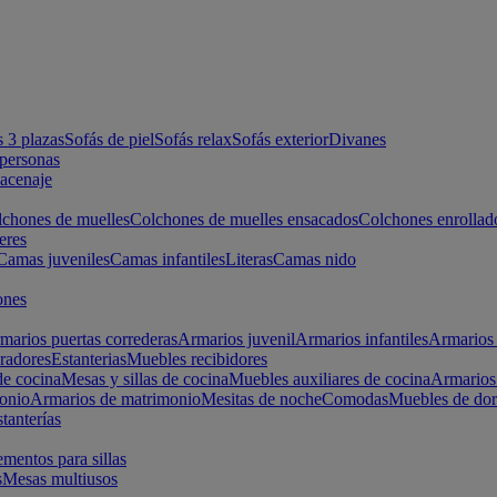
s 3 plazas
Sofás de piel
Sofás relax
Sofás exterior
Divanes
apersonas
macenaje
chones de muelles
Colchones de muelles ensacados
Colchones enrollad
eres
Camas juveniles
Camas infantiles
Literas
Camas nido
ones
marios puertas correderas
Armarios juvenil
Armarios infantiles
Armarios 
radores
Estanterias
Muebles recibidores
e cocina
Mesas y sillas de cocina
Muebles auxiliares de cocina
Armarios
onio
Armarios de matrimonio
Mesitas de noche
Comodas
Muebles de dor
tanterías
entos para sillas
s
Mesas multiusos