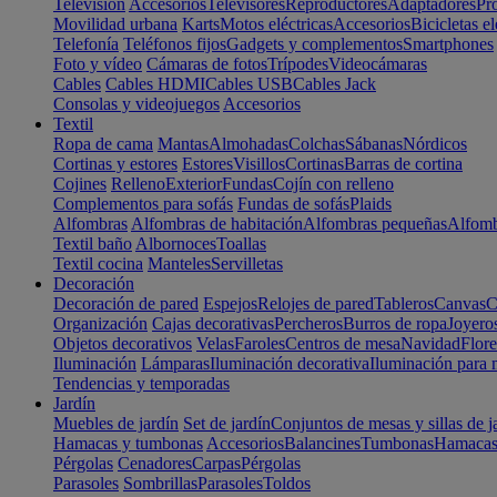
Televisión
Accesorios
Televisores
Reproductores
Adaptadores
Pr
Movilidad urbana
Karts
Motos eléctricas
Accesorios
Bicicletas el
Telefonía
Teléfonos fijos
Gadgets y complementos
Smartphones
Foto y vídeo
Cámaras de fotos
Trípodes
Videocámaras
Cables
Cables HDMI
Cables USB
Cables Jack
Consolas y videojuegos
Accesorios
Textil
Ropa de cama
Mantas
Almohadas
Colchas
Sábanas
Nórdicos
Cortinas y estores
Estores
Visillos
Cortinas
Barras de cortina
Cojines
Relleno
Exterior
Fundas
Cojín con relleno
Complementos para sofás
Fundas de sofás
Plaids
Alfombras
Alfombras de habitación
Alfombras pequeñas
Alfomb
Textil baño
Albornoces
Toallas
Textil cocina
Manteles
Servilletas
Decoración
Decoración de pared
Espejos
Relojes de pared
Tableros
Canvas
C
Organización
Cajas decorativas
Percheros
Burros de ropa
Joyero
Objetos decorativos
Velas
Faroles
Centros de mesa
Navidad
Flore
Iluminación
Lámparas
Iluminación decorativa
Iluminación para 
Tendencias y temporadas
Jardín
Muebles de jardín
Set de jardín
Conjuntos de mesas y sillas de j
Hamacas y tumbonas
Accesorios
Balancines
Tumbonas
Hamaca
Pérgolas
Cenadores
Carpas
Pérgolas
Parasoles
Sombrillas
Parasoles
Toldos