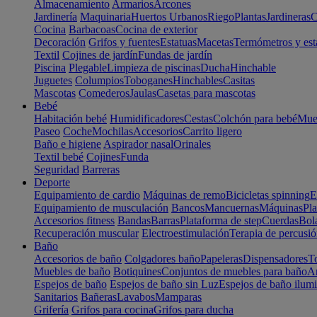
Almacenamiento
Armarios
Arcones
Jardinería
Maquinaria
Huertos Urbanos
Riego
Plantas
Jardineras
C
Cocina
Barbacoas
Cocina de exterior
Decoración
Grifos y fuentes
Estatuas
Macetas
Termómetros y est
Textil
Cojines de jardín
Fundas de jardín
Piscina
Plegable
Limpieza de piscinas
Ducha
Hinchable
Juguetes
Columpios
Toboganes
Hinchables
Casitas
Mascotas
Comederos
Jaulas
Casetas para mascotas
Bebé
Habitación bebé
Humidificadores
Cestas
Colchón para bebé
Mueb
Paseo
Coche
Mochilas
Accesorios
Carrito ligero
Baño e higiene
Aspirador nasal
Orinales
Textil bebé
Cojines
Funda
Seguridad
Barreras
Deporte
Equipamiento de cardio
Máquinas de remo
Bicicletas spinning
E
Equipamiento de musculación
Bancos
Mancuernas
Máquinas
Pla
Accesorios fitness
Bandas
Barras
Plataforma de step
Cuerdas
Bola
Recuperación muscular
Electroestimulación
Terapia de percusi
Baño
Accesorios de baño
Colgadores baño
Papeleras
Dispensadores
To
Muebles de baño
Botiquines
Conjuntos de muebles para baño
Ar
Espejos de baño
Espejos de baño sin Luz
Espejos de baño ilum
Sanitarios
Bañeras
Lavabos
Mamparas
Grifería
Grifos para cocina
Grifos para ducha