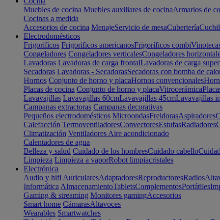
Cocina
Muebles de cocina
Muebles auxiliares de cocina
Armarios de co
Cocinas a medida
Accesorios de cocina
Menaje
Servicio de mesa
Cubertería
Cuchil
Electrodomésticos
Frigoríficos
Frigoríficos americanos
Frigoríficos combi
Vinoteca
Congeladores
Congeladores verticales
Congeladores horizontal
Lavadoras
Lavadoras de carga frontal
Lavadoras de carga super
Secadoras
Lavadoras - Secadoras
Secadoras con bomba de calo
Hornos
Conjunto de horno y placa
Hornos convencionales
Horno
Placas de cocina
Conjunto de horno y placa
Vitrocerámica
Placa
Lavavajillas
Lavavajillas 60cm
Lavavajillas 45cm
Lavavajillas i
Campanas extractoras
Campanas decorativas
Pequeños electrodomésticos
Microondas
Freidoras
Aspiradores
C
Calefacción
Termoventiladores
Convectores
Estufas
Radiadores
C
Climatización
Ventiladores
Aire acondicionado
Calentadores de agua
Belleza y salud
Cuidado de los hombres
Cuidado cabello
Cuidad
Limpieza
Limpieza a vapor
Robot limpiacristales
Electrónica
Audio y hifi
Auriculares
Adaptadores
Reproductores
Radios
Alta
Informática
Almacenamiento
Tablets
Complementos
Portátiles
Im
Gaming & streaming
Monitores gaming
Accesorios
Smart home
Cámaras
Altavoces
Wearables
Smartwatches