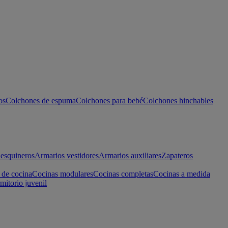
os
Colchones de espuma
Colchones para bebé
Colchones hinchables
esquineros
Armarios vestidores
Armarios auxiliares
Zapateros
 de cocina
Cocinas modulares
Cocinas completas
Cocinas a medida
mitorio juvenil