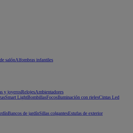
de salón
Alfombras infantiles
as y joyeros
Relojes
Ambientadores
zas
Smart Light
Bombillas
Focos
Iluminación con rieles
Cintas Led
ardín
Bancos de jardín
Sillas colgantes
Estufas de exterior