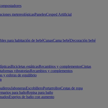
ompostadores
aciones metereológicas
Paneles
Cesped Artificial
les para habitación de bebé
Cunas
Cama bebé
Decoración bebé
lípticas
Bicicletas estáticas
Recambios y complementos
Cintas
taformas vibratorias
Recambios y complementos
s y esferas de equilibrio
ón
alleros
Jaboneras
Escobillero
Portarrollos
Cestas de ropa
marios para baño
Repisa para baño
inados
Espejos de baño con aumento