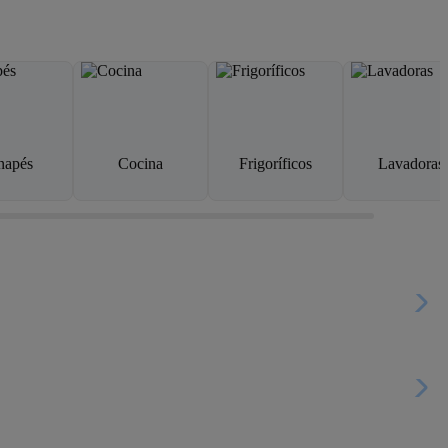
napés
Cocina
Frigoríficos
Lavadoras