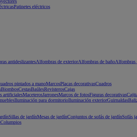
oyectores
éctricas
Patinetes eléctricos
ras antideslizantes
Alfombras de exterior
Alfombras de baño
Alfombras 
uadros pintados a mano
Marcos
Placas decorativas
Cuadros
s
Biombos
Cestas
Baúles
Revisteros
Cajas
s artificiales
Maceteros
Jarrones
Marcos de fotos
Figuras decorativas
Cajit
muebles
Iluminación para dormitorio
Iluminación exterior
Guirnaldas
Bali
ardín
Sillas de jardín
Mesas de jardín
Conjuntos de sofás de jardín
Sofás j
s
Columpios