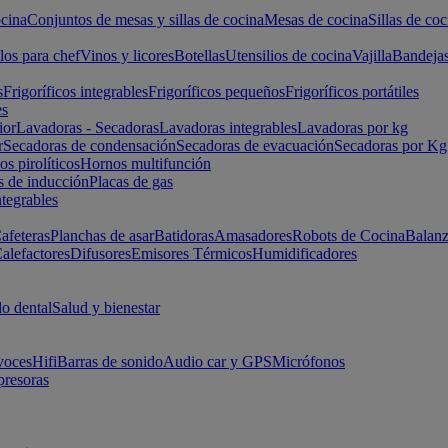
cina
Conjuntos de mesas y sillas de cocina
Mesas de cocina
Sillas de coc
los para chef
Vinos y licores
Botellas
Utensilios de cocina
Vajilla
Bandeja
s
Frigoríficos integrables
Frigoríficos pequeños
Frigoríficos portátiles
es
ior
Lavadoras - Secadoras
Lavadoras integrables
Lavadoras por kg
r
Secadoras de condensación
Secadoras de evacuación
Secadoras por Kg
s pirolíticos
Hornos multifunción
s de inducción
Placas de gas
ntegrables
afeteras
Planchas de asar
Batidoras
Amasadores
Robots de Cocina
Balanz
alefactores
Difusores
Emisores Térmicos
Humidificadores
o dental
Salud y bienestar
voces
Hifi
Barras de sonido
Audio car y GPS
Micrófonos
presoras