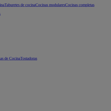
ina
Taburetes de cocina
Cocinas modulares
Cocinas completas
s
as de Cocina
Tostadoras