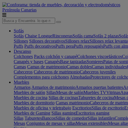
Península
Canarias
Sofás
Sofás
Chaise Longue
Rinconeras
Sofás cama
Sofás 2 plazas
Sofá
Sillones
Sillones decorativos
Sillones relax
Sillones relax levant
Puffs
Puffs decorativos
Puffs pera
Puffs reposapiés
Puffs con al
Descanso
Colchones
Packs colchón y canapé
Colchones viscoelásticos
Col
Canapés y bases
Canapés
Base tapizadas
Somieres
Patas de somi
Camas
Camas de matrimonio
Camas dobles
Camas individuales
Cabeceros
Cabeceros de matrimonio
Cabeceros juveniles
Complementos para colchones
Almohadas
Protectores de colch
Muebles
Armarios
Armarios de matrimonio
Armarios puertas batientes
Ar
Muebles de salón
Sillas
Mesas de salón
Muebles TV
Vitrinas
Apa
Muebles de cocina
Sillas de cocinas
Taburetes de cocina
Mesas d
Muebles de dormitorio
Camas matrimonio
Cabeceros de matrim
Muebles de oficina y teletrabajo
Escritorios
Sillas de escritorio
Es
Muebles de Gaming
Sillas gaming
Escritorios gaming
Sillas
Taburetes
Bancos
Sillas de comedor
Sillas infantiles
Complem
Mesas
Conjuntos de mesas y sillas
Mesas extensibles
Mesas alta