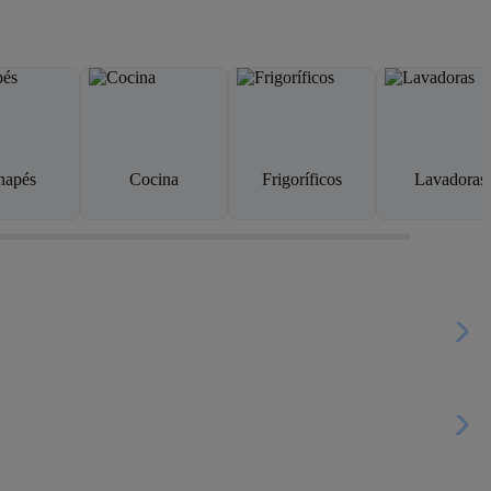
napés
Cocina
Frigoríficos
Lavadoras