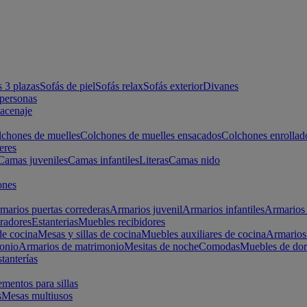
s 3 plazas
Sofás de piel
Sofás relax
Sofás exterior
Divanes
apersonas
macenaje
chones de muelles
Colchones de muelles ensacados
Colchones enrollad
eres
Camas juveniles
Camas infantiles
Literas
Camas nido
ones
marios puertas correderas
Armarios juvenil
Armarios infantiles
Armarios 
radores
Estanterias
Muebles recibidores
e cocina
Mesas y sillas de cocina
Muebles auxiliares de cocina
Armarios
onio
Armarios de matrimonio
Mesitas de noche
Comodas
Muebles de dor
tanterías
entos para sillas
s
Mesas multiusos