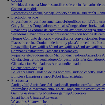
Cocina
Muebles de cocina
Muebles auxiliares de cocina
Armarios de co
Cocinas a medida
Accesorios de cocina
Menaje
Servicio de mesa
Cubertería
Cuchil
Electrodomésticos
Frigoríficos
Frigoríficos americanos
Frigoríficos combi
Vinoteca
Congeladores
Congeladores verticales
Congeladores horizontal
Lavadoras
Lavadoras de carga frontal
Lavadoras de carga super
Secadoras
Lavadoras - Secadoras
Secadoras con bomba de calo
Hornos
Conjunto de horno y placa
Hornos convencionales
Horno
Placas de cocina
Conjunto de horno y placa
Vitrocerámica
Placa
Lavavajillas
Lavavajillas 60cm
Lavavajillas 45cm
Lavavajillas i
Campanas extractoras
Campanas decorativas
Pequeños electrodomésticos
Microondas
Freidoras
Aspiradores
C
Calefacción
Termoventiladores
Convectores
Estufas
Radiadores
C
Climatización
Ventiladores
Aire acondicionado
Calentadores de agua
Belleza y salud
Cuidado de los hombres
Cuidado cabello
Cuidad
Limpieza
Limpieza a vapor
Robot limpiacristales
Electrónica
Audio y hifi
Auriculares
Adaptadores
Reproductores
Radios
Alta
Informática
Almacenamiento
Tablets
Complementos
Portátiles
Im
Gaming & streaming
Monitores gaming
Accesorios
Smart home
Cámaras
Altavoces
Wearables
Smartwatches