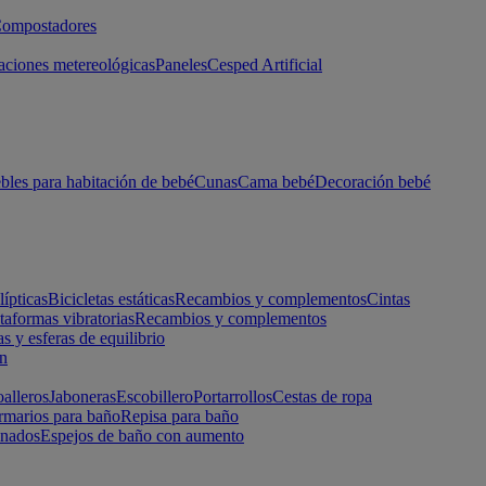
ompostadores
aciones metereológicas
Paneles
Cesped Artificial
les para habitación de bebé
Cunas
Cama bebé
Decoración bebé
lípticas
Bicicletas estáticas
Recambios y complementos
Cintas
taformas vibratorias
Recambios y complementos
s y esferas de equilibrio
ón
alleros
Jaboneras
Escobillero
Portarrollos
Cestas de ropa
marios para baño
Repisa para baño
inados
Espejos de baño con aumento