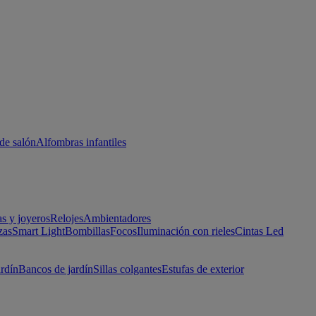
de salón
Alfombras infantiles
as y joyeros
Relojes
Ambientadores
zas
Smart Light
Bombillas
Focos
Iluminación con rieles
Cintas Led
ardín
Bancos de jardín
Sillas colgantes
Estufas de exterior