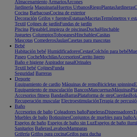
Almacenamiento
Armarios
Arcones
Jardinería
Maquinaria
Huertos Urbanos
Riego
Plantas
Jardineras
C
Cocina
Barbacoas
Cocina de exterior
Decoración
Grifos y fuentes
Estatuas
Macetas
Termómetros y est
Textil
Cojines de jardín
Fundas de jardín
Piscina
Plegable
Limpieza de piscinas
Ducha
Hinchable
Juguetes
Columpios
Toboganes
Hinchables
Casitas
Mascotas
Comederos
Jaulas
Casetas para mascotas
Bebé
Habitación bebé
Humidificadores
Cestas
Colchón para bebé
Mueb
Paseo
Coche
Mochilas
Accesorios
Carrito ligero
Baño e higiene
Aspirador nasal
Orinales
Textil bebé
Cojines
Funda
Seguridad
Barreras
Deporte
Equipamiento de cardio
Máquinas de remo
Bicicletas spinning
E
Equipamiento de musculación
Bancos
Mancuernas
Máquinas
Pla
Accesorios fitness
Bandas
Barras
Plataforma de step
Cuerdas
Bola
Recuperación muscular
Electroestimulación
Terapia de percusi
Baño
Accesorios de baño
Colgadores baño
Papeleras
Dispensadores
To
Muebles de baño
Botiquines
Conjuntos de muebles para baño
Ar
Espejos de baño
Espejos de baño sin Luz
Espejos de baño ilum
Sanitarios
Bañeras
Lavabos
Mamparas
Grifería
Grifos para cocina
Grifos para ducha