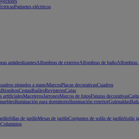
oyectores
éctricas
Patinetes eléctricos
ras antideslizantes
Alfombras de exterior
Alfombras de baño
Alfombras 
uadros pintados a mano
Marcos
Placas decorativas
Cuadros
s
Biombos
Cestas
Baúles
Revisteros
Cajas
s artificiales
Maceteros
Jarrones
Marcos de fotos
Figuras decorativas
Cajit
muebles
Iluminación para dormitorio
Iluminación exterior
Guirnaldas
Bali
ardín
Sillas de jardín
Mesas de jardín
Conjuntos de sofás de jardín
Sofás j
s
Columpios