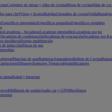
cina
Conjuntos de mesas y sillas de cocina
Mesas de cocina
Sillas de coc
los para chef
Vinos y licores
Botellas
Utensilios de cocina
Vajilla
Bandeja
s
Frigoríficos integrables
Frigoríficos pequeños
Frigoríficos portátiles
es
ior
Lavadoras - Secadoras
Lavadoras integrables
Lavadoras por kg
r
Secadoras de condensación
Secadoras de evacuación
Secadoras por Kg
s pirolíticos
Hornos multifunción
s de inducción
Placas de gas
ntegrables
afeteras
Planchas de asar
Batidoras
Amasadores
Robots de Cocina
Balanz
alefactores
Difusores
Emisores Térmicos
Humidificadores
o dental
Salud y bienestar
voces
Hifi
Barras de sonido
Audio car y GPS
Micrófonos
presoras