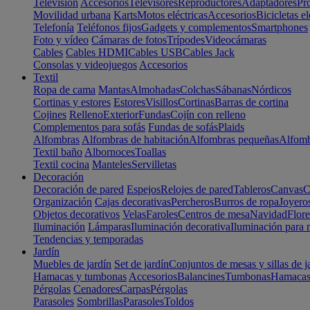
Televisión
Accesorios
Televisores
Reproductores
Adaptadores
Pr
Movilidad urbana
Karts
Motos eléctricas
Accesorios
Bicicletas el
Telefonía
Teléfonos fijos
Gadgets y complementos
Smartphones
Foto y vídeo
Cámaras de fotos
Trípodes
Videocámaras
Cables
Cables HDMI
Cables USB
Cables Jack
Consolas y videojuegos
Accesorios
Textil
Ropa de cama
Mantas
Almohadas
Colchas
Sábanas
Nórdicos
Cortinas y estores
Estores
Visillos
Cortinas
Barras de cortina
Cojines
Relleno
Exterior
Fundas
Cojín con relleno
Complementos para sofás
Fundas de sofás
Plaids
Alfombras
Alfombras de habitación
Alfombras pequeñas
Alfomb
Textil baño
Albornoces
Toallas
Textil cocina
Manteles
Servilletas
Decoración
Decoración de pared
Espejos
Relojes de pared
Tableros
Canvas
C
Organización
Cajas decorativas
Percheros
Burros de ropa
Joyero
Objetos decorativos
Velas
Faroles
Centros de mesa
Navidad
Flore
Iluminación
Lámparas
Iluminación decorativa
Iluminación para 
Tendencias y temporadas
Jardín
Muebles de jardín
Set de jardín
Conjuntos de mesas y sillas de j
Hamacas y tumbonas
Accesorios
Balancines
Tumbonas
Hamaca
Pérgolas
Cenadores
Carpas
Pérgolas
Parasoles
Sombrillas
Parasoles
Toldos