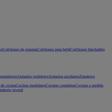
os
Colchones de espuma
Colchones para bebé
Colchones hinchables
esquineros
Armarios vestidores
Armarios auxiliares
Zapateros
 de cocina
Cocinas modulares
Cocinas completas
Cocinas a medida
mitorio juvenil