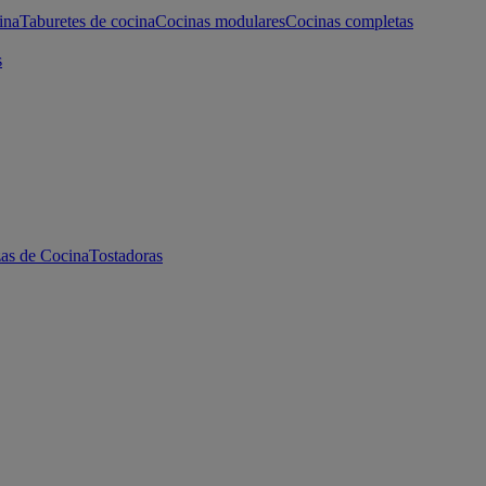
ina
Taburetes de cocina
Cocinas modulares
Cocinas completas
s
as de Cocina
Tostadoras