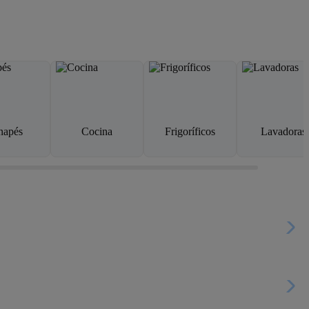
napés
Cocina
Frigoríficos
Lavadoras