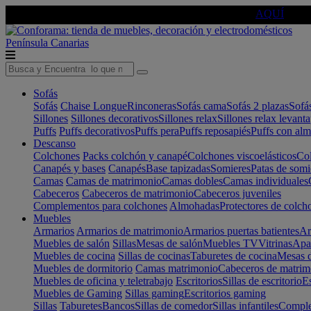
🔵Cambia tu electro con
-10% EXTRA
de descuento ☑️
AQUÍ
Península
Canarias
Sofás
Sofás
Chaise Longue
Rinconeras
Sofás cama
Sofás 2 plazas
Sofá
Sillones
Sillones decorativos
Sillones relax
Sillones relax levant
Puffs
Puffs decorativos
Puffs pera
Puffs reposapiés
Puffs con al
Descanso
Colchones
Packs colchón y canapé
Colchones viscoelásticos
Col
Canapés y bases
Canapés
Base tapizadas
Somieres
Patas de somi
Camas
Camas de matrimonio
Camas dobles
Camas individuales
Cabeceros
Cabeceros de matrimonio
Cabeceros juveniles
Complementos para colchones
Almohadas
Protectores de colch
Muebles
Armarios
Armarios de matrimonio
Armarios puertas batientes
Ar
Muebles de salón
Sillas
Mesas de salón
Muebles TV
Vitrinas
Apa
Muebles de cocina
Sillas de cocinas
Taburetes de cocina
Mesas d
Muebles de dormitorio
Camas matrimonio
Cabeceros de matrim
Muebles de oficina y teletrabajo
Escritorios
Sillas de escritorio
Es
Muebles de Gaming
Sillas gaming
Escritorios gaming
Sillas
Taburetes
Bancos
Sillas de comedor
Sillas infantiles
Complem