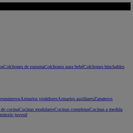
os
Colchones de espuma
Colchones para bebé
Colchones hinchables
esquineros
Armarios vestidores
Armarios auxiliares
Zapateros
 de cocina
Cocinas modulares
Cocinas completas
Cocinas a medida
mitorio juvenil