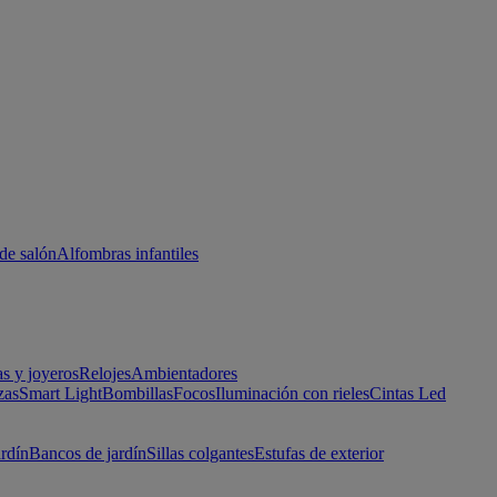
de salón
Alfombras infantiles
as y joyeros
Relojes
Ambientadores
zas
Smart Light
Bombillas
Focos
Iluminación con rieles
Cintas Led
ardín
Bancos de jardín
Sillas colgantes
Estufas de exterior