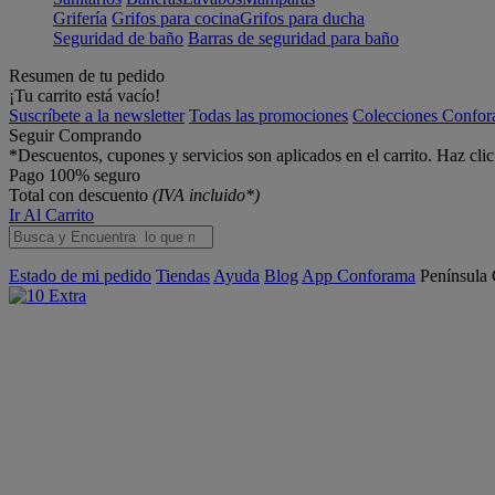
Grifería
Grifos para cocina
Grifos para ducha
Seguridad de baño
Barras de seguridad para baño
Resumen de tu pedido
¡Tu carrito está vacío!
Suscríbete a la newsletter
Todas las promociones
Colecciones Confo
Seguir Comprando
*Descuentos, cupones y servicios son aplicados en el carrito. Haz cli
Pago 100% seguro
Total con descuento
(IVA incluido*)
Ir Al Carrito
Estado de mi pedido
Tiendas
Ayuda
Blog
App Conforama
Península