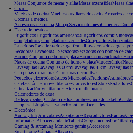
Mesas
Conjuntos de mesas y sillas
Mesas extensibles
Mesas alta
Cocina
Muebles de cocina
Muebles auxiliares de cocina
Armarios de co
Cocinas a medida
Accesorios de cocina
Menaje
Servicio de mesa
Cubertería
Cuchil
Electrodomésticos
Frigoríficos
Frigoríficos americanos
Frigoríficos combi
Vinoteca
Congeladores
Congeladores verticales
Congeladores horizontal
Lavadoras
Lavadoras de carga frontal
Lavadoras de carga super
Secadoras
Lavadoras - Secadoras
Secadoras con bomba de calo
Hornos
Conjunto de horno y placa
Hornos convencionales
Horno
Placas de cocina
Conjunto de horno y placa
Vitrocerámica
Placa
Lavavajillas
Lavavajillas 60cm
Lavavajillas 45cm
Lavavajillas i
Campanas extractoras
Campanas decorativas
Pequeños electrodomésticos
Microondas
Freidoras
Aspiradores
C
Calefacción
Termoventiladores
Convectores
Estufas
Radiadores
C
Climatización
Ventiladores
Aire acondicionado
Calentadores de agua
Belleza y salud
Cuidado de los hombres
Cuidado cabello
Cuidad
Limpieza
Limpieza a vapor
Robot limpiacristales
Electrónica
Audio y hifi
Auriculares
Adaptadores
Reproductores
Radios
Alta
Informática
Almacenamiento
Tablets
Complementos
Portátiles
Im
Gaming & streaming
Monitores gaming
Accesorios
Smart home
Cámaras
Altavoces