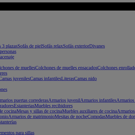
s 3 plazas
Sofás de piel
Sofás relax
Sofás exterior
Divanes
apersonas
macenaje
chones de muelles
Colchones de muelles ensacados
Colchones enrollad
eres
Camas juveniles
Camas infantiles
Literas
Camas nido
ones
marios puertas correderas
Armarios juvenil
Armarios infantiles
Armarios 
radores
Estanterias
Muebles recibidores
e cocina
Mesas y sillas de cocina
Muebles auxiliares de cocina
Armarios
onio
Armarios de matrimonio
Mesitas de noche
Comodas
Muebles de dor
tanterías
entos para sillas