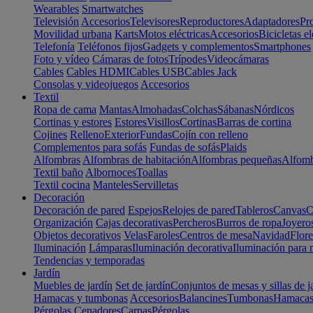
Wearables
Smartwatches
Televisión
Accesorios
Televisores
Reproductores
Adaptadores
Pr
Movilidad urbana
Karts
Motos eléctricas
Accesorios
Bicicletas el
Telefonía
Teléfonos fijos
Gadgets y complementos
Smartphones
Foto y vídeo
Cámaras de fotos
Trípodes
Videocámaras
Cables
Cables HDMI
Cables USB
Cables Jack
Consolas y videojuegos
Accesorios
Textil
Ropa de cama
Mantas
Almohadas
Colchas
Sábanas
Nórdicos
Cortinas y estores
Estores
Visillos
Cortinas
Barras de cortina
Cojines
Relleno
Exterior
Fundas
Cojín con relleno
Complementos para sofás
Fundas de sofás
Plaids
Alfombras
Alfombras de habitación
Alfombras pequeñas
Alfomb
Textil baño
Albornoces
Toallas
Textil cocina
Manteles
Servilletas
Decoración
Decoración de pared
Espejos
Relojes de pared
Tableros
Canvas
C
Organización
Cajas decorativas
Percheros
Burros de ropa
Joyero
Objetos decorativos
Velas
Faroles
Centros de mesa
Navidad
Flore
Iluminación
Lámparas
Iluminación decorativa
Iluminación para 
Tendencias y temporadas
Jardín
Muebles de jardín
Set de jardín
Conjuntos de mesas y sillas de j
Hamacas y tumbonas
Accesorios
Balancines
Tumbonas
Hamaca
Pérgolas
Cenadores
Carpas
Pérgolas