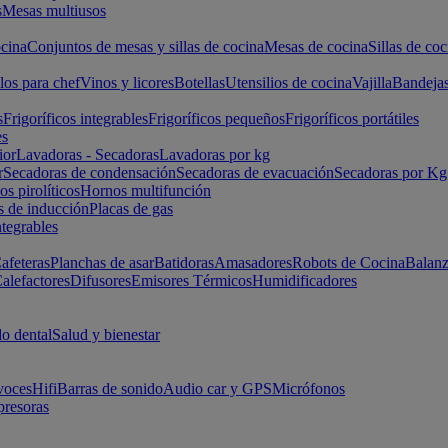
s
Mesas multiusos
cina
Conjuntos de mesas y sillas de cocina
Mesas de cocina
Sillas de coc
los para chef
Vinos y licores
Botellas
Utensilios de cocina
Vajilla
Bandeja
s
Frigoríficos integrables
Frigoríficos pequeños
Frigoríficos portátiles
es
ior
Lavadoras - Secadoras
Lavadoras por kg
r
Secadoras de condensación
Secadoras de evacuación
Secadoras por Kg
s pirolíticos
Hornos multifunción
s de inducción
Placas de gas
ntegrables
afeteras
Planchas de asar
Batidoras
Amasadores
Robots de Cocina
Balanz
alefactores
Difusores
Emisores Térmicos
Humidificadores
o dental
Salud y bienestar
voces
Hifi
Barras de sonido
Audio car y GPS
Micrófonos
presoras