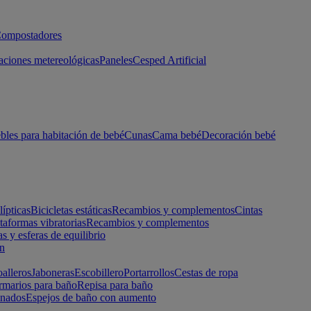
ompostadores
aciones metereológicas
Paneles
Cesped Artificial
les para habitación de bebé
Cunas
Cama bebé
Decoración bebé
lípticas
Bicicletas estáticas
Recambios y complementos
Cintas
taformas vibratorias
Recambios y complementos
s y esferas de equilibrio
ón
alleros
Jaboneras
Escobillero
Portarrollos
Cestas de ropa
marios para baño
Repisa para baño
inados
Espejos de baño con aumento