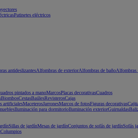
oyectores
éctricas
Patinetes eléctricos
ras antideslizantes
Alfombras de exterior
Alfombras de baño
Alfombras 
uadros pintados a mano
Marcos
Placas decorativas
Cuadros
s
Biombos
Cestas
Baúles
Revisteros
Cajas
s artificiales
Maceteros
Jarrones
Marcos de fotos
Figuras decorativas
Cajit
muebles
Iluminación para dormitorio
Iluminación exterior
Guirnaldas
Bali
ardín
Sillas de jardín
Mesas de jardín
Conjuntos de sofás de jardín
Sofás j
s
Columpios