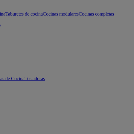
ina
Taburetes de cocina
Cocinas modulares
Cocinas completas
s
as de Cocina
Tostadoras