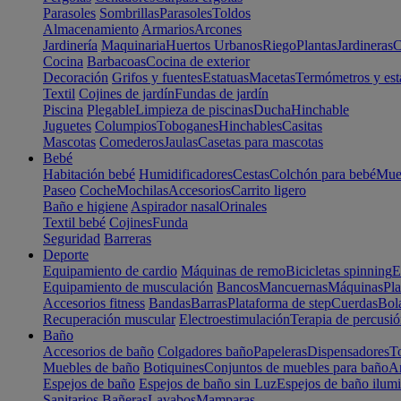
Parasoles
Sombrillas
Parasoles
Toldos
Almacenamiento
Armarios
Arcones
Jardinería
Maquinaria
Huertos Urbanos
Riego
Plantas
Jardineras
C
Cocina
Barbacoas
Cocina de exterior
Decoración
Grifos y fuentes
Estatuas
Macetas
Termómetros y est
Textil
Cojines de jardín
Fundas de jardín
Piscina
Plegable
Limpieza de piscinas
Ducha
Hinchable
Juguetes
Columpios
Toboganes
Hinchables
Casitas
Mascotas
Comederos
Jaulas
Casetas para mascotas
Bebé
Habitación bebé
Humidificadores
Cestas
Colchón para bebé
Mueb
Paseo
Coche
Mochilas
Accesorios
Carrito ligero
Baño e higiene
Aspirador nasal
Orinales
Textil bebé
Cojines
Funda
Seguridad
Barreras
Deporte
Equipamiento de cardio
Máquinas de remo
Bicicletas spinning
E
Equipamiento de musculación
Bancos
Mancuernas
Máquinas
Pla
Accesorios fitness
Bandas
Barras
Plataforma de step
Cuerdas
Bola
Recuperación muscular
Electroestimulación
Terapia de percusi
Baño
Accesorios de baño
Colgadores baño
Papeleras
Dispensadores
To
Muebles de baño
Botiquines
Conjuntos de muebles para baño
Ar
Espejos de baño
Espejos de baño sin Luz
Espejos de baño ilum
Sanitarios
Bañeras
Lavabos
Mamparas