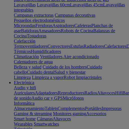
Lavavajillas
Lavavajillas 60cm
Lavavajillas 45cm
Lavavajillas
integrables
Campanas extractoras
Campanas decorativas
Pequeños electrodomésticos
Microondas
Freidoras
Aspiradores
Cafeteras
Planchas de
asar
Batidoras
Amasadores
Robots de Cocina
Balanzas de
Cocina
Tostadoras
Calefacción
Termoventiladores
Convectores
Estufas
Radiadores
Calefactores
D
Térmicos
Humidificadores
Climatización
Ventiladores
Aire acondicionado
Calentadores de agua
Belleza y salud
Cuidado de los hombres
Cuidado
cabello
Cuidado dental
Salud y bienestar
Limpieza
Limpieza a vapor
Robot limpiacristales
Electrónica
Audio y hifi
Auriculares
Adaptadores
Reproductores
Radios
Altavoces
Hifi
Bar
de sonido
Audio car y GPS
Micrófonos
Informática
Almacenamiento
Tablets
Complementos
Portátiles
Impresoras
Gaming & streaming
Monitores gaming
Accesorios
Smart home
Cámaras
Altavoces
Wearables
Smartwatches