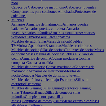
nido
Cabeceros
Cabeceros de matrimonio
Cabeceros juveniles
Complementos para colchones
Almohadas
Protectores de
colchones
Muebles
Armarios
Armarios de matrimonio
Armarios puertas
batientes
Armarios puertas correderas
Armarios
juvenil
Armarios infantiles
Armarios esquineros
Armarios
vestidores
Armarios auxiliares
Zapateros
Muebles de salón
Sillas
Mesas de salón
Muebles
TV
Vitrinas
Aparadores
Estanterias
Muebles recibidores
Muebles de cocina
Sillas de cocinas
Taburetes de cocina
Mesas
de cocina
Mesas y sillas de cocina
Muebles auxiliares de
cocina
Armarios de cocina
Cocinas modulares
Cocinas
completas
Cocinas a medida
Muebles de dormitorio
Camas matrimonio
Cabeceros de
matrimonio
Armarios de matrimonio
Mesitas de
noche
Comodas
Muebles de dormitorio juvenil
Muebles de oficina y teletrabajo
Escritorios
Sillas de
escritorio
Estanterías
Muebles de Gaming
Sillas gaming
Escritorios gaming
Sillas
Taburetes
Bancos
Sillas de comedor
Sillas
infantiles
Complementos para sillas
Mesas
Conjuntos de mesas y sillas
Mesas extensibles
Mesas
altas
Mesas multiusos