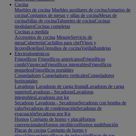
Cocina
Muebles de cocina
Muebles auxiliares de cocina
Armarios de
cocina
Conjuntos de mesas y sillas de cocina
Mesas de
cocina
Sillas de cocina
Taburetes de cocina
Cocinas
modulares
Cocinas completas
Cocinas a medida
Accesorios de cocina
Menaje
Servicio de
mesa
Cubertería
Cuchillos para chef
Vinos y
licores
Botellas
Utensilios de cocina
Vajilla
Bandejas
Electrodomésticos
Frigoríficos
Frigoríficos americanos
Frigoríficos
combi
Vinotecas
Frigoríficos integrables
Frigoríficos
pequeños
Frigoríficos portátiles
Congeladores
Congeladores verticales
Congeladores
horizontales
Lavadoras
Lavadoras de carga frontal
Lavadoras de carga
superior
Lavadoras - Secadoras
Lavadoras
integrables
Lavadoras por kg
Secadoras
Lavadoras - Secadoras
Secadoras con bomba de
calor
Secadoras de condensación
Secadoras de
evacuación
Secadoras por Kg
Hornos
Conjunto de horno y placa
Hornos
convencionales
Hornos pirolíticos
Hornos multifunción
Placas de cocina
Conjunto de horno y
placa
Vitrocerámica
Placas de inducción
Placas de gas