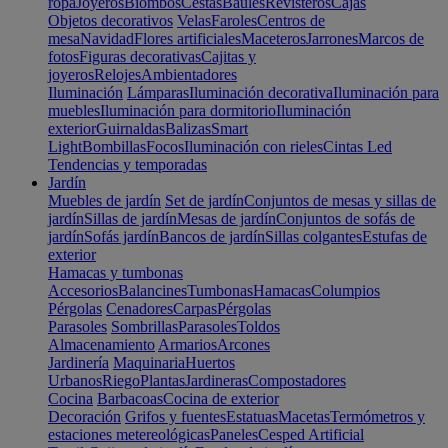
ropa
Joyeros
Biombos
Cestas
Baúles
Revisteros
Cajas
Objetos decorativos
Velas
Faroles
Centros de
mesa
Navidad
Flores artificiales
Maceteros
Jarrones
Marcos de
fotos
Figuras decorativas
Cajitas y
joyeros
Relojes
Ambientadores
Iluminación
Lámparas
Iluminación decorativa
Iluminación para
muebles
Iluminación para dormitorio
Iluminación
exterior
Guirnaldas
Balizas
Smart
Light
Bombillas
Focos
Iluminación con rieles
Cintas Led
Tendencias y temporadas
Jardín
Muebles de jardín
Set de jardín
Conjuntos de mesas y sillas de
jardín
Sillas de jardín
Mesas de jardín
Conjuntos de sofás de
jardín
Sofás jardín
Bancos de jardín
Sillas colgantes
Estufas de
exterior
Hamacas y tumbonas
Accesorios
Balancines
Tumbonas
Hamacas
Columpios
Pérgolas
Cenadores
Carpas
Pérgolas
Parasoles
Sombrillas
Parasoles
Toldos
Almacenamiento
Armarios
Arcones
Jardinería
Maquinaria
Huertos
Urbanos
Riego
Plantas
Jardineras
Compostadores
Cocina
Barbacoas
Cocina de exterior
Decoración
Grifos y fuentes
Estatuas
Macetas
Termómetros y
estaciones metereológicas
Paneles
Cesped Artificial