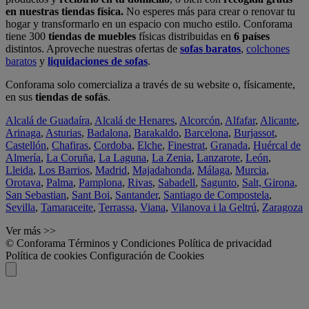
en nuestras tiendas física.
No esperes más para crear o renovar tu
hogar y transformarlo en un espacio con mucho estilo. Conforama
tiene 300
tiendas de muebles
físicas distribuidas en
6 países
distintos. Aproveche nuestras ofertas de
sofas baratos
,
colchones
baratos
y
liquidaciones de sofas
.
Conforama solo comercializa a través de su website o, físicamente,
en sus
tiendas de sofás
.
Alcalá de Guadaíra
,
Alcalá de Henares
,
Alcorcón
,
Alfafar
,
Alicante
,
Arinaga
,
Asturias
,
Badalona
,
Barakaldo
,
Barcelona
,
Burjassot
,
Castellón
,
Chafiras
,
Cordoba
,
Elche
,
Finestrat
,
Granada
,
Huércal de
Almería
,
La Coruña
,
La Laguna
,
La Zenia
,
Lanzarote
,
León
,
Lleida
,
Los Barrios
,
Madrid
,
Majadahonda
,
Málaga
,
Murcia
,
Orotava
,
Palma
,
Pamplona
,
Rivas
,
Sabadell
,
Sagunto
,
Salt, Girona
,
San Sebastian
,
Sant Boi
,
Santander
,
Santiago de Compostela
,
Sevilla
,
Tamaraceite
,
Terrassa
,
Viana
,
Vilanova i la Geltrú
,
Zaragoza
Ver más >>
© Conforama
Términos y Condiciones
Política de privacidad
Política de cookies
Configuración de Cookies