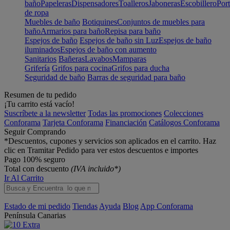
baño
Papeleras
Dispensadores
Toalleros
Jaboneras
Escobillero
Port
de ropa
Muebles de baño
Botiquines
Conjuntos de muebles para
baño
Armarios para baño
Repisa para baño
Espejos de baño
Espejos de baño sin Luz
Espejos de baño
iluminados
Espejos de baño con aumento
Sanitarios
Bañeras
Lavabos
Mamparas
Grifería
Grifos para cocina
Grifos para ducha
Seguridad de baño
Barras de seguridad para baño
Resumen de tu pedido
¡Tu carrito está vacío!
Suscríbete a la newsletter
Todas las promociones
Colecciones
Conforama
Tarjeta Conforama
Financiación
Catálogos Conforama
Seguir Comprando
*Descuentos, cupones y servicios son aplicados en el carrito. Haz
clic en Tramitar Pedido para ver estos descuentos e importes
Pago 100% seguro
Total con descuento
(IVA incluido*)
Ir Al Carrito
Estado de mi pedido
Tiendas
Ayuda
Blog
App Conforama
Península
Canarias