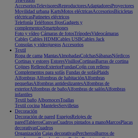
Televisión
Accesorios
Televisores
Reproductores
Adaptadores
Proyectores
Movilidad urbana
Karts
Motos eléctricas
Accesorios
Bicicletas
eléctricas
Patinetes eléctricos
Telefonía
Teléfonos fijos
Gadgets y
complementos
Smartphones
Foto y vídeo
Cámaras de fotos
Trípodes
Videocámaras
Cables
Cables HDMI
Cables USB
Cables Jack
Consolas y videojuegos
Accesorios
Textil
Ropa de cama
Mantas
Almohadas
Colchas
Sábanas
Nórdicos
Cortinas y estores
Estores
Visillos
Cortinas
Barras de cortina
Cojines
Relleno
Exterior
Fundas
Cojín con relleno
Complementos para sofás
Fundas de sofás
Plaids
Alfombras
Alfombras de habitación
Alfombras
pequeñas
Alfombras antideslizantes
Alfombras de
exterior
Alfombras de baño
Alfombras de salón
Alfombras
infantiles
Textil baño
Albornoces
Toallas
Textil cocina
Manteles
Servilletas
Decoración
Decoración de pared
Espejos
Relojes de
pared
Tableros
Canvas
Cuadros pintados a mano
Marcos
Placas
decorativas
Cuadros
Organización
Cajas decorativas
Percheros
Burros de