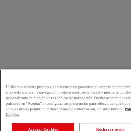
Utilizamos cookies propias y de terceros para garantizar el correcto funcionami
sitio web, analizar la navegación, mejorar nuestros servicios y mostrarte public
personalizada en función de tus hábitos de navegación. Puedes aceptar todas la
pulsando en “Aceptar”, o configurar tus preferencias para seleccionar qué tipos
cookies deseas permitir o rechazar. Para más información, consulta nuestra
Pol
Cookies
Aceptar Cookies
Rechazar todas