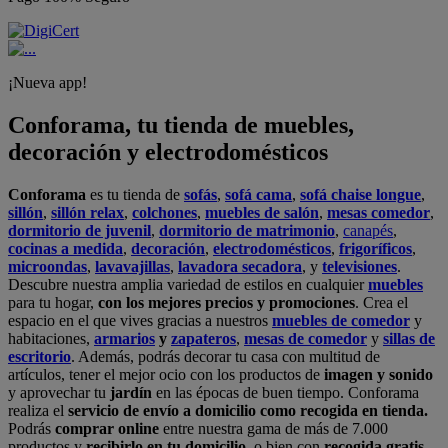
¡Nueva app!
Conforama, tu tienda de muebles,
decoración y electrodomésticos
Conforama
es tu tienda de
sofás
,
sofá cama
,
sofá chaise longue
,
sillón
,
sillón relax
,
colchones
,
muebles de salón
,
mesas comedor
,
dormitorio de juvenil
,
dormitorio de matrimonio
,
canapés
,
cocinas a medida
,
decoración
,
electrodomésticos
,
frigoríficos
,
microondas
,
lavavajillas
,
lavadora secadora
, y
televisiones
.
Descubre nuestra amplia variedad de estilos en cualquier
muebles
para tu hogar,
con los mejores precios y promociones
. Crea el
espacio en el que vives gracias a nuestros
muebles de comedor
y
habitaciones,
armarios
y
zapateros
,
mesas de comedor
y
sillas de
escritorio
. Además, podrás decorar tu casa con multitud de
artículos, tener el mejor ocio con los productos de
imagen y sonido
y aprovechar tu
jardín
en las épocas de buen tiempo. Conforama
realiza el
servicio de envío a domicilio como recogida en tienda.
Podrás
comprar online
entre nuestra gama de más de 7.000
productos y
recibirlo en tu domicilio
, o bien con
recogida gratis