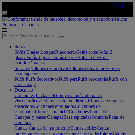
🔵Cambia tu electro con
-10% EXTRA
de descuento ☑️
AQUÍ
Península
Canarias
Sofás
Sofás
Chaise Longue
Rinconeras
Sofás cama
Sofás 2
plazas
Sofás 3 plazas
Sofás de piel
Sofás relax
Sofás
exterior
Divanes
Sillones
Sillones decorativos
Sillones relax
Sillones relax
levantapersonas
Puffs
Puffs decorativos
Puffs pera
Puffs reposapiés
Puffs con
almacenaje
Descanso
Colchones
Packs colchón y canapé
Colchones
viscoelásticos
Colchones de muelles
Colchones de muelles
ensacados
Colchones enrollados
Colchones de
espuma
Colchones para bebé
Colchones hinchables
Canapés y bases
Canapés
Base tapizadas
Somieres
Patas de
somieres
Camas
Camas de matrimonio
Camas dobles
Camas
individuales
Camas juveniles
Camas infantiles
Literas
Camas