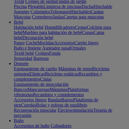
Textil
Cojines de jardín
Fundas de jardín
Piscina
Plegable
Limpieza de piscinas
Ducha
Hinchable
Juguetes
Columpios
Toboganes
Hinchables
Casitas
Mascotas
Comederos
Jaulas
Casetas para mascotas
Bebé
Habitación bebé
Humidificadores
Cestas
Colchón para
bebé
Muebles para habitación de bebé
Cunas
Cama
bebé
Decoración bebé
Paseo
Coche
Mochilas
Accesorios
Carrito ligero
Baño e higiene
Aspirador nasal
Orinales
Textil bebé
Cojines
Funda
Seguridad
Barreras
Deporte
Equipamiento de cardio
Máquinas de remo
Bicicletas
spinning
Elípticas
Bicicletas estáticas
Recambios y
complementos
Cintas
Equipamiento de musculación
Bancos
Mancuernas
Máquinas
Plataformas
vibratorias
Recambios y complementos
Accesorios fitness
Bandas
Barras
Plataforma de
step
Cuerdas
Bolas y esferas de equilibrio
Recuperación muscular
Electroestimulación
Terapia de
percusión
Baño
Accesorios de baño
Colgadores