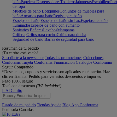
baño
Papeleras
Dispensadores
Toalleros
Jaboneras
Escobillero
Port
de ropa
Muebles de baño
Botiquines
Conjuntos de muebles para
baño
Armarios para baño
Repisa para baño
Espejos de baño
Espejos de baño sin Luz
Espejos de baño
iluminados
Espejos de baño con aumento
Sanitarios
Bañeras
Lavabos
Mamparas
Grifería
Grifos para cocina
Grifos para ducha
Seguridad de baño
Barras de seguridad para baño
Resumen de tu pedido
¡Tu carrito está vacío!
Suscríbete a la newsletter
Todas las promociones
Colecciones
Conforama
Tarjeta Conforama
Financiación
Catálogos Conforama
Seguir Comprando
*Descuentos, cupones y servicios son aplicados en el carrito. Haz
clic en Tramitar Pedido para ver estos descuentos e importes
Pago 100% seguro
Total con descuento
(IVA incluido*)
Ir Al Carrito
Estado de mi pedido
Tiendas
Ayuda
Blog
App Conforama
Península
Canarias