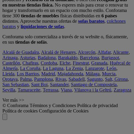
en nuestras tiendas física.
No esperes más para crear o renovar tu
hogar y transformarlo en un espacio con mucho estilo. Conforama
tiene 300
tiendas de muebles
físicas distribuidas en
6 países
distintos. Aproveche nuestras ofertas de
sofas baratos
,
colchones
baratos
y
liquidaciones de sofas
.
Conforama solo comercializa a través de su website o, físicamente,
en sus
tiendas de sofás
.
Alcalá de Guadaíra
,
Alcalá de Henares
,
Alcorcón
,
Alfafar
,
Alicante
,
Arinaga
,
Asturias
,
Badalona
,
Barakaldo
,
Barcelona
,
Burjassot
,
Castellón
,
Chafiras
,
Cordoba
,
Elche
,
Finestrat
,
Granada
,
Huércal de
Almería
,
La Coruña
,
La Laguna
,
La Zenia
,
Lanzarote
,
León
,
Lleida
,
Los Barrios
,
Madrid
,
Majadahonda
,
Málaga
,
Murcia
,
Orotava
,
Palma
,
Pamplona
,
Rivas
,
Sabadell
,
Sagunto
,
Salt, Girona
,
San Sebastian
,
Sant Boi
,
Santander
,
Santiago de Compostela
,
Sevilla
,
Tamaraceite
,
Terrassa
,
Viana
,
Vilanova i la Geltrú
,
Zaragoza
Ver más >>
© Conforama
Términos y Condiciones
Política de privacidad
Política de cookies
Configuración de Cookies