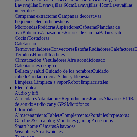
Lavavajillas
Lavavajillas 60cm
Lavavajillas 45cm
Lavavajillas
integrables
Campanas extractoras
Campanas decorativas
Pequeños electrodomésticos
Microondas
Freidoras
Aspiradores
Cafeteras
Planchas de
asar
Batidoras
Amasadores
Robots de Cocina
Balanzas de
Cocina
Tostadoras
Calefacción
Termoventiladores
Convectores
Estufas
Radiadores
Calefactores
D
Térmicos
Humidificadores
Climatización
Ventiladores
Aire acondicionado
Calentadores de agua
Belleza y salud
Cuidado de los hombres
Cuidado
cabello
Cuidado dental
Salud y bienestar
Limpieza
Limpieza a vapor
Robot limpiacristales
Electrónica
Audio y hifi
Auriculares
Adaptadores
Reproductores
Radios
Altavoces
Hifi
Bar
de sonido
Audio car y GPS
Micrófonos
Informática
Almacenamiento
Tablets
Complementos
Portátiles
Impresoras
Gaming & streaming
Monitores gaming
Accesorios
Smart home
Cámaras
Altavoces
Wearables
Smartwatches