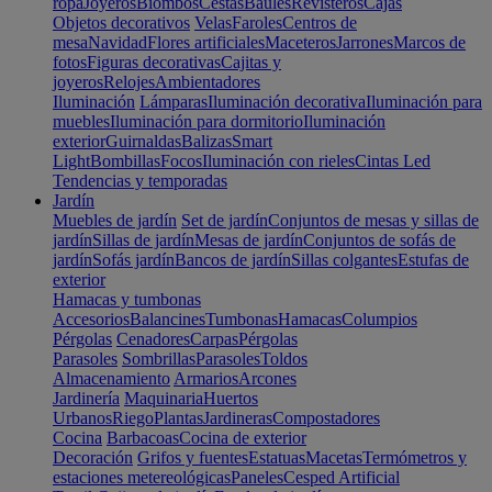
ropa
Joyeros
Biombos
Cestas
Baúles
Revisteros
Cajas
Objetos decorativos
Velas
Faroles
Centros de
mesa
Navidad
Flores artificiales
Maceteros
Jarrones
Marcos de
fotos
Figuras decorativas
Cajitas y
joyeros
Relojes
Ambientadores
Iluminación
Lámparas
Iluminación decorativa
Iluminación para
muebles
Iluminación para dormitorio
Iluminación
exterior
Guirnaldas
Balizas
Smart
Light
Bombillas
Focos
Iluminación con rieles
Cintas Led
Tendencias y temporadas
Jardín
Muebles de jardín
Set de jardín
Conjuntos de mesas y sillas de
jardín
Sillas de jardín
Mesas de jardín
Conjuntos de sofás de
jardín
Sofás jardín
Bancos de jardín
Sillas colgantes
Estufas de
exterior
Hamacas y tumbonas
Accesorios
Balancines
Tumbonas
Hamacas
Columpios
Pérgolas
Cenadores
Carpas
Pérgolas
Parasoles
Sombrillas
Parasoles
Toldos
Almacenamiento
Armarios
Arcones
Jardinería
Maquinaria
Huertos
Urbanos
Riego
Plantas
Jardineras
Compostadores
Cocina
Barbacoas
Cocina de exterior
Decoración
Grifos y fuentes
Estatuas
Macetas
Termómetros y
estaciones metereológicas
Paneles
Cesped Artificial