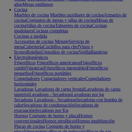
altas
Mesas multiusos
Cocina
Muebles de cocina
Muebles auxiliares de cocina
Armarios de
cocina
Conjuntos de mesas y sillas de cocina
Mesas de
cocina
Sillas de cocina
Taburetes de cocina
Cocinas
modulares
Cocinas completas
Cocinas a medida
Accesorios de cocina
Menaje
Servicio de
mesa
Cubertería
Cuchillos para chef
Vinos y
licores
Botellas
Utensilios de cocina
Vajilla
Bandejas
Electrodomésticos
Frigoríficos
Frigoríficos americanos
Frigoríficos
combi
Vinotecas
Frigoríficos integrables
Frigoríficos
pequeños
Frigoríficos portátiles
Congeladores
Congeladores verticales
Congeladores
horizontales
Lavadoras
Lavadoras de carga frontal
Lavadoras de carga
superior
Lavadoras - Secadoras
Lavadoras por kg
Secadoras
Lavadoras - Secadoras
Secadoras con bomba de
calor
Secadoras de condensación
Secadoras de
evacuación
Secadoras por Kg
Hornos
Conjunto de horno y placa
Hornos
convencionales
Hornos pirolíticos
Hornos multifunción
Placas de cocina
Conjunto de horno y
placa
Vitrocerámica
Placas de inducción
Placas de gas