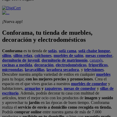
¡Nueva app!
Conforama, tu tienda de muebles,
decoración y electrodomésticos
Conforama
es tu tienda de
sofás
,
sofá cama
,
sofá chaise longue
,
sillón
,
sillón relax
,
colchones
,
muebles de salón
,
mesas comedor
,
dormitorio de juvenil
,
dormitorio de matrimonio
,
canapés
,
cocinas a medida
,
decoración
,
electrodomésticos
,
frigoríficos
,
microondas
,
lavavajillas
,
lavadora secadora
, y
televisiones
.
Descubre nuestra amplia variedad de estilos en cualquier
muebles
para tu hogar,
con los mejores precios y promociones
. Crea el
espacio en el que vives gracias a nuestros
muebles de comedor
y
habitaciones,
armarios
y
zapateros
,
mesas de comedor
y
sillas de
escritorio
. Además, podrás decorar tu casa con multitud de
artículos, tener el mejor ocio con los productos de
imagen y sonido
y aprovechar tu
jardín
en las épocas de buen tiempo. Conforama
realiza el
servicio de envío a domicilio como recogida en tienda.
Podrás
comprar online
entre nuestra gama de más de 7.000
productos y
recibirlo en tu domicilio
, o bien con
recogida gratis