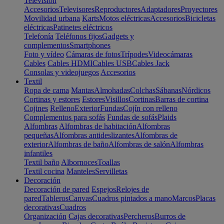
Televisión
Accesorios
Televisores
Reproductores
Adaptadores
Proyectores
Movilidad urbana
Karts
Motos eléctricas
Accesorios
Bicicletas
eléctricas
Patinetes eléctricos
Telefonía
Teléfonos fijos
Gadgets y
complementos
Smartphones
Foto y vídeo
Cámaras de fotos
Trípodes
Videocámaras
Cables
Cables HDMI
Cables USB
Cables Jack
Consolas y videojuegos
Accesorios
Textil
Ropa de cama
Mantas
Almohadas
Colchas
Sábanas
Nórdicos
Cortinas y estores
Estores
Visillos
Cortinas
Barras de cortina
Cojines
Relleno
Exterior
Fundas
Cojín con relleno
Complementos para sofás
Fundas de sofás
Plaids
Alfombras
Alfombras de habitación
Alfombras
pequeñas
Alfombras antideslizantes
Alfombras de
exterior
Alfombras de baño
Alfombras de salón
Alfombras
infantiles
Textil baño
Albornoces
Toallas
Textil cocina
Manteles
Servilletas
Decoración
Decoración de pared
Espejos
Relojes de
pared
Tableros
Canvas
Cuadros pintados a mano
Marcos
Placas
decorativas
Cuadros
Organización
Cajas decorativas
Percheros
Burros de