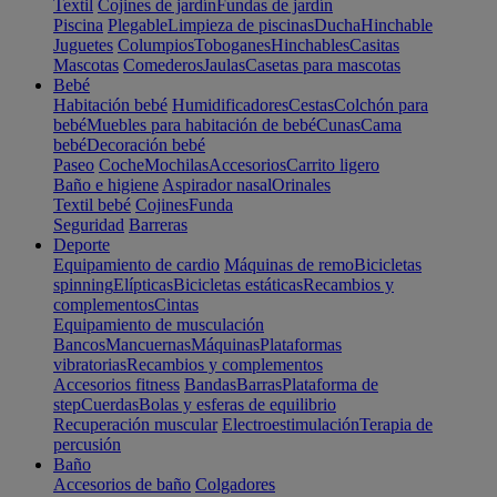
Textil
Cojines de jardín
Fundas de jardín
Piscina
Plegable
Limpieza de piscinas
Ducha
Hinchable
Juguetes
Columpios
Toboganes
Hinchables
Casitas
Mascotas
Comederos
Jaulas
Casetas para mascotas
Bebé
Habitación bebé
Humidificadores
Cestas
Colchón para
bebé
Muebles para habitación de bebé
Cunas
Cama
bebé
Decoración bebé
Paseo
Coche
Mochilas
Accesorios
Carrito ligero
Baño e higiene
Aspirador nasal
Orinales
Textil bebé
Cojines
Funda
Seguridad
Barreras
Deporte
Equipamiento de cardio
Máquinas de remo
Bicicletas
spinning
Elípticas
Bicicletas estáticas
Recambios y
complementos
Cintas
Equipamiento de musculación
Bancos
Mancuernas
Máquinas
Plataformas
vibratorias
Recambios y complementos
Accesorios fitness
Bandas
Barras
Plataforma de
step
Cuerdas
Bolas y esferas de equilibrio
Recuperación muscular
Electroestimulación
Terapia de
percusión
Baño
Accesorios de baño
Colgadores