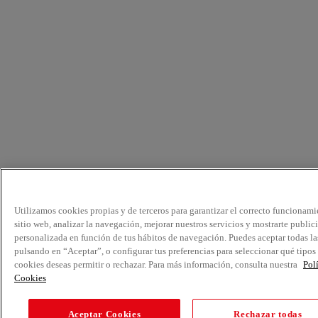
Utilizamos cookies propias y de terceros para garantizar el correcto funcionami
sitio web, analizar la navegación, mejorar nuestros servicios y mostrarte public
personalizada en función de tus hábitos de navegación. Puedes aceptar todas la
pulsando en “Aceptar”, o configurar tus preferencias para seleccionar qué tipos
cookies deseas permitir o rechazar. Para más información, consulta nuestra
Pol
Cookies
Aceptar Cookies
Rechazar todas