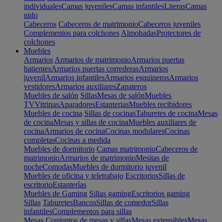
individuales
Camas juveniles
Camas infantiles
Literas
Camas
nido
Cabeceros
Cabeceros de matrimonio
Cabeceros juveniles
Complementos para colchones
Almohadas
Protectores de
colchones
Muebles
Armarios
Armarios de matrimonio
Armarios puertas
batientes
Armarios puertas correderas
Armarios
juvenil
Armarios infantiles
Armarios esquineros
Armarios
vestidores
Armarios auxiliares
Zapateros
Muebles de salón
Sillas
Mesas de salón
Muebles
TV
Vitrinas
Aparadores
Estanterias
Muebles recibidores
Muebles de cocina
Sillas de cocinas
Taburetes de cocina
Mesas
de cocina
Mesas y sillas de cocina
Muebles auxiliares de
cocina
Armarios de cocina
Cocinas modulares
Cocinas
completas
Cocinas a medida
Muebles de dormitorio
Camas matrimonio
Cabeceros de
matrimonio
Armarios de matrimonio
Mesitas de
noche
Comodas
Muebles de dormitorio juvenil
Muebles de oficina y teletrabajo
Escritorios
Sillas de
escritorio
Estanterías
Muebles de Gaming
Sillas gaming
Escritorios gaming
Sillas
Taburetes
Bancos
Sillas de comedor
Sillas
infantiles
Complementos para sillas
Mesas
Conjuntos de mesas y sillas
Mesas extensibles
Mesas