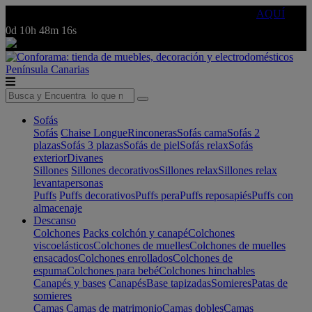
🔵Cambia tu electro con
-10% EXTRA
de descuento ☑️
AQUÍ
0d
10h
48m
16s
Península
Canarias
Sofás
Sofás
Chaise Longue
Rinconeras
Sofás cama
Sofás 2
plazas
Sofás 3 plazas
Sofás de piel
Sofás relax
Sofás
exterior
Divanes
Sillones
Sillones decorativos
Sillones relax
Sillones relax
levantapersonas
Puffs
Puffs decorativos
Puffs pera
Puffs reposapiés
Puffs con
almacenaje
Descanso
Colchones
Packs colchón y canapé
Colchones
viscoelásticos
Colchones de muelles
Colchones de muelles
ensacados
Colchones enrollados
Colchones de
espuma
Colchones para bebé
Colchones hinchables
Canapés y bases
Canapés
Base tapizadas
Somieres
Patas de
somieres
Camas
Camas de matrimonio
Camas dobles
Camas