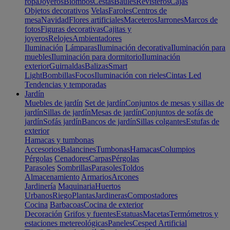
ropa
Joyeros
Biombos
Cestas
Baúles
Revisteros
Cajas
Objetos decorativos
Velas
Faroles
Centros de
mesa
Navidad
Flores artificiales
Maceteros
Jarrones
Marcos de
fotos
Figuras decorativas
Cajitas y
joyeros
Relojes
Ambientadores
Iluminación
Lámparas
Iluminación decorativa
Iluminación para
muebles
Iluminación para dormitorio
Iluminación
exterior
Guirnaldas
Balizas
Smart
Light
Bombillas
Focos
Iluminación con rieles
Cintas Led
Tendencias y temporadas
Jardín
Muebles de jardín
Set de jardín
Conjuntos de mesas y sillas de
jardín
Sillas de jardín
Mesas de jardín
Conjuntos de sofás de
jardín
Sofás jardín
Bancos de jardín
Sillas colgantes
Estufas de
exterior
Hamacas y tumbonas
Accesorios
Balancines
Tumbonas
Hamacas
Columpios
Pérgolas
Cenadores
Carpas
Pérgolas
Parasoles
Sombrillas
Parasoles
Toldos
Almacenamiento
Armarios
Arcones
Jardinería
Maquinaria
Huertos
Urbanos
Riego
Plantas
Jardineras
Compostadores
Cocina
Barbacoas
Cocina de exterior
Decoración
Grifos y fuentes
Estatuas
Macetas
Termómetros y
estaciones metereológicas
Paneles
Cesped Artificial