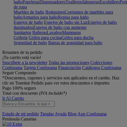
baño
Papeleras
Dispensadores
Toalleros
Jaboneras
Escobillero
Port
de ropa
Muebles de baño
Botiquines
Conjuntos de muebles para
baño
Armarios para baño
Repisa para baño
Espejos de baño
Espejos de baño sin Luz
Espejos de baño
iluminados
Espejos de baño con aumento
Sanitarios
Bañeras
Lavabos
Mamparas
Grifería
Grifos para cocina
Grifos para ducha
Seguridad de baño
Barras de seguridad para baño
Resumen de tu pedido
¡Tu carrito está vacío!
Suscríbete a la newsletter
Todas las promociones
Colecciones
Conforama
Tarjeta Conforama
Financiación
Catálogos Conforama
Seguir Comprando
*Descuentos, cupones y servicios son aplicados en el carrito. Haz
clic en Tramitar Pedido para ver estos descuentos e importes
Pago 100% seguro
Total con descuento
(IVA incluido*)
Ir Al Carrito
Estado de mi pedido
Tiendas
Ayuda
Blog
App Conforama
Península
Canarias