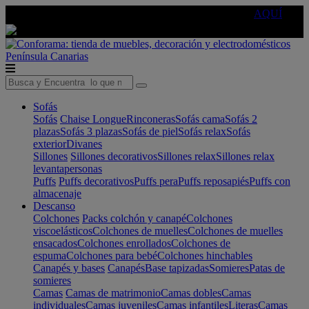
🔵Cambia tu electro con
-10% EXTRA
de descuento ☑️
AQUÍ
Península
Canarias
Sofás
Sofás
Chaise Longue
Rinconeras
Sofás cama
Sofás 2
plazas
Sofás 3 plazas
Sofás de piel
Sofás relax
Sofás
exterior
Divanes
Sillones
Sillones decorativos
Sillones relax
Sillones relax
levantapersonas
Puffs
Puffs decorativos
Puffs pera
Puffs reposapiés
Puffs con
almacenaje
Descanso
Colchones
Packs colchón y canapé
Colchones
viscoelásticos
Colchones de muelles
Colchones de muelles
ensacados
Colchones enrollados
Colchones de
espuma
Colchones para bebé
Colchones hinchables
Canapés y bases
Canapés
Base tapizadas
Somieres
Patas de
somieres
Camas
Camas de matrimonio
Camas dobles
Camas
individuales
Camas juveniles
Camas infantiles
Literas
Camas