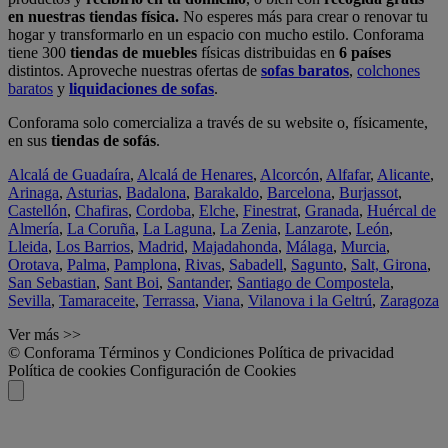
en nuestras tiendas física.
No esperes más para crear o renovar tu
hogar y transformarlo en un espacio con mucho estilo. Conforama
tiene 300
tiendas de muebles
físicas distribuidas en
6 países
distintos. Aproveche nuestras ofertas de
sofas baratos
,
colchones
baratos
y
liquidaciones de sofas
.
Conforama solo comercializa a través de su website o, físicamente,
en sus
tiendas de sofás
.
Alcalá de Guadaíra
,
Alcalá de Henares
,
Alcorcón
,
Alfafar
,
Alicante
,
Arinaga
,
Asturias
,
Badalona
,
Barakaldo
,
Barcelona
,
Burjassot
,
Castellón
,
Chafiras
,
Cordoba
,
Elche
,
Finestrat
,
Granada
,
Huércal de
Almería
,
La Coruña
,
La Laguna
,
La Zenia
,
Lanzarote
,
León
,
Lleida
,
Los Barrios
,
Madrid
,
Majadahonda
,
Málaga
,
Murcia
,
Orotava
,
Palma
,
Pamplona
,
Rivas
,
Sabadell
,
Sagunto
,
Salt, Girona
,
San Sebastian
,
Sant Boi
,
Santander
,
Santiago de Compostela
,
Sevilla
,
Tamaraceite
,
Terrassa
,
Viana
,
Vilanova i la Geltrú
,
Zaragoza
Ver más >>
© Conforama
Términos y Condiciones
Política de privacidad
Política de cookies
Configuración de Cookies