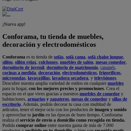
¡Nueva app!
Conforama, tu tienda de muebles,
decoración y electrodomésticos
Conforama
es tu tienda de
sofás
,
sofá cama
,
sofá chaise longue
,
sillón
,
sillón relax
,
colchones
,
muebles de salón
,
mesas comedor
,
dormitorio de juvenil
,
dormitorio de matrimonio
,
canapés
,
cocinas a medida
,
decoración
,
electrodomésticos
,
frigoríficos
,
microondas
,
lavavajillas
,
lavadora secadora
, y
televisiones
.
Descubre nuestra amplia variedad de estilos en cualquier
muebles
para tu hogar,
con los mejores precios y promociones
. Crea el
espacio en el que vives gracias a nuestros
muebles de comedor
y
habitaciones,
armarios
y
zapateros
,
mesas de comedor
y
sillas de
escritorio
. Además, podrás decorar tu casa con multitud de
artículos, tener el mejor ocio con los productos de
imagen y sonido
y aprovechar tu
jardín
en las épocas de buen tiempo. Conforama
realiza el
servicio de envío a domicilio como recogida en tienda.
Podrás
comprar online
entre nuestra gama de más de 7.000
productos y
recibirlo en tu domicilio
, o bien con
recogida gratis