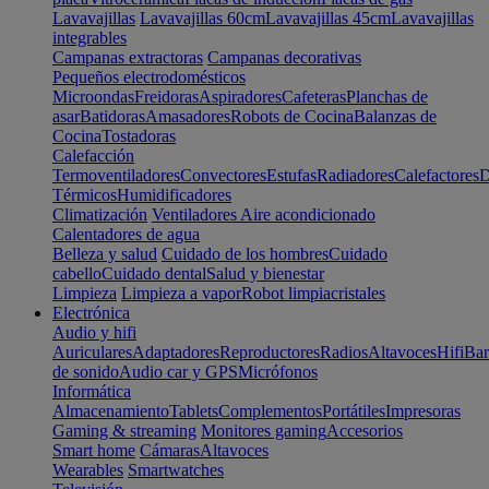
Lavavajillas
Lavavajillas 60cm
Lavavajillas 45cm
Lavavajillas
integrables
Campanas extractoras
Campanas decorativas
Pequeños electrodomésticos
Microondas
Freidoras
Aspiradores
Cafeteras
Planchas de
asar
Batidoras
Amasadores
Robots de Cocina
Balanzas de
Cocina
Tostadoras
Calefacción
Termoventiladores
Convectores
Estufas
Radiadores
Calefactores
D
Térmicos
Humidificadores
Climatización
Ventiladores
Aire acondicionado
Calentadores de agua
Belleza y salud
Cuidado de los hombres
Cuidado
cabello
Cuidado dental
Salud y bienestar
Limpieza
Limpieza a vapor
Robot limpiacristales
Electrónica
Audio y hifi
Auriculares
Adaptadores
Reproductores
Radios
Altavoces
Hifi
Bar
de sonido
Audio car y GPS
Micrófonos
Informática
Almacenamiento
Tablets
Complementos
Portátiles
Impresoras
Gaming & streaming
Monitores gaming
Accesorios
Smart home
Cámaras
Altavoces
Wearables
Smartwatches