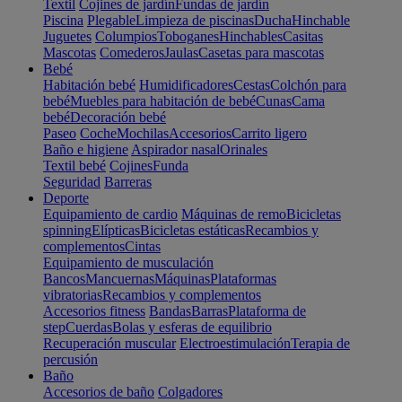
Textil
Cojines de jardín
Fundas de jardín
Piscina
Plegable
Limpieza de piscinas
Ducha
Hinchable
Juguetes
Columpios
Toboganes
Hinchables
Casitas
Mascotas
Comederos
Jaulas
Casetas para mascotas
Bebé
Habitación bebé
Humidificadores
Cestas
Colchón para
bebé
Muebles para habitación de bebé
Cunas
Cama
bebé
Decoración bebé
Paseo
Coche
Mochilas
Accesorios
Carrito ligero
Baño e higiene
Aspirador nasal
Orinales
Textil bebé
Cojines
Funda
Seguridad
Barreras
Deporte
Equipamiento de cardio
Máquinas de remo
Bicicletas
spinning
Elípticas
Bicicletas estáticas
Recambios y
complementos
Cintas
Equipamiento de musculación
Bancos
Mancuernas
Máquinas
Plataformas
vibratorias
Recambios y complementos
Accesorios fitness
Bandas
Barras
Plataforma de
step
Cuerdas
Bolas y esferas de equilibrio
Recuperación muscular
Electroestimulación
Terapia de
percusión
Baño
Accesorios de baño
Colgadores