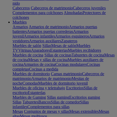
nido
Cabeceros
Cabeceros de matrimonio
Cabeceros juveniles
Complementos para colchones
Almohadas
Protectores de
colchones
Muebles
Armarios
Armarios de matrimonio
Armarios puertas
batientes
Armarios puertas correderas
Armarios
juvenil
Armarios infantiles
Armarios esquineros
Armarios
vestidores
Armarios auxiliares
Zapateros
Muebles de salón
Sillas
Mesas de salón
Muebles
TV
Vitrinas
Aparadores
Estanterias
Muebles recibidores
Muebles de cocina
Sillas de cocinas
Taburetes de cocina
Mesas
de cocina
Mesas y sillas de cocina
Muebles auxiliares de
cocina
Armarios de cocina
Cocinas modulares
Cocinas
completas
Cocinas a medida
Muebles de dormitorio
Camas matrimonio
Cabeceros de
matrimonio
Armarios de matrimonio
Mesitas de
noche
Comodas
Muebles de dormitorio juvenil
Muebles de oficina y teletrabajo
Escritorios
Sillas de
escritorio
Estanterías
Muebles de Gaming
Sillas gaming
Escritorios gaming
Sillas
Taburetes
Bancos
Sillas de comedor
Sillas
infantiles
Complementos para sillas
Mesas
Conjuntos de mesas y sillas
Mesas extensibles
Mesas
altas
Mesas multiusos