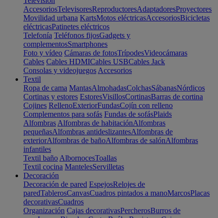
Televisión
Accesorios
Televisores
Reproductores
Adaptadores
Proyectores
Movilidad urbana
Karts
Motos eléctricas
Accesorios
Bicicletas
eléctricas
Patinetes eléctricos
Telefonía
Teléfonos fijos
Gadgets y
complementos
Smartphones
Foto y vídeo
Cámaras de fotos
Trípodes
Videocámaras
Cables
Cables HDMI
Cables USB
Cables Jack
Consolas y videojuegos
Accesorios
Textil
Ropa de cama
Mantas
Almohadas
Colchas
Sábanas
Nórdicos
Cortinas y estores
Estores
Visillos
Cortinas
Barras de cortina
Cojines
Relleno
Exterior
Fundas
Cojín con relleno
Complementos para sofás
Fundas de sofás
Plaids
Alfombras
Alfombras de habitación
Alfombras
pequeñas
Alfombras antideslizantes
Alfombras de
exterior
Alfombras de baño
Alfombras de salón
Alfombras
infantiles
Textil baño
Albornoces
Toallas
Textil cocina
Manteles
Servilletas
Decoración
Decoración de pared
Espejos
Relojes de
pared
Tableros
Canvas
Cuadros pintados a mano
Marcos
Placas
decorativas
Cuadros
Organización
Cajas decorativas
Percheros
Burros de