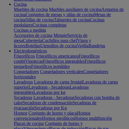
Cocina
Muebles de cocina
Muebles auxiliares de cocina
Armarios de
cocina
Conjuntos de mesas y sillas de cocina
Mesas de
cocina
Sillas de cocina
Taburetes de cocina
Cocinas
modulares
Cocinas completas
Cocinas a medida
Accesorios de cocina
Menaje
Servicio de
mesa
Cubertería
Cuchillos para chef
Vinos y
licores
Botellas
Utensilios de cocina
Vajilla
Bandejas
Electrodomésticos
Frigoríficos
Frigoríficos americanos
Frigoríficos
combi
Vinotecas
Frigoríficos integrables
Frigoríficos
pequeños
Frigoríficos portátiles
Congeladores
Congeladores verticales
Congeladores
horizontales
Lavadoras
Lavadoras de carga frontal
Lavadoras de carga
superior
Lavadoras - Secadoras
Lavadoras
integrables
Lavadoras por kg
Secadoras
Lavadoras - Secadoras
Secadoras con bomba de
calor
Secadoras de condensación
Secadoras de
evacuación
Secadoras por Kg
Hornos
Conjunto de horno y placa
Hornos
convencionales
Hornos pirolíticos
Hornos multifunción
Placas de cocina
Conjunto de horno y
placa
Vitrocerámica
Placas de inducción
Placas de gas