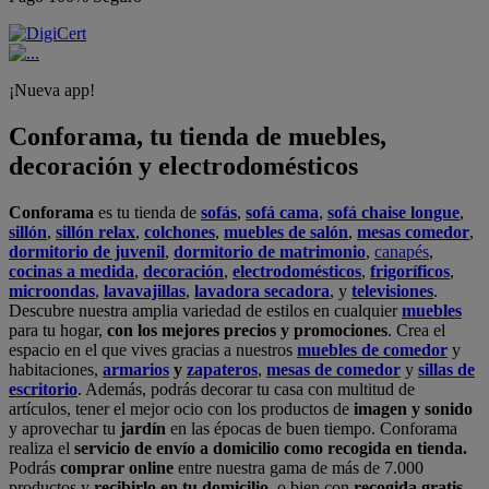
¡Nueva app!
Conforama, tu tienda de muebles,
decoración y electrodomésticos
Conforama
es tu tienda de
sofás
,
sofá cama
,
sofá chaise longue
,
sillón
,
sillón relax
,
colchones
,
muebles de salón
,
mesas comedor
,
dormitorio de juvenil
,
dormitorio de matrimonio
,
canapés
,
cocinas a medida
,
decoración
,
electrodomésticos
,
frigoríficos
,
microondas
,
lavavajillas
,
lavadora secadora
, y
televisiones
.
Descubre nuestra amplia variedad de estilos en cualquier
muebles
para tu hogar,
con los mejores precios y promociones
. Crea el
espacio en el que vives gracias a nuestros
muebles de comedor
y
habitaciones,
armarios
y
zapateros
,
mesas de comedor
y
sillas de
escritorio
. Además, podrás decorar tu casa con multitud de
artículos, tener el mejor ocio con los productos de
imagen y sonido
y aprovechar tu
jardín
en las épocas de buen tiempo. Conforama
realiza el
servicio de envío a domicilio como recogida en tienda.
Podrás
comprar online
entre nuestra gama de más de 7.000
productos y
recibirlo en tu domicilio
, o bien con
recogida gratis