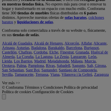
en nuestras tiendas física.
No esperes más para crear o renovar tu
hogar y transformarlo en un espacio con mucho estilo. Conforama
tiene 300
tiendas de muebles
físicas distribuidas en
6 países
distintos. Aproveche nuestras ofertas de
sofas baratos
,
colchones
baratos
y
liquidaciones de sofas
.
Conforama solo comercializa a través de su website o, físicamente,
en sus
tiendas de sofás
.
Alcalá de Guadaíra
,
Alcalá de Henares
,
Alcorcón
,
Alfafar
,
Alicante
,
Arinaga
,
Asturias
,
Badalona
,
Barakaldo
,
Barcelona
,
Burjassot
,
Castellón
,
Chafiras
,
Cordoba
,
Elche
,
Finestrat
,
Granada
,
Huércal de
Almería
,
La Coruña
,
La Laguna
,
La Zenia
,
Lanzarote
,
León
,
Lleida
,
Los Barrios
,
Madrid
,
Majadahonda
,
Málaga
,
Murcia
,
Orotava
,
Palma
,
Pamplona
,
Rivas
,
Sabadell
,
Sagunto
,
Salt, Girona
,
San Sebastian
,
Sant Boi
,
Santander
,
Santiago de Compostela
,
Sevilla
,
Tamaraceite
,
Terrassa
,
Viana
,
Vilanova i la Geltrú
,
Zaragoza
Ver más >>
© Conforama
Términos y Condiciones
Política de privacidad
Política de cookies
Configuración de Cookies