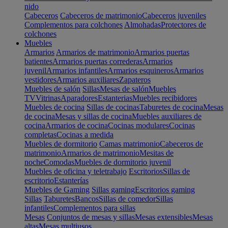
nido
Cabeceros
Cabeceros de matrimonio
Cabeceros juveniles
Complementos para colchones
Almohadas
Protectores de
colchones
Muebles
Armarios
Armarios de matrimonio
Armarios puertas
batientes
Armarios puertas correderas
Armarios
juvenil
Armarios infantiles
Armarios esquineros
Armarios
vestidores
Armarios auxiliares
Zapateros
Muebles de salón
Sillas
Mesas de salón
Muebles
TV
Vitrinas
Aparadores
Estanterias
Muebles recibidores
Muebles de cocina
Sillas de cocinas
Taburetes de cocina
Mesas
de cocina
Mesas y sillas de cocina
Muebles auxiliares de
cocina
Armarios de cocina
Cocinas modulares
Cocinas
completas
Cocinas a medida
Muebles de dormitorio
Camas matrimonio
Cabeceros de
matrimonio
Armarios de matrimonio
Mesitas de
noche
Comodas
Muebles de dormitorio juvenil
Muebles de oficina y teletrabajo
Escritorios
Sillas de
escritorio
Estanterías
Muebles de Gaming
Sillas gaming
Escritorios gaming
Sillas
Taburetes
Bancos
Sillas de comedor
Sillas
infantiles
Complementos para sillas
Mesas
Conjuntos de mesas y sillas
Mesas extensibles
Mesas
altas
Mesas multiusos