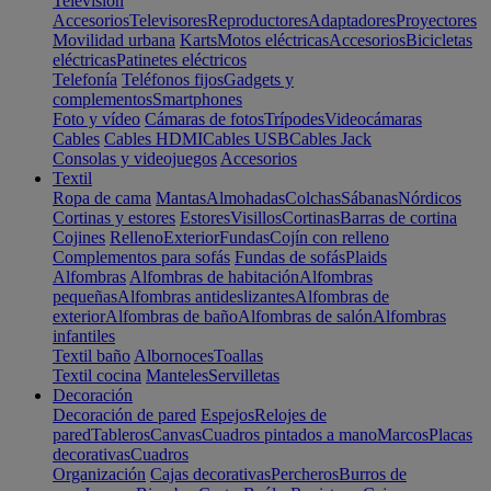
Televisión
Accesorios
Televisores
Reproductores
Adaptadores
Proyectores
Movilidad urbana
Karts
Motos eléctricas
Accesorios
Bicicletas
eléctricas
Patinetes eléctricos
Telefonía
Teléfonos fijos
Gadgets y
complementos
Smartphones
Foto y vídeo
Cámaras de fotos
Trípodes
Videocámaras
Cables
Cables HDMI
Cables USB
Cables Jack
Consolas y videojuegos
Accesorios
Textil
Ropa de cama
Mantas
Almohadas
Colchas
Sábanas
Nórdicos
Cortinas y estores
Estores
Visillos
Cortinas
Barras de cortina
Cojines
Relleno
Exterior
Fundas
Cojín con relleno
Complementos para sofás
Fundas de sofás
Plaids
Alfombras
Alfombras de habitación
Alfombras
pequeñas
Alfombras antideslizantes
Alfombras de
exterior
Alfombras de baño
Alfombras de salón
Alfombras
infantiles
Textil baño
Albornoces
Toallas
Textil cocina
Manteles
Servilletas
Decoración
Decoración de pared
Espejos
Relojes de
pared
Tableros
Canvas
Cuadros pintados a mano
Marcos
Placas
decorativas
Cuadros
Organización
Cajas decorativas
Percheros
Burros de