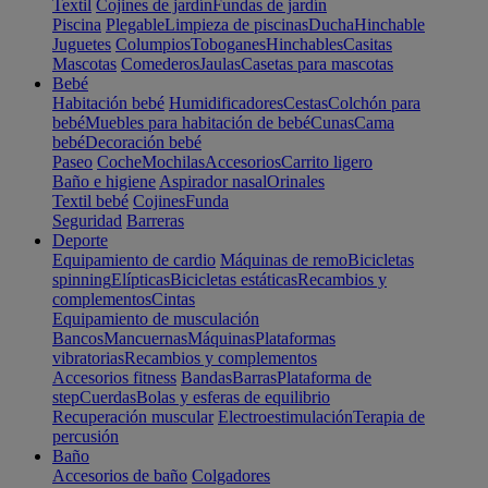
Textil
Cojines de jardín
Fundas de jardín
Piscina
Plegable
Limpieza de piscinas
Ducha
Hinchable
Juguetes
Columpios
Toboganes
Hinchables
Casitas
Mascotas
Comederos
Jaulas
Casetas para mascotas
Bebé
Habitación bebé
Humidificadores
Cestas
Colchón para
bebé
Muebles para habitación de bebé
Cunas
Cama
bebé
Decoración bebé
Paseo
Coche
Mochilas
Accesorios
Carrito ligero
Baño e higiene
Aspirador nasal
Orinales
Textil bebé
Cojines
Funda
Seguridad
Barreras
Deporte
Equipamiento de cardio
Máquinas de remo
Bicicletas
spinning
Elípticas
Bicicletas estáticas
Recambios y
complementos
Cintas
Equipamiento de musculación
Bancos
Mancuernas
Máquinas
Plataformas
vibratorias
Recambios y complementos
Accesorios fitness
Bandas
Barras
Plataforma de
step
Cuerdas
Bolas y esferas de equilibrio
Recuperación muscular
Electroestimulación
Terapia de
percusión
Baño
Accesorios de baño
Colgadores