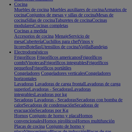
Cocina
Muebles de cocina
Muebles auxiliares de cocina
Armarios de
cocina
Conjuntos de mesas y sillas de cocina
Mesas de
cocina
Sillas de cocina
Taburetes de cocina
Cocinas
modulares
Cocinas completas
Cocinas a medida
Accesorios de cocina
Menaje
Servicio de
mesa
Cubertería
Cuchillos para chef
Vinos y
licores
Botellas
Utensilios de cocina
Vajilla
Bandejas
Electrodomésticos
Frigoríficos
Frigoríficos americanos
Frigoríficos
combi
Vinotecas
Frigoríficos integrables
Frigoríficos
pequeños
Frigoríficos portátiles
Congeladores
Congeladores verticales
Congeladores
horizontales
Lavadoras
Lavadoras de carga frontal
Lavadoras de carga
superior
Lavadoras - Secadoras
Lavadoras
integrables
Lavadoras por kg
Secadoras
Lavadoras - Secadoras
Secadoras con bomba de
calor
Secadoras de condensación
Secadoras de
evacuación
Secadoras por Kg
Hornos
Conjunto de horno y placa
Hornos
convencionales
Hornos pirolíticos
Hornos multifunción
Placas de cocina
Conjunto de horno y
placa
Vitrocerámica
Placas de inducción
Placas de gas