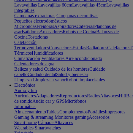
Lavavajillas
Lavavajillas 60cm
Lavavajillas 45cm
Lavavajillas
integrables
Campanas extractoras
Campanas decorativas
Pequeños electrodomésticos
Microondas
Freidoras
Aspiradores
Cafeteras
Planchas de
asar
Batidoras
Amasadores
Robots de Cocina
Balanzas de
Cocina
Tostadoras
Calefacción
Termoventiladores
Convectores
Estufas
Radiadores
Calefactores
D
Térmicos
Humidificadores
Climatización
Ventiladores
Aire acondicionado
Calentadores de agua
Belleza y salud
Cuidado de los hombres
Cuidado
cabello
Cuidado dental
Salud y bienestar
Limpieza
Limpieza a vapor
Robot limpiacristales
Electrónica
Audio y hifi
Auriculares
Adaptadores
Reproductores
Radios
Altavoces
Hifi
Bar
de sonido
Audio car y GPS
Micrófonos
Informática
Almacenamiento
Tablets
Complementos
Portátiles
Impresoras
Gaming & streaming
Monitores gaming
Accesorios
Smart home
Cámaras
Altavoces
Wearables
Smartwatches