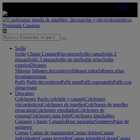
🔵Cambia tu electro con
-10% EXTRA
de descuento ☑️
AQUÍ
Península
Canarias
Sofás
Sofás
Chaise Longue
Rinconeras
Sofás cama
Sofás 2
plazas
Sofás 3 plazas
Sofás de piel
Sofás relax
Sofás
exterior
Divanes
Sillones
Sillones decorativos
Sillones relax
Sillones relax
levantapersonas
Puffs
Puffs decorativos
Puffs pera
Puffs reposapiés
Puffs con
almacenaje
Descanso
Colchones
Packs colchón y canapé
Colchones
viscoelásticos
Colchones de muelles
Colchones de muelles
ensacados
Colchones enrollados
Colchones de
espuma
Colchones para bebé
Colchones hinchables
Canapés y bases
Canapés
Base tapizadas
Somieres
Patas de
somieres
Camas
Camas de matrimonio
Camas dobles
Camas
individuales
Camas juveniles
Camas infantiles
Literas
Camas