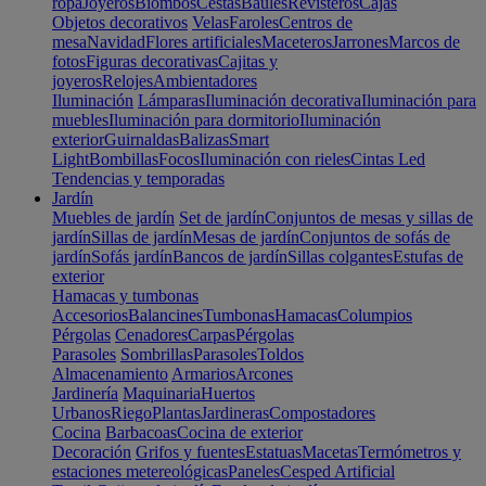
ropa
Joyeros
Biombos
Cestas
Baúles
Revisteros
Cajas
Objetos decorativos
Velas
Faroles
Centros de
mesa
Navidad
Flores artificiales
Maceteros
Jarrones
Marcos de
fotos
Figuras decorativas
Cajitas y
joyeros
Relojes
Ambientadores
Iluminación
Lámparas
Iluminación decorativa
Iluminación para
muebles
Iluminación para dormitorio
Iluminación
exterior
Guirnaldas
Balizas
Smart
Light
Bombillas
Focos
Iluminación con rieles
Cintas Led
Tendencias y temporadas
Jardín
Muebles de jardín
Set de jardín
Conjuntos de mesas y sillas de
jardín
Sillas de jardín
Mesas de jardín
Conjuntos de sofás de
jardín
Sofás jardín
Bancos de jardín
Sillas colgantes
Estufas de
exterior
Hamacas y tumbonas
Accesorios
Balancines
Tumbonas
Hamacas
Columpios
Pérgolas
Cenadores
Carpas
Pérgolas
Parasoles
Sombrillas
Parasoles
Toldos
Almacenamiento
Armarios
Arcones
Jardinería
Maquinaria
Huertos
Urbanos
Riego
Plantas
Jardineras
Compostadores
Cocina
Barbacoas
Cocina de exterior
Decoración
Grifos y fuentes
Estatuas
Macetas
Termómetros y
estaciones metereológicas
Paneles
Cesped Artificial