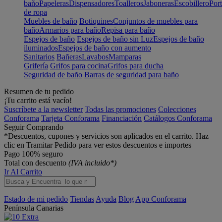
baño
Papeleras
Dispensadores
Toalleros
Jaboneras
Escobillero
Port
de ropa
Muebles de baño
Botiquines
Conjuntos de muebles para
baño
Armarios para baño
Repisa para baño
Espejos de baño
Espejos de baño sin Luz
Espejos de baño
iluminados
Espejos de baño con aumento
Sanitarios
Bañeras
Lavabos
Mamparas
Grifería
Grifos para cocina
Grifos para ducha
Seguridad de baño
Barras de seguridad para baño
Resumen de tu pedido
¡Tu carrito está vacío!
Suscríbete a la newsletter
Todas las promociones
Colecciones
Conforama
Tarjeta Conforama
Financiación
Catálogos Conforama
Seguir Comprando
*Descuentos, cupones y servicios son aplicados en el carrito. Haz
clic en Tramitar Pedido para ver estos descuentos e importes
Pago 100% seguro
Total con descuento
(IVA incluido*)
Ir Al Carrito
Estado de mi pedido
Tiendas
Ayuda
Blog
App Conforama
Península
Canarias