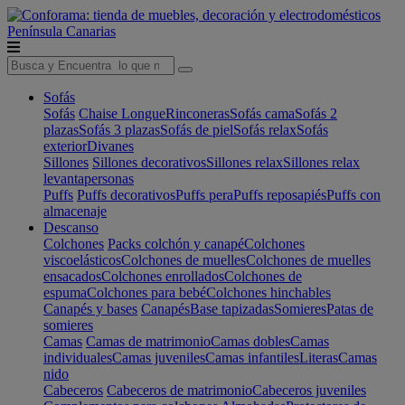
Península
Canarias
Sofás
Sofás
Chaise Longue
Rinconeras
Sofás cama
Sofás 2
plazas
Sofás 3 plazas
Sofás de piel
Sofás relax
Sofás
exterior
Divanes
Sillones
Sillones decorativos
Sillones relax
Sillones relax
levantapersonas
Puffs
Puffs decorativos
Puffs pera
Puffs reposapiés
Puffs con
almacenaje
Descanso
Colchones
Packs colchón y canapé
Colchones
viscoelásticos
Colchones de muelles
Colchones de muelles
ensacados
Colchones enrollados
Colchones de
espuma
Colchones para bebé
Colchones hinchables
Canapés y bases
Canapés
Base tapizadas
Somieres
Patas de
somieres
Camas
Camas de matrimonio
Camas dobles
Camas
individuales
Camas juveniles
Camas infantiles
Literas
Camas
nido
Cabeceros
Cabeceros de matrimonio
Cabeceros juveniles