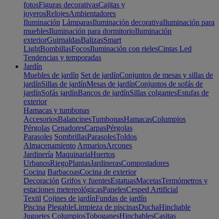
fotos
Figuras decorativas
Cajitas y
joyeros
Relojes
Ambientadores
Iluminación
Lámparas
Iluminación decorativa
Iluminación para
muebles
Iluminación para dormitorio
Iluminación
exterior
Guirnaldas
Balizas
Smart
Light
Bombillas
Focos
Iluminación con rieles
Cintas Led
Tendencias y temporadas
Jardín
Muebles de jardín
Set de jardín
Conjuntos de mesas y sillas de
jardín
Sillas de jardín
Mesas de jardín
Conjuntos de sofás de
jardín
Sofás jardín
Bancos de jardín
Sillas colgantes
Estufas de
exterior
Hamacas y tumbonas
Accesorios
Balancines
Tumbonas
Hamacas
Columpios
Pérgolas
Cenadores
Carpas
Pérgolas
Parasoles
Sombrillas
Parasoles
Toldos
Almacenamiento
Armarios
Arcones
Jardinería
Maquinaria
Huertos
Urbanos
Riego
Plantas
Jardineras
Compostadores
Cocina
Barbacoas
Cocina de exterior
Decoración
Grifos y fuentes
Estatuas
Macetas
Termómetros y
estaciones metereológicas
Paneles
Cesped Artificial
Textil
Cojines de jardín
Fundas de jardín
Piscina
Plegable
Limpieza de piscinas
Ducha
Hinchable
Juguetes
Columpios
Toboganes
Hinchables
Casitas