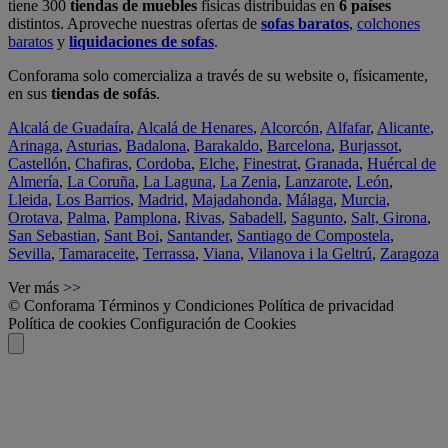
tiene 300
tiendas de muebles
físicas distribuidas en
6 países
distintos. Aproveche nuestras ofertas de
sofas baratos
,
colchones
baratos
y
liquidaciones de sofas
.
Conforama solo comercializa a través de su website o, físicamente,
en sus
tiendas de sofás
.
Alcalá de Guadaíra
,
Alcalá de Henares
,
Alcorcón
,
Alfafar
,
Alicante
,
Arinaga
,
Asturias
,
Badalona
,
Barakaldo
,
Barcelona
,
Burjassot
,
Castellón
,
Chafiras
,
Cordoba
,
Elche
,
Finestrat
,
Granada
,
Huércal de
Almería
,
La Coruña
,
La Laguna
,
La Zenia
,
Lanzarote
,
León
,
Lleida
,
Los Barrios
,
Madrid
,
Majadahonda
,
Málaga
,
Murcia
,
Orotava
,
Palma
,
Pamplona
,
Rivas
,
Sabadell
,
Sagunto
,
Salt, Girona
,
San Sebastian
,
Sant Boi
,
Santander
,
Santiago de Compostela
,
Sevilla
,
Tamaraceite
,
Terrassa
,
Viana
,
Vilanova i la Geltrú
,
Zaragoza
Ver más >>
© Conforama
Términos y Condiciones
Política de privacidad
Política de cookies
Configuración de Cookies