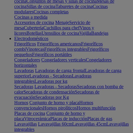
cocina
Conjuntos de mesas y sillas de cocina
Mesas de
cocina
Sillas de cocina
Taburetes de cocina
Cocinas
modulares
Cocinas completas
Cocinas a medida
Accesorios de cocina
Menaje
Servicio de
mesa
Cubertería
Cuchillos para chef
Vinos y
licores
Botellas
Utensilios de cocina
Vajilla
Bandejas
Electrodomésticos
Frigoríficos
Frigoríficos americanos
Frigoríficos
combi
Vinotecas
Frigoríficos integrables
Frigoríficos
pequeños
Frigoríficos portátiles
Congeladores
Congeladores verticales
Congeladores
horizontales
Lavadoras
Lavadoras de carga frontal
Lavadoras de carga
superior
Lavadoras - Secadoras
Lavadoras
integrables
Lavadoras por kg
Secadoras
Lavadoras - Secadoras
Secadoras con bomba de
calor
Secadoras de condensación
Secadoras de
evacuación
Secadoras por Kg
Hornos
Conjunto de horno y placa
Hornos
convencionales
Hornos pirolíticos
Hornos multifunción
Placas de cocina
Conjunto de horno y
placa
Vitrocerámica
Placas de inducción
Placas de gas
Lavavajillas
Lavavajillas 60cm
Lavavajillas 45cm
Lavavajillas
integrables