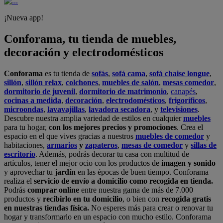
¡Nueva app!
Conforama, tu tienda de muebles,
decoración y electrodomésticos
Conforama
es tu tienda de
sofás
,
sofá cama
,
sofá chaise longue
,
sillón
,
sillón relax
,
colchones
,
muebles de salón
,
mesas comedor
,
dormitorio de juvenil
,
dormitorio de matrimonio
,
canapés
,
cocinas a medida
,
decoración
,
electrodomésticos
,
frigoríficos
,
microondas
,
lavavajillas
,
lavadora secadora
, y
televisiones
.
Descubre nuestra amplia variedad de estilos en cualquier
muebles
para tu hogar,
con los mejores precios y promociones
. Crea el
espacio en el que vives gracias a nuestros
muebles de comedor
y
habitaciones,
armarios
y
zapateros
,
mesas de comedor
y
sillas de
escritorio
. Además, podrás decorar tu casa con multitud de
artículos, tener el mejor ocio con los productos de
imagen y sonido
y aprovechar tu
jardín
en las épocas de buen tiempo. Conforama
realiza el
servicio de envío a domicilio como recogida en tienda.
Podrás
comprar online
entre nuestra gama de más de 7.000
productos y
recibirlo en tu domicilio
, o bien con
recogida gratis
en nuestras tiendas física.
No esperes más para crear o renovar tu
hogar y transformarlo en un espacio con mucho estilo. Conforama