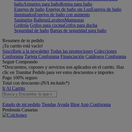
baño
Armarios para baño
Repisa para baño
Espejos de baño
Espejos de baño sin Luz
Espejos de baño
iluminados
Espejos de baño con aumento
Sanitarios
Bañeras
Lavabos
Mamparas
Grifería
Grifos para cocina
Grifos para ducha
Seguridad de baño
Barras de seguridad para baño
Resumen de tu pedido
¡Tu carrito está vacío!
Suscríbete a la newsletter
Todas las promociones
Colecciones
Conforama
Tarjeta Conforama
Financiación
Catálogos Conforama
Seguir Comprando
*Descuentos, cupones y servicios son aplicados en el carrito. Haz
clic en Tramitar Pedido para ver estos descuentos e importes
Pago 100% seguro
Total con descuento
(IVA incluido*)
Ir Al Carrito
Estado de mi pedido
Tiendas
Ayuda
Blog
App Conforama
Península
Canarias