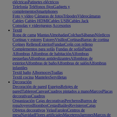
eléctricas
Patinetes eléctricos
Telefonía
Teléfonos fijos
Gadgets y
complementos
Smartphones
Foto y vídeo
Cámaras de fotos
Trípodes
Videocámaras
Cables
Cables HDMI
Cables USB
Cables Jack
Consolas y videojuegos
Accesorios
Textil
Ropa de cama
Mantas
Almohadas
Colchas
Sábanas
Nórdicos
Cortinas y estores
Estores
Visillos
Cortinas
Barras de cortina
Cojines
Relleno
Exterior
Fundas
Cojín con relleno
Complementos para sofás
Fundas de sofás
Plaids
Alfombras
Alfombras de habitación
Alfombras
pequeñas
Alfombras antideslizantes
Alfombras de
exterior
Alfombras de baño
Alfombras de salón
Alfombras
infantiles
Textil baño
Albornoces
Toallas
Textil cocina
Manteles
Servilletas
Decoración
Decoración de pared
Espejos
Relojes de
pared
Tableros
Canvas
Cuadros pintados a mano
Marcos
Placas
decorativas
Cuadros
Organización
Cajas decorativas
Percheros
Burros de
ropa
Joyeros
Biombos
Cestas
Baúles
Revisteros
Cajas
Objetos decorativos
Velas
Faroles
Centros de
mesa
Navidad
Flores artificiales
Maceteros
Jarrones
Marcos de