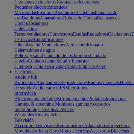
Campanas extractoras
Campanas decorativas
Pequeños electrodomésticos
Microondas
Freidoras
Aspiradores
Cafeteras
Planchas de
asar
Batidoras
Amasadores
Robots de Cocina
Balanzas de
Cocina
Tostadoras
Calefacción
Termoventiladores
Convectores
Estufas
Radiadores
Calefactores
D
Térmicos
Humidificadores
Climatización
Ventiladores
Aire acondicionado
Calentadores de agua
Belleza y salud
Cuidado de los hombres
Cuidado
cabello
Cuidado dental
Salud y bienestar
Limpieza
Limpieza a vapor
Robot limpiacristales
Electrónica
Audio y hifi
Auriculares
Adaptadores
Reproductores
Radios
Altavoces
Hifi
Bar
de sonido
Audio car y GPS
Micrófonos
Informática
Almacenamiento
Tablets
Complementos
Portátiles
Impresoras
Gaming & streaming
Monitores gaming
Accesorios
Smart home
Cámaras
Altavoces
Wearables
Smartwatches
Televisión
Accesorios
Televisores
Reproductores
Adaptadores
Proyectores
Movilidad urbana
Karts
Motos eléctricas
Accesorios
Bicicletas