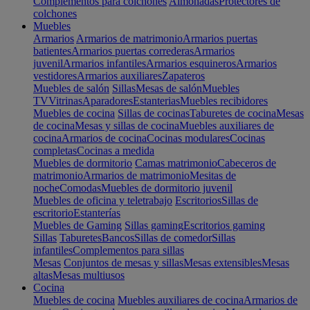
Complementos para colchones
Almohadas
Protectores de
colchones
Muebles
Armarios
Armarios de matrimonio
Armarios puertas
batientes
Armarios puertas correderas
Armarios
juvenil
Armarios infantiles
Armarios esquineros
Armarios
vestidores
Armarios auxiliares
Zapateros
Muebles de salón
Sillas
Mesas de salón
Muebles
TV
Vitrinas
Aparadores
Estanterias
Muebles recibidores
Muebles de cocina
Sillas de cocinas
Taburetes de cocina
Mesas
de cocina
Mesas y sillas de cocina
Muebles auxiliares de
cocina
Armarios de cocina
Cocinas modulares
Cocinas
completas
Cocinas a medida
Muebles de dormitorio
Camas matrimonio
Cabeceros de
matrimonio
Armarios de matrimonio
Mesitas de
noche
Comodas
Muebles de dormitorio juvenil
Muebles de oficina y teletrabajo
Escritorios
Sillas de
escritorio
Estanterías
Muebles de Gaming
Sillas gaming
Escritorios gaming
Sillas
Taburetes
Bancos
Sillas de comedor
Sillas
infantiles
Complementos para sillas
Mesas
Conjuntos de mesas y sillas
Mesas extensibles
Mesas
altas
Mesas multiusos
Cocina
Muebles de cocina
Muebles auxiliares de cocina
Armarios de