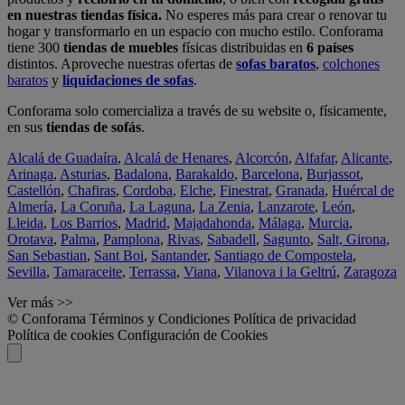
en nuestras tiendas física.
No esperes más para crear o renovar tu
hogar y transformarlo en un espacio con mucho estilo. Conforama
tiene 300
tiendas de muebles
físicas distribuidas en
6 países
distintos. Aproveche nuestras ofertas de
sofas baratos
,
colchones
baratos
y
liquidaciones de sofas
.
Conforama solo comercializa a través de su website o, físicamente,
en sus
tiendas de sofás
.
Alcalá de Guadaíra
,
Alcalá de Henares
,
Alcorcón
,
Alfafar
,
Alicante
,
Arinaga
,
Asturias
,
Badalona
,
Barakaldo
,
Barcelona
,
Burjassot
,
Castellón
,
Chafiras
,
Cordoba
,
Elche
,
Finestrat
,
Granada
,
Huércal de
Almería
,
La Coruña
,
La Laguna
,
La Zenia
,
Lanzarote
,
León
,
Lleida
,
Los Barrios
,
Madrid
,
Majadahonda
,
Málaga
,
Murcia
,
Orotava
,
Palma
,
Pamplona
,
Rivas
,
Sabadell
,
Sagunto
,
Salt, Girona
,
San Sebastian
,
Sant Boi
,
Santander
,
Santiago de Compostela
,
Sevilla
,
Tamaraceite
,
Terrassa
,
Viana
,
Vilanova i la Geltrú
,
Zaragoza
Ver más >>
© Conforama
Términos y Condiciones
Política de privacidad
Política de cookies
Configuración de Cookies