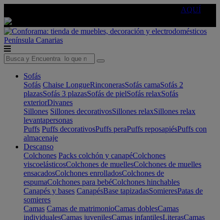
🔵Cambia tu electro con
-10% EXTRA
de descuento ☑️
AQUÍ
Península
Canarias
Sofás
Sofás
Chaise Longue
Rinconeras
Sofás cama
Sofás 2
plazas
Sofás 3 plazas
Sofás de piel
Sofás relax
Sofás
exterior
Divanes
Sillones
Sillones decorativos
Sillones relax
Sillones relax
levantapersonas
Puffs
Puffs decorativos
Puffs pera
Puffs reposapiés
Puffs con
almacenaje
Descanso
Colchones
Packs colchón y canapé
Colchones
viscoelásticos
Colchones de muelles
Colchones de muelles
ensacados
Colchones enrollados
Colchones de
espuma
Colchones para bebé
Colchones hinchables
Canapés y bases
Canapés
Base tapizadas
Somieres
Patas de
somieres
Camas
Camas de matrimonio
Camas dobles
Camas
individuales
Camas juveniles
Camas infantiles
Literas
Camas