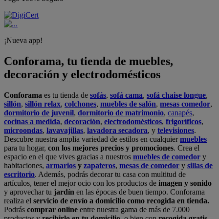
¡Nueva app!
Conforama, tu tienda de muebles,
decoración y electrodomésticos
Conforama
es tu tienda de
sofás
,
sofá cama
,
sofá chaise longue
,
sillón
,
sillón relax
,
colchones
,
muebles de salón
,
mesas comedor
,
dormitorio de juvenil
,
dormitorio de matrimonio
,
canapés
,
cocinas a medida
,
decoración
,
electrodomésticos
,
frigoríficos
,
microondas
,
lavavajillas
,
lavadora secadora
, y
televisiones
.
Descubre nuestra amplia variedad de estilos en cualquier
muebles
para tu hogar,
con los mejores precios y promociones
. Crea el
espacio en el que vives gracias a nuestros
muebles de comedor
y
habitaciones,
armarios
y
zapateros
,
mesas de comedor
y
sillas de
escritorio
. Además, podrás decorar tu casa con multitud de
artículos, tener el mejor ocio con los productos de
imagen y sonido
y aprovechar tu
jardín
en las épocas de buen tiempo. Conforama
realiza el
servicio de envío a domicilio como recogida en tienda.
Podrás
comprar online
entre nuestra gama de más de 7.000
productos y
recibirlo en tu domicilio
, o bien con
recogida gratis