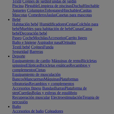
Textil
Cojines de jardín
Fundas de jardín
Piscina
Plegable
Limpieza de piscinas
Ducha
Hinchable
Juguetes
Columpios
Toboganes
Hinchables
Casitas
Mascotas
Comederos
Jaulas
Casetas para mascotas
Bebé
Habitación bebé
Humidificadores
Cestas
Colchón para
bebé
Muebles para habitación de bebé
Cunas
Cama
bebé
Decoración bebé
Paseo
Coche
Mochilas
Accesorios
Carrito ligero
Baño e higiene
Aspirador nasal
Orinales
Textil bebé
Cojines
Funda
Seguridad
Barreras
Deporte
Equipamiento de cardio
Máquinas de remo
Bicicletas
spinning
Elípticas
Bicicletas estáticas
Recambios y
complementos
Cintas
Equipamiento de musculación
Bancos
Mancuernas
Máquinas
Plataformas
vibratorias
Recambios y complementos
Accesorios fitness
Bandas
Barras
Plataforma de
step
Cuerdas
Bolas y esferas de equilibrio
Recuperación muscular
Electroestimulación
Terapia de
percusión
Baño
Accesorios de baño
Colgadores