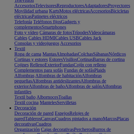
Televisión
Accesorios
Televisores
Reproductores
Adaptadores
Proyectores
Movilidad urbana
Karts
Motos eléctricas
Accesorios
Bicicletas
eléctricas
Patinetes eléctricos
Telefonía
Teléfonos fijos
Gadgets y
complementos
Smartphones
Foto y vídeo
Cámaras de fotos
Trípodes
Videocámaras
Cables
Cables HDMI
Cables USB
Cables Jack
Consolas y videojuegos
Accesorios
Textil
Ropa de cama
Mantas
Almohadas
Colchas
Sábanas
Nórdicos
Cortinas y estores
Estores
Visillos
Cortinas
Barras de cortina
Cojines
Relleno
Exterior
Fundas
Cojín con relleno
Complementos para sofás
Fundas de sofás
Plaids
Alfombras
Alfombras de habitación
Alfombras
pequeñas
Alfombras antideslizantes
Alfombras de
exterior
Alfombras de baño
Alfombras de salón
Alfombras
infantiles
Textil baño
Albornoces
Toallas
Textil cocina
Manteles
Servilletas
Decoración
Decoración de pared
Espejos
Relojes de
pared
Tableros
Canvas
Cuadros pintados a mano
Marcos
Placas
decorativas
Cuadros
Organización
Cajas decorativas
Percheros
Burros de