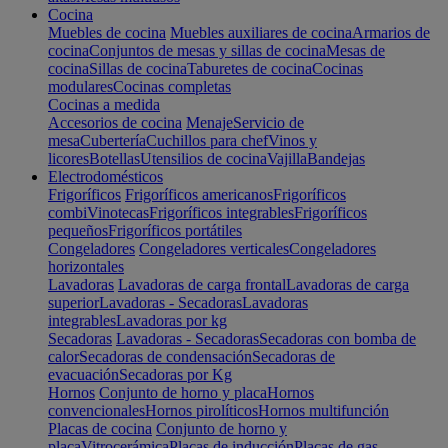
Cocina
Muebles de cocina
Muebles auxiliares de cocina
Armarios de
cocina
Conjuntos de mesas y sillas de cocina
Mesas de
cocina
Sillas de cocina
Taburetes de cocina
Cocinas
modulares
Cocinas completas
Cocinas a medida
Accesorios de cocina
Menaje
Servicio de
mesa
Cubertería
Cuchillos para chef
Vinos y
licores
Botellas
Utensilios de cocina
Vajilla
Bandejas
Electrodomésticos
Frigoríficos
Frigoríficos americanos
Frigoríficos
combi
Vinotecas
Frigoríficos integrables
Frigoríficos
pequeños
Frigoríficos portátiles
Congeladores
Congeladores verticales
Congeladores
horizontales
Lavadoras
Lavadoras de carga frontal
Lavadoras de carga
superior
Lavadoras - Secadoras
Lavadoras
integrables
Lavadoras por kg
Secadoras
Lavadoras - Secadoras
Secadoras con bomba de
calor
Secadoras de condensación
Secadoras de
evacuación
Secadoras por Kg
Hornos
Conjunto de horno y placa
Hornos
convencionales
Hornos pirolíticos
Hornos multifunción
Placas de cocina
Conjunto de horno y
placa
Vitrocerámica
Placas de inducción
Placas de gas