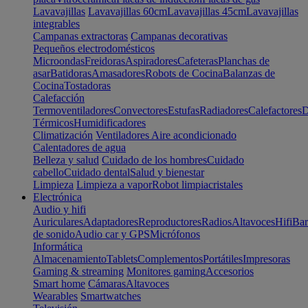
Lavavajillas
Lavavajillas 60cm
Lavavajillas 45cm
Lavavajillas
integrables
Campanas extractoras
Campanas decorativas
Pequeños electrodomésticos
Microondas
Freidoras
Aspiradores
Cafeteras
Planchas de
asar
Batidoras
Amasadores
Robots de Cocina
Balanzas de
Cocina
Tostadoras
Calefacción
Termoventiladores
Convectores
Estufas
Radiadores
Calefactores
D
Térmicos
Humidificadores
Climatización
Ventiladores
Aire acondicionado
Calentadores de agua
Belleza y salud
Cuidado de los hombres
Cuidado
cabello
Cuidado dental
Salud y bienestar
Limpieza
Limpieza a vapor
Robot limpiacristales
Electrónica
Audio y hifi
Auriculares
Adaptadores
Reproductores
Radios
Altavoces
Hifi
Bar
de sonido
Audio car y GPS
Micrófonos
Informática
Almacenamiento
Tablets
Complementos
Portátiles
Impresoras
Gaming & streaming
Monitores gaming
Accesorios
Smart home
Cámaras
Altavoces
Wearables
Smartwatches