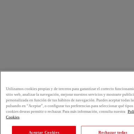
Utilizamos cookies propias y de terceros para garantizar el correcto funcionami
sitio web, analizar la navegación, mejorar nuestros servicios y mostrarte public
personalizada en función de tus hábitos de navegación. Puedes aceptar todas la
pulsando en “Aceptar”, o configurar tus preferencias para seleccionar qué tipos
cookies deseas permitir o rechazar. Para más información, consulta nuestra
Pol
Cookies
Aceptar Cookies
Rechazar todas