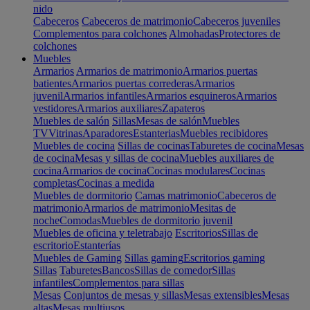
nido
Cabeceros
Cabeceros de matrimonio
Cabeceros juveniles
Complementos para colchones
Almohadas
Protectores de
colchones
Muebles
Armarios
Armarios de matrimonio
Armarios puertas
batientes
Armarios puertas correderas
Armarios
juvenil
Armarios infantiles
Armarios esquineros
Armarios
vestidores
Armarios auxiliares
Zapateros
Muebles de salón
Sillas
Mesas de salón
Muebles
TV
Vitrinas
Aparadores
Estanterias
Muebles recibidores
Muebles de cocina
Sillas de cocinas
Taburetes de cocina
Mesas
de cocina
Mesas y sillas de cocina
Muebles auxiliares de
cocina
Armarios de cocina
Cocinas modulares
Cocinas
completas
Cocinas a medida
Muebles de dormitorio
Camas matrimonio
Cabeceros de
matrimonio
Armarios de matrimonio
Mesitas de
noche
Comodas
Muebles de dormitorio juvenil
Muebles de oficina y teletrabajo
Escritorios
Sillas de
escritorio
Estanterías
Muebles de Gaming
Sillas gaming
Escritorios gaming
Sillas
Taburetes
Bancos
Sillas de comedor
Sillas
infantiles
Complementos para sillas
Mesas
Conjuntos de mesas y sillas
Mesas extensibles
Mesas
altas
Mesas multiusos