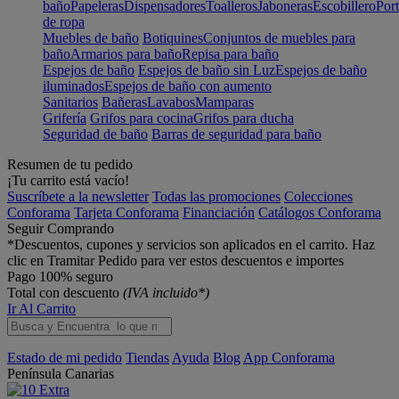
baño
Papeleras
Dispensadores
Toalleros
Jaboneras
Escobillero
Port
de ropa
Muebles de baño
Botiquines
Conjuntos de muebles para
baño
Armarios para baño
Repisa para baño
Espejos de baño
Espejos de baño sin Luz
Espejos de baño
iluminados
Espejos de baño con aumento
Sanitarios
Bañeras
Lavabos
Mamparas
Grifería
Grifos para cocina
Grifos para ducha
Seguridad de baño
Barras de seguridad para baño
Resumen de tu pedido
¡Tu carrito está vacío!
Suscríbete a la newsletter
Todas las promociones
Colecciones
Conforama
Tarjeta Conforama
Financiación
Catálogos Conforama
Seguir Comprando
*Descuentos, cupones y servicios son aplicados en el carrito. Haz
clic en Tramitar Pedido para ver estos descuentos e importes
Pago 100% seguro
Total con descuento
(IVA incluido*)
Ir Al Carrito
Estado de mi pedido
Tiendas
Ayuda
Blog
App Conforama
Península
Canarias