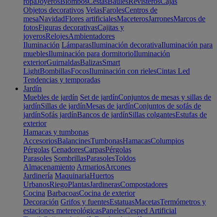
ropa
Joyeros
Biombos
Cestas
Baúles
Revisteros
Cajas
Objetos decorativos
Velas
Faroles
Centros de
mesa
Navidad
Flores artificiales
Maceteros
Jarrones
Marcos de
fotos
Figuras decorativas
Cajitas y
joyeros
Relojes
Ambientadores
Iluminación
Lámparas
Iluminación decorativa
Iluminación para
muebles
Iluminación para dormitorio
Iluminación
exterior
Guirnaldas
Balizas
Smart
Light
Bombillas
Focos
Iluminación con rieles
Cintas Led
Tendencias y temporadas
Jardín
Muebles de jardín
Set de jardín
Conjuntos de mesas y sillas de
jardín
Sillas de jardín
Mesas de jardín
Conjuntos de sofás de
jardín
Sofás jardín
Bancos de jardín
Sillas colgantes
Estufas de
exterior
Hamacas y tumbonas
Accesorios
Balancines
Tumbonas
Hamacas
Columpios
Pérgolas
Cenadores
Carpas
Pérgolas
Parasoles
Sombrillas
Parasoles
Toldos
Almacenamiento
Armarios
Arcones
Jardinería
Maquinaria
Huertos
Urbanos
Riego
Plantas
Jardineras
Compostadores
Cocina
Barbacoas
Cocina de exterior
Decoración
Grifos y fuentes
Estatuas
Macetas
Termómetros y
estaciones metereológicas
Paneles
Cesped Artificial