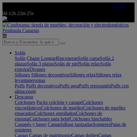
🔵Cambia tu electro con
-10% EXTRA
de descuento ☑️
AQUÍ
0d
12h
22m
25s
Península
Canarias
Sofás
Sofás
Chaise Longue
Rinconeras
Sofás cama
Sofás 2
plazas
Sofás 3 plazas
Sofás de piel
Sofás relax
Sofás
exterior
Divanes
Sillones
Sillones decorativos
Sillones relax
Sillones relax
levantapersonas
Puffs
Puffs decorativos
Puffs pera
Puffs reposapiés
Puffs con
almacenaje
Descanso
Colchones
Packs colchón y canapé
Colchones
viscoelásticos
Colchones de muelles
Colchones de muelles
ensacados
Colchones enrollados
Colchones de
espuma
Colchones para bebé
Colchones hinchables
Canapés y bases
Canapés
Base tapizadas
Somieres
Patas de
somieres
Camas
Camas de matrimonio
Camas dobles
Camas