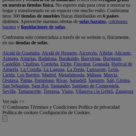
en nuestras tiendas física.
No esperes más para crear o renovar tu
hogar y transformarlo en un espacio con mucho estilo. Conforama
tiene 300
tiendas de muebles
físicas distribuidas en
6 países
distintos. Aproveche nuestras ofertas de
sofas baratos
,
colchones
baratos
y
liquidaciones de sofas
.
Conforama solo comercializa a través de su website o, físicamente,
en sus
tiendas de sofás
.
Alcalá de Guadaíra
,
Alcalá de Henares
,
Alcorcón
,
Alfafar
,
Alicante
,
Arinaga
,
Asturias
,
Badalona
,
Barakaldo
,
Barcelona
,
Burjassot
,
Castellón
,
Chafiras
,
Cordoba
,
Elche
,
Finestrat
,
Granada
,
Huércal de
Almería
,
La Coruña
,
La Laguna
,
La Zenia
,
Lanzarote
,
León
,
Lleida
,
Los Barrios
,
Madrid
,
Majadahonda
,
Málaga
,
Murcia
,
Orotava
,
Palma
,
Pamplona
,
Rivas
,
Sabadell
,
Sagunto
,
Salt, Girona
,
San Sebastian
,
Sant Boi
,
Santander
,
Santiago de Compostela
,
Sevilla
,
Tamaraceite
,
Terrassa
,
Viana
,
Vilanova i la Geltrú
,
Zaragoza
Ver más >>
© Conforama
Términos y Condiciones
Política de privacidad
Política de cookies
Configuración de Cookies