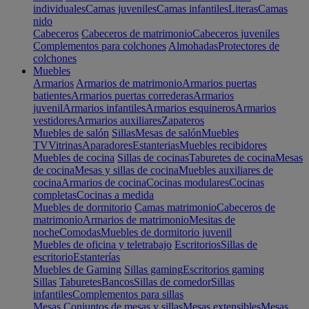
individuales
Camas juveniles
Camas infantiles
Literas
Camas
nido
Cabeceros
Cabeceros de matrimonio
Cabeceros juveniles
Complementos para colchones
Almohadas
Protectores de
colchones
Muebles
Armarios
Armarios de matrimonio
Armarios puertas
batientes
Armarios puertas correderas
Armarios
juvenil
Armarios infantiles
Armarios esquineros
Armarios
vestidores
Armarios auxiliares
Zapateros
Muebles de salón
Sillas
Mesas de salón
Muebles
TV
Vitrinas
Aparadores
Estanterias
Muebles recibidores
Muebles de cocina
Sillas de cocinas
Taburetes de cocina
Mesas
de cocina
Mesas y sillas de cocina
Muebles auxiliares de
cocina
Armarios de cocina
Cocinas modulares
Cocinas
completas
Cocinas a medida
Muebles de dormitorio
Camas matrimonio
Cabeceros de
matrimonio
Armarios de matrimonio
Mesitas de
noche
Comodas
Muebles de dormitorio juvenil
Muebles de oficina y teletrabajo
Escritorios
Sillas de
escritorio
Estanterías
Muebles de Gaming
Sillas gaming
Escritorios gaming
Sillas
Taburetes
Bancos
Sillas de comedor
Sillas
infantiles
Complementos para sillas
Mesas
Conjuntos de mesas y sillas
Mesas extensibles
Mesas