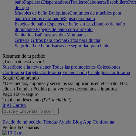
baño
Papeleras
Dispensadores
Toalleros
Jaboneras
Escobillero
Port
de ropa
Muebles de baño
Botiquines
Conjuntos de muebles para
baño
Armarios para baño
Repisa para baño
Espejos de baño
Espejos de baño sin Luz
Espejos de baño
iluminados
Espejos de baño con aumento
Sanitarios
Bañeras
Lavabos
Mamparas
Grifería
Grifos para cocina
Grifos para ducha
Seguridad de baño
Barras de seguridad para baño
Resumen de tu pedido
¡Tu carrito está vacío!
Suscríbete a la newsletter
Todas las promociones
Colecciones
Conforama
Tarjeta Conforama
Financiación
Catálogos Conforama
Seguir Comprando
*Descuentos, cupones y servicios son aplicados en el carrito. Haz
clic en Tramitar Pedido para ver estos descuentos e importes
Pago 100% seguro
Total con descuento
(IVA incluido*)
Ir Al Carrito
Estado de mi pedido
Tiendas
Ayuda
Blog
App Conforama
Península
Canarias