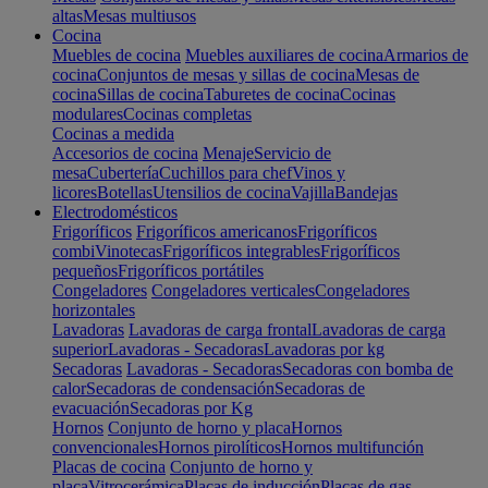
altas
Mesas multiusos
Cocina
Muebles de cocina
Muebles auxiliares de cocina
Armarios de
cocina
Conjuntos de mesas y sillas de cocina
Mesas de
cocina
Sillas de cocina
Taburetes de cocina
Cocinas
modulares
Cocinas completas
Cocinas a medida
Accesorios de cocina
Menaje
Servicio de
mesa
Cubertería
Cuchillos para chef
Vinos y
licores
Botellas
Utensilios de cocina
Vajilla
Bandejas
Electrodomésticos
Frigoríficos
Frigoríficos americanos
Frigoríficos
combi
Vinotecas
Frigoríficos integrables
Frigoríficos
pequeños
Frigoríficos portátiles
Congeladores
Congeladores verticales
Congeladores
horizontales
Lavadoras
Lavadoras de carga frontal
Lavadoras de carga
superior
Lavadoras - Secadoras
Lavadoras por kg
Secadoras
Lavadoras - Secadoras
Secadoras con bomba de
calor
Secadoras de condensación
Secadoras de
evacuación
Secadoras por Kg
Hornos
Conjunto de horno y placa
Hornos
convencionales
Hornos pirolíticos
Hornos multifunción
Placas de cocina
Conjunto de horno y
placa
Vitrocerámica
Placas de inducción
Placas de gas