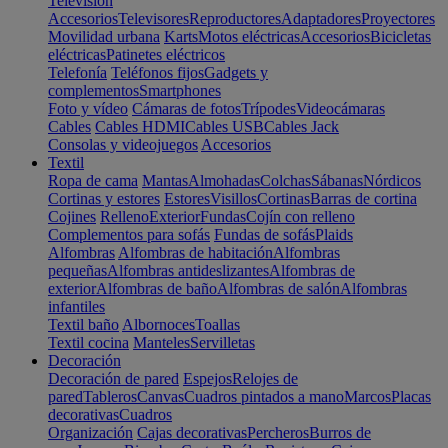
Televisión
Accesorios
Televisores
Reproductores
Adaptadores
Proyectores
Movilidad urbana
Karts
Motos eléctricas
Accesorios
Bicicletas
eléctricas
Patinetes eléctricos
Telefonía
Teléfonos fijos
Gadgets y
complementos
Smartphones
Foto y vídeo
Cámaras de fotos
Trípodes
Videocámaras
Cables
Cables HDMI
Cables USB
Cables Jack
Consolas y videojuegos
Accesorios
Textil
Ropa de cama
Mantas
Almohadas
Colchas
Sábanas
Nórdicos
Cortinas y estores
Estores
Visillos
Cortinas
Barras de cortina
Cojines
Relleno
Exterior
Fundas
Cojín con relleno
Complementos para sofás
Fundas de sofás
Plaids
Alfombras
Alfombras de habitación
Alfombras
pequeñas
Alfombras antideslizantes
Alfombras de
exterior
Alfombras de baño
Alfombras de salón
Alfombras
infantiles
Textil baño
Albornoces
Toallas
Textil cocina
Manteles
Servilletas
Decoración
Decoración de pared
Espejos
Relojes de
pared
Tableros
Canvas
Cuadros pintados a mano
Marcos
Placas
decorativas
Cuadros
Organización
Cajas decorativas
Percheros
Burros de