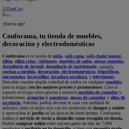
¡Nueva app!
Conforama, tu tienda de muebles,
decoración y electrodomésticos
Conforama
es tu tienda de
sofás
,
sofá cama
,
sofá chaise longue
,
sillón
,
sillón relax
,
colchones
,
muebles de salón
,
mesas comedor
,
dormitorio de juvenil
,
dormitorio de matrimonio
,
canapés
,
cocinas a medida
,
decoración
,
electrodomésticos
,
frigoríficos
,
microondas
,
lavavajillas
,
lavadora secadora
, y
televisiones
.
Descubre nuestra amplia variedad de estilos en cualquier
muebles
para tu hogar,
con los mejores precios y promociones
. Crea el
espacio en el que vives gracias a nuestros
muebles de comedor
y
habitaciones,
armarios
y
zapateros
,
mesas de comedor
y
sillas de
escritorio
. Además, podrás decorar tu casa con multitud de
artículos, tener el mejor ocio con los productos de
imagen y sonido
y aprovechar tu
jardín
en las épocas de buen tiempo. Conforama
realiza el
servicio de envío a domicilio como recogida en tienda.
Podrás
comprar online
entre nuestra gama de más de 7.000
productos y
recibirlo en tu domicilio
, o bien con
recogida gratis