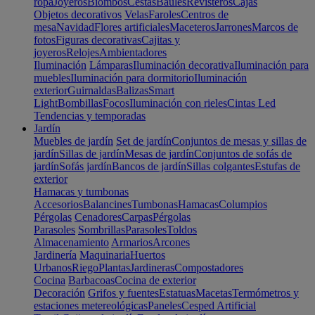
ropa
Joyeros
Biombos
Cestas
Baúles
Revisteros
Cajas
Objetos decorativos
Velas
Faroles
Centros de
mesa
Navidad
Flores artificiales
Maceteros
Jarrones
Marcos de
fotos
Figuras decorativas
Cajitas y
joyeros
Relojes
Ambientadores
Iluminación
Lámparas
Iluminación decorativa
Iluminación para
muebles
Iluminación para dormitorio
Iluminación
exterior
Guirnaldas
Balizas
Smart
Light
Bombillas
Focos
Iluminación con rieles
Cintas Led
Tendencias y temporadas
Jardín
Muebles de jardín
Set de jardín
Conjuntos de mesas y sillas de
jardín
Sillas de jardín
Mesas de jardín
Conjuntos de sofás de
jardín
Sofás jardín
Bancos de jardín
Sillas colgantes
Estufas de
exterior
Hamacas y tumbonas
Accesorios
Balancines
Tumbonas
Hamacas
Columpios
Pérgolas
Cenadores
Carpas
Pérgolas
Parasoles
Sombrillas
Parasoles
Toldos
Almacenamiento
Armarios
Arcones
Jardinería
Maquinaria
Huertos
Urbanos
Riego
Plantas
Jardineras
Compostadores
Cocina
Barbacoas
Cocina de exterior
Decoración
Grifos y fuentes
Estatuas
Macetas
Termómetros y
estaciones metereológicas
Paneles
Cesped Artificial