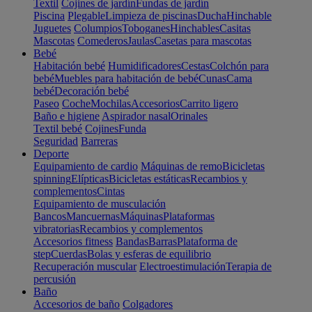
Textil
Cojines de jardín
Fundas de jardín
Piscina
Plegable
Limpieza de piscinas
Ducha
Hinchable
Juguetes
Columpios
Toboganes
Hinchables
Casitas
Mascotas
Comederos
Jaulas
Casetas para mascotas
Bebé
Habitación bebé
Humidificadores
Cestas
Colchón para
bebé
Muebles para habitación de bebé
Cunas
Cama
bebé
Decoración bebé
Paseo
Coche
Mochilas
Accesorios
Carrito ligero
Baño e higiene
Aspirador nasal
Orinales
Textil bebé
Cojines
Funda
Seguridad
Barreras
Deporte
Equipamiento de cardio
Máquinas de remo
Bicicletas
spinning
Elípticas
Bicicletas estáticas
Recambios y
complementos
Cintas
Equipamiento de musculación
Bancos
Mancuernas
Máquinas
Plataformas
vibratorias
Recambios y complementos
Accesorios fitness
Bandas
Barras
Plataforma de
step
Cuerdas
Bolas y esferas de equilibrio
Recuperación muscular
Electroestimulación
Terapia de
percusión
Baño
Accesorios de baño
Colgadores