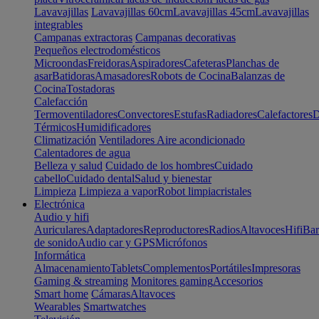
Lavavajillas
Lavavajillas 60cm
Lavavajillas 45cm
Lavavajillas
integrables
Campanas extractoras
Campanas decorativas
Pequeños electrodomésticos
Microondas
Freidoras
Aspiradores
Cafeteras
Planchas de
asar
Batidoras
Amasadores
Robots de Cocina
Balanzas de
Cocina
Tostadoras
Calefacción
Termoventiladores
Convectores
Estufas
Radiadores
Calefactores
D
Térmicos
Humidificadores
Climatización
Ventiladores
Aire acondicionado
Calentadores de agua
Belleza y salud
Cuidado de los hombres
Cuidado
cabello
Cuidado dental
Salud y bienestar
Limpieza
Limpieza a vapor
Robot limpiacristales
Electrónica
Audio y hifi
Auriculares
Adaptadores
Reproductores
Radios
Altavoces
Hifi
Bar
de sonido
Audio car y GPS
Micrófonos
Informática
Almacenamiento
Tablets
Complementos
Portátiles
Impresoras
Gaming & streaming
Monitores gaming
Accesorios
Smart home
Cámaras
Altavoces
Wearables
Smartwatches