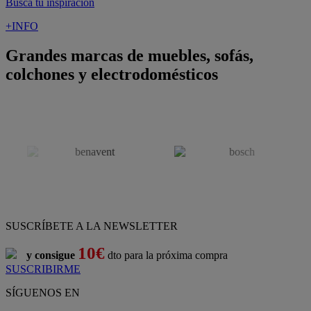
¡Nueva app!
Conforama, tu tienda de muebles,
decoración y electrodomésticos
Conforama
es tu tienda de
sofás
,
sofá cama
,
sofá chaise longue
,
sillón
,
sillón relax
,
colchones
,
muebles de salón
,
mesas comedor
,
dormitorio de juvenil
,
dormitorio de matrimonio
,
canapés
,
cocinas a medida
,
decoración
,
electrodomésticos
,
frigoríficos
,
microondas
,
lavavajillas
,
lavadora secadora
, y
televisiones
.
Descubre nuestra amplia variedad de estilos en cualquier
muebles
para tu hogar,
con los mejores precios y promociones
. Crea el
espacio en el que vives gracias a nuestros
muebles de comedor
y
habitaciones,
armarios
y
zapateros
,
mesas de comedor
y
sillas de
escritorio
. Además, podrás decorar tu casa con multitud de
artículos, tener el mejor ocio con los productos de
imagen y sonido
y aprovechar tu
jardín
en las épocas de buen tiempo. Conforama
realiza el
servicio de envío a domicilio como recogida en tienda.
Podrás
comprar online
entre nuestra gama de más de 7.000
productos y
recibirlo en tu domicilio
, o bien con
recogida gratis