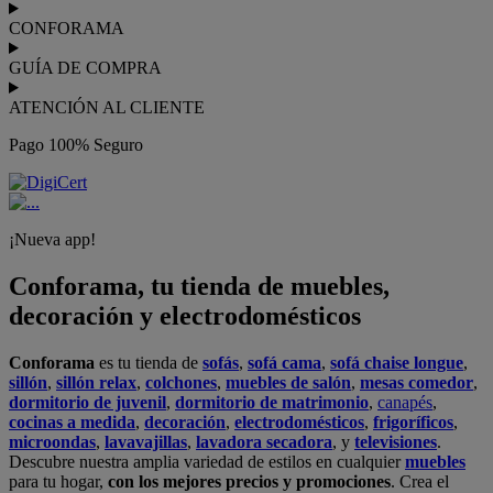
en nuestras tiendas física.
No esperes más para crear o renovar tu
hogar y transformarlo en un espacio con mucho estilo. Conforama
tiene 300
tiendas de muebles
físicas distribuidas en
6 países
distintos. Aproveche nuestras ofertas de
sofas baratos
,
colchones
baratos
y
liquidaciones de sofas
.
Conforama solo comercializa a través de su website o, físicamente,
en sus
tiendas de sofás
.
Alcalá de Guadaíra
,
Alcalá de Henares
,
Alcorcón
,
Alfafar
,
Alicante
,
Arinaga
,
Asturias
,
Badalona
,
Barakaldo
,
Barcelona
,
Burjassot
,
Castellón
,
Chafiras
,
Cordoba
,
Elche
,
Finestrat
,
Granada
,
Huércal de
Almería
,
La Coruña
,
La Laguna
,
La Zenia
,
Lanzarote
,
León
,
Lleida
,
Los Barrios
,
Madrid
,
Majadahonda
,
Málaga
,
Murcia
,
Orotava
,
Palma
,
Pamplona
,
Rivas
,
Sabadell
,
Sagunto
,
Salt, Girona
,
San Sebastian
,
Sant Boi
,
Santander
,
Santiago de Compostela
,
Sevilla
,
Tamaraceite
,
Terrassa
,
Viana
,
Vilanova i la Geltrú
,
Zaragoza
Ver más >>
© Conforama
Términos y Condiciones
Política de privacidad
Política de cookies
Configuración de Cookies