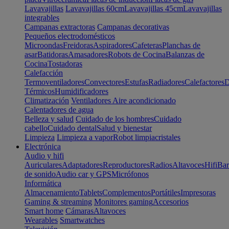
Lavavajillas
Lavavajillas 60cm
Lavavajillas 45cm
Lavavajillas
integrables
Campanas extractoras
Campanas decorativas
Pequeños electrodomésticos
Microondas
Freidoras
Aspiradores
Cafeteras
Planchas de
asar
Batidoras
Amasadores
Robots de Cocina
Balanzas de
Cocina
Tostadoras
Calefacción
Termoventiladores
Convectores
Estufas
Radiadores
Calefactores
D
Térmicos
Humidificadores
Climatización
Ventiladores
Aire acondicionado
Calentadores de agua
Belleza y salud
Cuidado de los hombres
Cuidado
cabello
Cuidado dental
Salud y bienestar
Limpieza
Limpieza a vapor
Robot limpiacristales
Electrónica
Audio y hifi
Auriculares
Adaptadores
Reproductores
Radios
Altavoces
Hifi
Bar
de sonido
Audio car y GPS
Micrófonos
Informática
Almacenamiento
Tablets
Complementos
Portátiles
Impresoras
Gaming & streaming
Monitores gaming
Accesorios
Smart home
Cámaras
Altavoces
Wearables
Smartwatches