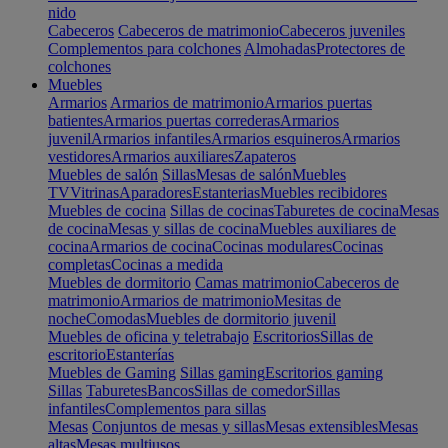
nido
Cabeceros
Cabeceros de matrimonio
Cabeceros juveniles
Complementos para colchones
Almohadas
Protectores de
colchones
Muebles
Armarios
Armarios de matrimonio
Armarios puertas
batientes
Armarios puertas correderas
Armarios
juvenil
Armarios infantiles
Armarios esquineros
Armarios
vestidores
Armarios auxiliares
Zapateros
Muebles de salón
Sillas
Mesas de salón
Muebles
TV
Vitrinas
Aparadores
Estanterias
Muebles recibidores
Muebles de cocina
Sillas de cocinas
Taburetes de cocina
Mesas
de cocina
Mesas y sillas de cocina
Muebles auxiliares de
cocina
Armarios de cocina
Cocinas modulares
Cocinas
completas
Cocinas a medida
Muebles de dormitorio
Camas matrimonio
Cabeceros de
matrimonio
Armarios de matrimonio
Mesitas de
noche
Comodas
Muebles de dormitorio juvenil
Muebles de oficina y teletrabajo
Escritorios
Sillas de
escritorio
Estanterías
Muebles de Gaming
Sillas gaming
Escritorios gaming
Sillas
Taburetes
Bancos
Sillas de comedor
Sillas
infantiles
Complementos para sillas
Mesas
Conjuntos de mesas y sillas
Mesas extensibles
Mesas
altas
Mesas multiusos