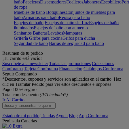
baño
Papeleras
Dispensadores
Toalleros
Jaboneras
Escobillero
Port
de ropa
Muebles de baño
Botiquines
Conjuntos de muebles para
baño
Armarios para baño
Repisa para baño
Espejos de baño
Espejos de baño sin Luz
Espejos de baño
iluminados
Espejos de baño con aumento
Sanitarios
Bañeras
Lavabos
Mamparas
Grifería
Grifos para cocina
Grifos para ducha
Seguridad de baño
Barras de seguridad para baño
Resumen de tu pedido
¡Tu carrito está vacío!
Suscríbete a la newsletter
Todas las promociones
Colecciones
Conforama
Tarjeta Conforama
Financiación
Catálogos Conforama
Seguir Comprando
*Descuentos, cupones y servicios son aplicados en el carrito. Haz
clic en Tramitar Pedido para ver estos descuentos e importes
Pago 100% seguro
Total con descuento
(IVA incluido*)
Ir Al Carrito
Estado de mi pedido
Tiendas
Ayuda
Blog
App Conforama
Península
Canarias