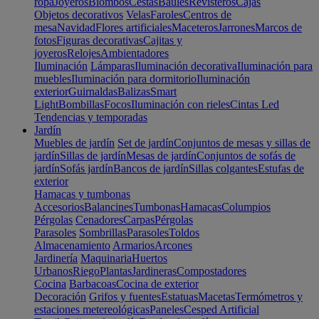
ropa
Joyeros
Biombos
Cestas
Baúles
Revisteros
Cajas
Objetos decorativos
Velas
Faroles
Centros de
mesa
Navidad
Flores artificiales
Maceteros
Jarrones
Marcos de
fotos
Figuras decorativas
Cajitas y
joyeros
Relojes
Ambientadores
Iluminación
Lámparas
Iluminación decorativa
Iluminación para
muebles
Iluminación para dormitorio
Iluminación
exterior
Guirnaldas
Balizas
Smart
Light
Bombillas
Focos
Iluminación con rieles
Cintas Led
Tendencias y temporadas
Jardín
Muebles de jardín
Set de jardín
Conjuntos de mesas y sillas de
jardín
Sillas de jardín
Mesas de jardín
Conjuntos de sofás de
jardín
Sofás jardín
Bancos de jardín
Sillas colgantes
Estufas de
exterior
Hamacas y tumbonas
Accesorios
Balancines
Tumbonas
Hamacas
Columpios
Pérgolas
Cenadores
Carpas
Pérgolas
Parasoles
Sombrillas
Parasoles
Toldos
Almacenamiento
Armarios
Arcones
Jardinería
Maquinaria
Huertos
Urbanos
Riego
Plantas
Jardineras
Compostadores
Cocina
Barbacoas
Cocina de exterior
Decoración
Grifos y fuentes
Estatuas
Macetas
Termómetros y
estaciones metereológicas
Paneles
Cesped Artificial