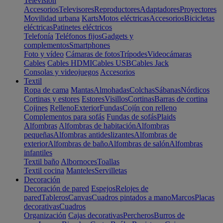
Televisión
Accesorios
Televisores
Reproductores
Adaptadores
Proyectores
Movilidad urbana
Karts
Motos eléctricas
Accesorios
Bicicletas
eléctricas
Patinetes eléctricos
Telefonía
Teléfonos fijos
Gadgets y
complementos
Smartphones
Foto y vídeo
Cámaras de fotos
Trípodes
Videocámaras
Cables
Cables HDMI
Cables USB
Cables Jack
Consolas y videojuegos
Accesorios
Textil
Ropa de cama
Mantas
Almohadas
Colchas
Sábanas
Nórdicos
Cortinas y estores
Estores
Visillos
Cortinas
Barras de cortina
Cojines
Relleno
Exterior
Fundas
Cojín con relleno
Complementos para sofás
Fundas de sofás
Plaids
Alfombras
Alfombras de habitación
Alfombras
pequeñas
Alfombras antideslizantes
Alfombras de
exterior
Alfombras de baño
Alfombras de salón
Alfombras
infantiles
Textil baño
Albornoces
Toallas
Textil cocina
Manteles
Servilletas
Decoración
Decoración de pared
Espejos
Relojes de
pared
Tableros
Canvas
Cuadros pintados a mano
Marcos
Placas
decorativas
Cuadros
Organización
Cajas decorativas
Percheros
Burros de