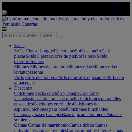
🔵Cambia tu electro con
-10% EXTRA
de descuento ☑️
AQUÍ
Península
Canarias
Sofás
Sofás
Chaise Longue
Rinconeras
Sofás cama
Sofás 2
plazas
Sofás 3 plazas
Sofás de piel
Sofás relax
Sofás
exterior
Divanes
Sillones
Sillones decorativos
Sillones relax
Sillones relax
levantapersonas
Puffs
Puffs decorativos
Puffs pera
Puffs reposapiés
Puffs con
almacenaje
Descanso
Colchones
Packs colchón y canapé
Colchones
viscoelásticos
Colchones de muelles
Colchones de muelles
ensacados
Colchones enrollados
Colchones de
espuma
Colchones para bebé
Colchones hinchables
Canapés y bases
Canapés
Base tapizadas
Somieres
Patas de
somieres
Camas
Camas de matrimonio
Camas dobles
Camas
individuales
Camas juveniles
Camas infantiles
Literas
Camas