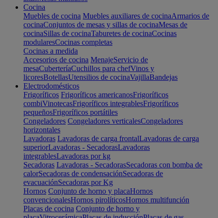
Cocina
Muebles de cocina
Muebles auxiliares de cocina
Armarios de
cocina
Conjuntos de mesas y sillas de cocina
Mesas de
cocina
Sillas de cocina
Taburetes de cocina
Cocinas
modulares
Cocinas completas
Cocinas a medida
Accesorios de cocina
Menaje
Servicio de
mesa
Cubertería
Cuchillos para chef
Vinos y
licores
Botellas
Utensilios de cocina
Vajilla
Bandejas
Electrodomésticos
Frigoríficos
Frigoríficos americanos
Frigoríficos
combi
Vinotecas
Frigoríficos integrables
Frigoríficos
pequeños
Frigoríficos portátiles
Congeladores
Congeladores verticales
Congeladores
horizontales
Lavadoras
Lavadoras de carga frontal
Lavadoras de carga
superior
Lavadoras - Secadoras
Lavadoras
integrables
Lavadoras por kg
Secadoras
Lavadoras - Secadoras
Secadoras con bomba de
calor
Secadoras de condensación
Secadoras de
evacuación
Secadoras por Kg
Hornos
Conjunto de horno y placa
Hornos
convencionales
Hornos pirolíticos
Hornos multifunción
Placas de cocina
Conjunto de horno y
placa
Vitrocerámica
Placas de inducción
Placas de gas