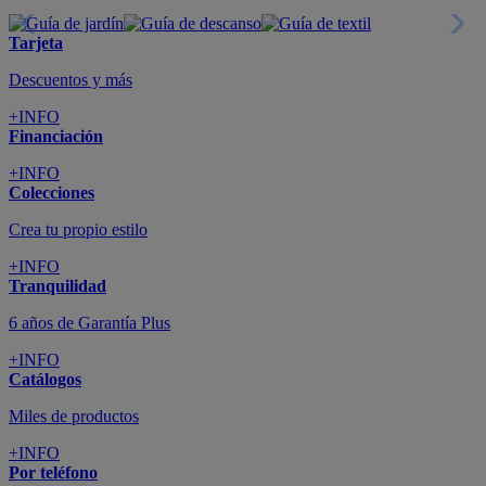
+INFO
Suscríbete
Cupón de dto. de 10€
+INFO
Tiendas de sofás y muebles
¡Encuentra la tuya!
+INFO
Tu cuenta
Promociones exclusivas
+INFO
El blog
Busca tu inspiración
+INFO
Grandes marcas de muebles, sofás,
colchones y electrodomésticos