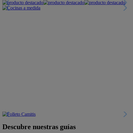
+INFO
Colecciones
Crea tu propio estilo
+INFO
Tranquilidad
6 años de Garantía Plus
+INFO
Catálogos
Miles de productos
+INFO
Por teléfono
Llámanos y compra
+INFO
Nueva app
Todo en tu móvil