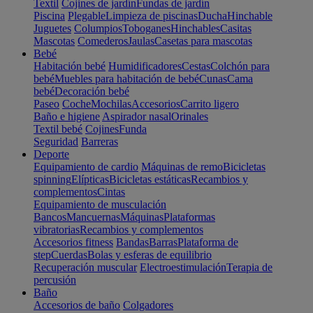
Textil
Cojines de jardín
Fundas de jardín
Piscina
Plegable
Limpieza de piscinas
Ducha
Hinchable
Juguetes
Columpios
Toboganes
Hinchables
Casitas
Mascotas
Comederos
Jaulas
Casetas para mascotas
Bebé
Habitación bebé
Humidificadores
Cestas
Colchón para
bebé
Muebles para habitación de bebé
Cunas
Cama
bebé
Decoración bebé
Paseo
Coche
Mochilas
Accesorios
Carrito ligero
Baño e higiene
Aspirador nasal
Orinales
Textil bebé
Cojines
Funda
Seguridad
Barreras
Deporte
Equipamiento de cardio
Máquinas de remo
Bicicletas
spinning
Elípticas
Bicicletas estáticas
Recambios y
complementos
Cintas
Equipamiento de musculación
Bancos
Mancuernas
Máquinas
Plataformas
vibratorias
Recambios y complementos
Accesorios fitness
Bandas
Barras
Plataforma de
step
Cuerdas
Bolas y esferas de equilibrio
Recuperación muscular
Electroestimulación
Terapia de
percusión
Baño
Accesorios de baño
Colgadores