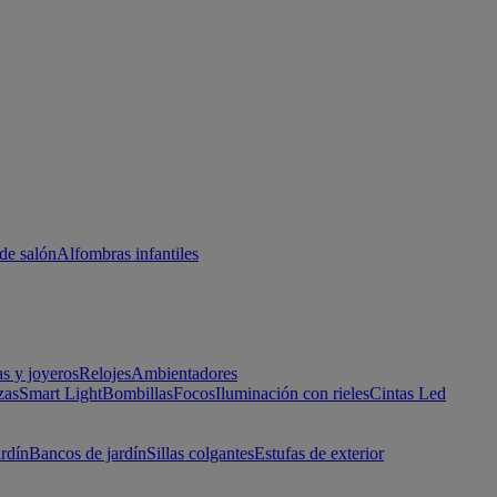
de salón
Alfombras infantiles
as y joyeros
Relojes
Ambientadores
zas
Smart Light
Bombillas
Focos
Iluminación con rieles
Cintas Led
ardín
Bancos de jardín
Sillas colgantes
Estufas de exterior