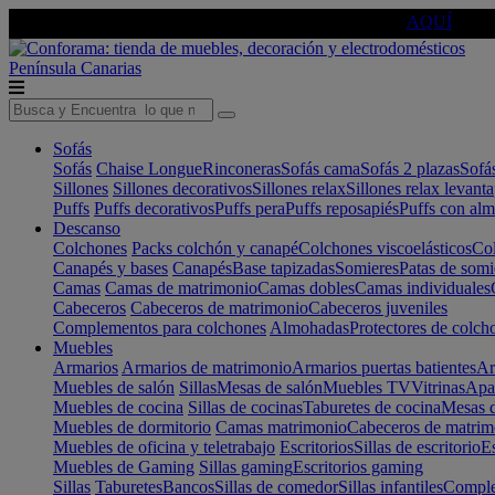
🔵Cambia tu electro con
-10% EXTRA
de descuento ☑️
AQUÍ
Península
Canarias
Sofás
Sofás
Chaise Longue
Rinconeras
Sofás cama
Sofás 2 plazas
Sofá
Sillones
Sillones decorativos
Sillones relax
Sillones relax levant
Puffs
Puffs decorativos
Puffs pera
Puffs reposapiés
Puffs con al
Descanso
Colchones
Packs colchón y canapé
Colchones viscoelásticos
Col
Canapés y bases
Canapés
Base tapizadas
Somieres
Patas de somi
Camas
Camas de matrimonio
Camas dobles
Camas individuales
Cabeceros
Cabeceros de matrimonio
Cabeceros juveniles
Complementos para colchones
Almohadas
Protectores de colch
Muebles
Armarios
Armarios de matrimonio
Armarios puertas batientes
Ar
Muebles de salón
Sillas
Mesas de salón
Muebles TV
Vitrinas
Apa
Muebles de cocina
Sillas de cocinas
Taburetes de cocina
Mesas d
Muebles de dormitorio
Camas matrimonio
Cabeceros de matrim
Muebles de oficina y teletrabajo
Escritorios
Sillas de escritorio
Es
Muebles de Gaming
Sillas gaming
Escritorios gaming
Sillas
Taburetes
Bancos
Sillas de comedor
Sillas infantiles
Complem