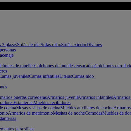
s 3 plazas
Sofás de piel
Sofás relax
Sofás exterior
Divanes
apersonas
macenaje
chones de muelles
Colchones de muelles ensacados
Colchones enrollad
eres
Camas juveniles
Camas infantiles
Literas
Camas nido
ones
marios puertas correderas
Armarios juvenil
Armarios infantiles
Armarios 
radores
Estanterias
Muebles recibidores
e cocina
Mesas y sillas de cocina
Muebles auxiliares de cocina
Armarios
onio
Armarios de matrimonio
Mesitas de noche
Comodas
Muebles de dor
tanterías
entos para sillas