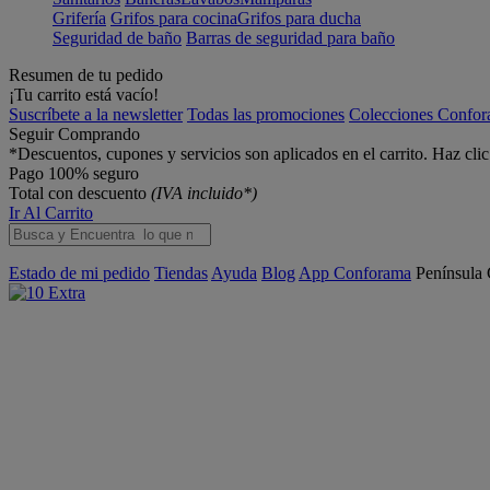
Grifería
Grifos para cocina
Grifos para ducha
Seguridad de baño
Barras de seguridad para baño
Resumen de tu pedido
¡Tu carrito está vacío!
Suscríbete a la newsletter
Todas las promociones
Colecciones Confo
Seguir Comprando
*Descuentos, cupones y servicios son aplicados en el carrito. Haz cli
Pago 100% seguro
Total con descuento
(IVA incluido*)
Ir Al Carrito
Estado de mi pedido
Tiendas
Ayuda
Blog
App Conforama
Península