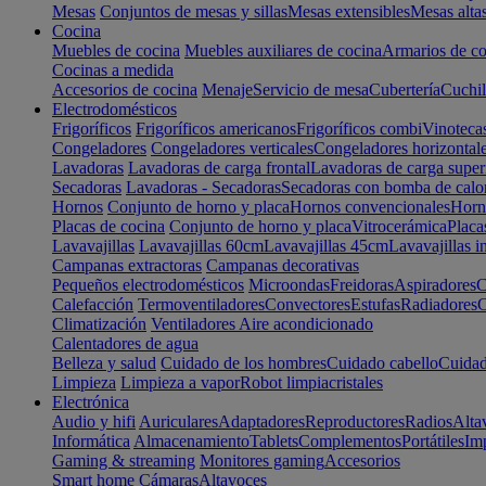
Mesas
Conjuntos de mesas y sillas
Mesas extensibles
Mesas alta
Cocina
Muebles de cocina
Muebles auxiliares de cocina
Armarios de co
Cocinas a medida
Accesorios de cocina
Menaje
Servicio de mesa
Cubertería
Cuchil
Electrodomésticos
Frigoríficos
Frigoríficos americanos
Frigoríficos combi
Vinoteca
Congeladores
Congeladores verticales
Congeladores horizontal
Lavadoras
Lavadoras de carga frontal
Lavadoras de carga super
Secadoras
Lavadoras - Secadoras
Secadoras con bomba de calo
Hornos
Conjunto de horno y placa
Hornos convencionales
Horno
Placas de cocina
Conjunto de horno y placa
Vitrocerámica
Placa
Lavavajillas
Lavavajillas 60cm
Lavavajillas 45cm
Lavavajillas i
Campanas extractoras
Campanas decorativas
Pequeños electrodomésticos
Microondas
Freidoras
Aspiradores
C
Calefacción
Termoventiladores
Convectores
Estufas
Radiadores
C
Climatización
Ventiladores
Aire acondicionado
Calentadores de agua
Belleza y salud
Cuidado de los hombres
Cuidado cabello
Cuidad
Limpieza
Limpieza a vapor
Robot limpiacristales
Electrónica
Audio y hifi
Auriculares
Adaptadores
Reproductores
Radios
Alta
Informática
Almacenamiento
Tablets
Complementos
Portátiles
Im
Gaming & streaming
Monitores gaming
Accesorios
Smart home
Cámaras
Altavoces