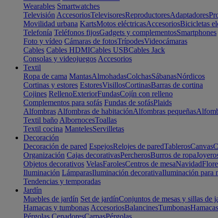
Wearables
Smartwatches
Televisión
Accesorios
Televisores
Reproductores
Adaptadores
Pr
Movilidad urbana
Karts
Motos eléctricas
Accesorios
Bicicletas el
Telefonía
Teléfonos fijos
Gadgets y complementos
Smartphones
Foto y vídeo
Cámaras de fotos
Trípodes
Videocámaras
Cables
Cables HDMI
Cables USB
Cables Jack
Consolas y videojuegos
Accesorios
Textil
Ropa de cama
Mantas
Almohadas
Colchas
Sábanas
Nórdicos
Cortinas y estores
Estores
Visillos
Cortinas
Barras de cortina
Cojines
Relleno
Exterior
Fundas
Cojín con relleno
Complementos para sofás
Fundas de sofás
Plaids
Alfombras
Alfombras de habitación
Alfombras pequeñas
Alfomb
Textil baño
Albornoces
Toallas
Textil cocina
Manteles
Servilletas
Decoración
Decoración de pared
Espejos
Relojes de pared
Tableros
Canvas
C
Organización
Cajas decorativas
Percheros
Burros de ropa
Joyero
Objetos decorativos
Velas
Faroles
Centros de mesa
Navidad
Flore
Iluminación
Lámparas
Iluminación decorativa
Iluminación para 
Tendencias y temporadas
Jardín
Muebles de jardín
Set de jardín
Conjuntos de mesas y sillas de j
Hamacas y tumbonas
Accesorios
Balancines
Tumbonas
Hamaca
Pérgolas
Cenadores
Carpas
Pérgolas