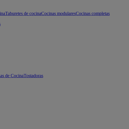
ina
Taburetes de cocina
Cocinas modulares
Cocinas completas
s
as de Cocina
Tostadoras