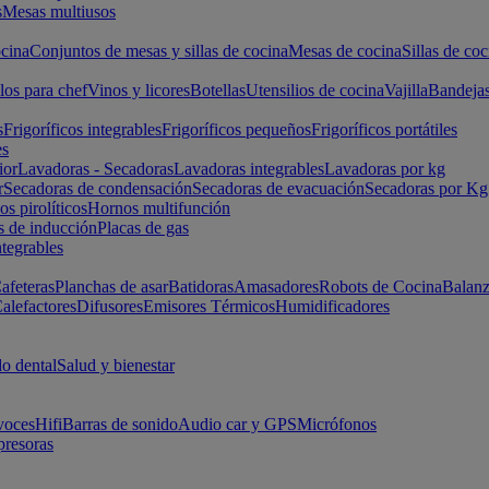
s
Mesas multiusos
cina
Conjuntos de mesas y sillas de cocina
Mesas de cocina
Sillas de coc
los para chef
Vinos y licores
Botellas
Utensilios de cocina
Vajilla
Bandeja
s
Frigoríficos integrables
Frigoríficos pequeños
Frigoríficos portátiles
es
ior
Lavadoras - Secadoras
Lavadoras integrables
Lavadoras por kg
r
Secadoras de condensación
Secadoras de evacuación
Secadoras por Kg
s pirolíticos
Hornos multifunción
s de inducción
Placas de gas
ntegrables
afeteras
Planchas de asar
Batidoras
Amasadores
Robots de Cocina
Balanz
alefactores
Difusores
Emisores Térmicos
Humidificadores
o dental
Salud y bienestar
voces
Hifi
Barras de sonido
Audio car y GPS
Micrófonos
presoras