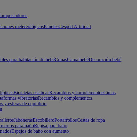
ompostadores
aciones metereológicas
Paneles
Cesped Artificial
les para habitación de bebé
Cunas
Cama bebé
Decoración bebé
lípticas
Bicicletas estáticas
Recambios y complementos
Cintas
taformas vibratorias
Recambios y complementos
s y esferas de equilibrio
ón
alleros
Jaboneras
Escobillero
Portarrollos
Cestas de ropa
marios para baño
Repisa para baño
inados
Espejos de baño con aumento