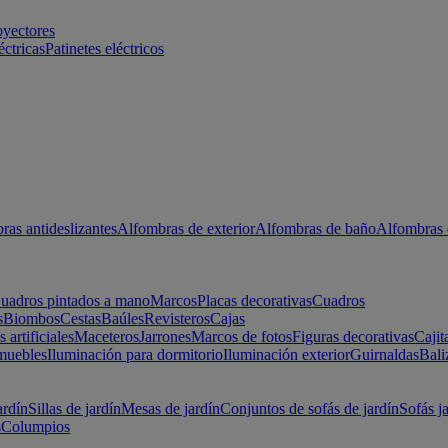
oyectores
éctricas
Patinetes eléctricos
ras antideslizantes
Alfombras de exterior
Alfombras de baño
Alfombras 
uadros pintados a mano
Marcos
Placas decorativas
Cuadros
s
Biombos
Cestas
Baúles
Revisteros
Cajas
s artificiales
Maceteros
Jarrones
Marcos de fotos
Figuras decorativas
Cajit
muebles
Iluminación para dormitorio
Iluminación exterior
Guirnaldas
Bali
ardín
Sillas de jardín
Mesas de jardín
Conjuntos de sofás de jardín
Sofás j
s
Columpios