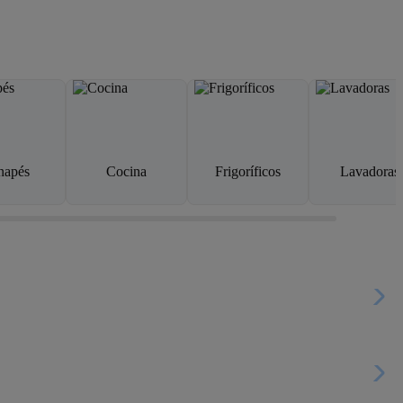
napés
Cocina
Frigoríficos
Lavadoras