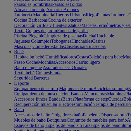
Parasoles
Sombrillas
Parasoles
Toldos
Almacenamiento
Armarios
Arcones
Jardinería
Maquinaria
Huertos Urbanos
Riego
Plantas
Jardineras
C
Cocina
Barbacoas
Cocina de exterior
Decoración
Grifos y fuentes
Estatuas
Macetas
Termómetros y est
Textil
Cojines de jardín
Fundas de jardín
Piscina
Plegable
Limpieza de piscinas
Ducha
Hinchable
Juguetes
Columpios
Toboganes
Hinchables
Casitas
Mascotas
Comederos
Jaulas
Casetas para mascotas
Bebé
Habitación bebé
Humidificadores
Cestas
Colchón para bebé
Mueb
Paseo
Coche
Mochilas
Accesorios
Carrito ligero
Baño e higiene
Aspirador nasal
Orinales
Textil bebé
Cojines
Funda
Seguridad
Barreras
Deporte
Equipamiento de cardio
Máquinas de remo
Bicicletas spinning
E
Equipamiento de musculación
Bancos
Mancuernas
Máquinas
Pla
Accesorios fitness
Bandas
Barras
Plataforma de step
Cuerdas
Bola
Recuperación muscular
Electroestimulación
Terapia de percusi
Baño
Accesorios de baño
Colgadores baño
Papeleras
Dispensadores
To
Muebles de baño
Botiquines
Conjuntos de muebles para baño
Ar
Espejos de baño
Espejos de baño sin Luz
Espejos de baño ilum
Sanitarios
Bañeras
Lavabos
Mamparas