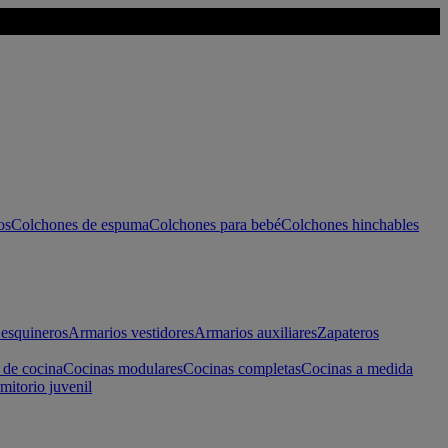
os
Colchones de espuma
Colchones para bebé
Colchones hinchables
esquineros
Armarios vestidores
Armarios auxiliares
Zapateros
 de cocina
Cocinas modulares
Cocinas completas
Cocinas a medida
mitorio juvenil