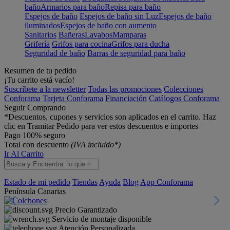
baño
Armarios para baño
Repisa para baño
Espejos de baño
Espejos de baño sin Luz
Espejos de baño
iluminados
Espejos de baño con aumento
Sanitarios
Bañeras
Lavabos
Mamparas
Grifería
Grifos para cocina
Grifos para ducha
Seguridad de baño
Barras de seguridad para baño
Resumen de tu pedido
¡Tu carrito está vacío!
Suscríbete a la newsletter
Todas las promociones
Colecciones
Conforama
Tarjeta Conforama
Financiación
Catálogos Conforama
Seguir Comprando
*Descuentos, cupones y servicios son aplicados en el carrito. Haz
clic en Tramitar Pedido para ver estos descuentos e importes
Pago 100% seguro
Total con descuento
(IVA incluido*)
Ir Al Carrito
Estado de mi pedido
Tiendas
Ayuda
Blog
App Conforama
Península
Canarias
Precio Garantizado
Servicio de montaje disponible
Atención Personalizada