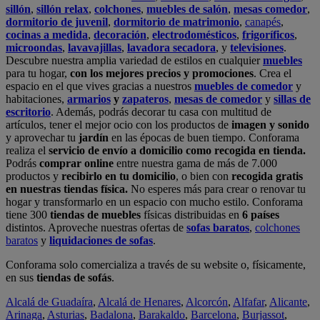
sillón
,
sillón relax
,
colchones
,
muebles de salón
,
mesas comedor
,
dormitorio de juvenil
,
dormitorio de matrimonio
,
canapés
,
cocinas a medida
,
decoración
,
electrodomésticos
,
frigoríficos
,
microondas
,
lavavajillas
,
lavadora secadora
, y
televisiones
.
Descubre nuestra amplia variedad de estilos en cualquier
muebles
para tu hogar,
con los mejores precios y promociones
. Crea el
espacio en el que vives gracias a nuestros
muebles de comedor
y
habitaciones,
armarios
y
zapateros
,
mesas de comedor
y
sillas de
escritorio
. Además, podrás decorar tu casa con multitud de
artículos, tener el mejor ocio con los productos de
imagen y sonido
y aprovechar tu
jardín
en las épocas de buen tiempo. Conforama
realiza el
servicio de envío a domicilio como recogida en tienda.
Podrás
comprar online
entre nuestra gama de más de 7.000
productos y
recibirlo en tu domicilio
, o bien con
recogida gratis
en nuestras tiendas física.
No esperes más para crear o renovar tu
hogar y transformarlo en un espacio con mucho estilo. Conforama
tiene 300
tiendas de muebles
físicas distribuidas en
6 países
distintos. Aproveche nuestras ofertas de
sofas baratos
,
colchones
baratos
y
liquidaciones de sofas
.
Conforama solo comercializa a través de su website o, físicamente,
en sus
tiendas de sofás
.
Alcalá de Guadaíra
,
Alcalá de Henares
,
Alcorcón
,
Alfafar
,
Alicante
,
Arinaga
,
Asturias
,
Badalona
,
Barakaldo
,
Barcelona
,
Burjassot
,