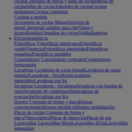
cocina
Conjuntos de mesas y sillas de cocina
Mesas de
cocina
Sillas de cocina
Taburetes de cocina
Cocinas
modulares
Cocinas completas
Cocinas a medida
Accesorios de cocina
Menaje
Servicio de
mesa
Cubertería
Cuchillos para chef
Vinos y
licores
Botellas
Utensilios de cocina
Vajilla
Bandejas
Electrodomésticos
Frigoríficos
Frigoríficos americanos
Frigoríficos
combi
Vinotecas
Frigoríficos integrables
Frigoríficos
pequeños
Frigoríficos portátiles
Congeladores
Congeladores verticales
Congeladores
horizontales
Lavadoras
Lavadoras de carga frontal
Lavadoras de carga
superior
Lavadoras - Secadoras
Lavadoras
integrables
Lavadoras por kg
Secadoras
Lavadoras - Secadoras
Secadoras con bomba de
calor
Secadoras de condensación
Secadoras de
evacuación
Secadoras por Kg
Hornos
Conjunto de horno y placa
Hornos
convencionales
Hornos pirolíticos
Hornos multifunción
Placas de cocina
Conjunto de horno y
placa
Vitrocerámica
Placas de inducción
Placas de gas
Lavavajillas
Lavavajillas 60cm
Lavavajillas 45cm
Lavavajillas
integrables