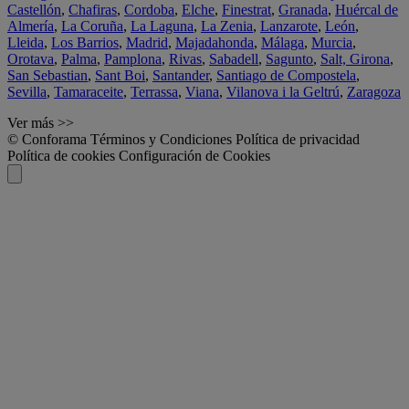
Castellón
,
Chafiras
,
Cordoba
,
Elche
,
Finestrat
,
Granada
,
Huércal de
Almería
,
La Coruña
,
La Laguna
,
La Zenia
,
Lanzarote
,
León
,
Lleida
,
Los Barrios
,
Madrid
,
Majadahonda
,
Málaga
,
Murcia
,
Orotava
,
Palma
,
Pamplona
,
Rivas
,
Sabadell
,
Sagunto
,
Salt, Girona
,
San Sebastian
,
Sant Boi
,
Santander
,
Santiago de Compostela
,
Sevilla
,
Tamaraceite
,
Terrassa
,
Viana
,
Vilanova i la Geltrú
,
Zaragoza
Ver más >>
© Conforama
Términos y Condiciones
Política de privacidad
Política de cookies
Configuración de Cookies