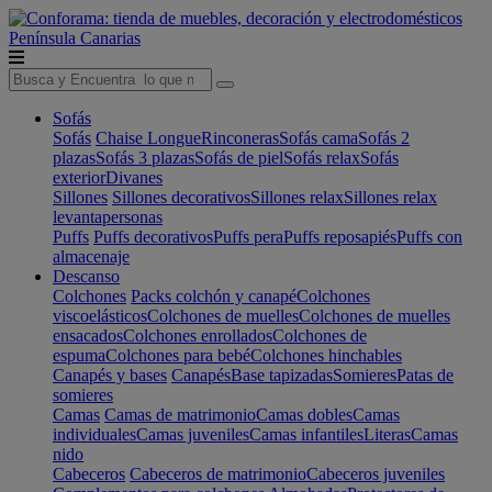
Península
Canarias
Sofás
Sofás
Chaise Longue
Rinconeras
Sofás cama
Sofás 2
plazas
Sofás 3 plazas
Sofás de piel
Sofás relax
Sofás
exterior
Divanes
Sillones
Sillones decorativos
Sillones relax
Sillones relax
levantapersonas
Puffs
Puffs decorativos
Puffs pera
Puffs reposapiés
Puffs con
almacenaje
Descanso
Colchones
Packs colchón y canapé
Colchones
viscoelásticos
Colchones de muelles
Colchones de muelles
ensacados
Colchones enrollados
Colchones de
espuma
Colchones para bebé
Colchones hinchables
Canapés y bases
Canapés
Base tapizadas
Somieres
Patas de
somieres
Camas
Camas de matrimonio
Camas dobles
Camas
individuales
Camas juveniles
Camas infantiles
Literas
Camas
nido
Cabeceros
Cabeceros de matrimonio
Cabeceros juveniles