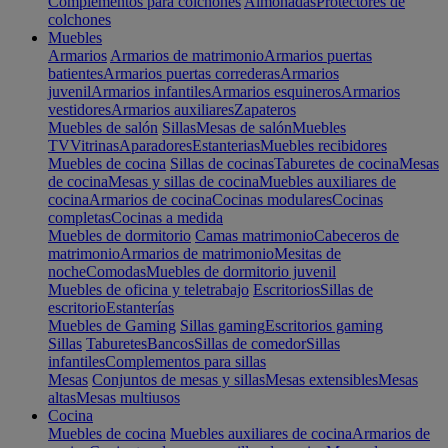
Complementos para colchones
Almohadas
Protectores de
colchones
Muebles
Armarios
Armarios de matrimonio
Armarios puertas
batientes
Armarios puertas correderas
Armarios
juvenil
Armarios infantiles
Armarios esquineros
Armarios
vestidores
Armarios auxiliares
Zapateros
Muebles de salón
Sillas
Mesas de salón
Muebles
TV
Vitrinas
Aparadores
Estanterias
Muebles recibidores
Muebles de cocina
Sillas de cocinas
Taburetes de cocina
Mesas
de cocina
Mesas y sillas de cocina
Muebles auxiliares de
cocina
Armarios de cocina
Cocinas modulares
Cocinas
completas
Cocinas a medida
Muebles de dormitorio
Camas matrimonio
Cabeceros de
matrimonio
Armarios de matrimonio
Mesitas de
noche
Comodas
Muebles de dormitorio juvenil
Muebles de oficina y teletrabajo
Escritorios
Sillas de
escritorio
Estanterías
Muebles de Gaming
Sillas gaming
Escritorios gaming
Sillas
Taburetes
Bancos
Sillas de comedor
Sillas
infantiles
Complementos para sillas
Mesas
Conjuntos de mesas y sillas
Mesas extensibles
Mesas
altas
Mesas multiusos
Cocina
Muebles de cocina
Muebles auxiliares de cocina
Armarios de