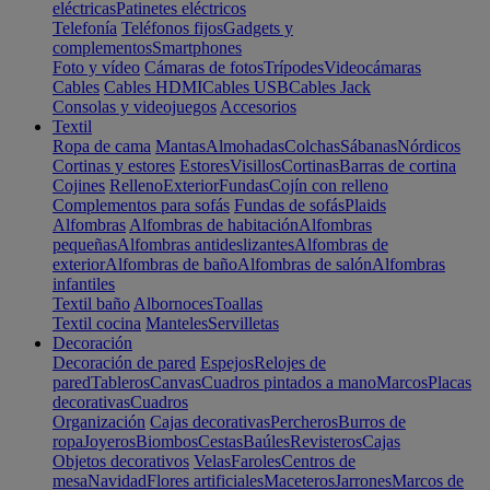
eléctricas
Patinetes eléctricos
Telefonía
Teléfonos fijos
Gadgets y
complementos
Smartphones
Foto y vídeo
Cámaras de fotos
Trípodes
Videocámaras
Cables
Cables HDMI
Cables USB
Cables Jack
Consolas y videojuegos
Accesorios
Textil
Ropa de cama
Mantas
Almohadas
Colchas
Sábanas
Nórdicos
Cortinas y estores
Estores
Visillos
Cortinas
Barras de cortina
Cojines
Relleno
Exterior
Fundas
Cojín con relleno
Complementos para sofás
Fundas de sofás
Plaids
Alfombras
Alfombras de habitación
Alfombras
pequeñas
Alfombras antideslizantes
Alfombras de
exterior
Alfombras de baño
Alfombras de salón
Alfombras
infantiles
Textil baño
Albornoces
Toallas
Textil cocina
Manteles
Servilletas
Decoración
Decoración de pared
Espejos
Relojes de
pared
Tableros
Canvas
Cuadros pintados a mano
Marcos
Placas
decorativas
Cuadros
Organización
Cajas decorativas
Percheros
Burros de
ropa
Joyeros
Biombos
Cestas
Baúles
Revisteros
Cajas
Objetos decorativos
Velas
Faroles
Centros de
mesa
Navidad
Flores artificiales
Maceteros
Jarrones
Marcos de