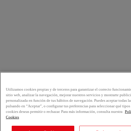
Utilizamos cookies propias y de terceros para garantizar el correcto funcionami
sitio web, analizar la navegación, mejorar nuestros servicios y mostrarte public
personalizada en función de tus hábitos de navegación. Puedes aceptar todas la
pulsando en “Aceptar”, o configurar tus preferencias para seleccionar qué tipos
cookies deseas permitir o rechazar. Para más información, consulta nuestra
Pol
Cookies