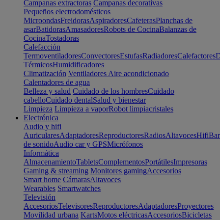
Campanas extractoras
Campanas decorativas
Pequeños electrodomésticos
Microondas
Freidoras
Aspiradores
Cafeteras
Planchas de
asar
Batidoras
Amasadores
Robots de Cocina
Balanzas de
Cocina
Tostadoras
Calefacción
Termoventiladores
Convectores
Estufas
Radiadores
Calefactores
D
Térmicos
Humidificadores
Climatización
Ventiladores
Aire acondicionado
Calentadores de agua
Belleza y salud
Cuidado de los hombres
Cuidado
cabello
Cuidado dental
Salud y bienestar
Limpieza
Limpieza a vapor
Robot limpiacristales
Electrónica
Audio y hifi
Auriculares
Adaptadores
Reproductores
Radios
Altavoces
Hifi
Bar
de sonido
Audio car y GPS
Micrófonos
Informática
Almacenamiento
Tablets
Complementos
Portátiles
Impresoras
Gaming & streaming
Monitores gaming
Accesorios
Smart home
Cámaras
Altavoces
Wearables
Smartwatches
Televisión
Accesorios
Televisores
Reproductores
Adaptadores
Proyectores
Movilidad urbana
Karts
Motos eléctricas
Accesorios
Bicicletas