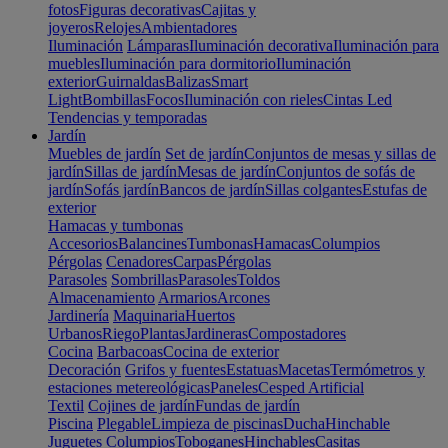
fotos
Figuras decorativas
Cajitas y
joyeros
Relojes
Ambientadores
Iluminación
Lámparas
Iluminación decorativa
Iluminación para
muebles
Iluminación para dormitorio
Iluminación
exterior
Guirnaldas
Balizas
Smart
Light
Bombillas
Focos
Iluminación con rieles
Cintas Led
Tendencias y temporadas
Jardín
Muebles de jardín
Set de jardín
Conjuntos de mesas y sillas de
jardín
Sillas de jardín
Mesas de jardín
Conjuntos de sofás de
jardín
Sofás jardín
Bancos de jardín
Sillas colgantes
Estufas de
exterior
Hamacas y tumbonas
Accesorios
Balancines
Tumbonas
Hamacas
Columpios
Pérgolas
Cenadores
Carpas
Pérgolas
Parasoles
Sombrillas
Parasoles
Toldos
Almacenamiento
Armarios
Arcones
Jardinería
Maquinaria
Huertos
Urbanos
Riego
Plantas
Jardineras
Compostadores
Cocina
Barbacoas
Cocina de exterior
Decoración
Grifos y fuentes
Estatuas
Macetas
Termómetros y
estaciones metereológicas
Paneles
Cesped Artificial
Textil
Cojines de jardín
Fundas de jardín
Piscina
Plegable
Limpieza de piscinas
Ducha
Hinchable
Juguetes
Columpios
Toboganes
Hinchables
Casitas