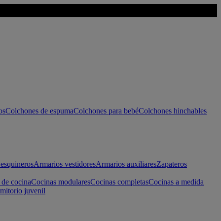
os
Colchones de espuma
Colchones para bebé
Colchones hinchables
esquineros
Armarios vestidores
Armarios auxiliares
Zapateros
 de cocina
Cocinas modulares
Cocinas completas
Cocinas a medida
mitorio juvenil