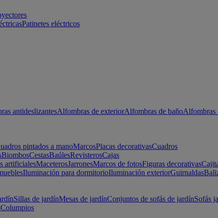
oyectores
éctricas
Patinetes eléctricos
ras antideslizantes
Alfombras de exterior
Alfombras de baño
Alfombras 
uadros pintados a mano
Marcos
Placas decorativas
Cuadros
s
Biombos
Cestas
Baúles
Revisteros
Cajas
s artificiales
Maceteros
Jarrones
Marcos de fotos
Figuras decorativas
Cajit
muebles
Iluminación para dormitorio
Iluminación exterior
Guirnaldas
Bali
ardín
Sillas de jardín
Mesas de jardín
Conjuntos de sofás de jardín
Sofás j
s
Columpios