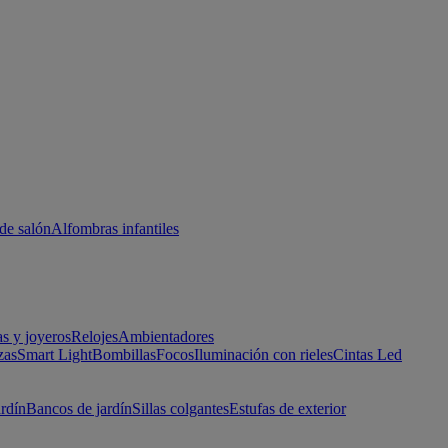
de salón
Alfombras infantiles
as y joyeros
Relojes
Ambientadores
zas
Smart Light
Bombillas
Focos
Iluminación con rieles
Cintas Led
ardín
Bancos de jardín
Sillas colgantes
Estufas de exterior