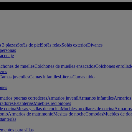
s 3 plazas
Sofás de piel
Sofás relax
Sofás exterior
Divanes
apersonas
macenaje
chones de muelles
Colchones de muelles ensacados
Colchones enrollad
eres
Camas juveniles
Camas infantiles
Literas
Camas nido
ones
marios puertas correderas
Armarios juvenil
Armarios infantiles
Armarios 
radores
Estanterias
Muebles recibidores
e cocina
Mesas y sillas de cocina
Muebles auxiliares de cocina
Armarios
onio
Armarios de matrimonio
Mesitas de noche
Comodas
Muebles de dor
tanterías
entos para sillas