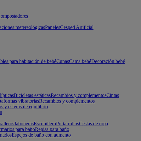
ompostadores
aciones metereológicas
Paneles
Cesped Artificial
les para habitación de bebé
Cunas
Cama bebé
Decoración bebé
lípticas
Bicicletas estáticas
Recambios y complementos
Cintas
taformas vibratorias
Recambios y complementos
s y esferas de equilibrio
ón
alleros
Jaboneras
Escobillero
Portarrollos
Cestas de ropa
marios para baño
Repisa para baño
inados
Espejos de baño con aumento