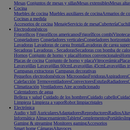
Mesas
Conjuntos de mesas y sillas
Mesas extensibles
Mesas alta
Cocina
Muebles de cocina
Muebles auxiliares de cocina
Armarios de co
Cocinas a medida
Accesorios de cocina
Menaje
Servicio de mesa
Cubertería
Cuchil
Electrodomésticos
Frigoríficos
Frigoríficos americanos
Frigoríficos combi
Vinoteca
Congeladores
Congeladores verticales
Congeladores horizontal
Lavadoras
Lavadoras de carga frontal
Lavadoras de carga super
Secadoras
Lavadoras - Secadoras
Secadoras con bomba de calo
Hornos
Conjunto de horno y placa
Hornos convencionales
Horno
Placas de cocina
Conjunto de horno y placa
Vitrocerámica
Placa
Lavavajillas
Lavavajillas 60cm
Lavavajillas 45cm
Lavavajillas i
Campanas extractoras
Campanas decorativas
Pequeños electrodomésticos
Microondas
Freidoras
Aspiradores
C
Calefacción
Termoventiladores
Convectores
Estufas
Radiadores
C
Climatización
Ventiladores
Aire acondicionado
Calentadores de agua
Belleza y salud
Cuidado de los hombres
Cuidado cabello
Cuidad
Limpieza
Limpieza a vapor
Robot limpiacristales
Electrónica
Audio y hifi
Auriculares
Adaptadores
Reproductores
Radios
Alta
Informática
Almacenamiento
Tablets
Complementos
Portátiles
Im
Gaming & streaming
Monitores gaming
Accesorios
Smart home
Cámaras
Altavoces