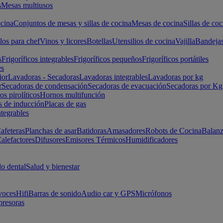
s
Mesas multiusos
cina
Conjuntos de mesas y sillas de cocina
Mesas de cocina
Sillas de coc
los para chef
Vinos y licores
Botellas
Utensilios de cocina
Vajilla
Bandeja
s
Frigoríficos integrables
Frigoríficos pequeños
Frigoríficos portátiles
es
ior
Lavadoras - Secadoras
Lavadoras integrables
Lavadoras por kg
r
Secadoras de condensación
Secadoras de evacuación
Secadoras por Kg
s pirolíticos
Hornos multifunción
s de inducción
Placas de gas
ntegrables
afeteras
Planchas de asar
Batidoras
Amasadores
Robots de Cocina
Balanz
alefactores
Difusores
Emisores Térmicos
Humidificadores
o dental
Salud y bienestar
voces
Hifi
Barras de sonido
Audio car y GPS
Micrófonos
presoras