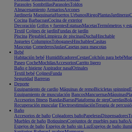
Parasoles
Sombrillas
Parasoles
Toldos
Almacenamiento
Armarios
Arcones
Jardinería
Maquinaria
Huertos Urbanos
Riego
Plantas
Jardineras
C
Cocina
Barbacoas
Cocina de exterior
Decoración
Grifos y fuentes
Estatuas
Macetas
Termómetros y est
Textil
Cojines de jardín
Fundas de jardín
Piscina
Plegable
Limpieza de piscinas
Ducha
Hinchable
Juguetes
Columpios
Toboganes
Hinchables
Casitas
Mascotas
Comederos
Jaulas
Casetas para mascotas
Bebé
Habitación bebé
Humidificadores
Cestas
Colchón para bebé
Mueb
Paseo
Coche
Mochilas
Accesorios
Carrito ligero
Baño e higiene
Aspirador nasal
Orinales
Textil bebé
Cojines
Funda
Seguridad
Barreras
Deporte
Equipamiento de cardio
Máquinas de remo
Bicicletas spinning
E
Equipamiento de musculación
Bancos
Mancuernas
Máquinas
Pla
Accesorios fitness
Bandas
Barras
Plataforma de step
Cuerdas
Bola
Recuperación muscular
Electroestimulación
Terapia de percusi
Baño
Accesorios de baño
Colgadores baño
Papeleras
Dispensadores
To
Muebles de baño
Botiquines
Conjuntos de muebles para baño
Ar
Espejos de baño
Espejos de baño sin Luz
Espejos de baño ilum
Sanitarios
Bañeras
Lavabos
Mamparas