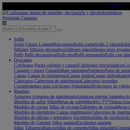
🔵Cambia tu electro con
-10% EXTRA
de descuento ☑️
AQUÍ
Península
Canarias
Sofás
Sofás
Chaise Longue
Rinconeras
Sofás cama
Sofás 2 plazas
Sofá
Sillones
Sillones decorativos
Sillones relax
Sillones relax levant
Puffs
Puffs decorativos
Puffs pera
Puffs reposapiés
Puffs con al
Descanso
Colchones
Packs colchón y canapé
Colchones viscoelásticos
Col
Canapés y bases
Canapés
Base tapizadas
Somieres
Patas de somi
Camas
Camas de matrimonio
Camas dobles
Camas individuales
Cabeceros
Cabeceros de matrimonio
Cabeceros juveniles
Complementos para colchones
Almohadas
Protectores de colch
Muebles
Armarios
Armarios de matrimonio
Armarios puertas batientes
Ar
Muebles de salón
Sillas
Mesas de salón
Muebles TV
Vitrinas
Apa
Muebles de cocina
Sillas de cocinas
Taburetes de cocina
Mesas d
Muebles de dormitorio
Camas matrimonio
Cabeceros de matrim
Muebles de oficina y teletrabajo
Escritorios
Sillas de escritorio
Es
Muebles de Gaming
Sillas gaming
Escritorios gaming
Sillas
Taburetes
Bancos
Sillas de comedor
Sillas infantiles
Complem