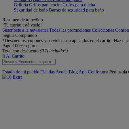
Grifería
Grifos para cocina
Grifos para ducha
Seguridad de baño
Barras de seguridad para baño
Resumen de tu pedido
¡Tu carrito está vacío!
Suscríbete a la newsletter
Todas las promociones
Colecciones Confo
Seguir Comprando
*Descuentos, cupones y servicios son aplicados en el carrito. Haz cli
Pago 100% seguro
Total con descuento
(IVA incluido*)
Ir Al Carrito
Estado de mi pedido
Tiendas
Ayuda
Blog
App Conforama
Península