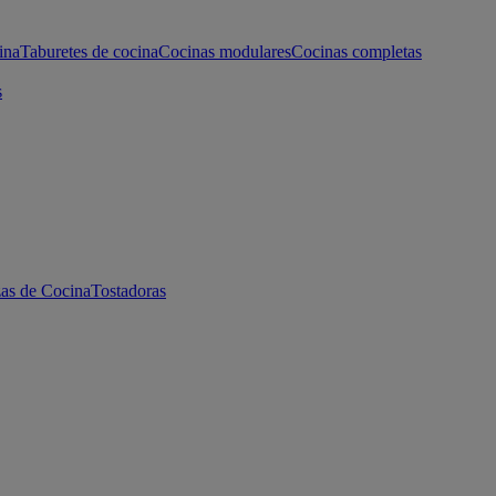
ina
Taburetes de cocina
Cocinas modulares
Cocinas completas
s
as de Cocina
Tostadoras