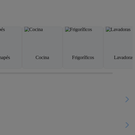
napés
Cocina
Frigoríficos
Lavadoras