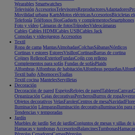
Wearables
Smartwatches
Televisión
Accesorios
Televisores
Reproductores
Adaptadores
Pr
Movilidad urbana
Karts
Motos eléctricas
Accesorios
Bicicletas el
Telefonía
Teléfonos fijos
Gadgets y complementos
Smartphones
Foto y vídeo
Cámaras de fotos
Trípodes
Videocámaras
Cables
Cables HDMI
Cables USB
Cables Jack
Consolas y videojuegos
Accesorios
Textil
Ropa de cama
Mantas
Almohadas
Colchas
Sábanas
Nórdicos
Cortinas y estores
Estores
Visillos
Cortinas
Barras de cortina
Cojines
Relleno
Exterior
Fundas
Cojín con relleno
Complementos para sofás
Fundas de sofás
Plaids
Alfombras
Alfombras de habitación
Alfombras pequeñas
Alfomb
Textil baño
Albornoces
Toallas
Textil cocina
Manteles
Servilletas
Decoración
Decoración de pared
Espejos
Relojes de pared
Tableros
Canvas
C
Organización
Cajas decorativas
Percheros
Burros de ropa
Joyero
Objetos decorativos
Velas
Faroles
Centros de mesa
Navidad
Flore
Iluminación
Lámparas
Iluminación decorativa
Iluminación para 
Tendencias y temporadas
Jardín
Muebles de jardín
Set de jardín
Conjuntos de mesas y sillas de j
Hamacas y tumbonas
Accesorios
Balancines
Tumbonas
Hamaca
Pérgolas
Cenadores
Carpas
Pérgolas