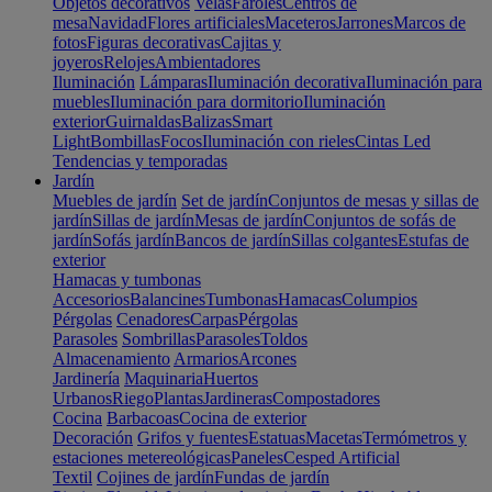
Objetos decorativos
Velas
Faroles
Centros de
mesa
Navidad
Flores artificiales
Maceteros
Jarrones
Marcos de
fotos
Figuras decorativas
Cajitas y
joyeros
Relojes
Ambientadores
Iluminación
Lámparas
Iluminación decorativa
Iluminación para
muebles
Iluminación para dormitorio
Iluminación
exterior
Guirnaldas
Balizas
Smart
Light
Bombillas
Focos
Iluminación con rieles
Cintas Led
Tendencias y temporadas
Jardín
Muebles de jardín
Set de jardín
Conjuntos de mesas y sillas de
jardín
Sillas de jardín
Mesas de jardín
Conjuntos de sofás de
jardín
Sofás jardín
Bancos de jardín
Sillas colgantes
Estufas de
exterior
Hamacas y tumbonas
Accesorios
Balancines
Tumbonas
Hamacas
Columpios
Pérgolas
Cenadores
Carpas
Pérgolas
Parasoles
Sombrillas
Parasoles
Toldos
Almacenamiento
Armarios
Arcones
Jardinería
Maquinaria
Huertos
Urbanos
Riego
Plantas
Jardineras
Compostadores
Cocina
Barbacoas
Cocina de exterior
Decoración
Grifos y fuentes
Estatuas
Macetas
Termómetros y
estaciones metereológicas
Paneles
Cesped Artificial
Textil
Cojines de jardín
Fundas de jardín