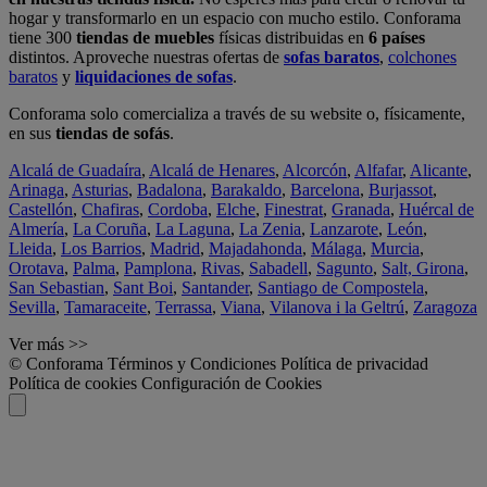
hogar y transformarlo en un espacio con mucho estilo. Conforama
tiene 300
tiendas de muebles
físicas distribuidas en
6 países
distintos. Aproveche nuestras ofertas de
sofas baratos
,
colchones
baratos
y
liquidaciones de sofas
.
Conforama solo comercializa a través de su website o, físicamente,
en sus
tiendas de sofás
.
Alcalá de Guadaíra
,
Alcalá de Henares
,
Alcorcón
,
Alfafar
,
Alicante
,
Arinaga
,
Asturias
,
Badalona
,
Barakaldo
,
Barcelona
,
Burjassot
,
Castellón
,
Chafiras
,
Cordoba
,
Elche
,
Finestrat
,
Granada
,
Huércal de
Almería
,
La Coruña
,
La Laguna
,
La Zenia
,
Lanzarote
,
León
,
Lleida
,
Los Barrios
,
Madrid
,
Majadahonda
,
Málaga
,
Murcia
,
Orotava
,
Palma
,
Pamplona
,
Rivas
,
Sabadell
,
Sagunto
,
Salt, Girona
,
San Sebastian
,
Sant Boi
,
Santander
,
Santiago de Compostela
,
Sevilla
,
Tamaraceite
,
Terrassa
,
Viana
,
Vilanova i la Geltrú
,
Zaragoza
Ver más >>
© Conforama
Términos y Condiciones
Política de privacidad
Política de cookies
Configuración de Cookies