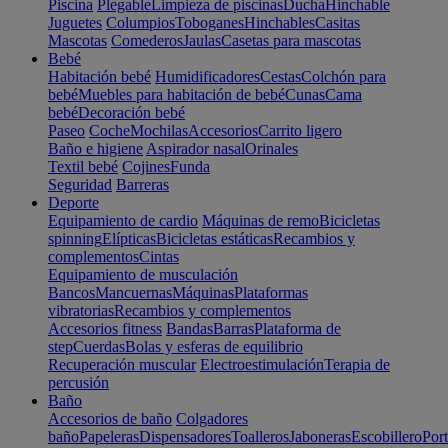
Piscina
Plegable
Limpieza de piscinas
Ducha
Hinchable
Juguetes
Columpios
Toboganes
Hinchables
Casitas
Mascotas
Comederos
Jaulas
Casetas para mascotas
Bebé
Habitación bebé
Humidificadores
Cestas
Colchón para
bebé
Muebles para habitación de bebé
Cunas
Cama
bebé
Decoración bebé
Paseo
Coche
Mochilas
Accesorios
Carrito ligero
Baño e higiene
Aspirador nasal
Orinales
Textil bebé
Cojines
Funda
Seguridad
Barreras
Deporte
Equipamiento de cardio
Máquinas de remo
Bicicletas
spinning
Elípticas
Bicicletas estáticas
Recambios y
complementos
Cintas
Equipamiento de musculación
Bancos
Mancuernas
Máquinas
Plataformas
vibratorias
Recambios y complementos
Accesorios fitness
Bandas
Barras
Plataforma de
step
Cuerdas
Bolas y esferas de equilibrio
Recuperación muscular
Electroestimulación
Terapia de
percusión
Baño
Accesorios de baño
Colgadores
baño
Papeleras
Dispensadores
Toalleros
Jaboneras
Escobillero
Port