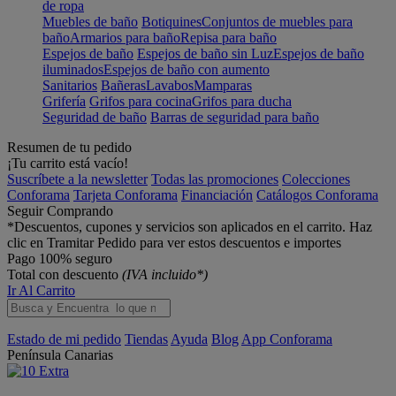
de ropa
Muebles de baño
Botiquines
Conjuntos de muebles para
baño
Armarios para baño
Repisa para baño
Espejos de baño
Espejos de baño sin Luz
Espejos de baño
iluminados
Espejos de baño con aumento
Sanitarios
Bañeras
Lavabos
Mamparas
Grifería
Grifos para cocina
Grifos para ducha
Seguridad de baño
Barras de seguridad para baño
Resumen de tu pedido
¡Tu carrito está vacío!
Suscríbete a la newsletter
Todas las promociones
Colecciones
Conforama
Tarjeta Conforama
Financiación
Catálogos Conforama
Seguir Comprando
*Descuentos, cupones y servicios son aplicados en el carrito. Haz
clic en Tramitar Pedido para ver estos descuentos e importes
Pago 100% seguro
Total con descuento
(IVA incluido*)
Ir Al Carrito
Estado de mi pedido
Tiendas
Ayuda
Blog
App Conforama
Península
Canarias