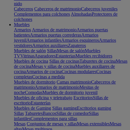
nido
Cabeceros
Cabeceros de matrimonio
Cabeceros juveniles
Complementos para colchones
Almohadas
Protectores de
colchones
Muebles
Armarios
Armarios de matrimonio
Armarios puertas
batientes
Armarios puertas correderas
Armarios
juvenil
Armarios infantiles
Armarios esquineros
Armarios
vestidores
Armarios auxiliares
Zapateros
Muebles de salón
Sillas
Mesas de salón
Muebles
TV
Vitrinas
Aparadores
Estanterias
Muebles recibidores
Muebles de cocina
Sillas de cocinas
Taburetes de cocina
Mesas
de cocina
Mesas y sillas de cocina
Muebles auxiliares de
cocina
Armarios de cocina
Cocinas modulares
Cocinas
completas
Cocinas a medida
Muebles de dormitorio
Camas matrimonio
Cabeceros de
matrimonio
Armarios de matrimonio
Mesitas de
noche
Comodas
Muebles de dormitorio juvenil
Muebles de oficina y teletrabajo
Escritorios
Sillas de
escritorio
Estanterías
Muebles de Gaming
Sillas gaming
Escritorios gaming
Sillas
Taburetes
Bancos
Sillas de comedor
Sillas
infantiles
Complementos para sillas
Mesas
Conjuntos de mesas y sillas
Mesas extensibles
Mesas
altas
Mesas multiusos