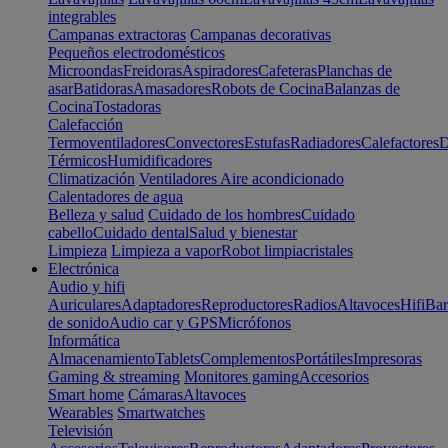
integrables
Campanas extractoras
Campanas decorativas
Pequeños electrodomésticos
Microondas
Freidoras
Aspiradores
Cafeteras
Planchas de
asar
Batidoras
Amasadores
Robots de Cocina
Balanzas de
Cocina
Tostadoras
Calefacción
Termoventiladores
Convectores
Estufas
Radiadores
Calefactores
D
Térmicos
Humidificadores
Climatización
Ventiladores
Aire acondicionado
Calentadores de agua
Belleza y salud
Cuidado de los hombres
Cuidado
cabello
Cuidado dental
Salud y bienestar
Limpieza
Limpieza a vapor
Robot limpiacristales
Electrónica
Audio y hifi
Auriculares
Adaptadores
Reproductores
Radios
Altavoces
Hifi
Bar
de sonido
Audio car y GPS
Micrófonos
Informática
Almacenamiento
Tablets
Complementos
Portátiles
Impresoras
Gaming & streaming
Monitores gaming
Accesorios
Smart home
Cámaras
Altavoces
Wearables
Smartwatches
Televisión