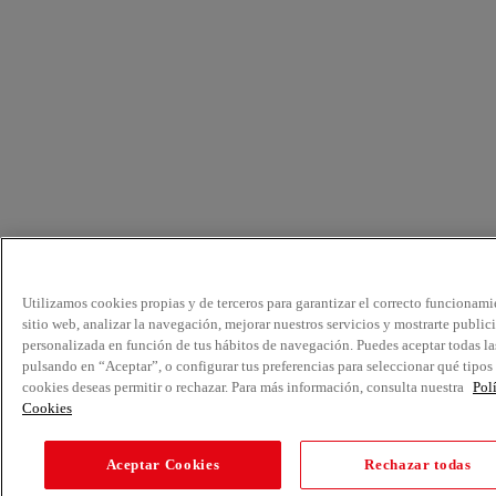
Utilizamos cookies propias y de terceros para garantizar el correcto funcionami
sitio web, analizar la navegación, mejorar nuestros servicios y mostrarte public
personalizada en función de tus hábitos de navegación. Puedes aceptar todas la
pulsando en “Aceptar”, o configurar tus preferencias para seleccionar qué tipos
cookies deseas permitir o rechazar. Para más información, consulta nuestra
Pol
Cookies
Aceptar Cookies
Rechazar todas