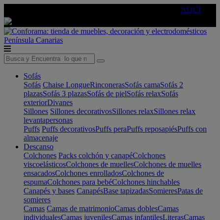
🔵Cambia tu electro con
-10% EXTRA
de descuento ☑️
AQUÍ
Península
Canarias
Sofás
Sofás
Chaise Longue
Rinconeras
Sofás cama
Sofás 2
plazas
Sofás 3 plazas
Sofás de piel
Sofás relax
Sofás
exterior
Divanes
Sillones
Sillones decorativos
Sillones relax
Sillones relax
levantapersonas
Puffs
Puffs decorativos
Puffs pera
Puffs reposapiés
Puffs con
almacenaje
Descanso
Colchones
Packs colchón y canapé
Colchones
viscoelásticos
Colchones de muelles
Colchones de muelles
ensacados
Colchones enrollados
Colchones de
espuma
Colchones para bebé
Colchones hinchables
Canapés y bases
Canapés
Base tapizadas
Somieres
Patas de
somieres
Camas
Camas de matrimonio
Camas dobles
Camas
individuales
Camas juveniles
Camas infantiles
Literas
Camas