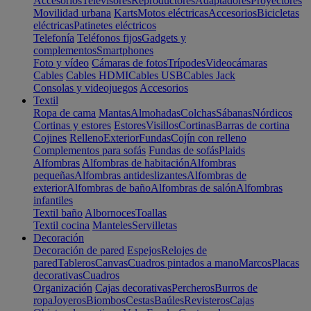
Accesorios
Televisores
Reproductores
Adaptadores
Proyectores
Movilidad urbana
Karts
Motos eléctricas
Accesorios
Bicicletas
eléctricas
Patinetes eléctricos
Telefonía
Teléfonos fijos
Gadgets y
complementos
Smartphones
Foto y vídeo
Cámaras de fotos
Trípodes
Videocámaras
Cables
Cables HDMI
Cables USB
Cables Jack
Consolas y videojuegos
Accesorios
Textil
Ropa de cama
Mantas
Almohadas
Colchas
Sábanas
Nórdicos
Cortinas y estores
Estores
Visillos
Cortinas
Barras de cortina
Cojines
Relleno
Exterior
Fundas
Cojín con relleno
Complementos para sofás
Fundas de sofás
Plaids
Alfombras
Alfombras de habitación
Alfombras
pequeñas
Alfombras antideslizantes
Alfombras de
exterior
Alfombras de baño
Alfombras de salón
Alfombras
infantiles
Textil baño
Albornoces
Toallas
Textil cocina
Manteles
Servilletas
Decoración
Decoración de pared
Espejos
Relojes de
pared
Tableros
Canvas
Cuadros pintados a mano
Marcos
Placas
decorativas
Cuadros
Organización
Cajas decorativas
Percheros
Burros de
ropa
Joyeros
Biombos
Cestas
Baúles
Revisteros
Cajas