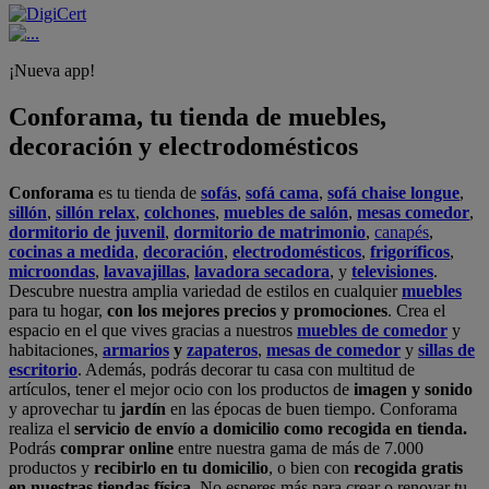
¡Nueva app!
Conforama, tu tienda de muebles,
decoración y electrodomésticos
Conforama
es tu tienda de
sofás
,
sofá cama
,
sofá chaise longue
,
sillón
,
sillón relax
,
colchones
,
muebles de salón
,
mesas comedor
,
dormitorio de juvenil
,
dormitorio de matrimonio
,
canapés
,
cocinas a medida
,
decoración
,
electrodomésticos
,
frigoríficos
,
microondas
,
lavavajillas
,
lavadora secadora
, y
televisiones
.
Descubre nuestra amplia variedad de estilos en cualquier
muebles
para tu hogar,
con los mejores precios y promociones
. Crea el
espacio en el que vives gracias a nuestros
muebles de comedor
y
habitaciones,
armarios
y
zapateros
,
mesas de comedor
y
sillas de
escritorio
. Además, podrás decorar tu casa con multitud de
artículos, tener el mejor ocio con los productos de
imagen y sonido
y aprovechar tu
jardín
en las épocas de buen tiempo. Conforama
realiza el
servicio de envío a domicilio como recogida en tienda.
Podrás
comprar online
entre nuestra gama de más de 7.000
productos y
recibirlo en tu domicilio
, o bien con
recogida gratis
en nuestras tiendas física.
No esperes más para crear o renovar tu