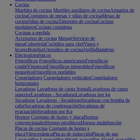
Cocina
Muebles de cocina
Muebles auxiliares de cocina
Armarios de
cocina
Conjuntos de mesas y sillas de cocina
Mesas de
cocina
Sillas de cocina
Taburetes de cocina
Cocinas
modulares
Cocinas completas
Cocinas a medida
Accesorios de cocina
Menaje
Servicio de
mesa
Cubertería
Cuchillos para chef
Vinos y
licores
Botellas
Utensilios de cocina
Vajilla
Bandejas
Electrodomésticos
Frigoríficos
Frigoríficos americanos
Frigoríficos
combi
Vinotecas
Frigoríficos integrables
Frigoríficos
pequeños
Frigoríficos portátiles
Congeladores
Congeladores verticales
Congeladores
horizontales
Lavadoras
Lavadoras de carga frontal
Lavadoras de carga
superior
Lavadoras - Secadoras
Lavadoras por kg
Secadoras
Lavadoras - Secadoras
Secadoras con bomba de
calor
Secadoras de condensación
Secadoras de
evacuación
Secadoras por Kg
Hornos
Conjunto de horno y placa
Hornos
convencionales
Hornos pirolíticos
Hornos multifunción
Placas de cocina
Conjunto de horno y
placa
Vitrocerámica
Placas de inducción
Placas de gas
Lavavajillas
Lavavajillas 60cm
Lavavajillas 45cm
Lavavajillas