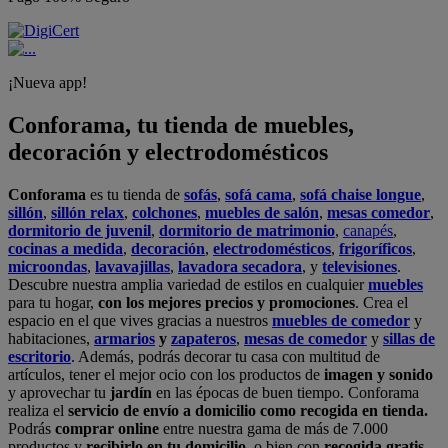
¡Nueva app!
Conforama, tu tienda de muebles,
decoración y electrodomésticos
Conforama
es tu tienda de
sofás
,
sofá cama
,
sofá chaise longue
,
sillón
,
sillón relax
,
colchones
,
muebles de salón
,
mesas comedor
,
dormitorio de juvenil
,
dormitorio de matrimonio
,
canapés
,
cocinas a medida
,
decoración
,
electrodomésticos
,
frigoríficos
,
microondas
,
lavavajillas
,
lavadora secadora
, y
televisiones
.
Descubre nuestra amplia variedad de estilos en cualquier
muebles
para tu hogar,
con los mejores precios y promociones
. Crea el
espacio en el que vives gracias a nuestros
muebles de comedor
y
habitaciones,
armarios
y
zapateros
,
mesas de comedor
y
sillas de
escritorio
. Además, podrás decorar tu casa con multitud de
artículos, tener el mejor ocio con los productos de
imagen y sonido
y aprovechar tu
jardín
en las épocas de buen tiempo. Conforama
realiza el
servicio de envío a domicilio como recogida en tienda.
Podrás
comprar online
entre nuestra gama de más de 7.000
productos y
recibirlo en tu domicilio
, o bien con
recogida gratis