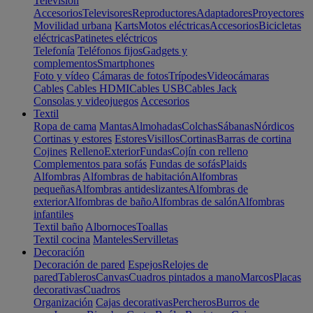
Televisión
Accesorios
Televisores
Reproductores
Adaptadores
Proyectores
Movilidad urbana
Karts
Motos eléctricas
Accesorios
Bicicletas
eléctricas
Patinetes eléctricos
Telefonía
Teléfonos fijos
Gadgets y
complementos
Smartphones
Foto y vídeo
Cámaras de fotos
Trípodes
Videocámaras
Cables
Cables HDMI
Cables USB
Cables Jack
Consolas y videojuegos
Accesorios
Textil
Ropa de cama
Mantas
Almohadas
Colchas
Sábanas
Nórdicos
Cortinas y estores
Estores
Visillos
Cortinas
Barras de cortina
Cojines
Relleno
Exterior
Fundas
Cojín con relleno
Complementos para sofás
Fundas de sofás
Plaids
Alfombras
Alfombras de habitación
Alfombras
pequeñas
Alfombras antideslizantes
Alfombras de
exterior
Alfombras de baño
Alfombras de salón
Alfombras
infantiles
Textil baño
Albornoces
Toallas
Textil cocina
Manteles
Servilletas
Decoración
Decoración de pared
Espejos
Relojes de
pared
Tableros
Canvas
Cuadros pintados a mano
Marcos
Placas
decorativas
Cuadros
Organización
Cajas decorativas
Percheros
Burros de