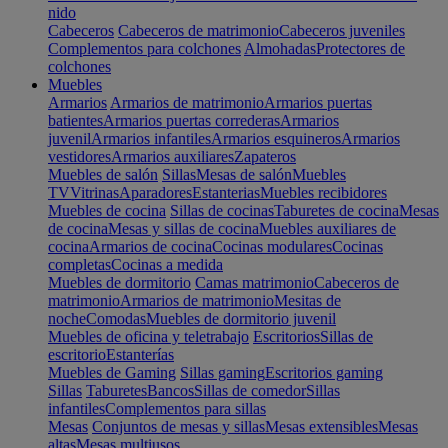
nido
Cabeceros
Cabeceros de matrimonio
Cabeceros juveniles
Complementos para colchones
Almohadas
Protectores de
colchones
Muebles
Armarios
Armarios de matrimonio
Armarios puertas
batientes
Armarios puertas correderas
Armarios
juvenil
Armarios infantiles
Armarios esquineros
Armarios
vestidores
Armarios auxiliares
Zapateros
Muebles de salón
Sillas
Mesas de salón
Muebles
TV
Vitrinas
Aparadores
Estanterias
Muebles recibidores
Muebles de cocina
Sillas de cocinas
Taburetes de cocina
Mesas
de cocina
Mesas y sillas de cocina
Muebles auxiliares de
cocina
Armarios de cocina
Cocinas modulares
Cocinas
completas
Cocinas a medida
Muebles de dormitorio
Camas matrimonio
Cabeceros de
matrimonio
Armarios de matrimonio
Mesitas de
noche
Comodas
Muebles de dormitorio juvenil
Muebles de oficina y teletrabajo
Escritorios
Sillas de
escritorio
Estanterías
Muebles de Gaming
Sillas gaming
Escritorios gaming
Sillas
Taburetes
Bancos
Sillas de comedor
Sillas
infantiles
Complementos para sillas
Mesas
Conjuntos de mesas y sillas
Mesas extensibles
Mesas
altas
Mesas multiusos