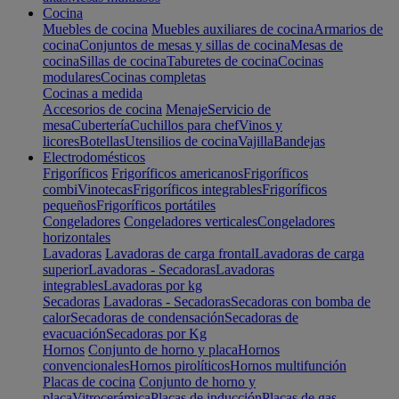
Cocina
Muebles de cocina
Muebles auxiliares de cocina
Armarios de
cocina
Conjuntos de mesas y sillas de cocina
Mesas de
cocina
Sillas de cocina
Taburetes de cocina
Cocinas
modulares
Cocinas completas
Cocinas a medida
Accesorios de cocina
Menaje
Servicio de
mesa
Cubertería
Cuchillos para chef
Vinos y
licores
Botellas
Utensilios de cocina
Vajilla
Bandejas
Electrodomésticos
Frigoríficos
Frigoríficos americanos
Frigoríficos
combi
Vinotecas
Frigoríficos integrables
Frigoríficos
pequeños
Frigoríficos portátiles
Congeladores
Congeladores verticales
Congeladores
horizontales
Lavadoras
Lavadoras de carga frontal
Lavadoras de carga
superior
Lavadoras - Secadoras
Lavadoras
integrables
Lavadoras por kg
Secadoras
Lavadoras - Secadoras
Secadoras con bomba de
calor
Secadoras de condensación
Secadoras de
evacuación
Secadoras por Kg
Hornos
Conjunto de horno y placa
Hornos
convencionales
Hornos pirolíticos
Hornos multifunción
Placas de cocina
Conjunto de horno y
placa
Vitrocerámica
Placas de inducción
Placas de gas