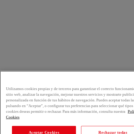
Utilizamos cookies propias y de terceros para garantizar el correcto funcionami
sitio web, analizar la navegación, mejorar nuestros servicios y mostrarte public
personalizada en función de tus hábitos de navegación. Puedes aceptar todas la
pulsando en “Aceptar”, o configurar tus preferencias para seleccionar qué tipos
cookies deseas permitir o rechazar. Para más información, consulta nuestra
Pol
Cookies
Aceptar Cookies
Rechazar todas