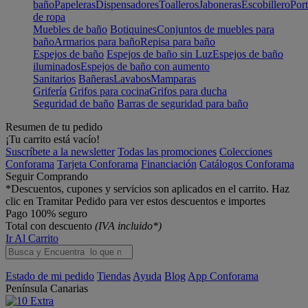
baño
Papeleras
Dispensadores
Toalleros
Jaboneras
Escobillero
Port
de ropa
Muebles de baño
Botiquines
Conjuntos de muebles para
baño
Armarios para baño
Repisa para baño
Espejos de baño
Espejos de baño sin Luz
Espejos de baño
iluminados
Espejos de baño con aumento
Sanitarios
Bañeras
Lavabos
Mamparas
Grifería
Grifos para cocina
Grifos para ducha
Seguridad de baño
Barras de seguridad para baño
Resumen de tu pedido
¡Tu carrito está vacío!
Suscríbete a la newsletter
Todas las promociones
Colecciones
Conforama
Tarjeta Conforama
Financiación
Catálogos Conforama
Seguir Comprando
*Descuentos, cupones y servicios son aplicados en el carrito. Haz
clic en Tramitar Pedido para ver estos descuentos e importes
Pago 100% seguro
Total con descuento
(IVA incluido*)
Ir Al Carrito
Estado de mi pedido
Tiendas
Ayuda
Blog
App Conforama
Península
Canarias