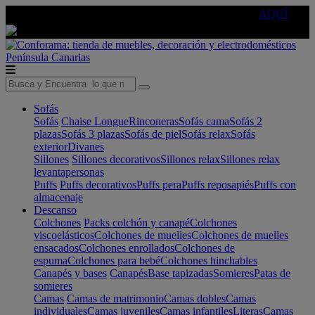
🔵Cambia tu electro con
-10% EXTRA
de descuento ☑️
AQUÍ
Península
Canarias
Sofás
Sofás
Chaise Longue
Rinconeras
Sofás cama
Sofás 2
plazas
Sofás 3 plazas
Sofás de piel
Sofás relax
Sofás
exterior
Divanes
Sillones
Sillones decorativos
Sillones relax
Sillones relax
levantapersonas
Puffs
Puffs decorativos
Puffs pera
Puffs reposapiés
Puffs con
almacenaje
Descanso
Colchones
Packs colchón y canapé
Colchones
viscoelásticos
Colchones de muelles
Colchones de muelles
ensacados
Colchones enrollados
Colchones de
espuma
Colchones para bebé
Colchones hinchables
Canapés y bases
Canapés
Base tapizadas
Somieres
Patas de
somieres
Camas
Camas de matrimonio
Camas dobles
Camas
individuales
Camas juveniles
Camas infantiles
Literas
Camas