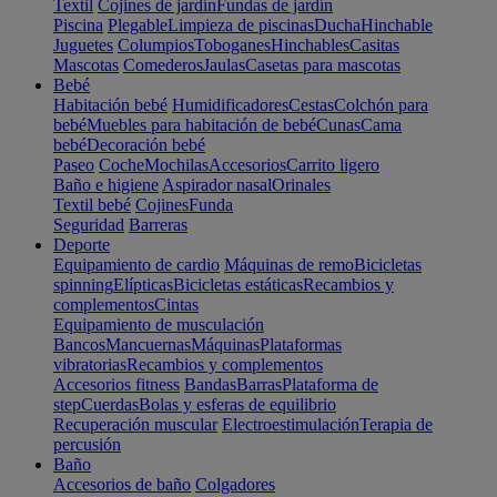
Textil
Cojines de jardín
Fundas de jardín
Piscina
Plegable
Limpieza de piscinas
Ducha
Hinchable
Juguetes
Columpios
Toboganes
Hinchables
Casitas
Mascotas
Comederos
Jaulas
Casetas para mascotas
Bebé
Habitación bebé
Humidificadores
Cestas
Colchón para
bebé
Muebles para habitación de bebé
Cunas
Cama
bebé
Decoración bebé
Paseo
Coche
Mochilas
Accesorios
Carrito ligero
Baño e higiene
Aspirador nasal
Orinales
Textil bebé
Cojines
Funda
Seguridad
Barreras
Deporte
Equipamiento de cardio
Máquinas de remo
Bicicletas
spinning
Elípticas
Bicicletas estáticas
Recambios y
complementos
Cintas
Equipamiento de musculación
Bancos
Mancuernas
Máquinas
Plataformas
vibratorias
Recambios y complementos
Accesorios fitness
Bandas
Barras
Plataforma de
step
Cuerdas
Bolas y esferas de equilibrio
Recuperación muscular
Electroestimulación
Terapia de
percusión
Baño
Accesorios de baño
Colgadores