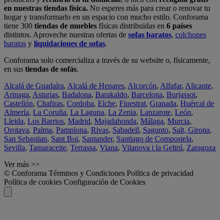
en nuestras tiendas física.
No esperes más para crear o renovar tu
hogar y transformarlo en un espacio con mucho estilo. Conforama
tiene 300
tiendas de muebles
físicas distribuidas en
6 países
distintos. Aproveche nuestras ofertas de
sofas baratos
,
colchones
baratos
y
liquidaciones de sofas
.
Conforama solo comercializa a través de su website o, físicamente,
en sus
tiendas de sofás
.
Alcalá de Guadaíra
,
Alcalá de Henares
,
Alcorcón
,
Alfafar
,
Alicante
,
Arinaga
,
Asturias
,
Badalona
,
Barakaldo
,
Barcelona
,
Burjassot
,
Castellón
,
Chafiras
,
Cordoba
,
Elche
,
Finestrat
,
Granada
,
Huércal de
Almería
,
La Coruña
,
La Laguna
,
La Zenia
,
Lanzarote
,
León
,
Lleida
,
Los Barrios
,
Madrid
,
Majadahonda
,
Málaga
,
Murcia
,
Orotava
,
Palma
,
Pamplona
,
Rivas
,
Sabadell
,
Sagunto
,
Salt, Girona
,
San Sebastian
,
Sant Boi
,
Santander
,
Santiago de Compostela
,
Sevilla
,
Tamaraceite
,
Terrassa
,
Viana
,
Vilanova i la Geltrú
,
Zaragoza
Ver más >>
© Conforama
Términos y Condiciones
Política de privacidad
Política de cookies
Configuración de Cookies