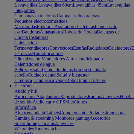
Lavavajillas
Lavavajillas 60cm
Lavavajillas 45cm
Lavavajillas
integrables
Campanas extractoras
Campanas decorativas
Pequeños electrodomésticos
Microondas
Freidoras
Aspiradores
Cafeteras
Planchas de
asar
Batidoras
Amasadores
Robots de Cocina
Balanzas de
Cocina
Tostadoras
Calefacción
Termoventiladores
Convectores
Estufas
Radiadores
Calefactores
D
Térmicos
Humidificadores
Climatización
Ventiladores
Aire acondicionado
Calentadores de agua
Belleza y salud
Cuidado de los hombres
Cuidado
cabello
Cuidado dental
Salud y bienestar
Limpieza
Limpieza a vapor
Robot limpiacristales
Electrónica
Audio y hifi
Auriculares
Adaptadores
Reproductores
Radios
Altavoces
Hifi
Bar
de sonido
Audio car y GPS
Micrófonos
Informática
Almacenamiento
Tablets
Complementos
Portátiles
Impresoras
Gaming & streaming
Monitores gaming
Accesorios
Smart home
Cámaras
Altavoces
Wearables
Smartwatches