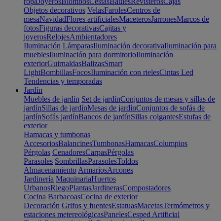
ropa
Joyeros
Biombos
Cestas
Baúles
Revisteros
Cajas
Objetos decorativos
Velas
Faroles
Centros de
mesa
Navidad
Flores artificiales
Maceteros
Jarrones
Marcos de
fotos
Figuras decorativas
Cajitas y
joyeros
Relojes
Ambientadores
Iluminación
Lámparas
Iluminación decorativa
Iluminación para
muebles
Iluminación para dormitorio
Iluminación
exterior
Guirnaldas
Balizas
Smart
Light
Bombillas
Focos
Iluminación con rieles
Cintas Led
Tendencias y temporadas
Jardín
Muebles de jardín
Set de jardín
Conjuntos de mesas y sillas de
jardín
Sillas de jardín
Mesas de jardín
Conjuntos de sofás de
jardín
Sofás jardín
Bancos de jardín
Sillas colgantes
Estufas de
exterior
Hamacas y tumbonas
Accesorios
Balancines
Tumbonas
Hamacas
Columpios
Pérgolas
Cenadores
Carpas
Pérgolas
Parasoles
Sombrillas
Parasoles
Toldos
Almacenamiento
Armarios
Arcones
Jardinería
Maquinaria
Huertos
Urbanos
Riego
Plantas
Jardineras
Compostadores
Cocina
Barbacoas
Cocina de exterior
Decoración
Grifos y fuentes
Estatuas
Macetas
Termómetros y
estaciones metereológicas
Paneles
Cesped Artificial