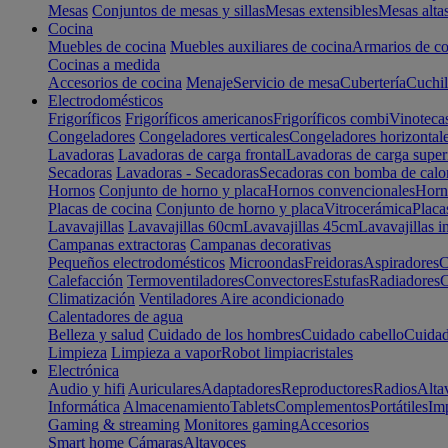
Mesas
Conjuntos de mesas y sillas
Mesas extensibles
Mesas alta
Cocina
Muebles de cocina
Muebles auxiliares de cocina
Armarios de co
Cocinas a medida
Accesorios de cocina
Menaje
Servicio de mesa
Cubertería
Cuchil
Electrodomésticos
Frigoríficos
Frigoríficos americanos
Frigoríficos combi
Vinoteca
Congeladores
Congeladores verticales
Congeladores horizontal
Lavadoras
Lavadoras de carga frontal
Lavadoras de carga super
Secadoras
Lavadoras - Secadoras
Secadoras con bomba de calo
Hornos
Conjunto de horno y placa
Hornos convencionales
Horno
Placas de cocina
Conjunto de horno y placa
Vitrocerámica
Placa
Lavavajillas
Lavavajillas 60cm
Lavavajillas 45cm
Lavavajillas i
Campanas extractoras
Campanas decorativas
Pequeños electrodomésticos
Microondas
Freidoras
Aspiradores
C
Calefacción
Termoventiladores
Convectores
Estufas
Radiadores
C
Climatización
Ventiladores
Aire acondicionado
Calentadores de agua
Belleza y salud
Cuidado de los hombres
Cuidado cabello
Cuidad
Limpieza
Limpieza a vapor
Robot limpiacristales
Electrónica
Audio y hifi
Auriculares
Adaptadores
Reproductores
Radios
Alta
Informática
Almacenamiento
Tablets
Complementos
Portátiles
Im
Gaming & streaming
Monitores gaming
Accesorios
Smart home
Cámaras
Altavoces