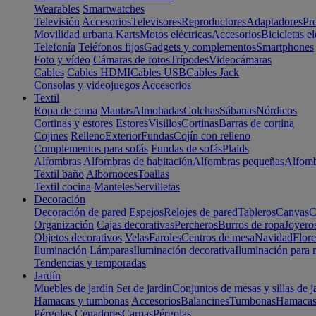
Wearables
Smartwatches
Televisión
Accesorios
Televisores
Reproductores
Adaptadores
Pr
Movilidad urbana
Karts
Motos eléctricas
Accesorios
Bicicletas el
Telefonía
Teléfonos fijos
Gadgets y complementos
Smartphones
Foto y vídeo
Cámaras de fotos
Trípodes
Videocámaras
Cables
Cables HDMI
Cables USB
Cables Jack
Consolas y videojuegos
Accesorios
Textil
Ropa de cama
Mantas
Almohadas
Colchas
Sábanas
Nórdicos
Cortinas y estores
Estores
Visillos
Cortinas
Barras de cortina
Cojines
Relleno
Exterior
Fundas
Cojín con relleno
Complementos para sofás
Fundas de sofás
Plaids
Alfombras
Alfombras de habitación
Alfombras pequeñas
Alfomb
Textil baño
Albornoces
Toallas
Textil cocina
Manteles
Servilletas
Decoración
Decoración de pared
Espejos
Relojes de pared
Tableros
Canvas
C
Organización
Cajas decorativas
Percheros
Burros de ropa
Joyero
Objetos decorativos
Velas
Faroles
Centros de mesa
Navidad
Flore
Iluminación
Lámparas
Iluminación decorativa
Iluminación para 
Tendencias y temporadas
Jardín
Muebles de jardín
Set de jardín
Conjuntos de mesas y sillas de j
Hamacas y tumbonas
Accesorios
Balancines
Tumbonas
Hamaca
Pérgolas
Cenadores
Carpas
Pérgolas