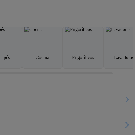
napés
Cocina
Frigoríficos
Lavadoras