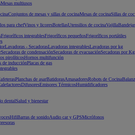
s
Mesas multiusos
cina
Conjuntos de mesas y sillas de cocina
Mesas de cocina
Sillas de coc
los para chef
Vinos y licores
Botellas
Utensilios de cocina
Vajilla
Bandeja
s
Frigoríficos integrables
Frigoríficos pequeños
Frigoríficos portátiles
es
ior
Lavadoras - Secadoras
Lavadoras integrables
Lavadoras por kg
r
Secadoras de condensación
Secadoras de evacuación
Secadoras por Kg
s pirolíticos
Hornos multifunción
s de inducción
Placas de gas
ntegrables
afeteras
Planchas de asar
Batidoras
Amasadores
Robots de Cocina
Balanz
alefactores
Difusores
Emisores Térmicos
Humidificadores
o dental
Salud y bienestar
voces
Hifi
Barras de sonido
Audio car y GPS
Micrófonos
presoras