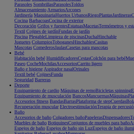
Parasoles
Sombrillas
Parasoles
Toldos
Almacenamiento
Armarios
Arcones
Jardinería
Maquinaria
Huertos Urbanos
Riego
Plantas
Jardineras
C
Cocina
Barbacoas
Cocina de exterior
Decoración
Grifos y fuentes
Estatuas
Macetas
Termómetros y est
Textil
Cojines de jardín
Fundas de jardín
Piscina
Plegable
Limpieza de piscinas
Ducha
Hinchable
Juguetes
Columpios
Toboganes
Hinchables
Casitas
Mascotas
Comederos
Jaulas
Casetas para mascotas
Bebé
Habitación bebé
Humidificadores
Cestas
Colchón para bebé
Mueb
Paseo
Coche
Mochilas
Accesorios
Carrito ligero
Baño e higiene
Aspirador nasal
Orinales
Textil bebé
Cojines
Funda
Seguridad
Barreras
Deporte
Equipamiento de cardio
Máquinas de remo
Bicicletas spinning
E
Equipamiento de musculación
Bancos
Mancuernas
Máquinas
Pla
Accesorios fitness
Bandas
Barras
Plataforma de step
Cuerdas
Bola
Recuperación muscular
Electroestimulación
Terapia de percusi
Baño
Accesorios de baño
Colgadores baño
Papeleras
Dispensadores
To
Muebles de baño
Botiquines
Conjuntos de muebles para baño
Ar
Espejos de baño
Espejos de baño sin Luz
Espejos de baño ilum
Sanitarios
Bañeras
Lavabos
Mamparas