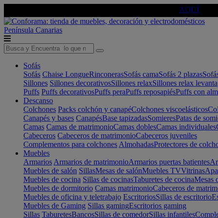
🔵Cambia tu electro con
-10% EXTRA
de descuento ☑️
AQUÍ
Península
Canarias
Sofás
Sofás
Chaise Longue
Rinconeras
Sofás cama
Sofás 2 plazas
Sofá
Sillones
Sillones decorativos
Sillones relax
Sillones relax levant
Puffs
Puffs decorativos
Puffs pera
Puffs reposapiés
Puffs con al
Descanso
Colchones
Packs colchón y canapé
Colchones viscoelásticos
Col
Canapés y bases
Canapés
Base tapizadas
Somieres
Patas de somi
Camas
Camas de matrimonio
Camas dobles
Camas individuales
Cabeceros
Cabeceros de matrimonio
Cabeceros juveniles
Complementos para colchones
Almohadas
Protectores de colch
Muebles
Armarios
Armarios de matrimonio
Armarios puertas batientes
Ar
Muebles de salón
Sillas
Mesas de salón
Muebles TV
Vitrinas
Apa
Muebles de cocina
Sillas de cocinas
Taburetes de cocina
Mesas d
Muebles de dormitorio
Camas matrimonio
Cabeceros de matrim
Muebles de oficina y teletrabajo
Escritorios
Sillas de escritorio
Es
Muebles de Gaming
Sillas gaming
Escritorios gaming
Sillas
Taburetes
Bancos
Sillas de comedor
Sillas infantiles
Complem