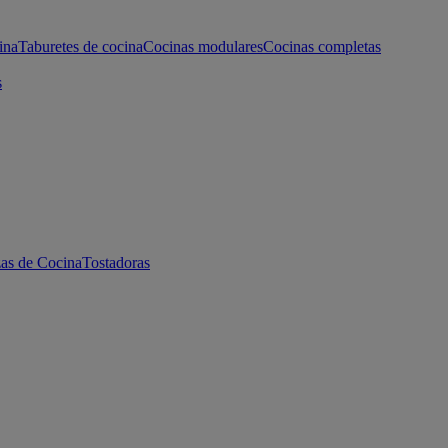
ina
Taburetes de cocina
Cocinas modulares
Cocinas completas
s
as de Cocina
Tostadoras