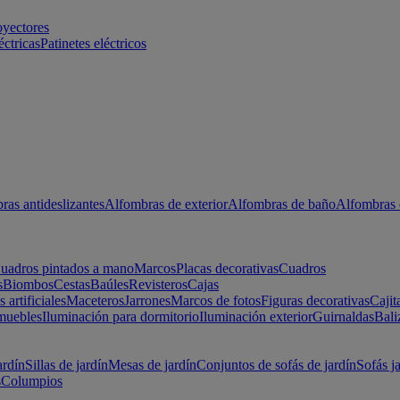
oyectores
éctricas
Patinetes eléctricos
ras antideslizantes
Alfombras de exterior
Alfombras de baño
Alfombras 
uadros pintados a mano
Marcos
Placas decorativas
Cuadros
s
Biombos
Cestas
Baúles
Revisteros
Cajas
s artificiales
Maceteros
Jarrones
Marcos de fotos
Figuras decorativas
Cajit
muebles
Iluminación para dormitorio
Iluminación exterior
Guirnaldas
Bali
ardín
Sillas de jardín
Mesas de jardín
Conjuntos de sofás de jardín
Sofás j
s
Columpios