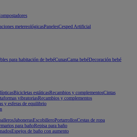
ompostadores
aciones metereológicas
Paneles
Cesped Artificial
les para habitación de bebé
Cunas
Cama bebé
Decoración bebé
lípticas
Bicicletas estáticas
Recambios y complementos
Cintas
taformas vibratorias
Recambios y complementos
s y esferas de equilibrio
ón
alleros
Jaboneras
Escobillero
Portarrollos
Cestas de ropa
marios para baño
Repisa para baño
inados
Espejos de baño con aumento