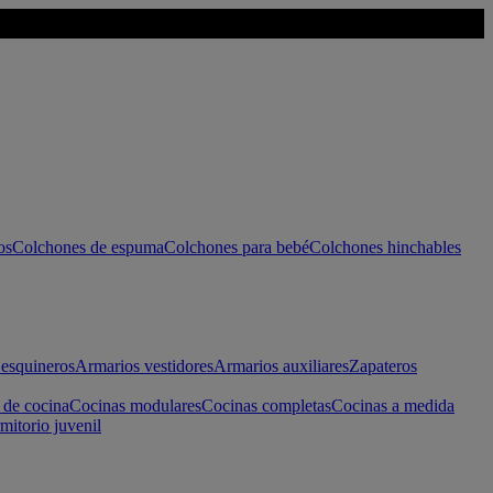
os
Colchones de espuma
Colchones para bebé
Colchones hinchables
esquineros
Armarios vestidores
Armarios auxiliares
Zapateros
 de cocina
Cocinas modulares
Cocinas completas
Cocinas a medida
mitorio juvenil