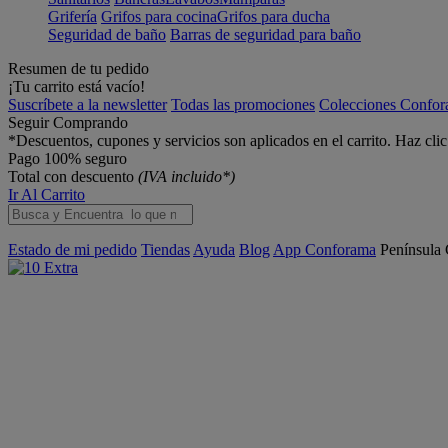
Grifería
Grifos para cocina
Grifos para ducha
Seguridad de baño
Barras de seguridad para baño
Resumen de tu pedido
¡Tu carrito está vacío!
Suscríbete a la newsletter
Todas las promociones
Colecciones Confo
Seguir Comprando
*Descuentos, cupones y servicios son aplicados en el carrito. Haz cli
Pago 100% seguro
Total con descuento
(IVA incluido*)
Ir Al Carrito
Estado de mi pedido
Tiendas
Ayuda
Blog
App Conforama
Península