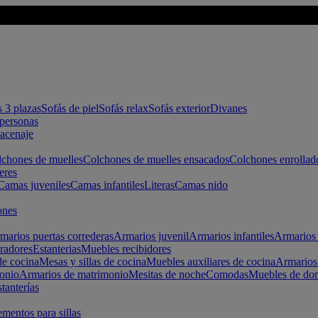
s 3 plazas
Sofás de piel
Sofás relax
Sofás exterior
Divanes
apersonas
macenaje
chones de muelles
Colchones de muelles ensacados
Colchones enrollad
eres
Camas juveniles
Camas infantiles
Literas
Camas nido
ones
marios puertas correderas
Armarios juvenil
Armarios infantiles
Armarios 
radores
Estanterias
Muebles recibidores
e cocina
Mesas y sillas de cocina
Muebles auxiliares de cocina
Armarios
onio
Armarios de matrimonio
Mesitas de noche
Comodas
Muebles de dor
tanterías
entos para sillas