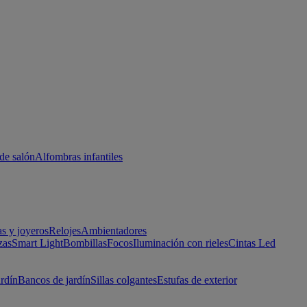
de salón
Alfombras infantiles
as y joyeros
Relojes
Ambientadores
zas
Smart Light
Bombillas
Focos
Iluminación con rieles
Cintas Led
ardín
Bancos de jardín
Sillas colgantes
Estufas de exterior