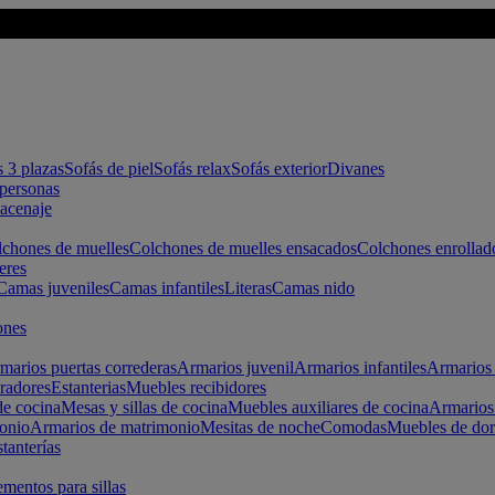
s 3 plazas
Sofás de piel
Sofás relax
Sofás exterior
Divanes
apersonas
macenaje
chones de muelles
Colchones de muelles ensacados
Colchones enrollad
eres
Camas juveniles
Camas infantiles
Literas
Camas nido
ones
marios puertas correderas
Armarios juvenil
Armarios infantiles
Armarios 
radores
Estanterias
Muebles recibidores
e cocina
Mesas y sillas de cocina
Muebles auxiliares de cocina
Armarios
onio
Armarios de matrimonio
Mesitas de noche
Comodas
Muebles de dor
tanterías
entos para sillas