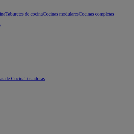
ina
Taburetes de cocina
Cocinas modulares
Cocinas completas
s
as de Cocina
Tostadoras