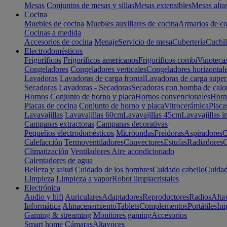
Mesas
Conjuntos de mesas y sillas
Mesas extensibles
Mesas alta
Cocina
Muebles de cocina
Muebles auxiliares de cocina
Armarios de co
Cocinas a medida
Accesorios de cocina
Menaje
Servicio de mesa
Cubertería
Cuchil
Electrodomésticos
Frigoríficos
Frigoríficos americanos
Frigoríficos combi
Vinoteca
Congeladores
Congeladores verticales
Congeladores horizontal
Lavadoras
Lavadoras de carga frontal
Lavadoras de carga super
Secadoras
Lavadoras - Secadoras
Secadoras con bomba de calo
Hornos
Conjunto de horno y placa
Hornos convencionales
Horno
Placas de cocina
Conjunto de horno y placa
Vitrocerámica
Placa
Lavavajillas
Lavavajillas 60cm
Lavavajillas 45cm
Lavavajillas i
Campanas extractoras
Campanas decorativas
Pequeños electrodomésticos
Microondas
Freidoras
Aspiradores
C
Calefacción
Termoventiladores
Convectores
Estufas
Radiadores
C
Climatización
Ventiladores
Aire acondicionado
Calentadores de agua
Belleza y salud
Cuidado de los hombres
Cuidado cabello
Cuidad
Limpieza
Limpieza a vapor
Robot limpiacristales
Electrónica
Audio y hifi
Auriculares
Adaptadores
Reproductores
Radios
Alta
Informática
Almacenamiento
Tablets
Complementos
Portátiles
Im
Gaming & streaming
Monitores gaming
Accesorios
Smart home
Cámaras
Altavoces