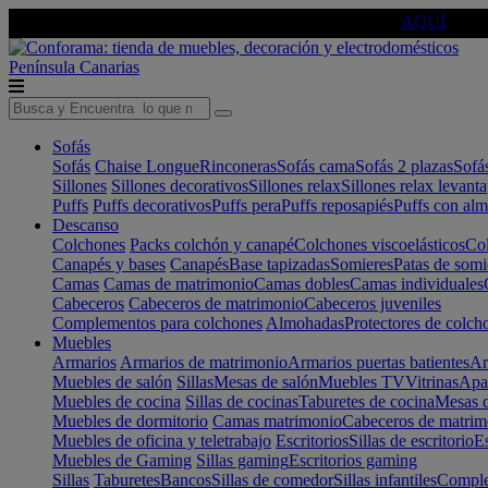
🔵Cambia tu electro con
-10% EXTRA
de descuento ☑️
AQUÍ
Península
Canarias
Sofás
Sofás
Chaise Longue
Rinconeras
Sofás cama
Sofás 2 plazas
Sofá
Sillones
Sillones decorativos
Sillones relax
Sillones relax levant
Puffs
Puffs decorativos
Puffs pera
Puffs reposapiés
Puffs con al
Descanso
Colchones
Packs colchón y canapé
Colchones viscoelásticos
Col
Canapés y bases
Canapés
Base tapizadas
Somieres
Patas de somi
Camas
Camas de matrimonio
Camas dobles
Camas individuales
Cabeceros
Cabeceros de matrimonio
Cabeceros juveniles
Complementos para colchones
Almohadas
Protectores de colch
Muebles
Armarios
Armarios de matrimonio
Armarios puertas batientes
Ar
Muebles de salón
Sillas
Mesas de salón
Muebles TV
Vitrinas
Apa
Muebles de cocina
Sillas de cocinas
Taburetes de cocina
Mesas d
Muebles de dormitorio
Camas matrimonio
Cabeceros de matrim
Muebles de oficina y teletrabajo
Escritorios
Sillas de escritorio
Es
Muebles de Gaming
Sillas gaming
Escritorios gaming
Sillas
Taburetes
Bancos
Sillas de comedor
Sillas infantiles
Complem