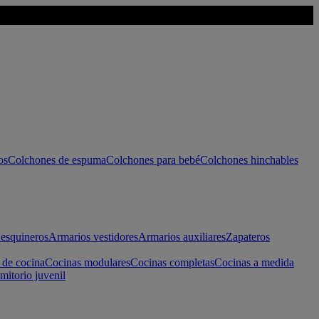
os
Colchones de espuma
Colchones para bebé
Colchones hinchables
esquineros
Armarios vestidores
Armarios auxiliares
Zapateros
 de cocina
Cocinas modulares
Cocinas completas
Cocinas a medida
mitorio juvenil