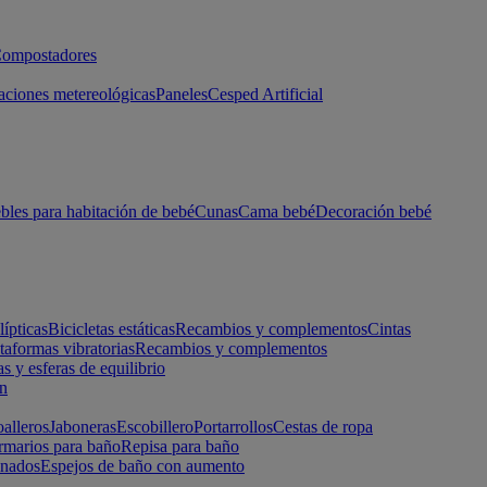
ompostadores
aciones metereológicas
Paneles
Cesped Artificial
les para habitación de bebé
Cunas
Cama bebé
Decoración bebé
lípticas
Bicicletas estáticas
Recambios y complementos
Cintas
taformas vibratorias
Recambios y complementos
s y esferas de equilibrio
ón
alleros
Jaboneras
Escobillero
Portarrollos
Cestas de ropa
marios para baño
Repisa para baño
inados
Espejos de baño con aumento