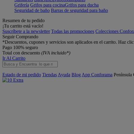
Grifería
Grifos para cocina
Grifos para ducha
Seguridad de baño
Barras de seguridad para baño
Resumen de tu pedido
¡Tu carrito está vacío!
Suscríbete a la newsletter
Todas las promociones
Colecciones Confo
Seguir Comprando
*Descuentos, cupones y servicios son aplicados en el carrito. Haz cli
Pago 100% seguro
Total con descuento
(IVA incluido*)
Ir Al Carrito
Estado de mi pedido
Tiendas
Ayuda
Blog
App Conforama
Península