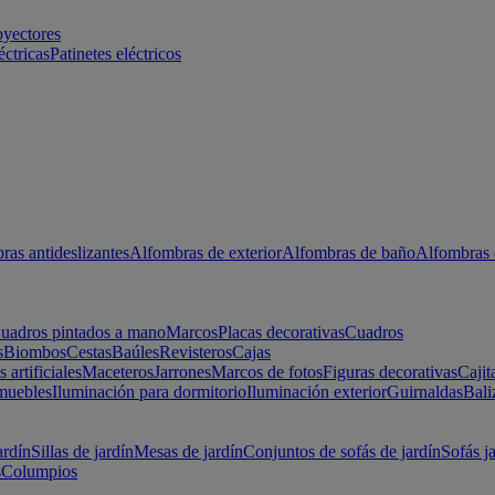
oyectores
éctricas
Patinetes eléctricos
ras antideslizantes
Alfombras de exterior
Alfombras de baño
Alfombras 
uadros pintados a mano
Marcos
Placas decorativas
Cuadros
s
Biombos
Cestas
Baúles
Revisteros
Cajas
s artificiales
Maceteros
Jarrones
Marcos de fotos
Figuras decorativas
Cajit
muebles
Iluminación para dormitorio
Iluminación exterior
Guirnaldas
Bali
ardín
Sillas de jardín
Mesas de jardín
Conjuntos de sofás de jardín
Sofás j
s
Columpios