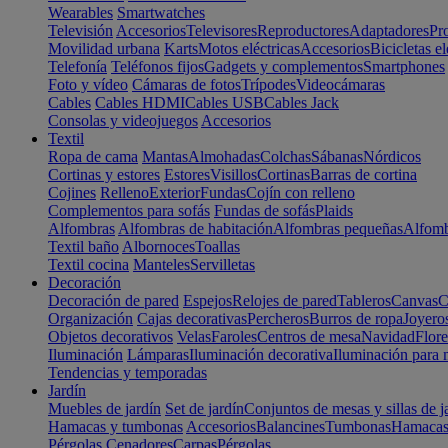
Wearables
Smartwatches
Televisión
Accesorios
Televisores
Reproductores
Adaptadores
Pr
Movilidad urbana
Karts
Motos eléctricas
Accesorios
Bicicletas el
Telefonía
Teléfonos fijos
Gadgets y complementos
Smartphones
Foto y vídeo
Cámaras de fotos
Trípodes
Videocámaras
Cables
Cables HDMI
Cables USB
Cables Jack
Consolas y videojuegos
Accesorios
Textil
Ropa de cama
Mantas
Almohadas
Colchas
Sábanas
Nórdicos
Cortinas y estores
Estores
Visillos
Cortinas
Barras de cortina
Cojines
Relleno
Exterior
Fundas
Cojín con relleno
Complementos para sofás
Fundas de sofás
Plaids
Alfombras
Alfombras de habitación
Alfombras pequeñas
Alfomb
Textil baño
Albornoces
Toallas
Textil cocina
Manteles
Servilletas
Decoración
Decoración de pared
Espejos
Relojes de pared
Tableros
Canvas
C
Organización
Cajas decorativas
Percheros
Burros de ropa
Joyero
Objetos decorativos
Velas
Faroles
Centros de mesa
Navidad
Flore
Iluminación
Lámparas
Iluminación decorativa
Iluminación para 
Tendencias y temporadas
Jardín
Muebles de jardín
Set de jardín
Conjuntos de mesas y sillas de j
Hamacas y tumbonas
Accesorios
Balancines
Tumbonas
Hamaca
Pérgolas
Cenadores
Carpas
Pérgolas