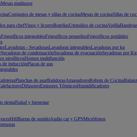
s
Mesas multiusos
cina
Conjuntos de mesas y sillas de cocina
Mesas de cocina
Sillas de coc
los para chef
Vinos y licores
Botellas
Utensilios de cocina
Vajilla
Bandeja
s
Frigoríficos integrables
Frigoríficos pequeños
Frigoríficos portátiles
es
ior
Lavadoras - Secadoras
Lavadoras integrables
Lavadoras por kg
r
Secadoras de condensación
Secadoras de evacuación
Secadoras por Kg
s pirolíticos
Hornos multifunción
s de inducción
Placas de gas
ntegrables
afeteras
Planchas de asar
Batidoras
Amasadores
Robots de Cocina
Balanz
alefactores
Difusores
Emisores Térmicos
Humidificadores
o dental
Salud y bienestar
voces
Hifi
Barras de sonido
Audio car y GPS
Micrófonos
presoras