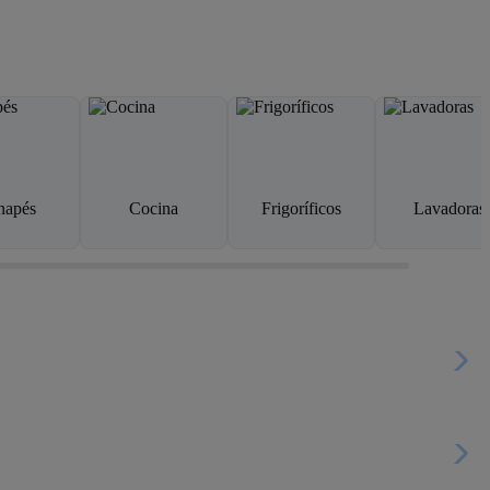
napés
Cocina
Frigoríficos
Lavadoras