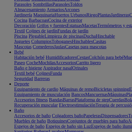
Parasoles
Sombrillas
Parasoles
Toldos
Almacenamiento
Armarios
Arcones
Jardinería
Maquinaria
Huertos Urbanos
Riego
Plantas
Jardineras
C
Cocina
Barbacoas
Cocina de exterior
Decoración
Grifos y fuentes
Estatuas
Macetas
Termómetros y est
Textil
Cojines de jardín
Fundas de jardín
Piscina
Plegable
Limpieza de piscinas
Ducha
Hinchable
Juguetes
Columpios
Toboganes
Hinchables
Casitas
Mascotas
Comederos
Jaulas
Casetas para mascotas
Bebé
Habitación bebé
Humidificadores
Cestas
Colchón para bebé
Mueb
Paseo
Coche
Mochilas
Accesorios
Carrito ligero
Baño e higiene
Aspirador nasal
Orinales
Textil bebé
Cojines
Funda
Seguridad
Barreras
Deporte
Equipamiento de cardio
Máquinas de remo
Bicicletas spinning
E
Equipamiento de musculación
Bancos
Mancuernas
Máquinas
Pla
Accesorios fitness
Bandas
Barras
Plataforma de step
Cuerdas
Bola
Recuperación muscular
Electroestimulación
Terapia de percusi
Baño
Accesorios de baño
Colgadores baño
Papeleras
Dispensadores
To
Muebles de baño
Botiquines
Conjuntos de muebles para baño
Ar
Espejos de baño
Espejos de baño sin Luz
Espejos de baño ilum
Sanitarios
Bañeras
Lavabos
Mamparas