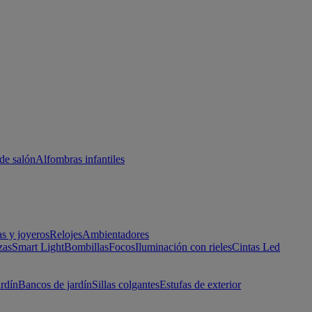
de salón
Alfombras infantiles
as y joyeros
Relojes
Ambientadores
zas
Smart Light
Bombillas
Focos
Iluminación con rieles
Cintas Led
ardín
Bancos de jardín
Sillas colgantes
Estufas de exterior