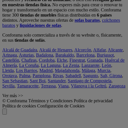
en nuestras tiendas física.
No esperes más para crear o renovar tu
hogar y transformarlo en un espacio con mucho estilo. Conforama
tiene 300
tiendas de muebles
físicas distribuidas en
6 países
distintos. Aproveche nuestras ofertas de
sofas baratos
,
colchones
baratos
y
liquidaciones de sofas
.
Conforama solo comercializa a través de su website o, físicamente,
en sus
tiendas de sofás
.
Alcalá de Guadaíra
,
Alcalá de Henares
,
Alcorcón
,
Alfafar
,
Alicante
,
Arinaga
,
Asturias
,
Badalona
,
Barakaldo
,
Barcelona
,
Burjassot
,
Castellón
,
Chafiras
,
Cordoba
,
Elche
,
Finestrat
,
Granada
,
Huércal de
Almería
,
La Coruña
,
La Laguna
,
La Zenia
,
Lanzarote
,
León
,
Lleida
,
Los Barrios
,
Madrid
,
Majadahonda
,
Málaga
,
Murcia
,
Orotava
,
Palma
,
Pamplona
,
Rivas
,
Sabadell
,
Sagunto
,
Salt, Girona
,
San Sebastian
,
Sant Boi
,
Santander
,
Santiago de Compostela
,
Sevilla
,
Tamaraceite
,
Terrassa
,
Viana
,
Vilanova i la Geltrú
,
Zaragoza
Ver más >>
© Conforama
Términos y Condiciones
Política de privacidad
Política de cookies
Configuración de Cookies