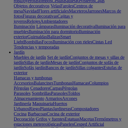
ropa
Joyeros
Biombos
Cestas
Baúles
Revisteros
Cajas
Objetos decorativos
Velas
Faroles
Centros de
mesa
Navidad
Flores artificiales
Maceteros
Jarrones
Marcos de
fotos
Figuras decorativas
Cajitas y
joyeros
Relojes
Ambientadores
Iluminación
Lámparas
Iluminación decorativa
Iluminación para
muebles
Iluminación para dormitorio
Iluminación
exterior
Guirnaldas
Balizas
Smart
Light
Bombillas
Focos
Iluminación con rieles
Cintas Led
Tendencias y temporadas
Jardín
Muebles de jardín
Set de jardín
Conjuntos de mesas y sillas de
jardín
Sillas de jardín
Mesas de jardín
Conjuntos de sofás de
jardín
Sofás jardín
Bancos de jardín
Sillas colgantes
Estufas de
exterior
Hamacas y tumbonas
Accesorios
Balancines
Tumbonas
Hamacas
Columpios
Pérgolas
Cenadores
Carpas
Pérgolas
Parasoles
Sombrillas
Parasoles
Toldos
Almacenamiento
Armarios
Arcones
Jardinería
Maquinaria
Huertos
Urbanos
Riego
Plantas
Jardineras
Compostadores
Cocina
Barbacoas
Cocina de exterior
Decoración
Grifos y fuentes
Estatuas
Macetas
Termómetros y
estaciones metereológicas
Paneles
Cesped Artificial