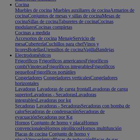
Cocina
Muebles de cocina
Muebles auxiliares de cocina
Armarios de
cocina
Conjuntos de mesas y sillas de cocina
Mesas de
cocina
Sillas de cocina
Taburetes de cocina
Cocinas
modulares
Cocinas completas
Cocinas a medida
Accesorios de cocina
Menaje
Servicio de
mesa
Cubertería
Cuchillos para chef
Vinos y
licores
Botellas
Utensilios de cocina
Vajilla
Bandejas
Electrodomésticos
Frigoríficos
Frigoríficos americanos
Frigoríficos
combi
Vinotecas
Frigoríficos integrables
Frigoríficos
pequeños
Frigoríficos portátiles
Congeladores
Congeladores verticales
Congeladores
horizontales
Lavadoras
Lavadoras de carga frontal
Lavadoras de carga
superior
Lavadoras - Secadoras
Lavadoras
integrables
Lavadoras por kg
Secadoras
Lavadoras - Secadoras
Secadoras con bomba de
calor
Secadoras de condensación
Secadoras de
evacuación
Secadoras por Kg
Hornos
Conjunto de horno y placa
Hornos
convencionales
Hornos pirolíticos
Hornos multifunción
Placas de cocina
Conjunto de horno y
placa
Vitrocerámica
Placas de inducción
Placas de gas