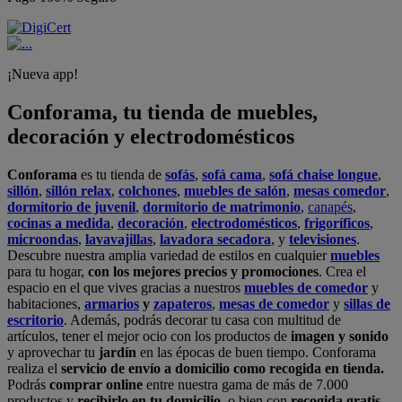
¡Nueva app!
Conforama, tu tienda de muebles,
decoración y electrodomésticos
Conforama
es tu tienda de
sofás
,
sofá cama
,
sofá chaise longue
,
sillón
,
sillón relax
,
colchones
,
muebles de salón
,
mesas comedor
,
dormitorio de juvenil
,
dormitorio de matrimonio
,
canapés
,
cocinas a medida
,
decoración
,
electrodomésticos
,
frigoríficos
,
microondas
,
lavavajillas
,
lavadora secadora
, y
televisiones
.
Descubre nuestra amplia variedad de estilos en cualquier
muebles
para tu hogar,
con los mejores precios y promociones
. Crea el
espacio en el que vives gracias a nuestros
muebles de comedor
y
habitaciones,
armarios
y
zapateros
,
mesas de comedor
y
sillas de
escritorio
. Además, podrás decorar tu casa con multitud de
artículos, tener el mejor ocio con los productos de
imagen y sonido
y aprovechar tu
jardín
en las épocas de buen tiempo. Conforama
realiza el
servicio de envío a domicilio como recogida en tienda.
Podrás
comprar online
entre nuestra gama de más de 7.000
productos y
recibirlo en tu domicilio
, o bien con
recogida gratis