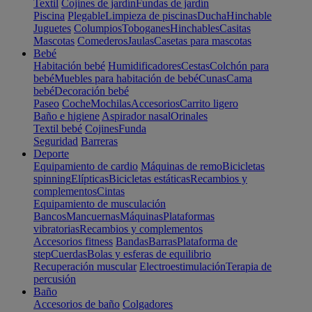
Textil
Cojines de jardín
Fundas de jardín
Piscina
Plegable
Limpieza de piscinas
Ducha
Hinchable
Juguetes
Columpios
Toboganes
Hinchables
Casitas
Mascotas
Comederos
Jaulas
Casetas para mascotas
Bebé
Habitación bebé
Humidificadores
Cestas
Colchón para
bebé
Muebles para habitación de bebé
Cunas
Cama
bebé
Decoración bebé
Paseo
Coche
Mochilas
Accesorios
Carrito ligero
Baño e higiene
Aspirador nasal
Orinales
Textil bebé
Cojines
Funda
Seguridad
Barreras
Deporte
Equipamiento de cardio
Máquinas de remo
Bicicletas
spinning
Elípticas
Bicicletas estáticas
Recambios y
complementos
Cintas
Equipamiento de musculación
Bancos
Mancuernas
Máquinas
Plataformas
vibratorias
Recambios y complementos
Accesorios fitness
Bandas
Barras
Plataforma de
step
Cuerdas
Bolas y esferas de equilibrio
Recuperación muscular
Electroestimulación
Terapia de
percusión
Baño
Accesorios de baño
Colgadores