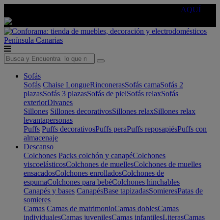
🔵Cambia tu electro con
-10% EXTRA
de descuento ☑️
AQUÍ
Península
Canarias
Sofás
Sofás
Chaise Longue
Rinconeras
Sofás cama
Sofás 2
plazas
Sofás 3 plazas
Sofás de piel
Sofás relax
Sofás
exterior
Divanes
Sillones
Sillones decorativos
Sillones relax
Sillones relax
levantapersonas
Puffs
Puffs decorativos
Puffs pera
Puffs reposapiés
Puffs con
almacenaje
Descanso
Colchones
Packs colchón y canapé
Colchones
viscoelásticos
Colchones de muelles
Colchones de muelles
ensacados
Colchones enrollados
Colchones de
espuma
Colchones para bebé
Colchones hinchables
Canapés y bases
Canapés
Base tapizadas
Somieres
Patas de
somieres
Camas
Camas de matrimonio
Camas dobles
Camas
individuales
Camas juveniles
Camas infantiles
Literas
Camas