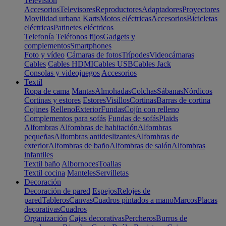
Televisión
Accesorios
Televisores
Reproductores
Adaptadores
Proyectores
Movilidad urbana
Karts
Motos eléctricas
Accesorios
Bicicletas
eléctricas
Patinetes eléctricos
Telefonía
Teléfonos fijos
Gadgets y
complementos
Smartphones
Foto y vídeo
Cámaras de fotos
Trípodes
Videocámaras
Cables
Cables HDMI
Cables USB
Cables Jack
Consolas y videojuegos
Accesorios
Textil
Ropa de cama
Mantas
Almohadas
Colchas
Sábanas
Nórdicos
Cortinas y estores
Estores
Visillos
Cortinas
Barras de cortina
Cojines
Relleno
Exterior
Fundas
Cojín con relleno
Complementos para sofás
Fundas de sofás
Plaids
Alfombras
Alfombras de habitación
Alfombras
pequeñas
Alfombras antideslizantes
Alfombras de
exterior
Alfombras de baño
Alfombras de salón
Alfombras
infantiles
Textil baño
Albornoces
Toallas
Textil cocina
Manteles
Servilletas
Decoración
Decoración de pared
Espejos
Relojes de
pared
Tableros
Canvas
Cuadros pintados a mano
Marcos
Placas
decorativas
Cuadros
Organización
Cajas decorativas
Percheros
Burros de