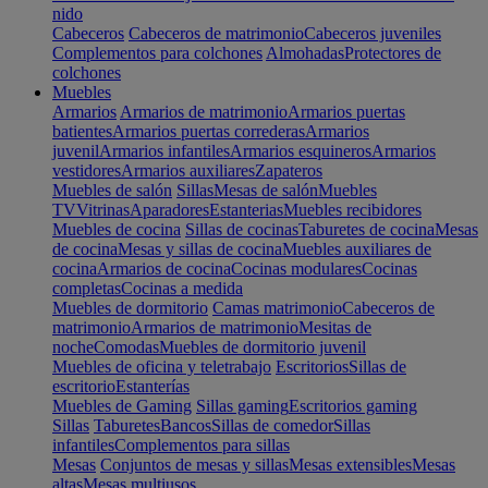
nido
Cabeceros
Cabeceros de matrimonio
Cabeceros juveniles
Complementos para colchones
Almohadas
Protectores de
colchones
Muebles
Armarios
Armarios de matrimonio
Armarios puertas
batientes
Armarios puertas correderas
Armarios
juvenil
Armarios infantiles
Armarios esquineros
Armarios
vestidores
Armarios auxiliares
Zapateros
Muebles de salón
Sillas
Mesas de salón
Muebles
TV
Vitrinas
Aparadores
Estanterias
Muebles recibidores
Muebles de cocina
Sillas de cocinas
Taburetes de cocina
Mesas
de cocina
Mesas y sillas de cocina
Muebles auxiliares de
cocina
Armarios de cocina
Cocinas modulares
Cocinas
completas
Cocinas a medida
Muebles de dormitorio
Camas matrimonio
Cabeceros de
matrimonio
Armarios de matrimonio
Mesitas de
noche
Comodas
Muebles de dormitorio juvenil
Muebles de oficina y teletrabajo
Escritorios
Sillas de
escritorio
Estanterías
Muebles de Gaming
Sillas gaming
Escritorios gaming
Sillas
Taburetes
Bancos
Sillas de comedor
Sillas
infantiles
Complementos para sillas
Mesas
Conjuntos de mesas y sillas
Mesas extensibles
Mesas
altas
Mesas multiusos