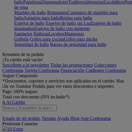
baño
Papeleras
Dispensadores
Toalleros
Jaboneras
Escobillero
Port
de ropa
Muebles de baño
Botiquines
Conjuntos de muebles para
baño
Armarios para baño
Repisa para baño
Espejos de baño
Espejos de baño sin Luz
Espejos de baño
iluminados
Espejos de baño con aumento
Sanitarios
Bañeras
Lavabos
Mamparas
Grifería
Grifos para cocina
Grifos para ducha
Seguridad de baño
Barras de seguridad para baño
Resumen de tu pedido
¡Tu carrito está vacío!
Suscríbete a la newsletter
Todas las promociones
Colecciones
Conforama
Tarjeta Conforama
Financiación
Catálogos Conforama
Seguir Comprando
*Descuentos, cupones y servicios son aplicados en el carrito. Haz
clic en Tramitar Pedido para ver estos descuentos e importes
Pago 100% seguro
Total con descuento
(IVA incluido*)
Ir Al Carrito
Estado de mi pedido
Tiendas
Ayuda
Blog
App Conforama
Península
Canarias