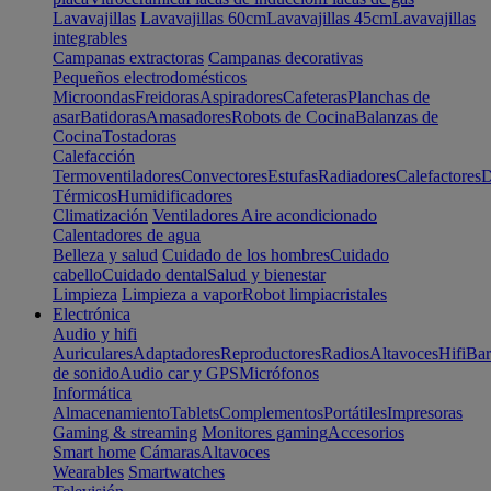
Lavavajillas
Lavavajillas 60cm
Lavavajillas 45cm
Lavavajillas
integrables
Campanas extractoras
Campanas decorativas
Pequeños electrodomésticos
Microondas
Freidoras
Aspiradores
Cafeteras
Planchas de
asar
Batidoras
Amasadores
Robots de Cocina
Balanzas de
Cocina
Tostadoras
Calefacción
Termoventiladores
Convectores
Estufas
Radiadores
Calefactores
D
Térmicos
Humidificadores
Climatización
Ventiladores
Aire acondicionado
Calentadores de agua
Belleza y salud
Cuidado de los hombres
Cuidado
cabello
Cuidado dental
Salud y bienestar
Limpieza
Limpieza a vapor
Robot limpiacristales
Electrónica
Audio y hifi
Auriculares
Adaptadores
Reproductores
Radios
Altavoces
Hifi
Bar
de sonido
Audio car y GPS
Micrófonos
Informática
Almacenamiento
Tablets
Complementos
Portátiles
Impresoras
Gaming & streaming
Monitores gaming
Accesorios
Smart home
Cámaras
Altavoces
Wearables
Smartwatches