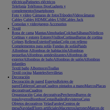
eléctricas
Patinetes eléctricos
Telefonía
Teléfonos fijos
Gadgets y
complementos
Smartphones
Foto y vídeo
Cámaras de fotos
Trípodes
Videocámaras
Cables
Cables HDMI
Cables USB
Cables Jack
Consolas y videojuegos
Accesorios
Textil
Ropa de cama
Mantas
Almohadas
Colchas
Sábanas
Nórdicos
Cortinas y estores
Estores
Visillos
Cortinas
Barras de cortina
Cojines
Relleno
Exterior
Fundas
Cojín con relleno
Complementos para sofás
Fundas de sofás
Plaids
Alfombras
Alfombras de habitación
Alfombras
pequeñas
Alfombras antideslizantes
Alfombras de
exterior
Alfombras de baño
Alfombras de salón
Alfombras
infantiles
Textil baño
Albornoces
Toallas
Textil cocina
Manteles
Servilletas
Decoración
Decoración de pared
Espejos
Relojes de
pared
Tableros
Canvas
Cuadros pintados a mano
Marcos
Placas
decorativas
Cuadros
Organización
Cajas decorativas
Percheros
Burros de
ropa
Joyeros
Biombos
Cestas
Baúles
Revisteros
Cajas
Objetos decorativos
Velas
Faroles
Centros de
mesa
Navidad
Flores artificiales
Maceteros
Jarrones
Marcos de