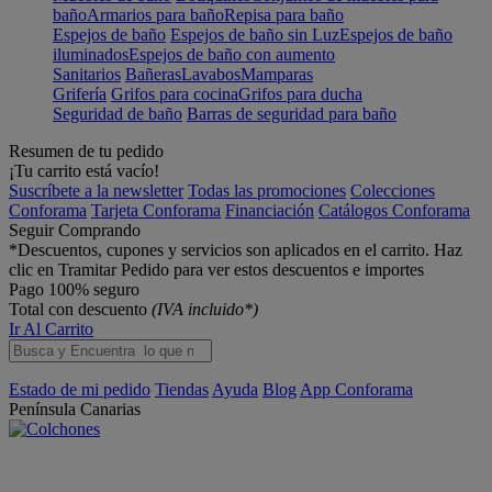
baño
Armarios para baño
Repisa para baño
Espejos de baño
Espejos de baño sin Luz
Espejos de baño
iluminados
Espejos de baño con aumento
Sanitarios
Bañeras
Lavabos
Mamparas
Grifería
Grifos para cocina
Grifos para ducha
Seguridad de baño
Barras de seguridad para baño
Resumen de tu pedido
¡Tu carrito está vacío!
Suscríbete a la newsletter
Todas las promociones
Colecciones
Conforama
Tarjeta Conforama
Financiación
Catálogos Conforama
Seguir Comprando
*Descuentos, cupones y servicios son aplicados en el carrito. Haz
clic en Tramitar Pedido para ver estos descuentos e importes
Pago 100% seguro
Total con descuento
(IVA incluido*)
Ir Al Carrito
Estado de mi pedido
Tiendas
Ayuda
Blog
App Conforama
Península
Canarias