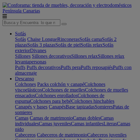
Península
Canarias
Sofás
Sofás
Chaise Longue
Rinconeras
Sofás cama
Sofás 2
plazas
Sofás 3 plazas
Sofás de piel
Sofás relax
Sofás
exterior
Divanes
Sillones
Sillones decorativos
Sillones relax
Sillones relax
levantapersonas
Puffs
Puffs decorativos
Puffs pera
Puffs reposapiés
Puffs con
almacenaje
Descanso
Colchones
Packs colchón y canapé
Colchones
viscoelásticos
Colchones de muelles
Colchones de muelles
ensacados
Colchones enrollados
Colchones de
espuma
Colchones para bebé
Colchones hinchables
Canapés y bases
Canapés
Base tapizadas
Somieres
Patas de
somieres
Camas
Camas de matrimonio
Camas dobles
Camas
individuales
Camas juveniles
Camas infantiles
Literas
Camas
nido
Cabeceros
Cabeceros de matrimonio
Cabeceros juveniles