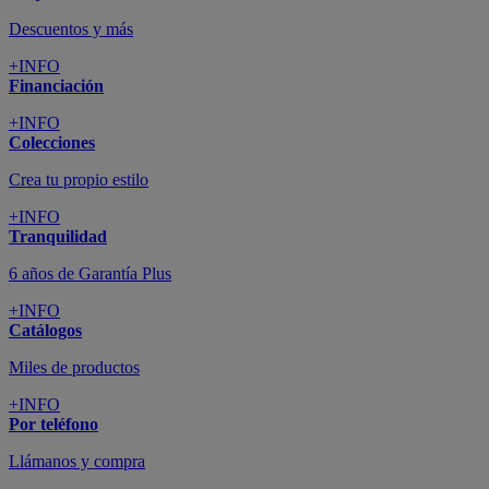
Cupón de dto. de 10€
+INFO
Tiendas de sofás y muebles
¡Encuentra la tuya!
+INFO
Tu cuenta
Promociones exclusivas
+INFO
El blog
Busca tu inspiración
+INFO
Grandes marcas de muebles, sofás,
colchones y electrodomésticos