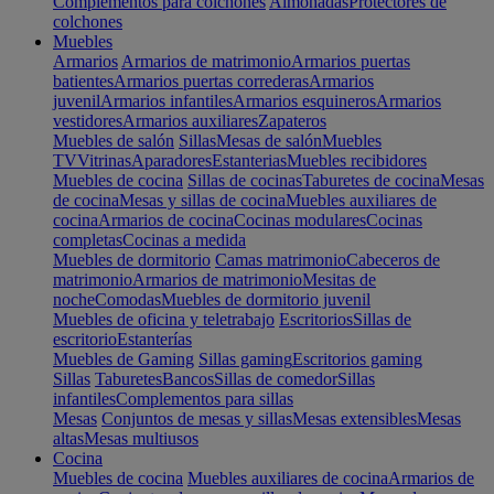
Complementos para colchones
Almohadas
Protectores de
colchones
Muebles
Armarios
Armarios de matrimonio
Armarios puertas
batientes
Armarios puertas correderas
Armarios
juvenil
Armarios infantiles
Armarios esquineros
Armarios
vestidores
Armarios auxiliares
Zapateros
Muebles de salón
Sillas
Mesas de salón
Muebles
TV
Vitrinas
Aparadores
Estanterias
Muebles recibidores
Muebles de cocina
Sillas de cocinas
Taburetes de cocina
Mesas
de cocina
Mesas y sillas de cocina
Muebles auxiliares de
cocina
Armarios de cocina
Cocinas modulares
Cocinas
completas
Cocinas a medida
Muebles de dormitorio
Camas matrimonio
Cabeceros de
matrimonio
Armarios de matrimonio
Mesitas de
noche
Comodas
Muebles de dormitorio juvenil
Muebles de oficina y teletrabajo
Escritorios
Sillas de
escritorio
Estanterías
Muebles de Gaming
Sillas gaming
Escritorios gaming
Sillas
Taburetes
Bancos
Sillas de comedor
Sillas
infantiles
Complementos para sillas
Mesas
Conjuntos de mesas y sillas
Mesas extensibles
Mesas
altas
Mesas multiusos
Cocina
Muebles de cocina
Muebles auxiliares de cocina
Armarios de