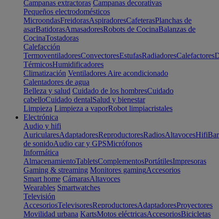
Campanas extractoras
Campanas decorativas
Pequeños electrodomésticos
Microondas
Freidoras
Aspiradores
Cafeteras
Planchas de
asar
Batidoras
Amasadores
Robots de Cocina
Balanzas de
Cocina
Tostadoras
Calefacción
Termoventiladores
Convectores
Estufas
Radiadores
Calefactores
D
Térmicos
Humidificadores
Climatización
Ventiladores
Aire acondicionado
Calentadores de agua
Belleza y salud
Cuidado de los hombres
Cuidado
cabello
Cuidado dental
Salud y bienestar
Limpieza
Limpieza a vapor
Robot limpiacristales
Electrónica
Audio y hifi
Auriculares
Adaptadores
Reproductores
Radios
Altavoces
Hifi
Bar
de sonido
Audio car y GPS
Micrófonos
Informática
Almacenamiento
Tablets
Complementos
Portátiles
Impresoras
Gaming & streaming
Monitores gaming
Accesorios
Smart home
Cámaras
Altavoces
Wearables
Smartwatches
Televisión
Accesorios
Televisores
Reproductores
Adaptadores
Proyectores
Movilidad urbana
Karts
Motos eléctricas
Accesorios
Bicicletas