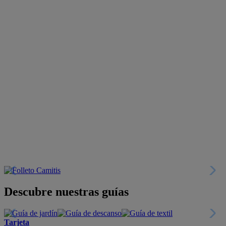
Crea tu propio estilo
+INFO
Tranquilidad
6 años de Garantía Plus
+INFO
Catálogos
Miles de productos
+INFO
Por teléfono
Llámanos y compra
+INFO
Nueva app
Todo en tu móvil
+INFO
Suscríbete