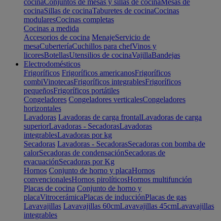
cocina
Conjuntos de mesas y sillas de cocina
Mesas de
cocina
Sillas de cocina
Taburetes de cocina
Cocinas
modulares
Cocinas completas
Cocinas a medida
Accesorios de cocina
Menaje
Servicio de
mesa
Cubertería
Cuchillos para chef
Vinos y
licores
Botellas
Utensilios de cocina
Vajilla
Bandejas
Electrodomésticos
Frigoríficos
Frigoríficos americanos
Frigoríficos
combi
Vinotecas
Frigoríficos integrables
Frigoríficos
pequeños
Frigoríficos portátiles
Congeladores
Congeladores verticales
Congeladores
horizontales
Lavadoras
Lavadoras de carga frontal
Lavadoras de carga
superior
Lavadoras - Secadoras
Lavadoras
integrables
Lavadoras por kg
Secadoras
Lavadoras - Secadoras
Secadoras con bomba de
calor
Secadoras de condensación
Secadoras de
evacuación
Secadoras por Kg
Hornos
Conjunto de horno y placa
Hornos
convencionales
Hornos pirolíticos
Hornos multifunción
Placas de cocina
Conjunto de horno y
placa
Vitrocerámica
Placas de inducción
Placas de gas
Lavavajillas
Lavavajillas 60cm
Lavavajillas 45cm
Lavavajillas
integrables