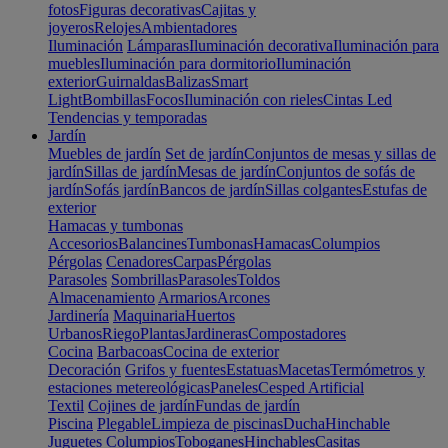
fotos
Figuras decorativas
Cajitas y
joyeros
Relojes
Ambientadores
Iluminación
Lámparas
Iluminación decorativa
Iluminación para
muebles
Iluminación para dormitorio
Iluminación
exterior
Guirnaldas
Balizas
Smart
Light
Bombillas
Focos
Iluminación con rieles
Cintas Led
Tendencias y temporadas
Jardín
Muebles de jardín
Set de jardín
Conjuntos de mesas y sillas de
jardín
Sillas de jardín
Mesas de jardín
Conjuntos de sofás de
jardín
Sofás jardín
Bancos de jardín
Sillas colgantes
Estufas de
exterior
Hamacas y tumbonas
Accesorios
Balancines
Tumbonas
Hamacas
Columpios
Pérgolas
Cenadores
Carpas
Pérgolas
Parasoles
Sombrillas
Parasoles
Toldos
Almacenamiento
Armarios
Arcones
Jardinería
Maquinaria
Huertos
Urbanos
Riego
Plantas
Jardineras
Compostadores
Cocina
Barbacoas
Cocina de exterior
Decoración
Grifos y fuentes
Estatuas
Macetas
Termómetros y
estaciones metereológicas
Paneles
Cesped Artificial
Textil
Cojines de jardín
Fundas de jardín
Piscina
Plegable
Limpieza de piscinas
Ducha
Hinchable
Juguetes
Columpios
Toboganes
Hinchables
Casitas