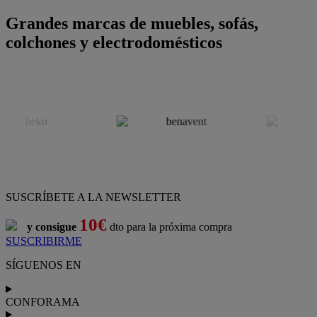
¡Nueva app!
Conforama, tu tienda de muebles,
decoración y electrodomésticos
Conforama
es tu tienda de
sofás
,
sofá cama
,
sofá chaise longue
,
sillón
,
sillón relax
,
colchones
,
muebles de salón
,
mesas comedor
,
dormitorio de juvenil
,
dormitorio de matrimonio
,
canapés
,
cocinas a medida
,
decoración
,
electrodomésticos
,
frigoríficos
,
microondas
,
lavavajillas
,
lavadora secadora
, y
televisiones
.
Descubre nuestra amplia variedad de estilos en cualquier
muebles
para tu hogar,
con los mejores precios y promociones
. Crea el
espacio en el que vives gracias a nuestros
muebles de comedor
y
habitaciones,
armarios
y
zapateros
,
mesas de comedor
y
sillas de
escritorio
. Además, podrás decorar tu casa con multitud de
artículos, tener el mejor ocio con los productos de
imagen y sonido
y aprovechar tu
jardín
en las épocas de buen tiempo. Conforama
realiza el
servicio de envío a domicilio como recogida en tienda.
Podrás
comprar online
entre nuestra gama de más de 7.000
productos y
recibirlo en tu domicilio
, o bien con
recogida gratis
en nuestras tiendas física.
No esperes más para crear o renovar tu
hogar y transformarlo en un espacio con mucho estilo. Conforama