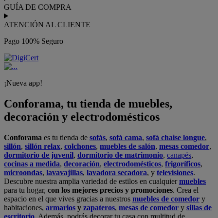
tiene 300
tiendas de muebles
físicas distribuidas en
6 países
distintos. Aproveche nuestras ofertas de
sofas baratos
,
colchones
baratos
y
liquidaciones de sofas
.
Conforama solo comercializa a través de su website o, físicamente,
en sus
tiendas de sofás
.
Alcalá de Guadaíra
,
Alcalá de Henares
,
Alcorcón
,
Alfafar
,
Alicante
,
Arinaga
,
Asturias
,
Badalona
,
Barakaldo
,
Barcelona
,
Burjassot
,
Castellón
,
Chafiras
,
Cordoba
,
Elche
,
Finestrat
,
Granada
,
Huércal de
Almería
,
La Coruña
,
La Laguna
,
La Zenia
,
Lanzarote
,
León
,
Lleida
,
Los Barrios
,
Madrid
,
Majadahonda
,
Málaga
,
Murcia
,
Orotava
,
Palma
,
Pamplona
,
Rivas
,
Sabadell
,
Sagunto
,
Salt, Girona
,
San Sebastian
,
Sant Boi
,
Santander
,
Santiago de Compostela
,
Sevilla
,
Tamaraceite
,
Terrassa
,
Viana
,
Vilanova i la Geltrú
,
Zaragoza
Ver más >>
© Conforama
Términos y Condiciones
Política de privacidad
Política de cookies
Configuración de Cookies