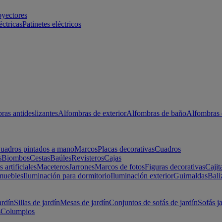
oyectores
éctricas
Patinetes eléctricos
ras antideslizantes
Alfombras de exterior
Alfombras de baño
Alfombras 
uadros pintados a mano
Marcos
Placas decorativas
Cuadros
s
Biombos
Cestas
Baúles
Revisteros
Cajas
s artificiales
Maceteros
Jarrones
Marcos de fotos
Figuras decorativas
Cajit
muebles
Iluminación para dormitorio
Iluminación exterior
Guirnaldas
Bali
ardín
Sillas de jardín
Mesas de jardín
Conjuntos de sofás de jardín
Sofás j
s
Columpios