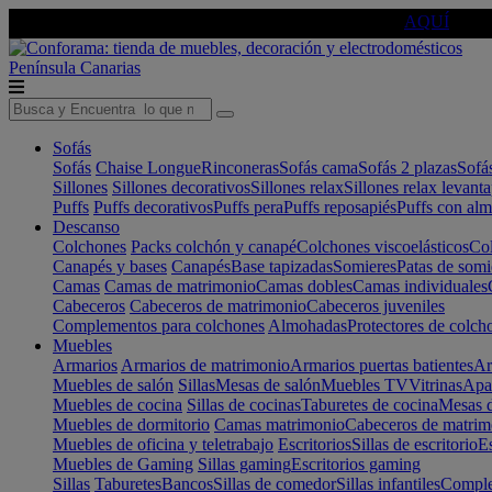
🔵Cambia tu electro con
-10% EXTRA
de descuento ☑️
AQUÍ
Península
Canarias
Sofás
Sofás
Chaise Longue
Rinconeras
Sofás cama
Sofás 2 plazas
Sofá
Sillones
Sillones decorativos
Sillones relax
Sillones relax levant
Puffs
Puffs decorativos
Puffs pera
Puffs reposapiés
Puffs con al
Descanso
Colchones
Packs colchón y canapé
Colchones viscoelásticos
Col
Canapés y bases
Canapés
Base tapizadas
Somieres
Patas de somi
Camas
Camas de matrimonio
Camas dobles
Camas individuales
Cabeceros
Cabeceros de matrimonio
Cabeceros juveniles
Complementos para colchones
Almohadas
Protectores de colch
Muebles
Armarios
Armarios de matrimonio
Armarios puertas batientes
Ar
Muebles de salón
Sillas
Mesas de salón
Muebles TV
Vitrinas
Apa
Muebles de cocina
Sillas de cocinas
Taburetes de cocina
Mesas d
Muebles de dormitorio
Camas matrimonio
Cabeceros de matrim
Muebles de oficina y teletrabajo
Escritorios
Sillas de escritorio
Es
Muebles de Gaming
Sillas gaming
Escritorios gaming
Sillas
Taburetes
Bancos
Sillas de comedor
Sillas infantiles
Complem