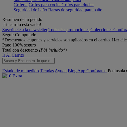
Grifería
Grifos para cocina
Grifos para ducha
Seguridad de baño
Barras de seguridad para baño
Resumen de tu pedido
¡Tu carrito está vacío!
Suscríbete a la newsletter
Todas las promociones
Colecciones Confo
Seguir Comprando
*Descuentos, cupones y servicios son aplicados en el carrito. Haz cli
Pago 100% seguro
Total con descuento
(IVA incluido*)
Ir Al Carrito
Estado de mi pedido
Tiendas
Ayuda
Blog
App Conforama
Península