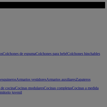
os
Colchones de espuma
Colchones para bebé
Colchones hinchables
esquineros
Armarios vestidores
Armarios auxiliares
Zapateros
 de cocina
Cocinas modulares
Cocinas completas
Cocinas a medida
mitorio juvenil