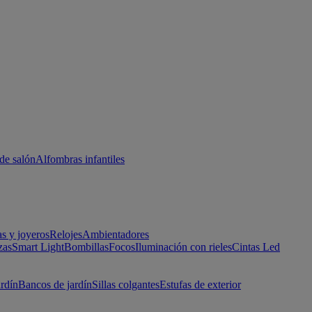
de salón
Alfombras infantiles
as y joyeros
Relojes
Ambientadores
zas
Smart Light
Bombillas
Focos
Iluminación con rieles
Cintas Led
ardín
Bancos de jardín
Sillas colgantes
Estufas de exterior