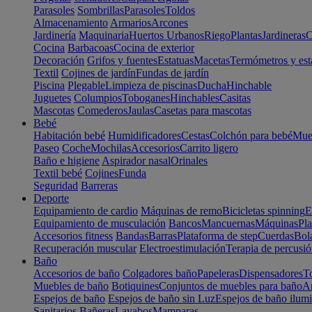
Parasoles
Sombrillas
Parasoles
Toldos
Almacenamiento
Armarios
Arcones
Jardinería
Maquinaria
Huertos Urbanos
Riego
Plantas
Jardineras
C
Cocina
Barbacoas
Cocina de exterior
Decoración
Grifos y fuentes
Estatuas
Macetas
Termómetros y est
Textil
Cojines de jardín
Fundas de jardín
Piscina
Plegable
Limpieza de piscinas
Ducha
Hinchable
Juguetes
Columpios
Toboganes
Hinchables
Casitas
Mascotas
Comederos
Jaulas
Casetas para mascotas
Bebé
Habitación bebé
Humidificadores
Cestas
Colchón para bebé
Mueb
Paseo
Coche
Mochilas
Accesorios
Carrito ligero
Baño e higiene
Aspirador nasal
Orinales
Textil bebé
Cojines
Funda
Seguridad
Barreras
Deporte
Equipamiento de cardio
Máquinas de remo
Bicicletas spinning
E
Equipamiento de musculación
Bancos
Mancuernas
Máquinas
Pla
Accesorios fitness
Bandas
Barras
Plataforma de step
Cuerdas
Bola
Recuperación muscular
Electroestimulación
Terapia de percusi
Baño
Accesorios de baño
Colgadores baño
Papeleras
Dispensadores
To
Muebles de baño
Botiquines
Conjuntos de muebles para baño
Ar
Espejos de baño
Espejos de baño sin Luz
Espejos de baño ilum
Sanitarios
Bañeras
Lavabos
Mamparas