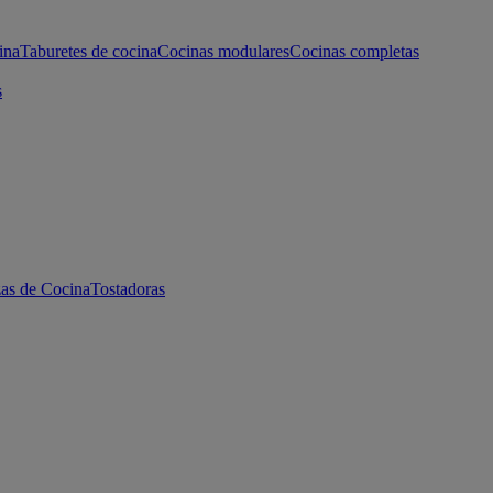
ina
Taburetes de cocina
Cocinas modulares
Cocinas completas
s
as de Cocina
Tostadoras