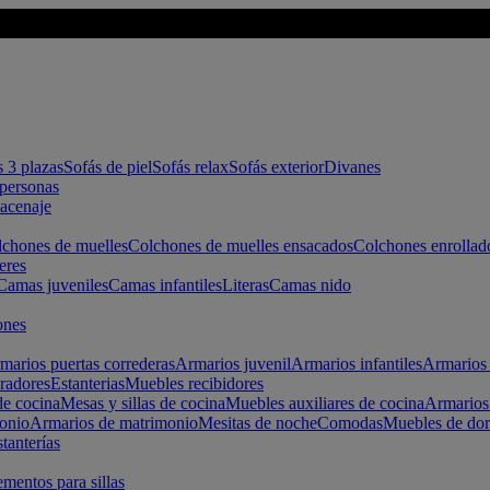
s 3 plazas
Sofás de piel
Sofás relax
Sofás exterior
Divanes
apersonas
macenaje
chones de muelles
Colchones de muelles ensacados
Colchones enrollad
eres
Camas juveniles
Camas infantiles
Literas
Camas nido
ones
marios puertas correderas
Armarios juvenil
Armarios infantiles
Armarios 
radores
Estanterias
Muebles recibidores
e cocina
Mesas y sillas de cocina
Muebles auxiliares de cocina
Armarios
onio
Armarios de matrimonio
Mesitas de noche
Comodas
Muebles de dor
tanterías
entos para sillas