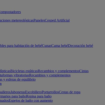
ompostadores
aciones metereológicas
Paneles
Cesped Artificial
les para habitación de bebé
Cunas
Cama bebé
Decoración bebé
lípticas
Bicicletas estáticas
Recambios y complementos
Cintas
taformas vibratorias
Recambios y complementos
s y esferas de equilibrio
ón
alleros
Jaboneras
Escobillero
Portarrollos
Cestas de ropa
marios para baño
Repisa para baño
inados
Espejos de baño con aumento