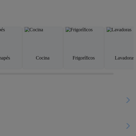
napés
Cocina
Frigoríficos
Lavadoras