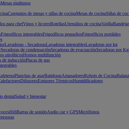
s
Mesas multiusos
cina
Conjuntos de mesas y sillas de cocina
Mesas de cocina
Sillas de coc
los para chef
Vinos y licores
Botellas
Utensilios de cocina
Vajilla
Bandeja
s
Frigoríficos integrables
Frigoríficos pequeños
Frigoríficos portátiles
es
ior
Lavadoras - Secadoras
Lavadoras integrables
Lavadoras por kg
r
Secadoras de condensación
Secadoras de evacuación
Secadoras por Kg
s pirolíticos
Hornos multifunción
s de inducción
Placas de gas
ntegrables
afeteras
Planchas de asar
Batidoras
Amasadores
Robots de Cocina
Balanz
alefactores
Difusores
Emisores Térmicos
Humidificadores
o dental
Salud y bienestar
voces
Hifi
Barras de sonido
Audio car y GPS
Micrófonos
presoras