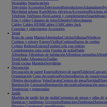
Wearables
Smartwatches
Televisión
Accesorios
Televisores
Reproductores
Adaptadores
Pr
Movilidad urbana
Karts
Motos eléctricas
Accesorios
Bicicletas el
Telefonía
Teléfonos fijos
Gadgets y complementos
Smartphones
Foto y vídeo
Cámaras de fotos
Trípodes
Videocámaras
Cables
Cables HDMI
Cables USB
Cables Jack
Consolas y videojuegos
Accesorios
Textil
Ropa de cama
Mantas
Almohadas
Colchas
Sábanas
Nórdicos
Cortinas y estores
Estores
Visillos
Cortinas
Barras de cortina
Cojines
Relleno
Exterior
Fundas
Cojín con relleno
Complementos para sofás
Fundas de sofás
Plaids
Alfombras
Alfombras de habitación
Alfombras pequeñas
Alfomb
Textil baño
Albornoces
Toallas
Textil cocina
Manteles
Servilletas
Decoración
Decoración de pared
Espejos
Relojes de pared
Tableros
Canvas
C
Organización
Cajas decorativas
Percheros
Burros de ropa
Joyero
Objetos decorativos
Velas
Faroles
Centros de mesa
Navidad
Flore
Iluminación
Lámparas
Iluminación decorativa
Iluminación para 
Tendencias y temporadas
Jardín
Muebles de jardín
Set de jardín
Conjuntos de mesas y sillas de j
Hamacas y tumbonas
Accesorios
Balancines
Tumbonas
Hamaca
Pérgolas
Cenadores
Carpas
Pérgolas