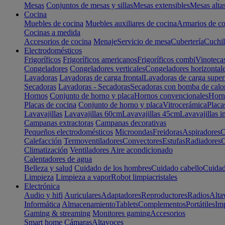
Mesas
Conjuntos de mesas y sillas
Mesas extensibles
Mesas alta
Cocina
Muebles de cocina
Muebles auxiliares de cocina
Armarios de co
Cocinas a medida
Accesorios de cocina
Menaje
Servicio de mesa
Cubertería
Cuchil
Electrodomésticos
Frigoríficos
Frigoríficos americanos
Frigoríficos combi
Vinoteca
Congeladores
Congeladores verticales
Congeladores horizontal
Lavadoras
Lavadoras de carga frontal
Lavadoras de carga super
Secadoras
Lavadoras - Secadoras
Secadoras con bomba de calo
Hornos
Conjunto de horno y placa
Hornos convencionales
Horno
Placas de cocina
Conjunto de horno y placa
Vitrocerámica
Placa
Lavavajillas
Lavavajillas 60cm
Lavavajillas 45cm
Lavavajillas i
Campanas extractoras
Campanas decorativas
Pequeños electrodomésticos
Microondas
Freidoras
Aspiradores
C
Calefacción
Termoventiladores
Convectores
Estufas
Radiadores
C
Climatización
Ventiladores
Aire acondicionado
Calentadores de agua
Belleza y salud
Cuidado de los hombres
Cuidado cabello
Cuidad
Limpieza
Limpieza a vapor
Robot limpiacristales
Electrónica
Audio y hifi
Auriculares
Adaptadores
Reproductores
Radios
Alta
Informática
Almacenamiento
Tablets
Complementos
Portátiles
Im
Gaming & streaming
Monitores gaming
Accesorios
Smart home
Cámaras
Altavoces