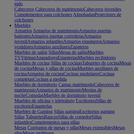
nido
Cabeceros
Cabeceros de matrimonio
Cabeceros juveniles
Complementos para colchones
Almohadas
Protectores de
colchones
Muebles
Armarios
Armarios de matrimonio
Armarios puertas
batientes
Armarios puertas correderas
Armarios
juvenil
Armarios infantiles
Armarios esquineros
Armarios
vestidores
Armarios auxiliares
Zapateros
Muebles de salón
Sillas
Mesas de salón
Muebles
TV
Vitrinas
Aparadores
Estanterias
Muebles recibidores
Muebles de cocina
Sillas de cocinas
Taburetes de cocina
Mesas
de cocina
Mesas y sillas de cocina
Muebles auxiliares de
cocina
Armarios de cocina
Cocinas modulares
Cocinas
completas
Cocinas a medida
Muebles de dormitorio
Camas matrimonio
Cabeceros de
matrimonio
Armarios de matrimonio
Mesitas de
noche
Comodas
Muebles de dormitorio juvenil
Muebles de oficina y teletrabajo
Escritorios
Sillas de
escritorio
Estanterías
Muebles de Gaming
Sillas gaming
Escritorios gaming
Sillas
Taburetes
Bancos
Sillas de comedor
Sillas
infantiles
Complementos para sillas
Mesas
Conjuntos de mesas y sillas
Mesas extensibles
Mesas
altas
Mesas multiusos