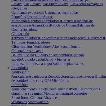
Lavavajillas
Lavavajillas 60cm
Lavavajillas 45cm
Lavavajillas
integrables
Campanas extractoras
Campanas decorativas
Pequeños electrodomésticos
Microondas
Freidoras
Aspiradores
Cafeteras
Planchas de
asar
Batidoras
Amasadores
Robots de Cocina
Balanzas de
Cocina
Tostadoras
Calefacción
Termoventiladores
Convectores
Estufas
Radiadores
Calefactores
D
Térmicos
Humidificadores
Climatización
Ventiladores
Aire acondicionado
Calentadores de agua
Belleza y salud
Cuidado de los hombres
Cuidado
cabello
Cuidado dental
Salud y bienestar
Limpieza
Limpieza a vapor
Robot limpiacristales
Electrónica
Audio y hifi
Auriculares
Adaptadores
Reproductores
Radios
Altavoces
Hifi
Bar
de sonido
Audio car y GPS
Micrófonos
Informática
Almacenamiento
Tablets
Complementos
Portátiles
Impresoras
Gaming & streaming
Monitores gaming
Accesorios
Smart home
Cámaras
Altavoces
Wearables
Smartwatches