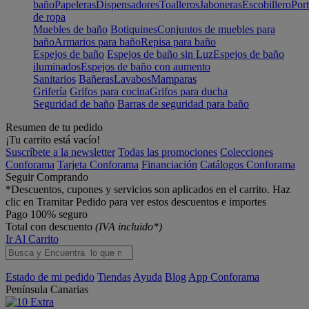
baño
Papeleras
Dispensadores
Toalleros
Jaboneras
Escobillero
Port
de ropa
Muebles de baño
Botiquines
Conjuntos de muebles para
baño
Armarios para baño
Repisa para baño
Espejos de baño
Espejos de baño sin Luz
Espejos de baño
iluminados
Espejos de baño con aumento
Sanitarios
Bañeras
Lavabos
Mamparas
Grifería
Grifos para cocina
Grifos para ducha
Seguridad de baño
Barras de seguridad para baño
Resumen de tu pedido
¡Tu carrito está vacío!
Suscríbete a la newsletter
Todas las promociones
Colecciones
Conforama
Tarjeta Conforama
Financiación
Catálogos Conforama
Seguir Comprando
*Descuentos, cupones y servicios son aplicados en el carrito. Haz
clic en Tramitar Pedido para ver estos descuentos e importes
Pago 100% seguro
Total con descuento
(IVA incluido*)
Ir Al Carrito
Estado de mi pedido
Tiendas
Ayuda
Blog
App Conforama
Península
Canarias