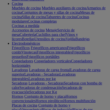
Cocina
Muebles de cocina
Muebles auxiliares de cocina
Armarios de
cocina
Conjuntos de mesas y sillas de cocina
Mesas de
cocina
Sillas de cocina
Taburetes de cocina
Cocinas
modulares
Cocinas completas
Cocinas a medida
Accesorios de cocina
Menaje
Servicio de
mesa
Cubertería
Cuchillos para chef
Vinos y
licores
Botellas
Utensilios de cocina
Vajilla
Bandejas
Electrodomésticos
Frigoríficos
Frigoríficos americanos
Frigoríficos
combi
Vinotecas
Frigoríficos integrables
Frigoríficos
pequeños
Frigoríficos portátiles
Congeladores
Congeladores verticales
Congeladores
horizontales
Lavadoras
Lavadoras de carga frontal
Lavadoras de carga
superior
Lavadoras - Secadoras
Lavadoras
integrables
Lavadoras por kg
Secadoras
Lavadoras - Secadoras
Secadoras con bomba de
calor
Secadoras de condensación
Secadoras de
evacuación
Secadoras por Kg
Hornos
Conjunto de horno y placa
Hornos
convencionales
Hornos pirolíticos
Hornos multifunción
Placas de cocina
Conjunto de horno y
placa
Vitrocerámica
Placas de inducción
Placas de gas