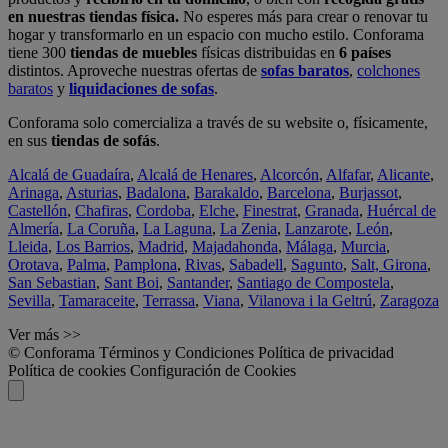
en nuestras tiendas física.
No esperes más para crear o renovar tu
hogar y transformarlo en un espacio con mucho estilo. Conforama
tiene 300
tiendas de muebles
físicas distribuidas en
6 países
distintos. Aproveche nuestras ofertas de
sofas baratos
,
colchones
baratos
y
liquidaciones de sofas
.
Conforama solo comercializa a través de su website o, físicamente,
en sus
tiendas de sofás
.
Alcalá de Guadaíra
,
Alcalá de Henares
,
Alcorcón
,
Alfafar
,
Alicante
,
Arinaga
,
Asturias
,
Badalona
,
Barakaldo
,
Barcelona
,
Burjassot
,
Castellón
,
Chafiras
,
Cordoba
,
Elche
,
Finestrat
,
Granada
,
Huércal de
Almería
,
La Coruña
,
La Laguna
,
La Zenia
,
Lanzarote
,
León
,
Lleida
,
Los Barrios
,
Madrid
,
Majadahonda
,
Málaga
,
Murcia
,
Orotava
,
Palma
,
Pamplona
,
Rivas
,
Sabadell
,
Sagunto
,
Salt, Girona
,
San Sebastian
,
Sant Boi
,
Santander
,
Santiago de Compostela
,
Sevilla
,
Tamaraceite
,
Terrassa
,
Viana
,
Vilanova i la Geltrú
,
Zaragoza
Ver más >>
© Conforama
Términos y Condiciones
Política de privacidad
Política de cookies
Configuración de Cookies