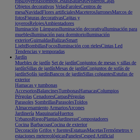
ropa
Joyeros
Biombos
Cestas
Baúles
Revisteros
Cajas
Objetos decorativos
Velas
Faroles
Centros de
mesa
Navidad
Flores artificiales
Maceteros
Jarrones
Marcos de
fotos
Figuras decorativas
Cajitas y
joyeros
Relojes
Ambientadores
Iluminación
Lámparas
Iluminación decorativa
Iluminación para
muebles
Iluminación para dormitorio
Iluminación
exterior
Guirnaldas
Balizas
Smart
Light
Bombillas
Focos
Iluminación con rieles
Cintas Led
Tendencias y temporadas
Jardín
Muebles de jardín
Set de jardín
Conjuntos de mesas y sillas de
jardín
Sillas de jardín
Mesas de jardín
Conjuntos de sofás de
jardín
Sofás jardín
Bancos de jardín
Sillas colgantes
Estufas de
exterior
Hamacas y tumbonas
Accesorios
Balancines
Tumbonas
Hamacas
Columpios
Pérgolas
Cenadores
Carpas
Pérgolas
Parasoles
Sombrillas
Parasoles
Toldos
Almacenamiento
Armarios
Arcones
Jardinería
Maquinaria
Huertos
Urbanos
Riego
Plantas
Jardineras
Compostadores
Cocina
Barbacoas
Cocina de exterior
Decoración
Grifos y fuentes
Estatuas
Macetas
Termómetros y
estaciones metereológicas
Paneles
Cesped Artificial