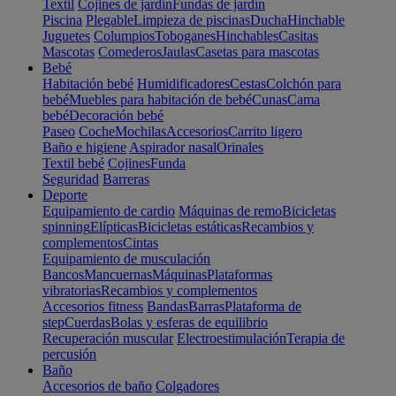
Textil
Cojines de jardín
Fundas de jardín
Piscina
Plegable
Limpieza de piscinas
Ducha
Hinchable
Juguetes
Columpios
Toboganes
Hinchables
Casitas
Mascotas
Comederos
Jaulas
Casetas para mascotas
Bebé
Habitación bebé
Humidificadores
Cestas
Colchón para
bebé
Muebles para habitación de bebé
Cunas
Cama
bebé
Decoración bebé
Paseo
Coche
Mochilas
Accesorios
Carrito ligero
Baño e higiene
Aspirador nasal
Orinales
Textil bebé
Cojines
Funda
Seguridad
Barreras
Deporte
Equipamiento de cardio
Máquinas de remo
Bicicletas
spinning
Elípticas
Bicicletas estáticas
Recambios y
complementos
Cintas
Equipamiento de musculación
Bancos
Mancuernas
Máquinas
Plataformas
vibratorias
Recambios y complementos
Accesorios fitness
Bandas
Barras
Plataforma de
step
Cuerdas
Bolas y esferas de equilibrio
Recuperación muscular
Electroestimulación
Terapia de
percusión
Baño
Accesorios de baño
Colgadores