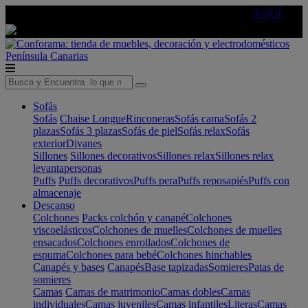
🔵Cambia tu electro con
-10% EXTRA
de descuento ☑️
AQUÍ
Península
Canarias
Sofás
Sofás
Chaise Longue
Rinconeras
Sofás cama
Sofás 2
plazas
Sofás 3 plazas
Sofás de piel
Sofás relax
Sofás
exterior
Divanes
Sillones
Sillones decorativos
Sillones relax
Sillones relax
levantapersonas
Puffs
Puffs decorativos
Puffs pera
Puffs reposapiés
Puffs con
almacenaje
Descanso
Colchones
Packs colchón y canapé
Colchones
viscoelásticos
Colchones de muelles
Colchones de muelles
ensacados
Colchones enrollados
Colchones de
espuma
Colchones para bebé
Colchones hinchables
Canapés y bases
Canapés
Base tapizadas
Somieres
Patas de
somieres
Camas
Camas de matrimonio
Camas dobles
Camas
individuales
Camas juveniles
Camas infantiles
Literas
Camas