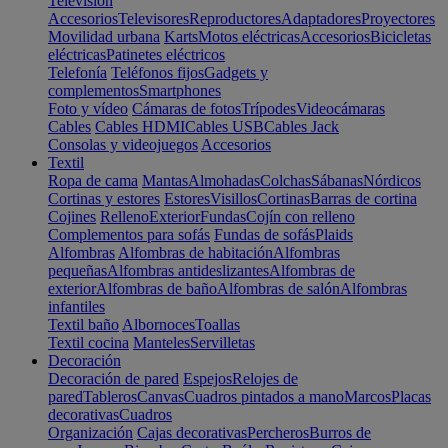
Televisión
Accesorios
Televisores
Reproductores
Adaptadores
Proyectores
Movilidad urbana
Karts
Motos eléctricas
Accesorios
Bicicletas
eléctricas
Patinetes eléctricos
Telefonía
Teléfonos fijos
Gadgets y
complementos
Smartphones
Foto y vídeo
Cámaras de fotos
Trípodes
Videocámaras
Cables
Cables HDMI
Cables USB
Cables Jack
Consolas y videojuegos
Accesorios
Textil
Ropa de cama
Mantas
Almohadas
Colchas
Sábanas
Nórdicos
Cortinas y estores
Estores
Visillos
Cortinas
Barras de cortina
Cojines
Relleno
Exterior
Fundas
Cojín con relleno
Complementos para sofás
Fundas de sofás
Plaids
Alfombras
Alfombras de habitación
Alfombras
pequeñas
Alfombras antideslizantes
Alfombras de
exterior
Alfombras de baño
Alfombras de salón
Alfombras
infantiles
Textil baño
Albornoces
Toallas
Textil cocina
Manteles
Servilletas
Decoración
Decoración de pared
Espejos
Relojes de
pared
Tableros
Canvas
Cuadros pintados a mano
Marcos
Placas
decorativas
Cuadros
Organización
Cajas decorativas
Percheros
Burros de