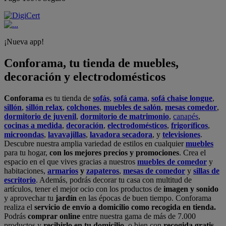
¡Nueva app!
Conforama, tu tienda de muebles,
decoración y electrodomésticos
Conforama
es tu tienda de
sofás
,
sofá cama
,
sofá chaise longue
,
sillón
,
sillón relax
,
colchones
,
muebles de salón
,
mesas comedor
,
dormitorio de juvenil
,
dormitorio de matrimonio
,
canapés
,
cocinas a medida
,
decoración
,
electrodomésticos
,
frigoríficos
,
microondas
,
lavavajillas
,
lavadora secadora
, y
televisiones
.
Descubre nuestra amplia variedad de estilos en cualquier
muebles
para tu hogar,
con los mejores precios y promociones
. Crea el
espacio en el que vives gracias a nuestros
muebles de comedor
y
habitaciones,
armarios
y
zapateros
,
mesas de comedor
y
sillas de
escritorio
. Además, podrás decorar tu casa con multitud de
artículos, tener el mejor ocio con los productos de
imagen y sonido
y aprovechar tu
jardín
en las épocas de buen tiempo. Conforama
realiza el
servicio de envío a domicilio como recogida en tienda.
Podrás
comprar online
entre nuestra gama de más de 7.000
productos y
recibirlo en tu domicilio
, o bien con
recogida gratis