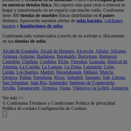
en nuestras tiendas física.
No esperes más para crear o renovar tu
hogar y transformarlo en un espacio con mucho estilo. Conforama
tiene 300
tiendas de muebles
físicas distribuidas en
6 países
distintos. Aproveche nuestras ofertas de
sofas baratos
,
colchones
baratos
y
liquidaciones de sofas
.
Conforama solo comercializa a través de su website o, físicamente,
en sus
tiendas de sofás
.
Alcalá de Guadaíra
,
Alcalá de Henares
,
Alcorcón
,
Alfafar
,
Alicante
,
Arinaga
,
Asturias
,
Badalona
,
Barakaldo
,
Barcelona
,
Burjassot
,
Castellón
,
Chafiras
,
Cordoba
,
Elche
,
Finestrat
,
Granada
,
Huércal de
Almería
,
La Coruña
,
La Laguna
,
La Zenia
,
Lanzarote
,
León
,
Lleida
,
Los Barrios
,
Madrid
,
Majadahonda
,
Málaga
,
Murcia
,
Orotava
,
Palma
,
Pamplona
,
Rivas
,
Sabadell
,
Sagunto
,
Salt, Girona
,
San Sebastian
,
Sant Boi
,
Santander
,
Santiago de Compostela
,
Sevilla
,
Tamaraceite
,
Terrassa
,
Viana
,
Vilanova i la Geltrú
,
Zaragoza
Ver más >>
© Conforama
Términos y Condiciones
Política de privacidad
Política de cookies
Configuración de Cookies