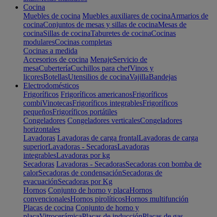
Cocina
Muebles de cocina
Muebles auxiliares de cocina
Armarios de
cocina
Conjuntos de mesas y sillas de cocina
Mesas de
cocina
Sillas de cocina
Taburetes de cocina
Cocinas
modulares
Cocinas completas
Cocinas a medida
Accesorios de cocina
Menaje
Servicio de
mesa
Cubertería
Cuchillos para chef
Vinos y
licores
Botellas
Utensilios de cocina
Vajilla
Bandejas
Electrodomésticos
Frigoríficos
Frigoríficos americanos
Frigoríficos
combi
Vinotecas
Frigoríficos integrables
Frigoríficos
pequeños
Frigoríficos portátiles
Congeladores
Congeladores verticales
Congeladores
horizontales
Lavadoras
Lavadoras de carga frontal
Lavadoras de carga
superior
Lavadoras - Secadoras
Lavadoras
integrables
Lavadoras por kg
Secadoras
Lavadoras - Secadoras
Secadoras con bomba de
calor
Secadoras de condensación
Secadoras de
evacuación
Secadoras por Kg
Hornos
Conjunto de horno y placa
Hornos
convencionales
Hornos pirolíticos
Hornos multifunción
Placas de cocina
Conjunto de horno y
placa
Vitrocerámica
Placas de inducción
Placas de gas