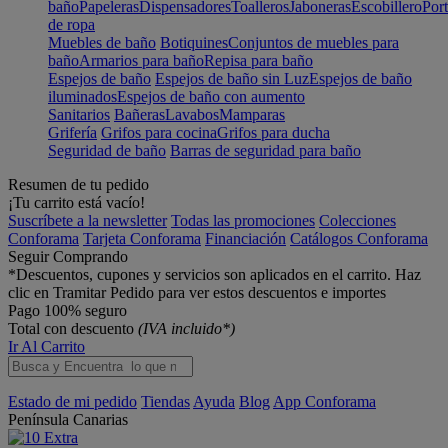
baño
Papeleras
Dispensadores
Toalleros
Jaboneras
Escobillero
Port
de ropa
Muebles de baño
Botiquines
Conjuntos de muebles para
baño
Armarios para baño
Repisa para baño
Espejos de baño
Espejos de baño sin Luz
Espejos de baño
iluminados
Espejos de baño con aumento
Sanitarios
Bañeras
Lavabos
Mamparas
Grifería
Grifos para cocina
Grifos para ducha
Seguridad de baño
Barras de seguridad para baño
Resumen de tu pedido
¡Tu carrito está vacío!
Suscríbete a la newsletter
Todas las promociones
Colecciones
Conforama
Tarjeta Conforama
Financiación
Catálogos Conforama
Seguir Comprando
*Descuentos, cupones y servicios son aplicados en el carrito. Haz
clic en Tramitar Pedido para ver estos descuentos e importes
Pago 100% seguro
Total con descuento
(IVA incluido*)
Ir Al Carrito
Estado de mi pedido
Tiendas
Ayuda
Blog
App Conforama
Península
Canarias