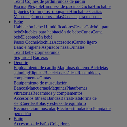
Textil
Cojines de jardín
Fundas de jardín
Piscina
Plegable
Limpieza de piscinas
Ducha
Hinchable
Juguetes
Columpios
Toboganes
Hinchables
Casitas
Mascotas
Comederos
Jaulas
Casetas para mascotas
Bebé
Habitación bebé
Humidificadores
Cestas
Colchón para
bebé
Muebles para habitación de bebé
Cunas
Cama
bebé
Decoración bebé
Paseo
Coche
Mochilas
Accesorios
Carrito ligero
Baño e higiene
Aspirador nasal
Orinales
Textil bebé
Cojines
Funda
Seguridad
Barreras
Deporte
Equipamiento de cardio
Máquinas de remo
Bicicletas
spinning
Elípticas
Bicicletas estáticas
Recambios y
complementos
Cintas
Equipamiento de musculación
Bancos
Mancuernas
Máquinas
Plataformas
vibratorias
Recambios y complementos
Accesorios fitness
Bandas
Barras
Plataforma de
step
Cuerdas
Bolas y esferas de equilibrio
Recuperación muscular
Electroestimulación
Terapia de
percusión
Baño
Accesorios de baño
Colgadores