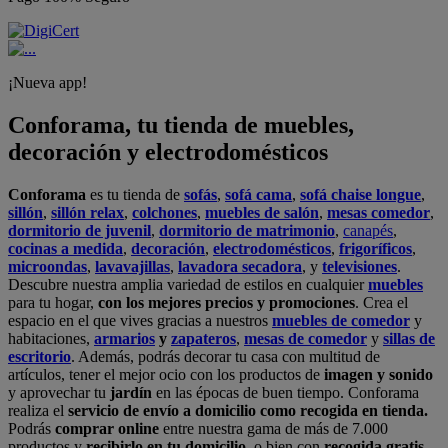
¡Nueva app!
Conforama, tu tienda de muebles,
decoración y electrodomésticos
Conforama
es tu tienda de
sofás
,
sofá cama
,
sofá chaise longue
,
sillón
,
sillón relax
,
colchones
,
muebles de salón
,
mesas comedor
,
dormitorio de juvenil
,
dormitorio de matrimonio
,
canapés
,
cocinas a medida
,
decoración
,
electrodomésticos
,
frigoríficos
,
microondas
,
lavavajillas
,
lavadora secadora
, y
televisiones
.
Descubre nuestra amplia variedad de estilos en cualquier
muebles
para tu hogar,
con los mejores precios y promociones
. Crea el
espacio en el que vives gracias a nuestros
muebles de comedor
y
habitaciones,
armarios
y
zapateros
,
mesas de comedor
y
sillas de
escritorio
. Además, podrás decorar tu casa con multitud de
artículos, tener el mejor ocio con los productos de
imagen y sonido
y aprovechar tu
jardín
en las épocas de buen tiempo. Conforama
realiza el
servicio de envío a domicilio como recogida en tienda.
Podrás
comprar online
entre nuestra gama de más de 7.000
productos y
recibirlo en tu domicilio
, o bien con
recogida gratis