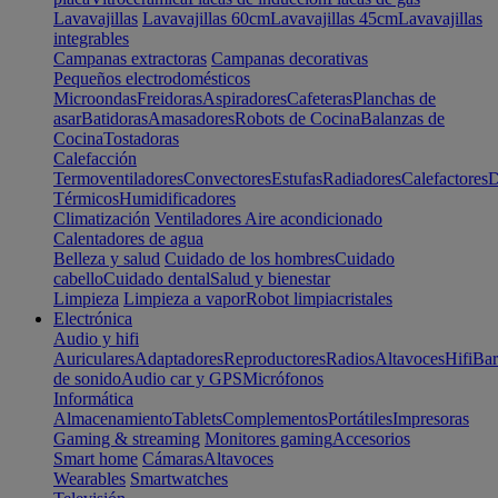
Lavavajillas
Lavavajillas 60cm
Lavavajillas 45cm
Lavavajillas
integrables
Campanas extractoras
Campanas decorativas
Pequeños electrodomésticos
Microondas
Freidoras
Aspiradores
Cafeteras
Planchas de
asar
Batidoras
Amasadores
Robots de Cocina
Balanzas de
Cocina
Tostadoras
Calefacción
Termoventiladores
Convectores
Estufas
Radiadores
Calefactores
D
Térmicos
Humidificadores
Climatización
Ventiladores
Aire acondicionado
Calentadores de agua
Belleza y salud
Cuidado de los hombres
Cuidado
cabello
Cuidado dental
Salud y bienestar
Limpieza
Limpieza a vapor
Robot limpiacristales
Electrónica
Audio y hifi
Auriculares
Adaptadores
Reproductores
Radios
Altavoces
Hifi
Bar
de sonido
Audio car y GPS
Micrófonos
Informática
Almacenamiento
Tablets
Complementos
Portátiles
Impresoras
Gaming & streaming
Monitores gaming
Accesorios
Smart home
Cámaras
Altavoces
Wearables
Smartwatches