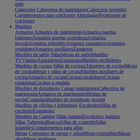
nido
Cabeceros
Cabeceros de matrimonio
Cabeceros juveniles
Complementos para colchones
Almohadas
Protectores de
colchones
Muebles
Armarios
Armarios de matrimonio
Armarios puertas
batientes
Armarios puertas correderas
Armarios
juvenil
Armarios infantiles
Armarios esquineros
Armarios
vestidores
Armarios auxiliares
Zapateros
Muebles de salón
Sillas
Mesas de salón
Muebles
TV
Vitrinas
Aparadores
Estanterias
Muebles recibidores
Muebles de cocina
Sillas de cocinas
Taburetes de cocina
Mesas
de cocina
Mesas y sillas de cocina
Muebles auxiliares de
cocina
Armarios de cocina
Cocinas modulares
Cocinas
completas
Cocinas a medida
Muebles de dormitorio
Camas matrimonio
Cabeceros de
matrimonio
Armarios de matrimonio
Mesitas de
noche
Comodas
Muebles de dormitorio juvenil
Muebles de oficina y teletrabajo
Escritorios
Sillas de
escritorio
Estanterías
Muebles de Gaming
Sillas gaming
Escritorios gaming
Sillas
Taburetes
Bancos
Sillas de comedor
Sillas
infantiles
Complementos para sillas
Mesas
Conjuntos de mesas y sillas
Mesas extensibles
Mesas
altas
Mesas multiusos