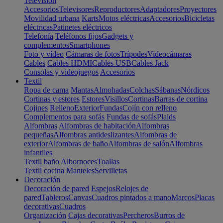
Televisión
Accesorios
Televisores
Reproductores
Adaptadores
Proyectores
Movilidad urbana
Karts
Motos eléctricas
Accesorios
Bicicletas
eléctricas
Patinetes eléctricos
Telefonía
Teléfonos fijos
Gadgets y
complementos
Smartphones
Foto y vídeo
Cámaras de fotos
Trípodes
Videocámaras
Cables
Cables HDMI
Cables USB
Cables Jack
Consolas y videojuegos
Accesorios
Textil
Ropa de cama
Mantas
Almohadas
Colchas
Sábanas
Nórdicos
Cortinas y estores
Estores
Visillos
Cortinas
Barras de cortina
Cojines
Relleno
Exterior
Fundas
Cojín con relleno
Complementos para sofás
Fundas de sofás
Plaids
Alfombras
Alfombras de habitación
Alfombras
pequeñas
Alfombras antideslizantes
Alfombras de
exterior
Alfombras de baño
Alfombras de salón
Alfombras
infantiles
Textil baño
Albornoces
Toallas
Textil cocina
Manteles
Servilletas
Decoración
Decoración de pared
Espejos
Relojes de
pared
Tableros
Canvas
Cuadros pintados a mano
Marcos
Placas
decorativas
Cuadros
Organización
Cajas decorativas
Percheros
Burros de