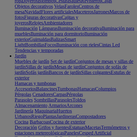
ropa
Joyeros
Biombos
Cestas
Baúles
Revisteros
Cajas
Objetos decorativos
Velas
Faroles
Centros de
mesa
Navidad
Flores artificiales
Maceteros
Jarrones
Marcos de
fotos
Figuras decorativas
Cajitas y
joyeros
Relojes
Ambientadores
Iluminación
Lámparas
Iluminación decorativa
Iluminación para
muebles
Iluminación para dormitorio
Iluminación
exterior
Guirnaldas
Balizas
Smart
Light
Bombillas
Focos
Iluminación con rieles
Cintas Led
Tendencias y temporadas
Jardín
Muebles de jardín
Set de jardín
Conjuntos de mesas y sillas de
jardín
Sillas de jardín
Mesas de jardín
Conjuntos de sofás de
jardín
Sofás jardín
Bancos de jardín
Sillas colgantes
Estufas de
exterior
Hamacas y tumbonas
Accesorios
Balancines
Tumbonas
Hamacas
Columpios
Pérgolas
Cenadores
Carpas
Pérgolas
Parasoles
Sombrillas
Parasoles
Toldos
Almacenamiento
Armarios
Arcones
Jardinería
Maquinaria
Huertos
Urbanos
Riego
Plantas
Jardineras
Compostadores
Cocina
Barbacoas
Cocina de exterior
Decoración
Grifos y fuentes
Estatuas
Macetas
Termómetros y
estaciones metereológicas
Paneles
Cesped Artificial