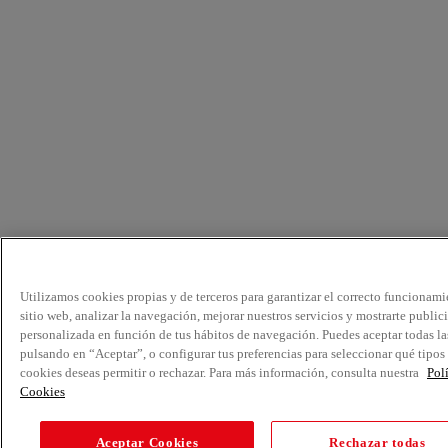
Utilizamos cookies propias y de terceros para garantizar el correcto funcionami
sitio web, analizar la navegación, mejorar nuestros servicios y mostrarte public
personalizada en función de tus hábitos de navegación. Puedes aceptar todas la
pulsando en “Aceptar”, o configurar tus preferencias para seleccionar qué tipos
cookies deseas permitir o rechazar. Para más información, consulta nuestra
Pol
Cookies
Aceptar Cookies
Rechazar todas