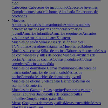
nido
Cabeceros
Cabeceros de matrimonio
Cabeceros juveniles
Complementos para colchones
Almohadas
Protectores de
colchones
Muebles
Armarios
Armarios de matrimonio
Armarios puertas
batientes
Armarios puertas correderas
Armarios
juvenil
Armarios infantiles
Armarios esquineros
Armarios
vestidores
Armarios auxiliares
Zapateros
Muebles de salón
Sillas
Mesas de salón
Muebles
TV
Vitrinas
Aparadores
Estanterias
Muebles recibidores
Muebles de cocina
Sillas de cocinas
Taburetes de cocina
Mesas
de cocina
Mesas y sillas de cocina
Muebles auxiliares de
cocina
Armarios de cocina
Cocinas modulares
Cocinas
completas
Cocinas a medida
Muebles de dormitorio
Camas matrimonio
Cabeceros de
matrimonio
Armarios de matrimonio
Mesitas de
noche
Comodas
Muebles de dormitorio juvenil
Muebles de oficina y teletrabajo
Escritorios
Sillas de
escritorio
Estanterías
Muebles de Gaming
Sillas gaming
Escritorios gaming
Sillas
Taburetes
Bancos
Sillas de comedor
Sillas
infantiles
Complementos para sillas
Mesas
Conjuntos de mesas y sillas
Mesas extensibles
Mesas
altas
Mesas multiusos