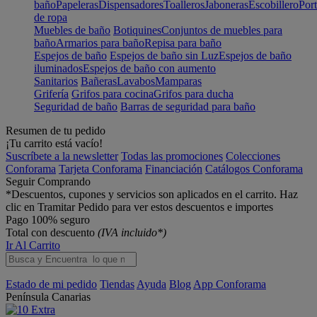
baño
Papeleras
Dispensadores
Toalleros
Jaboneras
Escobillero
Port
de ropa
Muebles de baño
Botiquines
Conjuntos de muebles para
baño
Armarios para baño
Repisa para baño
Espejos de baño
Espejos de baño sin Luz
Espejos de baño
iluminados
Espejos de baño con aumento
Sanitarios
Bañeras
Lavabos
Mamparas
Grifería
Grifos para cocina
Grifos para ducha
Seguridad de baño
Barras de seguridad para baño
Resumen de tu pedido
¡Tu carrito está vacío!
Suscríbete a la newsletter
Todas las promociones
Colecciones
Conforama
Tarjeta Conforama
Financiación
Catálogos Conforama
Seguir Comprando
*Descuentos, cupones y servicios son aplicados en el carrito. Haz
clic en Tramitar Pedido para ver estos descuentos e importes
Pago 100% seguro
Total con descuento
(IVA incluido*)
Ir Al Carrito
Estado de mi pedido
Tiendas
Ayuda
Blog
App Conforama
Península
Canarias