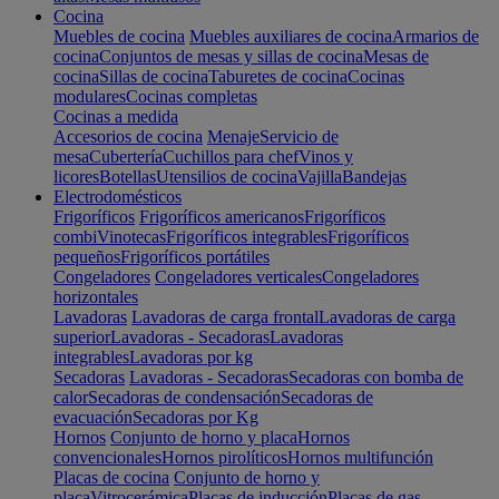
Cocina
Muebles de cocina
Muebles auxiliares de cocina
Armarios de
cocina
Conjuntos de mesas y sillas de cocina
Mesas de
cocina
Sillas de cocina
Taburetes de cocina
Cocinas
modulares
Cocinas completas
Cocinas a medida
Accesorios de cocina
Menaje
Servicio de
mesa
Cubertería
Cuchillos para chef
Vinos y
licores
Botellas
Utensilios de cocina
Vajilla
Bandejas
Electrodomésticos
Frigoríficos
Frigoríficos americanos
Frigoríficos
combi
Vinotecas
Frigoríficos integrables
Frigoríficos
pequeños
Frigoríficos portátiles
Congeladores
Congeladores verticales
Congeladores
horizontales
Lavadoras
Lavadoras de carga frontal
Lavadoras de carga
superior
Lavadoras - Secadoras
Lavadoras
integrables
Lavadoras por kg
Secadoras
Lavadoras - Secadoras
Secadoras con bomba de
calor
Secadoras de condensación
Secadoras de
evacuación
Secadoras por Kg
Hornos
Conjunto de horno y placa
Hornos
convencionales
Hornos pirolíticos
Hornos multifunción
Placas de cocina
Conjunto de horno y
placa
Vitrocerámica
Placas de inducción
Placas de gas