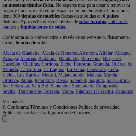
en nuestras tiendas física.
No esperes más para crear o renovar tu
hogar y transformarlo en un espacio con mucho estilo. Conforama
tiene 300
tiendas de muebles
físicas distribuidas en
6 países
distintos. Aproveche nuestras ofertas de
sofas baratos
,
colchones
baratos
y
liquidaciones de sofas
.
Conforama solo comercializa a través de su website o, físicamente,
en sus
tiendas de sofás
.
Alcalá de Guadaíra
,
Alcalá de Henares
,
Alcorcón
,
Alfafar
,
Alicante
,
Arinaga
,
Asturias
,
Badalona
,
Barakaldo
,
Barcelona
,
Burjassot
,
Castellón
,
Chafiras
,
Cordoba
,
Elche
,
Finestrat
,
Granada
,
Huércal de
Almería
,
La Coruña
,
La Laguna
,
La Zenia
,
Lanzarote
,
León
,
Lleida
,
Los Barrios
,
Madrid
,
Majadahonda
,
Málaga
,
Murcia
,
Orotava
,
Palma
,
Pamplona
,
Rivas
,
Sabadell
,
Sagunto
,
Salt, Girona
,
San Sebastian
,
Sant Boi
,
Santander
,
Santiago de Compostela
,
Sevilla
,
Tamaraceite
,
Terrassa
,
Viana
,
Vilanova i la Geltrú
,
Zaragoza
Ver más >>
© Conforama
Términos y Condiciones
Política de privacidad
Política de cookies
Configuración de Cookies