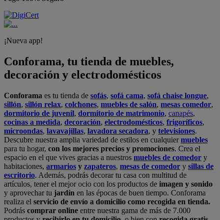
¡Nueva app!
Conforama, tu tienda de muebles,
decoración y electrodomésticos
Conforama
es tu tienda de
sofás
,
sofá cama
,
sofá chaise longue
,
sillón
,
sillón relax
,
colchones
,
muebles de salón
,
mesas comedor
,
dormitorio de juvenil
,
dormitorio de matrimonio
,
canapés
,
cocinas a medida
,
decoración
,
electrodomésticos
,
frigoríficos
,
microondas
,
lavavajillas
,
lavadora secadora
, y
televisiones
.
Descubre nuestra amplia variedad de estilos en cualquier
muebles
para tu hogar,
con los mejores precios y promociones
. Crea el
espacio en el que vives gracias a nuestros
muebles de comedor
y
habitaciones,
armarios
y
zapateros
,
mesas de comedor
y
sillas de
escritorio
. Además, podrás decorar tu casa con multitud de
artículos, tener el mejor ocio con los productos de
imagen y sonido
y aprovechar tu
jardín
en las épocas de buen tiempo. Conforama
realiza el
servicio de envío a domicilio como recogida en tienda.
Podrás
comprar online
entre nuestra gama de más de 7.000
productos y
recibirlo en tu domicilio
, o bien con
recogida gratis