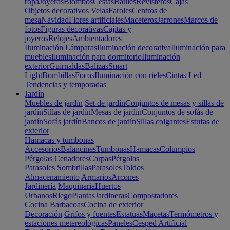
ropa
Joyeros
Biombos
Cestas
Baúles
Revisteros
Cajas
Objetos decorativos
Velas
Faroles
Centros de
mesa
Navidad
Flores artificiales
Maceteros
Jarrones
Marcos de
fotos
Figuras decorativas
Cajitas y
joyeros
Relojes
Ambientadores
Iluminación
Lámparas
Iluminación decorativa
Iluminación para
muebles
Iluminación para dormitorio
Iluminación
exterior
Guirnaldas
Balizas
Smart
Light
Bombillas
Focos
Iluminación con rieles
Cintas Led
Tendencias y temporadas
Jardín
Muebles de jardín
Set de jardín
Conjuntos de mesas y sillas de
jardín
Sillas de jardín
Mesas de jardín
Conjuntos de sofás de
jardín
Sofás jardín
Bancos de jardín
Sillas colgantes
Estufas de
exterior
Hamacas y tumbonas
Accesorios
Balancines
Tumbonas
Hamacas
Columpios
Pérgolas
Cenadores
Carpas
Pérgolas
Parasoles
Sombrillas
Parasoles
Toldos
Almacenamiento
Armarios
Arcones
Jardinería
Maquinaria
Huertos
Urbanos
Riego
Plantas
Jardineras
Compostadores
Cocina
Barbacoas
Cocina de exterior
Decoración
Grifos y fuentes
Estatuas
Macetas
Termómetros y
estaciones metereológicas
Paneles
Cesped Artificial