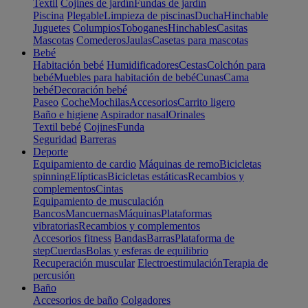
Textil
Cojines de jardín
Fundas de jardín
Piscina
Plegable
Limpieza de piscinas
Ducha
Hinchable
Juguetes
Columpios
Toboganes
Hinchables
Casitas
Mascotas
Comederos
Jaulas
Casetas para mascotas
Bebé
Habitación bebé
Humidificadores
Cestas
Colchón para
bebé
Muebles para habitación de bebé
Cunas
Cama
bebé
Decoración bebé
Paseo
Coche
Mochilas
Accesorios
Carrito ligero
Baño e higiene
Aspirador nasal
Orinales
Textil bebé
Cojines
Funda
Seguridad
Barreras
Deporte
Equipamiento de cardio
Máquinas de remo
Bicicletas
spinning
Elípticas
Bicicletas estáticas
Recambios y
complementos
Cintas
Equipamiento de musculación
Bancos
Mancuernas
Máquinas
Plataformas
vibratorias
Recambios y complementos
Accesorios fitness
Bandas
Barras
Plataforma de
step
Cuerdas
Bolas y esferas de equilibrio
Recuperación muscular
Electroestimulación
Terapia de
percusión
Baño
Accesorios de baño
Colgadores