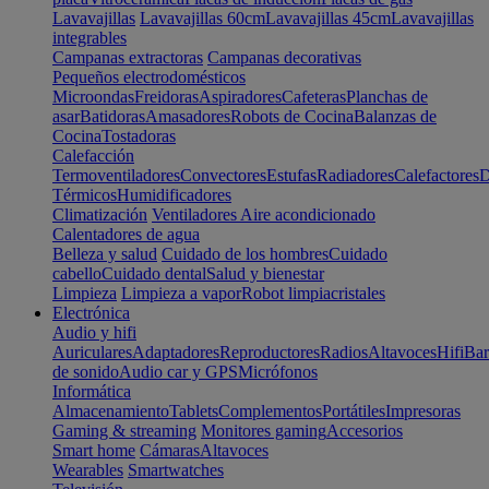
Lavavajillas
Lavavajillas 60cm
Lavavajillas 45cm
Lavavajillas
integrables
Campanas extractoras
Campanas decorativas
Pequeños electrodomésticos
Microondas
Freidoras
Aspiradores
Cafeteras
Planchas de
asar
Batidoras
Amasadores
Robots de Cocina
Balanzas de
Cocina
Tostadoras
Calefacción
Termoventiladores
Convectores
Estufas
Radiadores
Calefactores
D
Térmicos
Humidificadores
Climatización
Ventiladores
Aire acondicionado
Calentadores de agua
Belleza y salud
Cuidado de los hombres
Cuidado
cabello
Cuidado dental
Salud y bienestar
Limpieza
Limpieza a vapor
Robot limpiacristales
Electrónica
Audio y hifi
Auriculares
Adaptadores
Reproductores
Radios
Altavoces
Hifi
Bar
de sonido
Audio car y GPS
Micrófonos
Informática
Almacenamiento
Tablets
Complementos
Portátiles
Impresoras
Gaming & streaming
Monitores gaming
Accesorios
Smart home
Cámaras
Altavoces
Wearables
Smartwatches