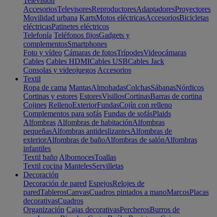
Televisión
Accesorios
Televisores
Reproductores
Adaptadores
Proyectores
Movilidad urbana
Karts
Motos eléctricas
Accesorios
Bicicletas
eléctricas
Patinetes eléctricos
Telefonía
Teléfonos fijos
Gadgets y
complementos
Smartphones
Foto y vídeo
Cámaras de fotos
Trípodes
Videocámaras
Cables
Cables HDMI
Cables USB
Cables Jack
Consolas y videojuegos
Accesorios
Textil
Ropa de cama
Mantas
Almohadas
Colchas
Sábanas
Nórdicos
Cortinas y estores
Estores
Visillos
Cortinas
Barras de cortina
Cojines
Relleno
Exterior
Fundas
Cojín con relleno
Complementos para sofás
Fundas de sofás
Plaids
Alfombras
Alfombras de habitación
Alfombras
pequeñas
Alfombras antideslizantes
Alfombras de
exterior
Alfombras de baño
Alfombras de salón
Alfombras
infantiles
Textil baño
Albornoces
Toallas
Textil cocina
Manteles
Servilletas
Decoración
Decoración de pared
Espejos
Relojes de
pared
Tableros
Canvas
Cuadros pintados a mano
Marcos
Placas
decorativas
Cuadros
Organización
Cajas decorativas
Percheros
Burros de