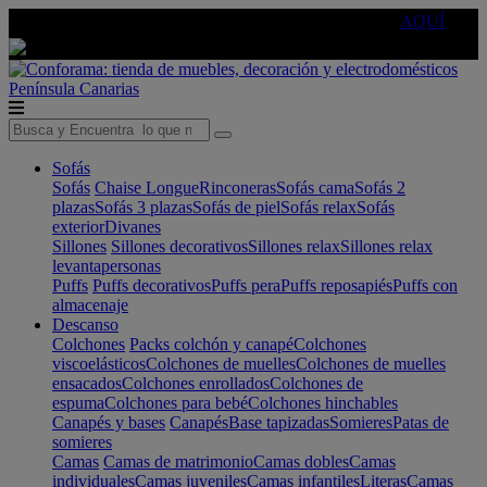
🔵Cambia tu electro con
-10% EXTRA
de descuento ☑️
AQUÍ
Península
Canarias
Sofás
Sofás
Chaise Longue
Rinconeras
Sofás cama
Sofás 2
plazas
Sofás 3 plazas
Sofás de piel
Sofás relax
Sofás
exterior
Divanes
Sillones
Sillones decorativos
Sillones relax
Sillones relax
levantapersonas
Puffs
Puffs decorativos
Puffs pera
Puffs reposapiés
Puffs con
almacenaje
Descanso
Colchones
Packs colchón y canapé
Colchones
viscoelásticos
Colchones de muelles
Colchones de muelles
ensacados
Colchones enrollados
Colchones de
espuma
Colchones para bebé
Colchones hinchables
Canapés y bases
Canapés
Base tapizadas
Somieres
Patas de
somieres
Camas
Camas de matrimonio
Camas dobles
Camas
individuales
Camas juveniles
Camas infantiles
Literas
Camas