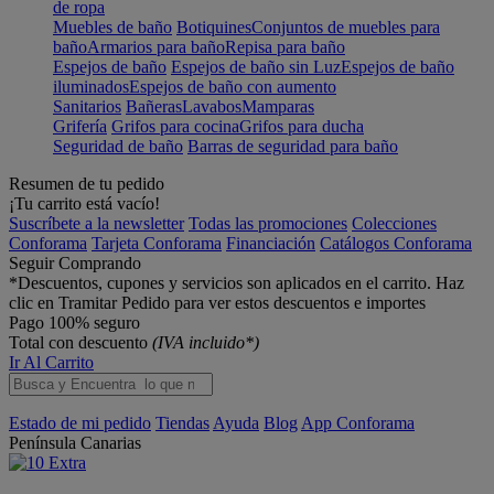
de ropa
Muebles de baño
Botiquines
Conjuntos de muebles para
baño
Armarios para baño
Repisa para baño
Espejos de baño
Espejos de baño sin Luz
Espejos de baño
iluminados
Espejos de baño con aumento
Sanitarios
Bañeras
Lavabos
Mamparas
Grifería
Grifos para cocina
Grifos para ducha
Seguridad de baño
Barras de seguridad para baño
Resumen de tu pedido
¡Tu carrito está vacío!
Suscríbete a la newsletter
Todas las promociones
Colecciones
Conforama
Tarjeta Conforama
Financiación
Catálogos Conforama
Seguir Comprando
*Descuentos, cupones y servicios son aplicados en el carrito. Haz
clic en Tramitar Pedido para ver estos descuentos e importes
Pago 100% seguro
Total con descuento
(IVA incluido*)
Ir Al Carrito
Estado de mi pedido
Tiendas
Ayuda
Blog
App Conforama
Península
Canarias