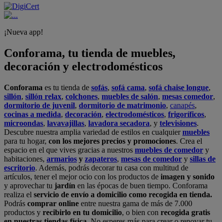
¡Nueva app!
Conforama, tu tienda de muebles,
decoración y electrodomésticos
Conforama
es tu tienda de
sofás
,
sofá cama
,
sofá chaise longue
,
sillón
,
sillón relax
,
colchones
,
muebles de salón
,
mesas comedor
,
dormitorio de juvenil
,
dormitorio de matrimonio
,
canapés
,
cocinas a medida
,
decoración
,
electrodomésticos
,
frigoríficos
,
microondas
,
lavavajillas
,
lavadora secadora
, y
televisiones
.
Descubre nuestra amplia variedad de estilos en cualquier
muebles
para tu hogar,
con los mejores precios y promociones
. Crea el
espacio en el que vives gracias a nuestros
muebles de comedor
y
habitaciones,
armarios
y
zapateros
,
mesas de comedor
y
sillas de
escritorio
. Además, podrás decorar tu casa con multitud de
artículos, tener el mejor ocio con los productos de
imagen y sonido
y aprovechar tu
jardín
en las épocas de buen tiempo. Conforama
realiza el
servicio de envío a domicilio como recogida en tienda.
Podrás
comprar online
entre nuestra gama de más de 7.000
productos y
recibirlo en tu domicilio
, o bien con
recogida gratis
en nuestras tiendas física.
No esperes más para crear o renovar tu