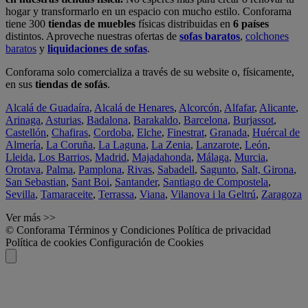
hogar y transformarlo en un espacio con mucho estilo. Conforama
tiene 300
tiendas de muebles
físicas distribuidas en
6 países
distintos. Aproveche nuestras ofertas de
sofas baratos
,
colchones
baratos
y
liquidaciones de sofas
.
Conforama solo comercializa a través de su website o, físicamente,
en sus
tiendas de sofás
.
Alcalá de Guadaíra
,
Alcalá de Henares
,
Alcorcón
,
Alfafar
,
Alicante
,
Arinaga
,
Asturias
,
Badalona
,
Barakaldo
,
Barcelona
,
Burjassot
,
Castellón
,
Chafiras
,
Cordoba
,
Elche
,
Finestrat
,
Granada
,
Huércal de
Almería
,
La Coruña
,
La Laguna
,
La Zenia
,
Lanzarote
,
León
,
Lleida
,
Los Barrios
,
Madrid
,
Majadahonda
,
Málaga
,
Murcia
,
Orotava
,
Palma
,
Pamplona
,
Rivas
,
Sabadell
,
Sagunto
,
Salt, Girona
,
San Sebastian
,
Sant Boi
,
Santander
,
Santiago de Compostela
,
Sevilla
,
Tamaraceite
,
Terrassa
,
Viana
,
Vilanova i la Geltrú
,
Zaragoza
Ver más >>
© Conforama
Términos y Condiciones
Política de privacidad
Política de cookies
Configuración de Cookies