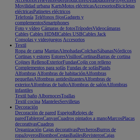
Accesorios
Televisores
Reproductores
Adaptadores
Proyectores
Movilidad urbana
Karts
Motos eléctricas
Accesorios
Bicicletas
eléctricas
Patinetes eléctricos
Telefonía
Teléfonos fijos
Gadgets y
complementos
Smartphones
Foto y vídeo
Cámaras de fotos
Trípodes
Videocámaras
Cables
Cables HDMI
Cables USB
Cables Jack
Consolas y videojuegos
Accesorios
Textil
Ropa de cama
Mantas
Almohadas
Colchas
Sábanas
Nórdicos
Cortinas y estores
Estores
Visillos
Cortinas
Barras de cortina
Cojines
Relleno
Exterior
Fundas
Cojín con relleno
Complementos para sofás
Fundas de sofás
Plaids
Alfombras
Alfombras de habitación
Alfombras
pequeñas
Alfombras antideslizantes
Alfombras de
exterior
Alfombras de baño
Alfombras de salón
Alfombras
infantiles
Textil baño
Albornoces
Toallas
Textil cocina
Manteles
Servilletas
Decoración
Decoración de pared
Espejos
Relojes de
pared
Tableros
Canvas
Cuadros pintados a mano
Marcos
Placas
decorativas
Cuadros
Organización
Cajas decorativas
Percheros
Burros de
ropa
Joyeros
Biombos
Cestas
Baúles
Revisteros
Cajas