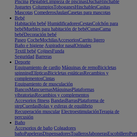
Piscina
Plegable
Limpieza de piscinas
Ducha
Hinchable
Juguetes
Columpios
Toboganes
Hinchables
Casitas
Mascotas
Comederos
Jaulas
Casetas para mascotas
Bebé
Habitación bebé
Humidificadores
Cestas
Colchón para
bebé
Muebles para habitación de bebé
Cunas
Cama
bebé
Decoración bebé
Paseo
Coche
Mochilas
Accesorios
Carrito ligero
Baño e higiene
Aspirador nasal
Orinales
Textil bebé
Cojines
Funda
Seguridad
Barreras
Deporte
Equipamiento de cardio
Máquinas de remo
Bicicletas
spinning
Elípticas
Bicicletas estáticas
Recambios y
complementos
Cintas
Equipamiento de musculación
Bancos
Mancuernas
Máquinas
Plataformas
vibratorias
Recambios y complementos
Accesorios fitness
Bandas
Barras
Plataforma de
step
Cuerdas
Bolas y esferas de equilibrio
Recuperación muscular
Electroestimulación
Terapia de
percusión
Baño
Accesorios de baño
Colgadores
baño
Papeleras
Dispensadores
Toalleros
Jaboneras
Escobillero
Port