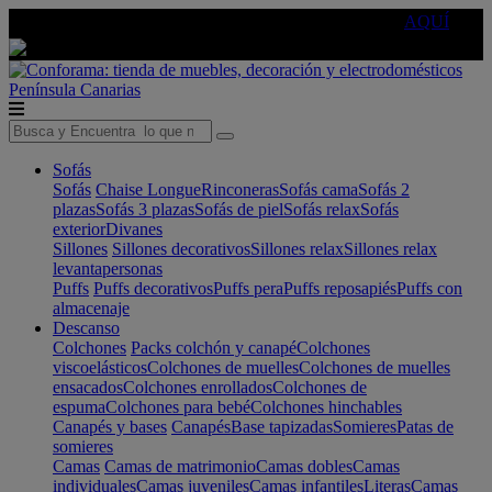
🔵Cambia tu electro con
-10% EXTRA
de descuento ☑️
AQUÍ
Península
Canarias
Sofás
Sofás
Chaise Longue
Rinconeras
Sofás cama
Sofás 2
plazas
Sofás 3 plazas
Sofás de piel
Sofás relax
Sofás
exterior
Divanes
Sillones
Sillones decorativos
Sillones relax
Sillones relax
levantapersonas
Puffs
Puffs decorativos
Puffs pera
Puffs reposapiés
Puffs con
almacenaje
Descanso
Colchones
Packs colchón y canapé
Colchones
viscoelásticos
Colchones de muelles
Colchones de muelles
ensacados
Colchones enrollados
Colchones de
espuma
Colchones para bebé
Colchones hinchables
Canapés y bases
Canapés
Base tapizadas
Somieres
Patas de
somieres
Camas
Camas de matrimonio
Camas dobles
Camas
individuales
Camas juveniles
Camas infantiles
Literas
Camas