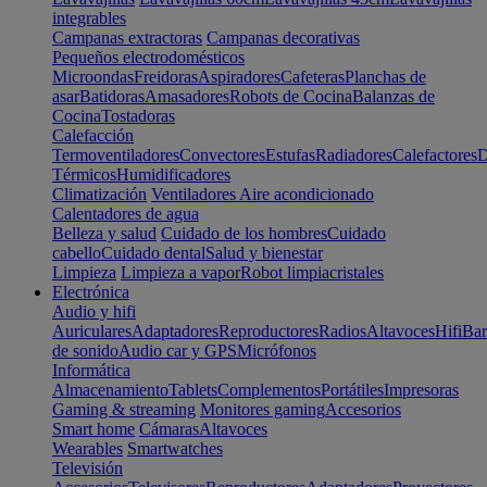
integrables
Campanas extractoras
Campanas decorativas
Pequeños electrodomésticos
Microondas
Freidoras
Aspiradores
Cafeteras
Planchas de
asar
Batidoras
Amasadores
Robots de Cocina
Balanzas de
Cocina
Tostadoras
Calefacción
Termoventiladores
Convectores
Estufas
Radiadores
Calefactores
D
Térmicos
Humidificadores
Climatización
Ventiladores
Aire acondicionado
Calentadores de agua
Belleza y salud
Cuidado de los hombres
Cuidado
cabello
Cuidado dental
Salud y bienestar
Limpieza
Limpieza a vapor
Robot limpiacristales
Electrónica
Audio y hifi
Auriculares
Adaptadores
Reproductores
Radios
Altavoces
Hifi
Bar
de sonido
Audio car y GPS
Micrófonos
Informática
Almacenamiento
Tablets
Complementos
Portátiles
Impresoras
Gaming & streaming
Monitores gaming
Accesorios
Smart home
Cámaras
Altavoces
Wearables
Smartwatches
Televisión