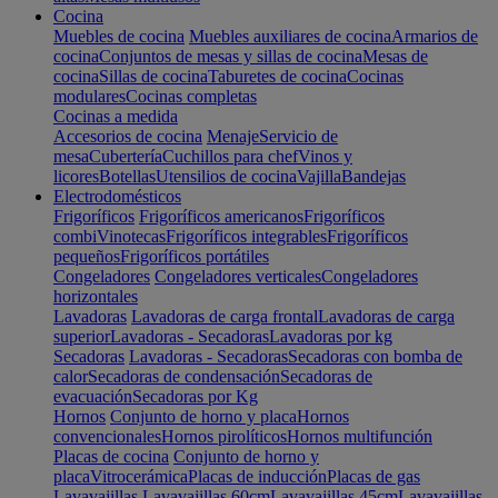
Cocina
Muebles de cocina
Muebles auxiliares de cocina
Armarios de
cocina
Conjuntos de mesas y sillas de cocina
Mesas de
cocina
Sillas de cocina
Taburetes de cocina
Cocinas
modulares
Cocinas completas
Cocinas a medida
Accesorios de cocina
Menaje
Servicio de
mesa
Cubertería
Cuchillos para chef
Vinos y
licores
Botellas
Utensilios de cocina
Vajilla
Bandejas
Electrodomésticos
Frigoríficos
Frigoríficos americanos
Frigoríficos
combi
Vinotecas
Frigoríficos integrables
Frigoríficos
pequeños
Frigoríficos portátiles
Congeladores
Congeladores verticales
Congeladores
horizontales
Lavadoras
Lavadoras de carga frontal
Lavadoras de carga
superior
Lavadoras - Secadoras
Lavadoras por kg
Secadoras
Lavadoras - Secadoras
Secadoras con bomba de
calor
Secadoras de condensación
Secadoras de
evacuación
Secadoras por Kg
Hornos
Conjunto de horno y placa
Hornos
convencionales
Hornos pirolíticos
Hornos multifunción
Placas de cocina
Conjunto de horno y
placa
Vitrocerámica
Placas de inducción
Placas de gas
Lavavajillas
Lavavajillas 60cm
Lavavajillas 45cm
Lavavajillas