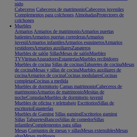
nido
Cabeceros
Cabeceros de matrimonio
Cabeceros juveniles
Complementos para colchones
Almohadas
Protectores de
colchones
Muebles
Armarios
Armarios de matrimonio
Armarios puertas
batientes
Armarios puertas correderas
Armarios
juvenil
Armarios infantiles
Armarios esquineros
Armarios
vestidores
Armarios auxiliares
Zapateros
Muebles de salón
Sillas
Mesas de salón
Muebles
TV
Vitrinas
Aparadores
Estanterias
Muebles recibidores
Muebles de cocina
Sillas de cocinas
Taburetes de cocina
Mesas
de cocina
Mesas y sillas de cocina
Muebles auxiliares de
cocina
Armarios de cocina
Cocinas modulares
Cocinas
completas
Cocinas a medida
Muebles de dormitorio
Camas matrimonio
Cabeceros de
matrimonio
Armarios de matrimonio
Mesitas de
noche
Comodas
Muebles de dormitorio juvenil
Muebles de oficina y teletrabajo
Escritorios
Sillas de
escritorio
Estanterías
Muebles de Gaming
Sillas gaming
Escritorios gaming
Sillas
Taburetes
Bancos
Sillas de comedor
Sillas
infantiles
Complementos para sillas
Mesas
Conjuntos de mesas y sillas
Mesas extensibles
Mesas
altas
Mesas multiusos