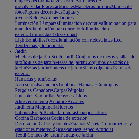
Objetos decorativos
Velas
Faroles
Centros de
mesa
Navidad
Flores artificiales
Maceteros
Jarrones
Marcos de
fotos
Figuras decorativas
Cajitas y
joyeros
Relojes
Ambientadores
Iluminación
Lámparas
Iluminación decorativa
Iluminación para
muebles
Iluminación para dormitorio
Iluminación
exterior
Guirnaldas
Balizas
Smart
Light
Bombillas
Focos
Iluminación con rieles
Cintas Led
Tendencias y temporadas
Jardín
Muebles de jardín
Set de jardín
Conjuntos de mesas y sillas de
jardín
Sillas de jardín
Mesas de jardín
Conjuntos de sofás de
jardín
Sofás jardín
Bancos de jardín
Sillas colgantes
Estufas de
exterior
Hamacas y tumbonas
Accesorios
Balancines
Tumbonas
Hamacas
Columpios
Pérgolas
Cenadores
Carpas
Pérgolas
Parasoles
Sombrillas
Parasoles
Toldos
Almacenamiento
Armarios
Arcones
Jardinería
Maquinaria
Huertos
Urbanos
Riego
Plantas
Jardineras
Compostadores
Cocina
Barbacoas
Cocina de exterior
Decoración
Grifos y fuentes
Estatuas
Macetas
Termómetros y
estaciones metereológicas
Paneles
Cesped Artificial
Textil
Cojines de jardín
Fundas de jardín