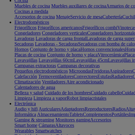
Cocina
Muebles de cocina
Muebles auxiliares de cocina
Armarios de co
Cocinas a medida
Accesorios de cocina
Menaje
Servicio de mesa
Cubertería
Cuchil
Electrodomésticos
Frigoríficos
Frigoríficos americanos
Frigoríficos combi
Vinoteca
Congeladores
Congeladores verticales
Congeladores horizontal
Lavadoras
Lavadoras de carga frontal
Lavadoras de carga super
Secadoras
Lavadoras - Secadoras
Secadoras con bomba de calo
Hornos
Conjunto de horno y placa
Hornos convencionales
Horno
Placas de cocina
Conjunto de horno y placa
Vitrocerámica
Placa
Lavavajillas
Lavavajillas 60cm
Lavavajillas 45cm
Lavavajillas i
Campanas extractoras
Campanas decorativas
Pequeños electrodomésticos
Microondas
Freidoras
Aspiradores
C
Calefacción
Termoventiladores
Convectores
Estufas
Radiadores
C
Climatización
Ventiladores
Aire acondicionado
Calentadores de agua
Belleza y salud
Cuidado de los hombres
Cuidado cabello
Cuidad
Limpieza
Limpieza a vapor
Robot limpiacristales
Electrónica
Audio y hifi
Auriculares
Adaptadores
Reproductores
Radios
Alta
Informática
Almacenamiento
Tablets
Complementos
Portátiles
Im
Gaming & streaming
Monitores gaming
Accesorios
Smart home
Cámaras
Altavoces
Wearables
Smartwatches