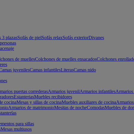
s 3 plazas
Sofás de piel
Sofás relax
Sofás exterior
Divanes
apersonas
macenaje
chones de muelles
Colchones de muelles ensacados
Colchones enrollad
eres
Camas juveniles
Camas infantiles
Literas
Camas nido
ones
marios puertas correderas
Armarios juvenil
Armarios infantiles
Armarios 
radores
Estanterias
Muebles recibidores
e cocina
Mesas y sillas de cocina
Muebles auxiliares de cocina
Armarios
onio
Armarios de matrimonio
Mesitas de noche
Comodas
Muebles de dor
tanterías
entos para sillas
s
Mesas multiusos