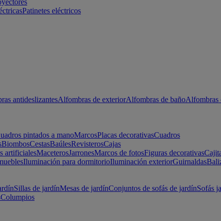
oyectores
éctricas
Patinetes eléctricos
ras antideslizantes
Alfombras de exterior
Alfombras de baño
Alfombras 
uadros pintados a mano
Marcos
Placas decorativas
Cuadros
s
Biombos
Cestas
Baúles
Revisteros
Cajas
s artificiales
Maceteros
Jarrones
Marcos de fotos
Figuras decorativas
Cajit
muebles
Iluminación para dormitorio
Iluminación exterior
Guirnaldas
Bali
ardín
Sillas de jardín
Mesas de jardín
Conjuntos de sofás de jardín
Sofás j
s
Columpios