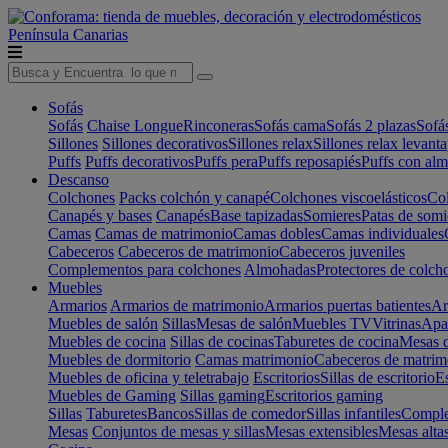
Península
Canarias
Sofás
Sofás
Chaise Longue
Rinconeras
Sofás cama
Sofás 2 plazas
Sofá
Sillones
Sillones decorativos
Sillones relax
Sillones relax levant
Puffs
Puffs decorativos
Puffs pera
Puffs reposapiés
Puffs con al
Descanso
Colchones
Packs colchón y canapé
Colchones viscoelásticos
Col
Canapés y bases
Canapés
Base tapizadas
Somieres
Patas de somi
Camas
Camas de matrimonio
Camas dobles
Camas individuales
Cabeceros
Cabeceros de matrimonio
Cabeceros juveniles
Complementos para colchones
Almohadas
Protectores de colch
Muebles
Armarios
Armarios de matrimonio
Armarios puertas batientes
Ar
Muebles de salón
Sillas
Mesas de salón
Muebles TV
Vitrinas
Apa
Muebles de cocina
Sillas de cocinas
Taburetes de cocina
Mesas d
Muebles de dormitorio
Camas matrimonio
Cabeceros de matrim
Muebles de oficina y teletrabajo
Escritorios
Sillas de escritorio
Es
Muebles de Gaming
Sillas gaming
Escritorios gaming
Sillas
Taburetes
Bancos
Sillas de comedor
Sillas infantiles
Complem
Mesas
Conjuntos de mesas y sillas
Mesas extensibles
Mesas alta