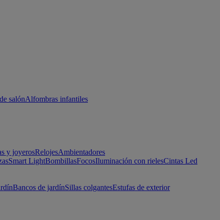
de salón
Alfombras infantiles
as y joyeros
Relojes
Ambientadores
zas
Smart Light
Bombillas
Focos
Iluminación con rieles
Cintas Led
ardín
Bancos de jardín
Sillas colgantes
Estufas de exterior