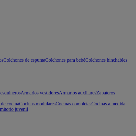
os
Colchones de espuma
Colchones para bebé
Colchones hinchables
esquineros
Armarios vestidores
Armarios auxiliares
Zapateros
 de cocina
Cocinas modulares
Cocinas completas
Cocinas a medida
mitorio juvenil