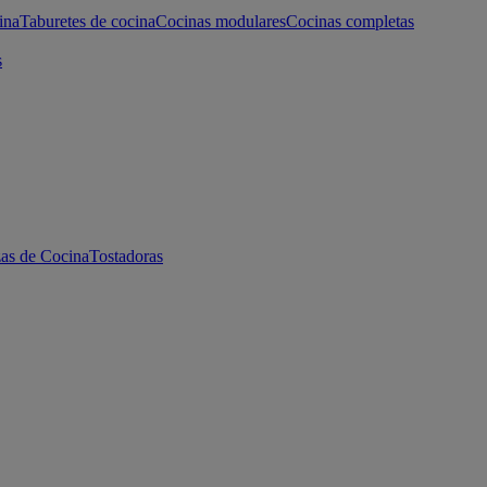
ina
Taburetes de cocina
Cocinas modulares
Cocinas completas
s
as de Cocina
Tostadoras