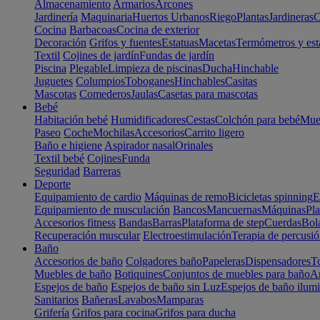
Almacenamiento
Armarios
Arcones
Jardinería
Maquinaria
Huertos Urbanos
Riego
Plantas
Jardineras
C
Cocina
Barbacoas
Cocina de exterior
Decoración
Grifos y fuentes
Estatuas
Macetas
Termómetros y est
Textil
Cojines de jardín
Fundas de jardín
Piscina
Plegable
Limpieza de piscinas
Ducha
Hinchable
Juguetes
Columpios
Toboganes
Hinchables
Casitas
Mascotas
Comederos
Jaulas
Casetas para mascotas
Bebé
Habitación bebé
Humidificadores
Cestas
Colchón para bebé
Mueb
Paseo
Coche
Mochilas
Accesorios
Carrito ligero
Baño e higiene
Aspirador nasal
Orinales
Textil bebé
Cojines
Funda
Seguridad
Barreras
Deporte
Equipamiento de cardio
Máquinas de remo
Bicicletas spinning
E
Equipamiento de musculación
Bancos
Mancuernas
Máquinas
Pla
Accesorios fitness
Bandas
Barras
Plataforma de step
Cuerdas
Bola
Recuperación muscular
Electroestimulación
Terapia de percusi
Baño
Accesorios de baño
Colgadores baño
Papeleras
Dispensadores
To
Muebles de baño
Botiquines
Conjuntos de muebles para baño
Ar
Espejos de baño
Espejos de baño sin Luz
Espejos de baño ilum
Sanitarios
Bañeras
Lavabos
Mamparas
Grifería
Grifos para cocina
Grifos para ducha