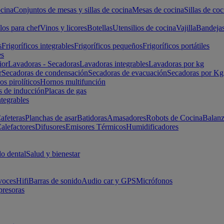
cina
Conjuntos de mesas y sillas de cocina
Mesas de cocina
Sillas de coc
los para chef
Vinos y licores
Botellas
Utensilios de cocina
Vajilla
Bandeja
s
Frigoríficos integrables
Frigoríficos pequeños
Frigoríficos portátiles
es
ior
Lavadoras - Secadoras
Lavadoras integrables
Lavadoras por kg
r
Secadoras de condensación
Secadoras de evacuación
Secadoras por Kg
s pirolíticos
Hornos multifunción
s de inducción
Placas de gas
ntegrables
afeteras
Planchas de asar
Batidoras
Amasadores
Robots de Cocina
Balanz
alefactores
Difusores
Emisores Térmicos
Humidificadores
o dental
Salud y bienestar
voces
Hifi
Barras de sonido
Audio car y GPS
Micrófonos
presoras