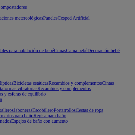
ompostadores
aciones metereológicas
Paneles
Cesped Artificial
les para habitación de bebé
Cunas
Cama bebé
Decoración bebé
lípticas
Bicicletas estáticas
Recambios y complementos
Cintas
taformas vibratorias
Recambios y complementos
s y esferas de equilibrio
ón
alleros
Jaboneras
Escobillero
Portarrollos
Cestas de ropa
marios para baño
Repisa para baño
inados
Espejos de baño con aumento