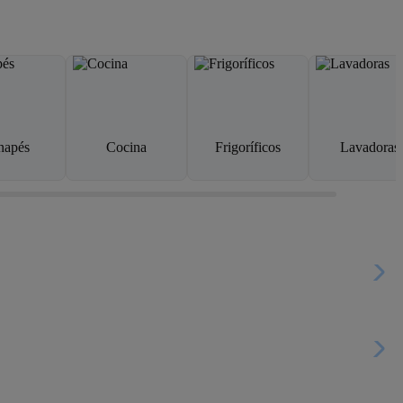
napés
Cocina
Frigoríficos
Lavadoras