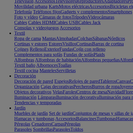
Televisión
Accesorios
Televisores
Reproductores
Adaptadores
Pr
Movilidad urbana
Karts
Motos eléctricas
Accesorios
Bicicletas el
Telefonía
Teléfonos fijos
Gadgets y complementos
Smartphones
Foto y vídeo
Cámaras de fotos
Trípodes
Videocámaras
Cables
Cables HDMI
Cables USB
Cables Jack
Consolas y videojuegos
Accesorios
Textil
Ropa de cama
Mantas
Almohadas
Colchas
Sábanas
Nórdicos
Cortinas y estores
Estores
Visillos
Cortinas
Barras de cortina
Cojines
Relleno
Exterior
Fundas
Cojín con relleno
Complementos para sofás
Fundas de sofás
Plaids
Alfombras
Alfombras de habitación
Alfombras pequeñas
Alfomb
Textil baño
Albornoces
Toallas
Textil cocina
Manteles
Servilletas
Decoración
Decoración de pared
Espejos
Relojes de pared
Tableros
Canvas
C
Organización
Cajas decorativas
Percheros
Burros de ropa
Joyero
Objetos decorativos
Velas
Faroles
Centros de mesa
Navidad
Flore
Iluminación
Lámparas
Iluminación decorativa
Iluminación para 
Tendencias y temporadas
Jardín
Muebles de jardín
Set de jardín
Conjuntos de mesas y sillas de j
Hamacas y tumbonas
Accesorios
Balancines
Tumbonas
Hamaca
Pérgolas
Cenadores
Carpas
Pérgolas
Parasoles
Sombrillas
Parasoles
Toldos